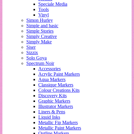
Speciale Media
Tools
Vinyl
Simon Hurley
Simple and basic
Simple Stories
Simply Creative
Simply Make
Siser
Sizzix
Solo Goya
Spectrum Noir
Accessories
Acrylic Paint Markers
Aqua Markers
Classique Markers
Colour Creations Kits
Discovery Kits
Graphic Markers
Illustrator Markers
Liners & Pens
Liquid Inks
Metallic Fip Markers
Metallic Paint Markers
Outline Markers