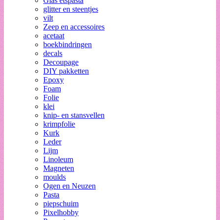
Glas etspasta
glitter en steentjes
vilt
Zeep en accessoires
acetaat
boekbindringen
decals
Decoupage
DIY pakketten
Epoxy
Foam
Folie
klei
knip- en stansvellen
krimpfolie
Kurk
Leder
Lijm
Linoleum
Magneten
moulds
Ogen en Neuzen
Pasta
piepschuim
Pixelhobby