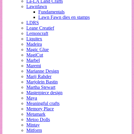
La-LA Land Crafts
Lawnfawn
Fundamentals
Lawn Fawn dies en stamps
LDRS
Leane Creatief
Lemoncraft
Liquitex
Madeira
Magic Glue
MagiCut
Marbel
Maremi
Marianne Design
Marij Rahder
Marjolein Bastin
Martha Stewart
Masterpiece design
Maya
Meaningful crafts
Memory Place
Metamark
Metoo Dolls
Mintay
Mitform