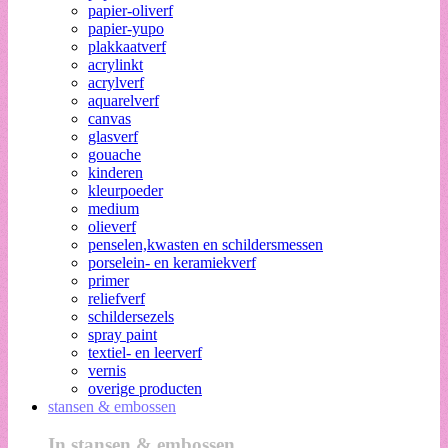
papier-oliverf
papier-yupo
plakkaatverf
acrylinkt
acrylverf
aquarelverf
canvas
glasverf
gouache
kinderen
kleurpoeder
medium
olieverf
penselen,kwasten en schildersmessen
porselein- en keramiekverf
primer
reliefverf
schildersezels
spray paint
textiel- en leerverf
vernis
overige producten
stansen & embossen
In stansen & embossen