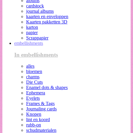
albums
cardstock
journal albums
kaarten en enveloppen
Kaarten pakketten 3D
karton
papier
Scrappapier
embellishments
In embellishments
alles
bloemen
charms
Die Cuts
Enamel dots & shapes
Ephemera
Eyelets
Frames & Tags
Journaling cards
Knopen
lint en koord
rubb-on
schudmaterialen