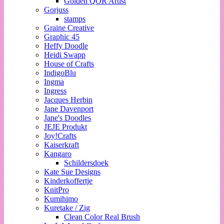
Golden QOR Artist
Gorjuss
stamps
Graine Creative
Graphic 45
Heffy Doodle
Heidi Swapp
House of Crafts
IndigoBlu
Ingma
Ingress
Jacques Herbin
Jane Davenport
Jane's Doodles
JEJE Produkt
Joy!Crafts
Kaiserkraft
Kangaro
Schildersdoek
Kate Sue Designs
Kinderkoffertje
KnitPro
Kumihimo
Kuretake / Zig
Clean Color Real Brush