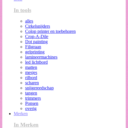
In tools
alles
Cirkelsnijders
Colop printer en toebehoren
Crop-A-Dile
Dot painting
Filigraan
gelprinting
lamineermachines
led lichtbord
matten
mesjes
rilbord
scharen
snijgereedschap
tangen
trimmers
Ponsen
overig
Merken
In Merken