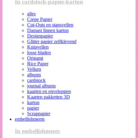
In cardstock-papier-karton
alles
Crepe Papier
Cut-Outs en stansvellen
Damast linnen karton
Designpapier
Glitter papier zelfklevend
Knipvellen
losse bladen
Origami
Rice Paper
Vellum
albums
cardstock
journal albums
kaarten en enveloppen
Kaarten pakketten 3D
karton
papier
Scrappapier
embellishments
In embellishments