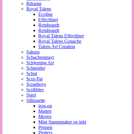
Ritrama
Royal Talens
Ecoline
Effectliner
Rembrandt
Rembrandt
Royal Talens Effectliner
Royal Talens Gouache
Talens Art Creation
Sakura
Schachenmayr
Schjerning Art
Schneider
Schut
Scor-Pal
Scrapboys
Scribbles
Sigel
Silhouette
iron-on
Matten
Mesjes
Mint Stampmaker en inkt
Pennen
Plotters