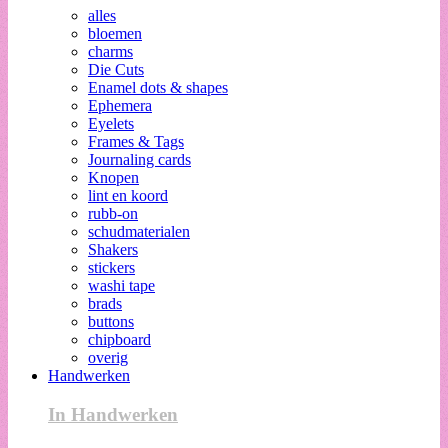
alles
bloemen
charms
Die Cuts
Enamel dots & shapes
Ephemera
Eyelets
Frames & Tags
Journaling cards
Knopen
lint en koord
rubb-on
schudmaterialen
Shakers
stickers
washi tape
brads
buttons
chipboard
overig
Handwerken
In Handwerken