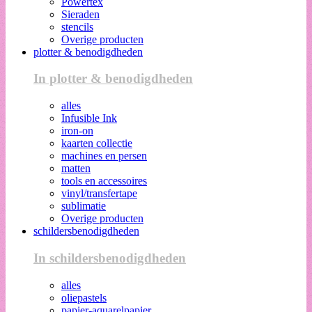
Powertex
Sieraden
stencils
Overige producten
plotter & benodigdheden
In plotter & benodigdheden
alles
Infusible Ink
iron-on
kaarten collectie
machines en persen
matten
tools en accessoires
vinyl/transfertape
sublimatie
Overige producten
schildersbenodigdheden
In schildersbenodigdheden
alles
oliepastels
papier-aquarelpapier