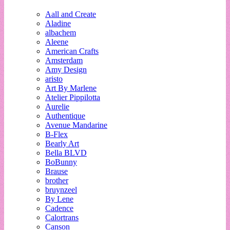
Aall and Create
Aladine
albachem
Aleene
American Crafts
Amsterdam
Amy Design
aristo
Art By Marlene
Atelier Pippilotta
Aurelie
Authentique
Avenue Mandarine
B-Flex
Bearly Art
Bella BLVD
BoBunny
Brause
brother
bruynzeel
By Lene
Cadence
Calortrans
Canson