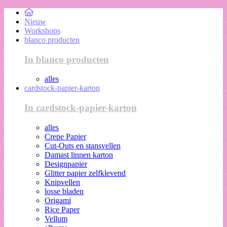
Nieuw
Workshops
blanco producten
In blanco producten
alles
cardstock-papier-karton
In cardstock-papier-karton
alles
Crepe Papier
Cut-Outs en stansvellen
Damast linnen karton
Designpapier
Glitter papier zelfklevend
Knipvellen
losse bladen
Origami
Rice Paper
Vellum