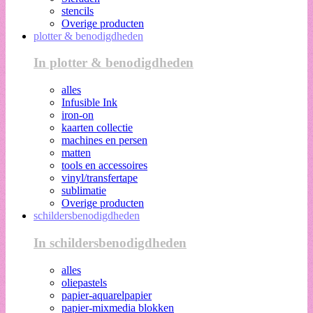
stencils
Overige producten
plotter & benodigdheden
In plotter & benodigdheden
alles
Infusible Ink
iron-on
kaarten collectie
machines en persen
matten
tools en accessoires
vinyl/transfertape
sublimatie
Overige producten
schildersbenodigdheden
In schildersbenodigdheden
alles
oliepastels
papier-aquarelpapier
papier-mixmedia blokken