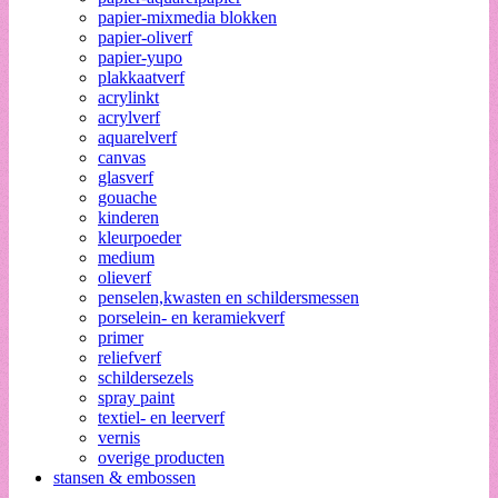
papier-mixmedia blokken
papier-oliverf
papier-yupo
plakkaatverf
acrylinkt
acrylverf
aquarelverf
canvas
glasverf
gouache
kinderen
kleurpoeder
medium
olieverf
penselen,kwasten en schildersmessen
porselein- en keramiekverf
primer
reliefverf
schildersezels
spray paint
textiel- en leerverf
vernis
overige producten
stansen & embossen