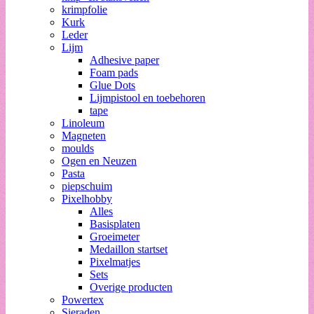
krimpfolie
Kurk
Leder
Lijm
Adhesive paper
Foam pads
Glue Dots
Lijmpistool en toebehoren
tape
Linoleum
Magneten
moulds
Ogen en Neuzen
Pasta
piepschuim
Pixelhobby
Alles
Basisplaten
Groeimeter
Medaillon startset
Pixelmatjes
Sets
Overige producten
Powertex
Sieraden