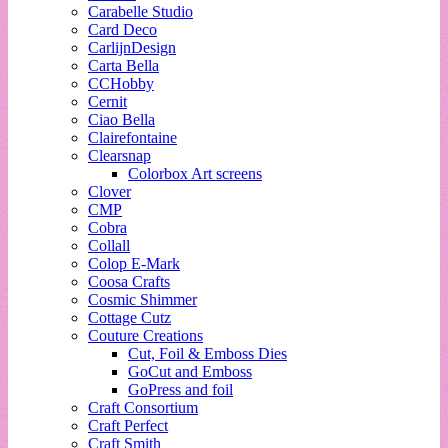
Carabelle Studio
Card Deco
CarlijnDesign
Carta Bella
CCHobby
Cernit
Ciao Bella
Clairefontaine
Clearsnap
Colorbox Art screens
Clover
CMP
Cobra
Collall
Colop E-Mark
Coosa Crafts
Cosmic Shimmer
Cottage Cutz
Couture Creations
Cut, Foil & Emboss Dies
GoCut and Emboss
GoPress and foil
Craft Consortium
Craft Perfect
Craft Smith