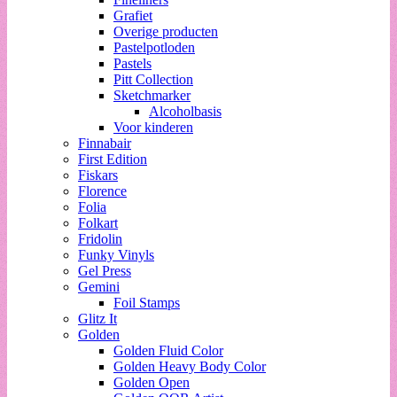
Grafiet
Overige producten
Pastelpotloden
Pastels
Pitt Collection
Sketchmarker
Alcoholbasis
Voor kinderen
Finnabair
First Edition
Fiskars
Florence
Folia
Folkart
Fridolin
Funky Vinyls
Gel Press
Gemini
Foil Stamps
Glitz It
Golden
Golden Fluid Color
Golden Heavy Body Color
Golden Open