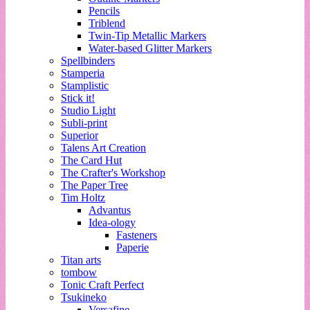
Pencils
Triblend
Twin-Tip Metallic Markers
Water-based Glitter Markers
Spellbinders
Stamperia
Stamplistic
Stick it!
Studio Light
Subli-print
Superior
Talens Art Creation
The Card Hut
The Crafter's Workshop
The Paper Tree
Tim Holtz
Advantus
Idea-ology
Fasteners
Paperie
Titan arts
tombow
Tonic Craft Perfect
Tsukineko
Versafine