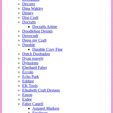
Decorer
Dina Wakley
Disney
Dixi Craft
Docrafts
Docrafts Artiste
Doodlebug Design
Dovecraft
Dress my Craft
Durable
Durable Cosy Fine
Dutch Doobadoo
Dyan reavely
Dylusions
Eberhard Faber
Èccolo
Echo Park
Edding
EK Tools
Elisabeth Craft Designs
Epson
Esdee
Faber Castell
Aquarel Markers
Fineliners