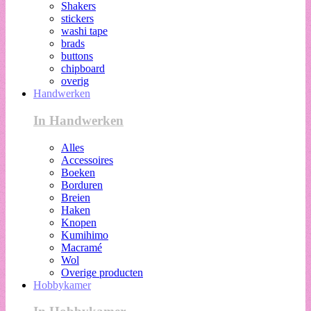
Shakers
stickers
washi tape
brads
buttons
chipboard
overig
Handwerken
In Handwerken
Alles
Accessoires
Boeken
Borduren
Breien
Haken
Knopen
Kumihimo
Macramé
Wol
Overige producten
Hobbykamer