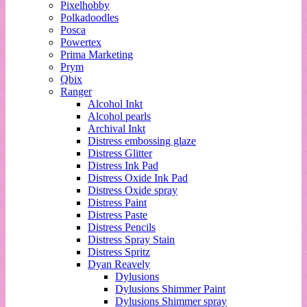
Pixelhobby
Polkadoodles
Posca
Powertex
Prima Marketing
Prym
Qbix
Ranger
Alcohol Inkt
Alcohol pearls
Archival Inkt
Distress embossing glaze
Distress Glitter
Distress Ink Pad
Distress Oxide Ink Pad
Distress Oxide spray
Distress Paint
Distress Paste
Distress Pencils
Distress Spray Stain
Distress Spritz
Dyan Reavely
Dylusions
Dylusions Shimmer Paint
Dylusions Shimmer spray