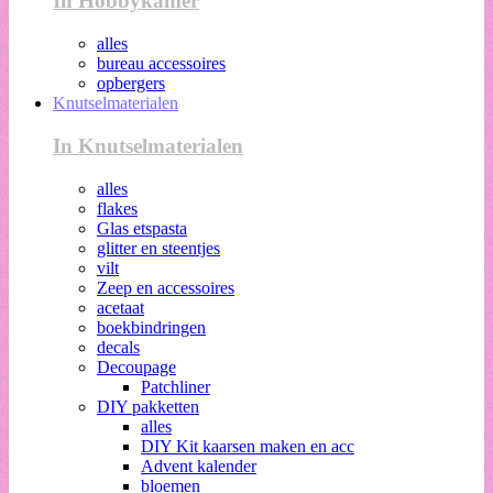
In Hobbykamer
alles
bureau accessoires
opbergers
Knutselmaterialen
In Knutselmaterialen
alles
flakes
Glas etspasta
glitter en steentjes
vilt
Zeep en accessoires
acetaat
boekbindringen
decals
Decoupage
Patchliner
DIY pakketten
alles
DIY Kit kaarsen maken en acc
Advent kalender
bloemen