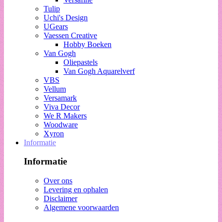
Tulip
Uchi's Design
UGears
Vaessen Creative
Hobby Boeken
Van Gogh
Oliepastels
Van Gogh Aquarelverf
VBS
Vellum
Versamark
Viva Decor
We R Makers
Woodware
Xyron
Informatie
Informatie
Over ons
Levering en ophalen
Disclaimer
Algemene voorwaarden