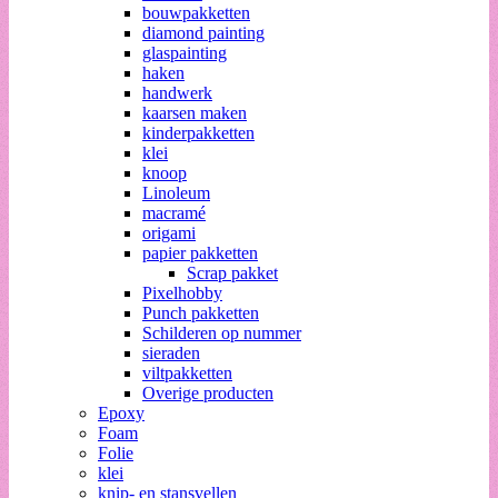
bouwpakketten
diamond painting
glaspainting
haken
handwerk
kaarsen maken
kinderpakketten
klei
knoop
Linoleum
macramé
origami
papier pakketten
Scrap pakket
Pixelhobby
Punch pakketten
Schilderen op nummer
sieraden
viltpakketten
Overige producten
Epoxy
Foam
Folie
klei
knip- en stansvellen