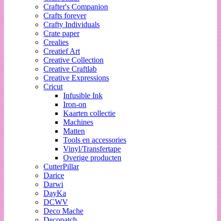
Crafter's Companion
Crafts forever
Crafty Individuals
Crate paper
Crealies
Creatief Art
Creative Collection
Creative Craftlab
Creative Expressions
Cricut
Infusible Ink
Iron-on
Kaarten collectie
Machines
Matten
Tools en accessories
Vinyl/Transfertape
Overige producten
CutterPillar
Darice
Darwi
DayKa
DCWV
Deco Mache
Decopatch