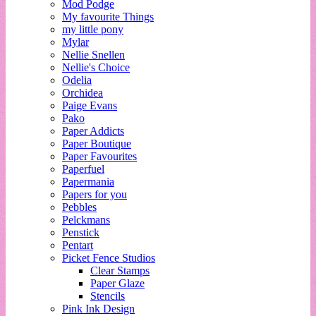
Mod Podge
My favourite Things
my little pony
Mylar
Nellie Snellen
Nellie's Choice
Odelia
Orchidea
Paige Evans
Pako
Paper Addicts
Paper Boutique
Paper Favourites
Paperfuel
Papermania
Papers for you
Pebbles
Pelckmans
Penstick
Pentart
Picket Fence Studios
Clear Stamps
Paper Glaze
Stencils
Pink Ink Design