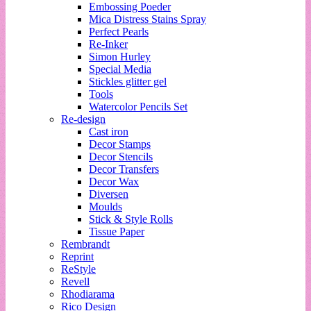
Embossing Poeder
Mica Distress Stains Spray
Perfect Pearls
Re-Inker
Simon Hurley
Special Media
Stickles glitter gel
Tools
Watercolor Pencils Set
Re-design
Cast iron
Decor Stamps
Decor Stencils
Decor Transfers
Decor Wax
Diversen
Moulds
Stick & Style Rolls
Tissue Paper
Rembrandt
Reprint
ReStyle
Revell
Rhodiarama
Rico Design