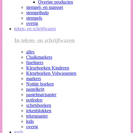
Overige producten
stempel- en stansset
stempelhulp
stempels
overig
teken- en schrijfwaren
In teken- en schrijfwaren
alles
Chalkmarkers
fineliners
Kleurboeken Kinderen
Kleurboeken Volwassenen
markers
Notitie boeken
pastelkrijt
pastelmat/papier
potloden
schetsboeken
tekenblokken
tekenpapier
kids
overig
tools