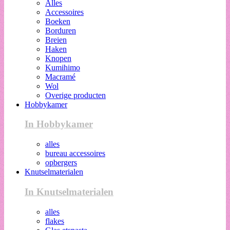
Alles
Accessoires
Boeken
Borduren
Breien
Haken
Knopen
Kumihimo
Macramé
Wol
Overige producten
Hobbykamer
In Hobbykamer
alles
bureau accessoires
opbergers
Knutselmaterialen
In Knutselmaterialen
alles
flakes