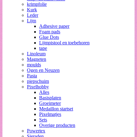
krimpfolie
Kurk
Leder
Lijm
Adhesive paper
Foam pads
Glue Dots
Lijmpistool en toebehoren
tape
Linoleum
Magneten
moulds
Ogen en Neuzen
Pasta
piepschuim
Pixelhobby
Alles
Basisplaten
Groeimeter
Medaillon startset
Pixelmatjes
Sets
Overige producten
Powertex
Sieraden