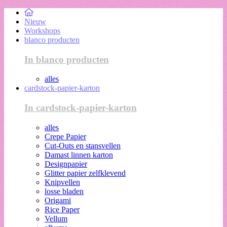
Nieuw
Workshops
blanco producten
In blanco producten
alles
cardstock-papier-karton
In cardstock-papier-karton
alles
Crepe Papier
Cut-Outs en stansvellen
Damast linnen karton
Designpapier
Glitter papier zelfklevend
Knipvellen
losse bladen
Origami
Rice Paper
Vellum