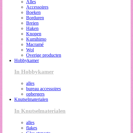
Alles
Accessoires
Boeken
Borduren
Breien
Haken
Knopen
Kumihimo
Macramé
Wol
Overige producten
Hobbykamer
In Hobbykamer
alles
bureau accessoires
opbergers
Knutselmaterialen
In Knutselmaterialen
alles
flakes