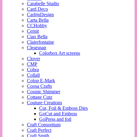
Carabelle Studio
Card Deco
CarlijnDesign
Carta Bella
CCHobby
Cernit
Ciao Bella
Clairefontaine
Clearsnap
Colorbox Art screens
Clover
CMP
Cobra
Collall
Colop E-Mark
Coosa Crafts
Cosmic Shimmer
Cottage Cutz
Couture Creations
Cut, Foil & Emboss Dies
GoCut and Emboss
GoPress and foil
Craft Consortium
Craft Perfect
Craft Smith