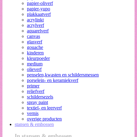
papier-oliverf
papier-yupo
plakkaatverf
acrylinkt
acrylverf
aquarelverf
canvas
glasverf
gouache
kinderen
kleurpoeder
medium
olieverf
penselen,kwasten en schildersmessen
porselein- en keramiekverf
primer
reliefverf
schildersezels
spray paint
textiel- en leerverf
vernis
overige producten
stansen & embossen
In stansen & embossen