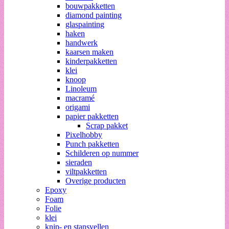
bouwpakketten
diamond painting
glaspainting
haken
handwerk
kaarsen maken
kinderpakketten
klei
knoop
Linoleum
macramé
origami
papier pakketten
Scrap pakket
Pixelhobby
Punch pakketten
Schilderen op nummer
sieraden
viltpakketten
Overige producten
Epoxy
Foam
Folie
klei
knip- en stansvellen