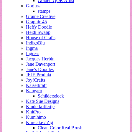
Golden QOR Artist
Gorjuss
stamps
Graine Creative
Graphic 45
Heffy Doodle
Heidi Swapp
House of Crafts
IndigoBlu
Ingma
Ingress
Jacques Herbin
Jane Davenport
Jane's Doodles
JEJE Produkt
Joy!Crafts
Kaiserkraft
Kangaro
Schildersdoek
Kate Sue Designs
Kinderkoffertje
KnitPro
Kumihimo
Kuretake / Zig
Clean Color Real Brush