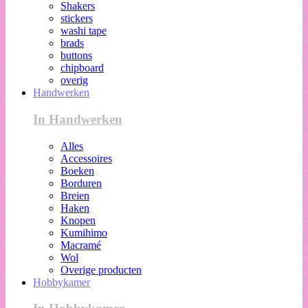
Shakers
stickers
washi tape
brads
buttons
chipboard
overig
Handwerken
In Handwerken
Alles
Accessoires
Boeken
Borduren
Breien
Haken
Knopen
Kumihimo
Macramé
Wol
Overige producten
Hobbykamer