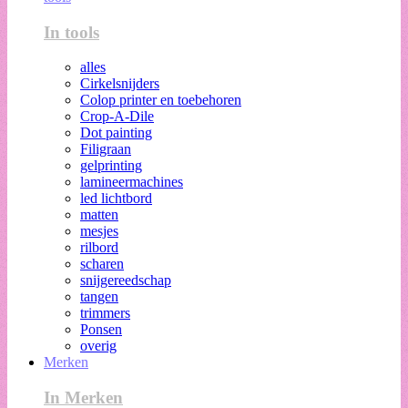
In tools
alles
Cirkelsnijders
Colop printer en toebehoren
Crop-A-Dile
Dot painting
Filigraan
gelprinting
lamineermachines
led lichtbord
matten
mesjes
rilbord
scharen
snijgereedschap
tangen
trimmers
Ponsen
overig
Merken
In Merken