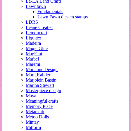
La-LA Land Crafts
Lawnfawn
Fundamentals
Lawn Fawn dies en stamps
LDRS
Leane Creatief
Lemoncraft
Liquitex
Madeira
Magic Glue
MagiCut
Marbel
Maremi
Marianne Design
Marij Rahder
Marjolein Bastin
Martha Stewart
Masterpiece design
Maya
Meaningful crafts
Memory Place
Metamark
Metoo Dolls
Mintay
Mitform