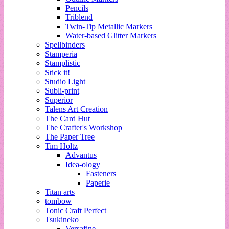
Pencils
Triblend
Twin-Tip Metallic Markers
Water-based Glitter Markers
Spellbinders
Stamperia
Stamplistic
Stick it!
Studio Light
Subli-print
Superior
Talens Art Creation
The Card Hut
The Crafter's Workshop
The Paper Tree
Tim Holtz
Advantus
Idea-ology
Fasteners
Paperie
Titan arts
tombow
Tonic Craft Perfect
Tsukineko
Versafine