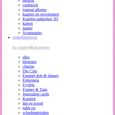
albums
cardstock
journal albums
kaarten en enveloppen
Kaarten pakketten 3D
karton
papier
Scrappapier
embellishments
In embellishments
alles
bloemen
charms
Die Cuts
Enamel dots & shapes
Ephemera
Eyelets
Frames & Tags
Journaling cards
Knopen
lint en koord
rubb-on
schudmaterialen