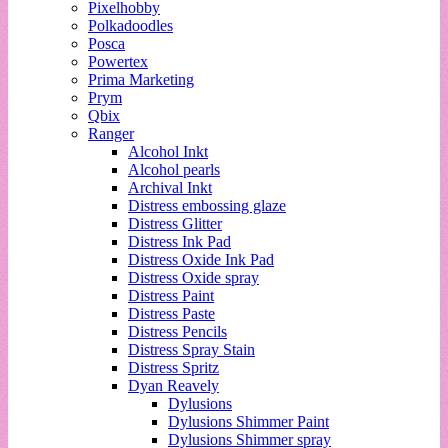
Pixelhobby
Polkadoodles
Posca
Powertex
Prima Marketing
Prym
Qbix
Ranger
Alcohol Inkt
Alcohol pearls
Archival Inkt
Distress embossing glaze
Distress Glitter
Distress Ink Pad
Distress Oxide Ink Pad
Distress Oxide spray
Distress Paint
Distress Paste
Distress Pencils
Distress Spray Stain
Distress Spritz
Dyan Reavely
Dylusions
Dylusions Shimmer Paint
Dylusions Shimmer spray