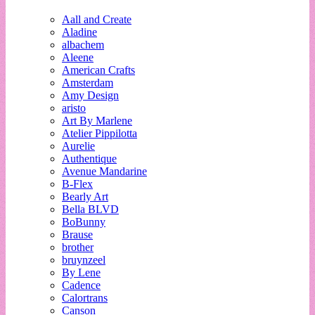
Aall and Create
Aladine
albachem
Aleene
American Crafts
Amsterdam
Amy Design
aristo
Art By Marlene
Atelier Pippilotta
Aurelie
Authentique
Avenue Mandarine
B-Flex
Bearly Art
Bella BLVD
BoBunny
Brause
brother
bruynzeel
By Lene
Cadence
Calortrans
Canson