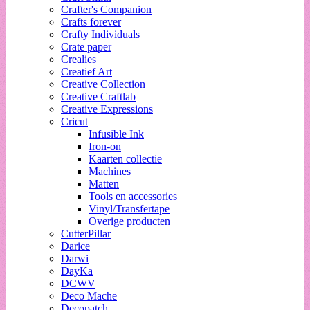
Crafter's Companion
Crafts forever
Crafty Individuals
Crate paper
Crealies
Creatief Art
Creative Collection
Creative Craftlab
Creative Expressions
Cricut
Infusible Ink
Iron-on
Kaarten collectie
Machines
Matten
Tools en accessories
Vinyl/Transfertape
Overige producten
CutterPillar
Darice
Darwi
DayKa
DCWV
Deco Mache
Decopatch