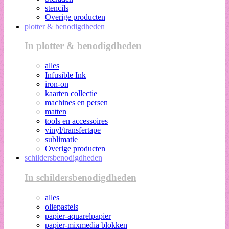
stencils
Overige producten
plotter & benodigdheden
In plotter & benodigdheden
alles
Infusible Ink
iron-on
kaarten collectie
machines en persen
matten
tools en accessoires
vinyl/transfertape
sublimatie
Overige producten
schildersbenodigdheden
In schildersbenodigdheden
alles
oliepastels
papier-aquarelpapier
papier-mixmedia blokken