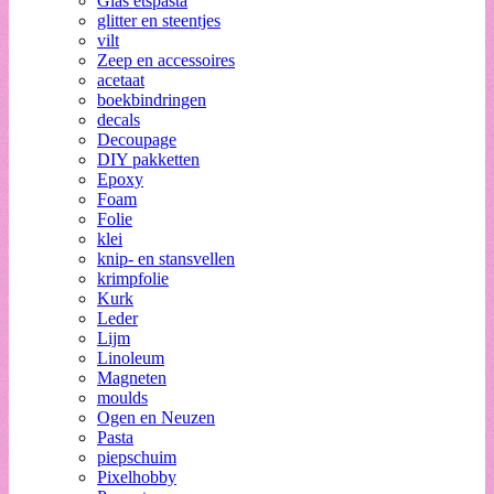
Glas etspasta
glitter en steentjes
vilt
Zeep en accessoires
acetaat
boekbindringen
decals
Decoupage
DIY pakketten
Epoxy
Foam
Folie
klei
knip- en stansvellen
krimpfolie
Kurk
Leder
Lijm
Linoleum
Magneten
moulds
Ogen en Neuzen
Pasta
piepschuim
Pixelhobby