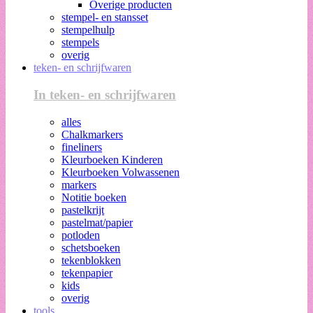
Overige producten
stempel- en stansset
stempelhulp
stempels
overig
teken- en schrijfwaren
In teken- en schrijfwaren
alles
Chalkmarkers
fineliners
Kleurboeken Kinderen
Kleurboeken Volwassenen
markers
Notitie boeken
pastelkrijt
pastelmat/papier
potloden
schetsboeken
tekenblokken
tekenpapier
kids
overig
tools