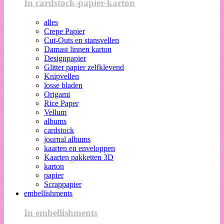
In cardstock-papier-karton
alles
Crepe Papier
Cut-Outs en stansvellen
Damast linnen karton
Designpapier
Glitter papier zelfklevend
Knipvellen
losse bladen
Origami
Rice Paper
Vellum
albums
cardstock
journal albums
kaarten en enveloppen
Kaarten pakketten 3D
karton
papier
Scrappapier
embellishments
In embellishments