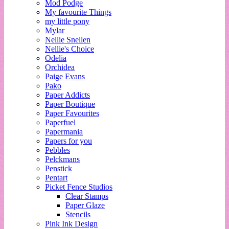
Mod Podge
My favourite Things
my little pony
Mylar
Nellie Snellen
Nellie's Choice
Odelia
Orchidea
Paige Evans
Pako
Paper Addicts
Paper Boutique
Paper Favourites
Paperfuel
Papermania
Papers for you
Pebbles
Pelckmans
Penstick
Pentart
Picket Fence Studios
Clear Stamps
Paper Glaze
Stencils
Pink Ink Design