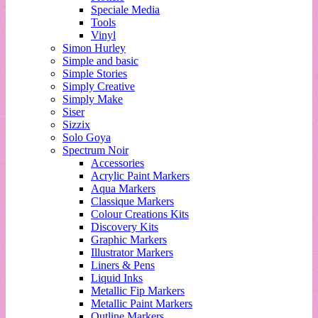
Speciale Media
Tools
Vinyl
Simon Hurley
Simple and basic
Simple Stories
Simply Creative
Simply Make
Siser
Sizzix
Solo Goya
Spectrum Noir
Accessories
Acrylic Paint Markers
Aqua Markers
Classique Markers
Colour Creations Kits
Discovery Kits
Graphic Markers
Illustrator Markers
Liners & Pens
Liquid Inks
Metallic Fip Markers
Metallic Paint Markers
Outline Markers