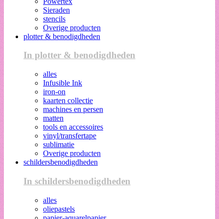
Powertex
Sieraden
stencils
Overige producten
plotter & benodigdheden
In plotter & benodigdheden
alles
Infusible Ink
iron-on
kaarten collectie
machines en persen
matten
tools en accessoires
vinyl/transfertape
sublimatie
Overige producten
schildersbenodigdheden
In schildersbenodigdheden
alles
oliepastels
papier-aquarelpapier