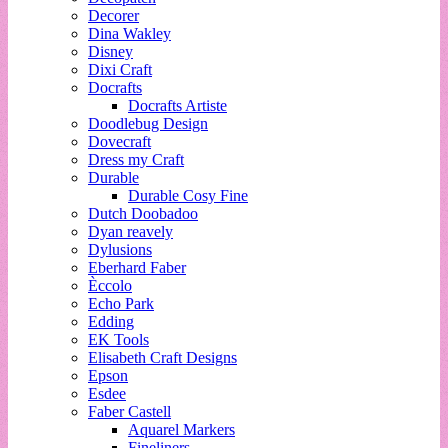
Decorer
Dina Wakley
Disney
Dixi Craft
Docrafts
Docrafts Artiste
Doodlebug Design
Dovecraft
Dress my Craft
Durable
Durable Cosy Fine
Dutch Doobadoo
Dyan reavely
Dylusions
Eberhard Faber
Èccolo
Echo Park
Edding
EK Tools
Elisabeth Craft Designs
Epson
Esdee
Faber Castell
Aquarel Markers
Fineliners