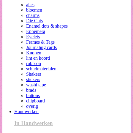
alles
bloemen
charms
Die Cuts
Enamel dots & shapes
Ephemera
Eyelets
Frames & Tags
Journaling cards
Knopen
lint en koord
rubb-on
schudmaterialen
Shakers
stickers
washi tape
brads
buttons
chipboard
overig
Handwerken
In Handwerken