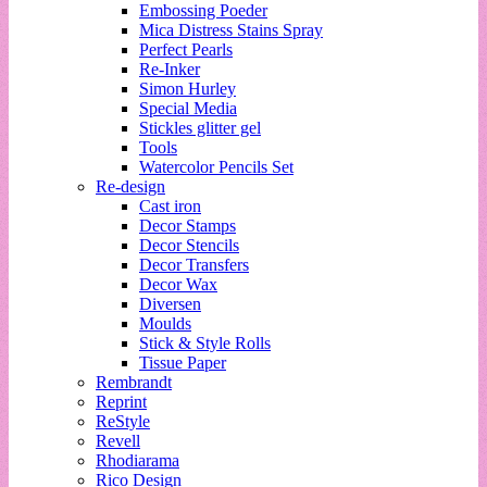
Embossing Poeder
Mica Distress Stains Spray
Perfect Pearls
Re-Inker
Simon Hurley
Special Media
Stickles glitter gel
Tools
Watercolor Pencils Set
Re-design
Cast iron
Decor Stamps
Decor Stencils
Decor Transfers
Decor Wax
Diversen
Moulds
Stick & Style Rolls
Tissue Paper
Rembrandt
Reprint
ReStyle
Revell
Rhodiarama
Rico Design