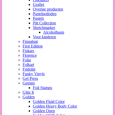
Grafiet
Overige producten
Pastelpotloden
Pastels
Pitt Collection
Sketchmarker
Alcoholbasis
Voor kinderen
Finnabair
First Edition
Fiskars
Florence
Folia
Folkart
Fridolin
Funky Vinyls
Gel Press
Gemini
Foil Stamps
Glitz It
Golden
Golden Fluid Color
Golden Heavy Body Color
Golden Open