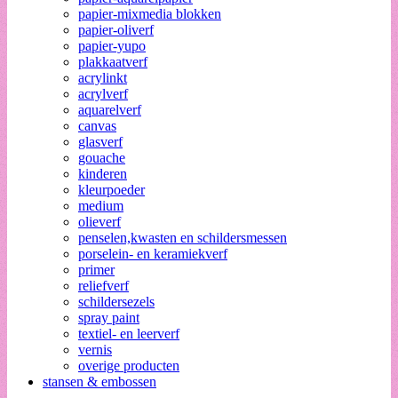
papier-mixmedia blokken
papier-oliverf
papier-yupo
plakkaatverf
acrylinkt
acrylverf
aquarelverf
canvas
glasverf
gouache
kinderen
kleurpoeder
medium
olieverf
penselen,kwasten en schildersmessen
porselein- en keramiekverf
primer
reliefverf
schildersezels
spray paint
textiel- en leerverf
vernis
overige producten
stansen & embossen