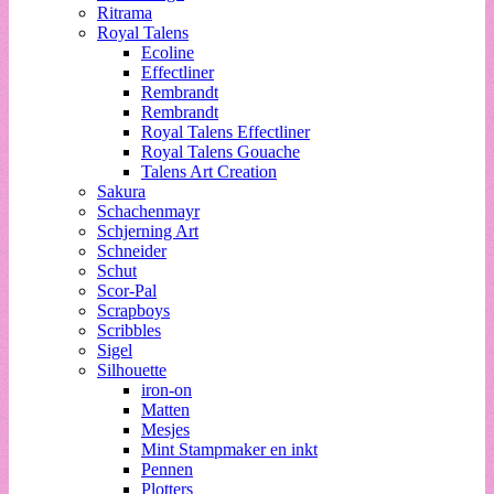
Ritrama
Royal Talens
Ecoline
Effectliner
Rembrandt
Rembrandt
Royal Talens Effectliner
Royal Talens Gouache
Talens Art Creation
Sakura
Schachenmayr
Schjerning Art
Schneider
Schut
Scor-Pal
Scrapboys
Scribbles
Sigel
Silhouette
iron-on
Matten
Mesjes
Mint Stampmaker en inkt
Pennen
Plotters