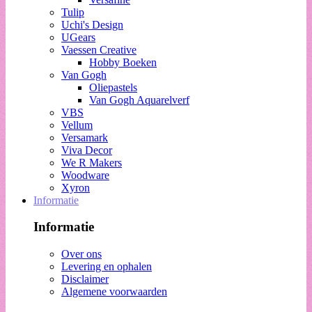
Tulip
Uchi's Design
UGears
Vaessen Creative
Hobby Boeken
Van Gogh
Oliepastels
Van Gogh Aquarelverf
VBS
Vellum
Versamark
Viva Decor
We R Makers
Woodware
Xyron
Informatie
Informatie
Over ons
Levering en ophalen
Disclaimer
Algemene voorwaarden