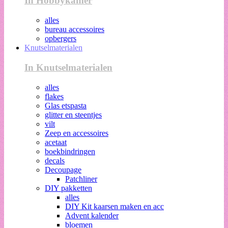
In Hobbykamer
alles
bureau accessoires
opbergers
Knutselmaterialen
In Knutselmaterialen
alles
flakes
Glas etspasta
glitter en steentjes
vilt
Zeep en accessoires
acetaat
boekbindringen
decals
Decoupage
Patchliner
DIY pakketten
alles
DIY Kit kaarsen maken en acc
Advent kalender
bloemen