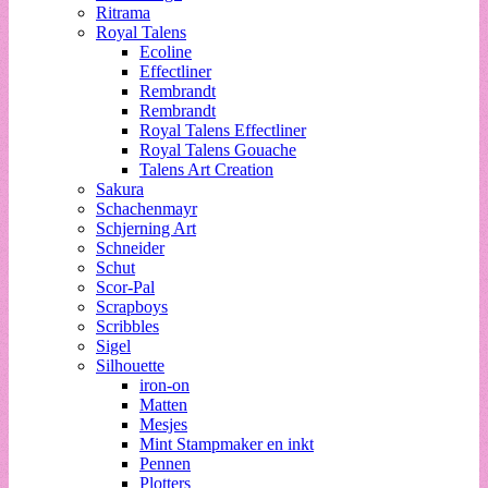
Ritrama
Royal Talens
Ecoline
Effectliner
Rembrandt
Rembrandt
Royal Talens Effectliner
Royal Talens Gouache
Talens Art Creation
Sakura
Schachenmayr
Schjerning Art
Schneider
Schut
Scor-Pal
Scrapboys
Scribbles
Sigel
Silhouette
iron-on
Matten
Mesjes
Mint Stampmaker en inkt
Pennen
Plotters