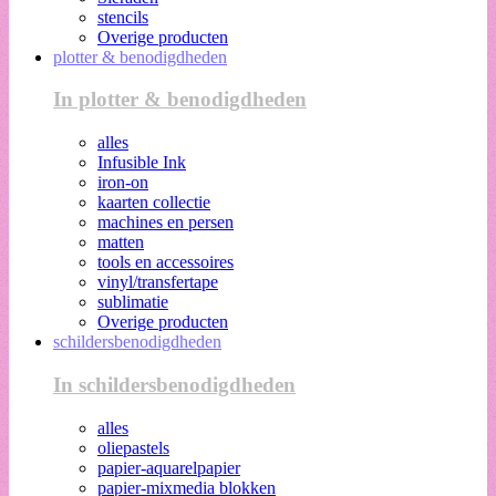
stencils
Overige producten
plotter & benodigdheden
In plotter & benodigdheden
alles
Infusible Ink
iron-on
kaarten collectie
machines en persen
matten
tools en accessoires
vinyl/transfertape
sublimatie
Overige producten
schildersbenodigdheden
In schildersbenodigdheden
alles
oliepastels
papier-aquarelpapier
papier-mixmedia blokken