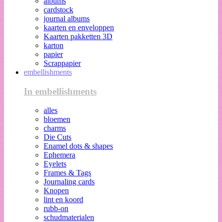
albums
cardstock
journal albums
kaarten en enveloppen
Kaarten pakketten 3D
karton
papier
Scrappapier
embellishments
In embellishments
alles
bloemen
charms
Die Cuts
Enamel dots & shapes
Ephemera
Eyelets
Frames & Tags
Journaling cards
Knopen
lint en koord
rubb-on
schudmaterialen