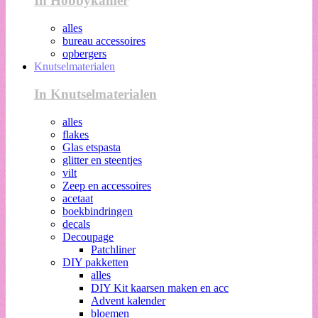
In Hobbykamer
alles
bureau accessoires
opbergers
Knutselmaterialen
In Knutselmaterialen
alles
flakes
Glas etspasta
glitter en steentjes
vilt
Zeep en accessoires
acetaat
boekbindringen
decals
Decoupage
Patchliner
DIY pakketten
alles
DIY Kit kaarsen maken en acc
Advent kalender
bloemen