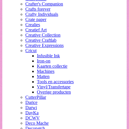
Crafter's Companion
Crafts forever
Crafty Individuals
Crate paper
Crealies
Creatief Art
Creative Collection
Creative Craftlab
Creative Expressions
Cricut
Infusible Ink
Iron-on
Kaarten collectie
Machines
Matten
Tools en accessories
Vinyl/Transfertape
Overige producten
CutterPillar
Darice
Darwi
DayKa
DCWV
Deco Mache
Decopatch