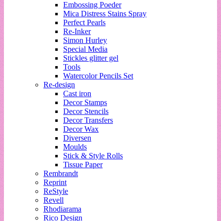
Embossing Poeder
Mica Distress Stains Spray
Perfect Pearls
Re-Inker
Simon Hurley
Special Media
Stickles glitter gel
Tools
Watercolor Pencils Set
Re-design
Cast iron
Decor Stamps
Decor Stencils
Decor Transfers
Decor Wax
Diversen
Moulds
Stick & Style Rolls
Tissue Paper
Rembrandt
Reprint
ReStyle
Revell
Rhodiarama
Rico Design