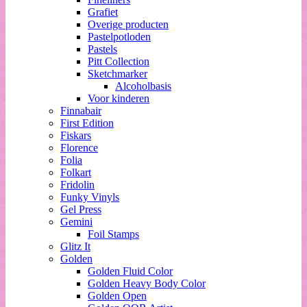
Grafiet
Overige producten
Pastelpotloden
Pastels
Pitt Collection
Sketchmarker
Alcoholbasis
Voor kinderen
Finnabair
First Edition
Fiskars
Florence
Folia
Folkart
Fridolin
Funky Vinyls
Gel Press
Gemini
Foil Stamps
Glitz It
Golden
Golden Fluid Color
Golden Heavy Body Color
Golden Open