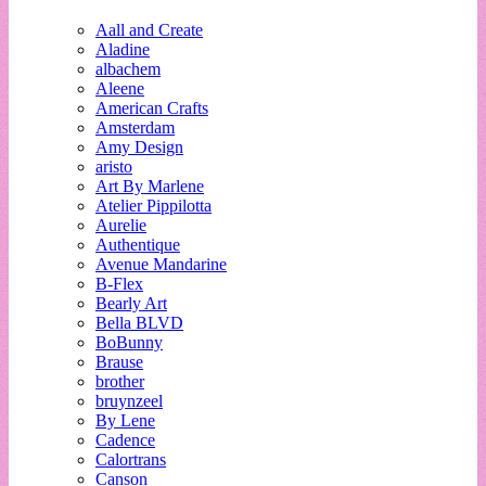
Aall and Create
Aladine
albachem
Aleene
American Crafts
Amsterdam
Amy Design
aristo
Art By Marlene
Atelier Pippilotta
Aurelie
Authentique
Avenue Mandarine
B-Flex
Bearly Art
Bella BLVD
BoBunny
Brause
brother
bruynzeel
By Lene
Cadence
Calortrans
Canson