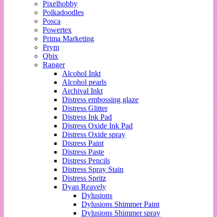
Pixelhobby
Polkadoodles
Posca
Powertex
Prima Marketing
Prym
Qbix
Ranger
Alcohol Inkt
Alcohol pearls
Archival Inkt
Distress embossing glaze
Distress Glitter
Distress Ink Pad
Distress Oxide Ink Pad
Distress Oxide spray
Distress Paint
Distress Paste
Distress Pencils
Distress Spray Stain
Distress Spritz
Dyan Reavely
Dylusions
Dylusions Shimmer Paint
Dylusions Shimmer spray