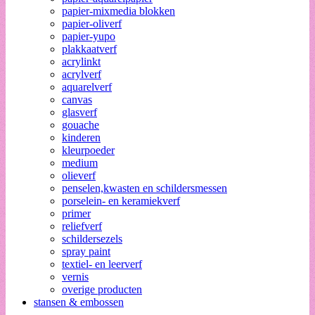
papier-mixmedia blokken
papier-oliverf
papier-yupo
plakkaatverf
acrylinkt
acrylverf
aquarelverf
canvas
glasverf
gouache
kinderen
kleurpoeder
medium
olieverf
penselen,kwasten en schildersmessen
porselein- en keramiekverf
primer
reliefverf
schildersezels
spray paint
textiel- en leerverf
vernis
overige producten
stansen & embossen