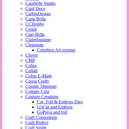
Carabelle Studio
Card Deco
CarlijnDesign
Carta Bella
CCHobby
Cernit
Ciao Bella
Clairefontaine
Clearsnap
Colorbox Art screens
Clover
CMP
Cobra
Collall
Colop E-Mark
Coosa Crafts
Cosmic Shimmer
Cottage Cutz
Couture Creations
Cut, Foil & Emboss Dies
GoCut and Emboss
GoPress and foil
Craft Consortium
Craft Perfect
Craft Smith