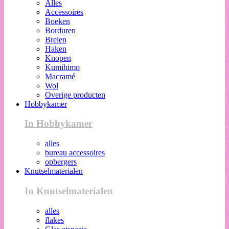
Alles
Accessoires
Boeken
Borduren
Breien
Haken
Knopen
Kumihimo
Macramé
Wol
Overige producten
Hobbykamer
In Hobbykamer
alles
bureau accessoires
opbergers
Knutselmaterialen
In Knutselmaterialen
alles
flakes