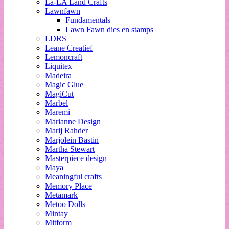
La-LA Land Crafts
Lawnfawn
Fundamentals
Lawn Fawn dies en stamps
LDRS
Leane Creatief
Lemoncraft
Liquitex
Madeira
Magic Glue
MagiCut
Marbel
Maremi
Marianne Design
Marij Rahder
Marjolein Bastin
Martha Stewart
Masterpiece design
Maya
Meaningful crafts
Memory Place
Metamark
Metoo Dolls
Mintay
Mitform