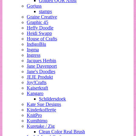
Golden QOR Artist
Gorjuss
stamps
Graine Creative
Graphic 45
Heffy Doodle
Heidi Swapp
House of Crafts
IndigoBlu
Ingma
Ingress
Jacques Herbin
Jane Davenport
Jane's Doodles
JEJE Produkt
Joy!Crafts
Kaiserkraft
Kangaro
Schildersdoek
Kate Sue Designs
Kinderkoffertje
KnitPro
Kumihimo
Kuretake / Zig
Clean Color Real Brush