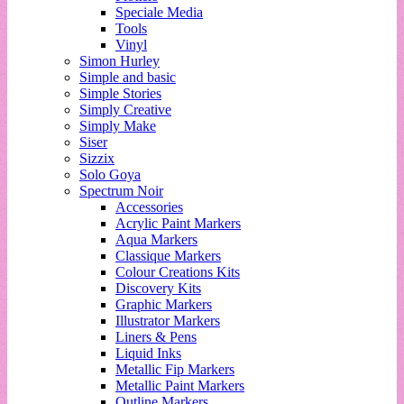
Speciale Media
Tools
Vinyl
Simon Hurley
Simple and basic
Simple Stories
Simply Creative
Simply Make
Siser
Sizzix
Solo Goya
Spectrum Noir
Accessories
Acrylic Paint Markers
Aqua Markers
Classique Markers
Colour Creations Kits
Discovery Kits
Graphic Markers
Illustrator Markers
Liners & Pens
Liquid Inks
Metallic Fip Markers
Metallic Paint Markers
Outline Markers