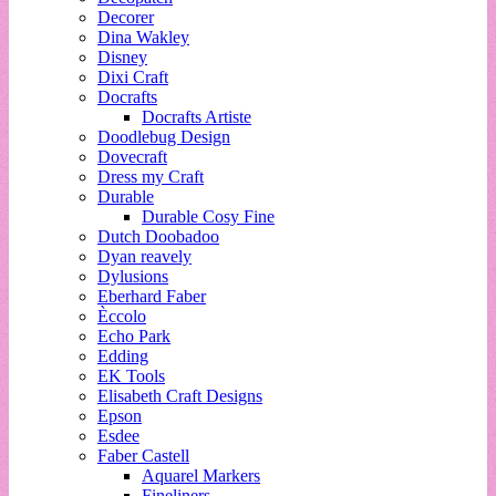
Decorer
Dina Wakley
Disney
Dixi Craft
Docrafts
Docrafts Artiste
Doodlebug Design
Dovecraft
Dress my Craft
Durable
Durable Cosy Fine
Dutch Doobadoo
Dyan reavely
Dylusions
Eberhard Faber
Èccolo
Echo Park
Edding
EK Tools
Elisabeth Craft Designs
Epson
Esdee
Faber Castell
Aquarel Markers
Fineliners