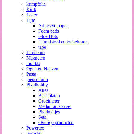
krimpfolie
Kurk
Leder
Lijm
Adhesive paper
Foam pads
Glue Dots
Lijmpistool en toebehoren
tape
Linoleum
Magneten
moulds
Ogen en Neuzen
Pasta
piepschuim
Pixelhobby
Alles
Basisplaten
Groeimeter
Medaillon startset
Pixelmatjes
Sets
Overige producten
Powertex
Sieraden