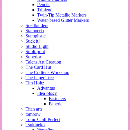
Pencils
Triblend
Twin-Tip Metallic Markers
Water-based Glitter Markers
Spellbinders
Stamperia
Stamplistic
Stick it!
Studio Light
Subli-print
Superior
Talens Art Creation
The Card Hut
The Crafter's Workshop
The Paper Tree
Tim Holtz
Advantus
Idea-ology
Fasteners
Paperie
Titan arts
tombow
Tonic Craft Perfect
Tsukineko
Versafine