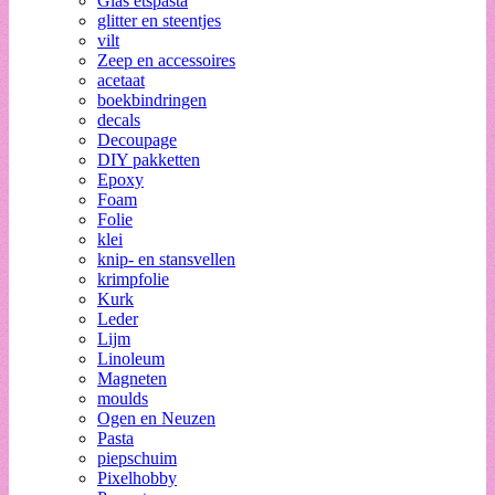
Glas etspasta
glitter en steentjes
vilt
Zeep en accessoires
acetaat
boekbindringen
decals
Decoupage
DIY pakketten
Epoxy
Foam
Folie
klei
knip- en stansvellen
krimpfolie
Kurk
Leder
Lijm
Linoleum
Magneten
moulds
Ogen en Neuzen
Pasta
piepschuim
Pixelhobby