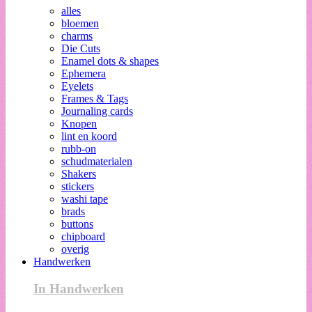
alles
bloemen
charms
Die Cuts
Enamel dots & shapes
Ephemera
Eyelets
Frames & Tags
Journaling cards
Knopen
lint en koord
rubb-on
schudmaterialen
Shakers
stickers
washi tape
brads
buttons
chipboard
overig
Handwerken
In Handwerken