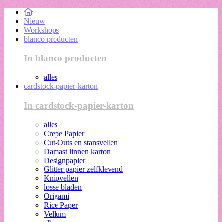
Nieuw
Workshops
blanco producten
In blanco producten
alles
cardstock-papier-karton
In cardstock-papier-karton
alles
Crepe Papier
Cut-Outs en stansvellen
Damast linnen karton
Designpapier
Glitter papier zelfklevend
Knipvellen
losse bladen
Origami
Rice Paper
Vellum