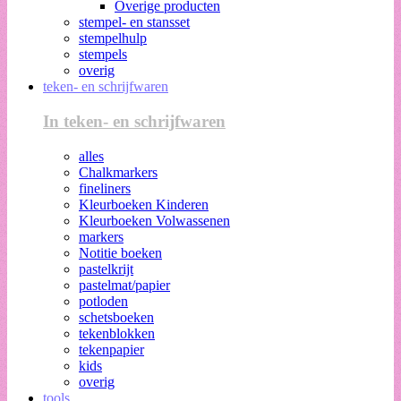
Overige producten
stempel- en stansset
stempelhulp
stempels
overig
teken- en schrijfwaren
In teken- en schrijfwaren
alles
Chalkmarkers
fineliners
Kleurboeken Kinderen
Kleurboeken Volwassenen
markers
Notitie boeken
pastelkrijt
pastelmat/papier
potloden
schetsboeken
tekenblokken
tekenpapier
kids
overig
tools