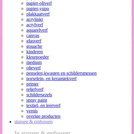
papier-oliverf
papier-yupo
plakkaatverf
acrylinkt
acrylverf
aquarelverf
canvas
glasverf
gouache
kinderen
kleurpoeder
medium
olieverf
penselen,kwasten en schildersmessen
porselein- en keramiekverf
primer
reliefverf
schildersezels
spray paint
textiel- en leerverf
vernis
overige producten
stansen & embossen
In stansen & embossen