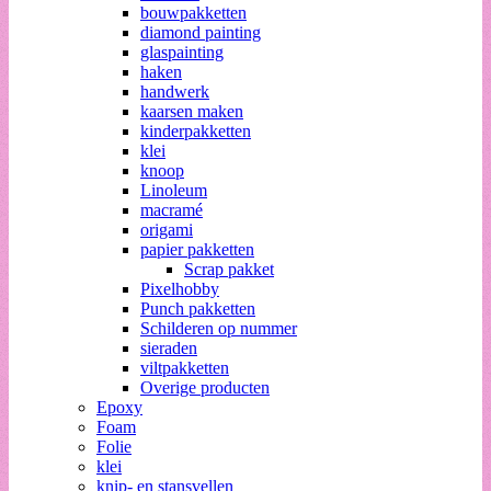
bouwpakketten
diamond painting
glaspainting
haken
handwerk
kaarsen maken
kinderpakketten
klei
knoop
Linoleum
macramé
origami
papier pakketten
Scrap pakket
Pixelhobby
Punch pakketten
Schilderen op nummer
sieraden
viltpakketten
Overige producten
Epoxy
Foam
Folie
klei
knip- en stansvellen