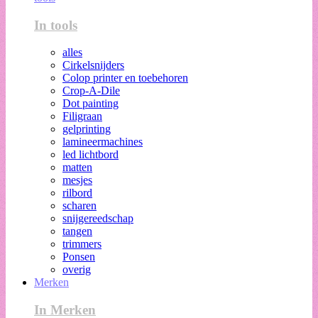
In tools
alles
Cirkelsnijders
Colop printer en toebehoren
Crop-A-Dile
Dot painting
Filigraan
gelprinting
lamineermachines
led lichtbord
matten
mesjes
rilbord
scharen
snijgereedschap
tangen
trimmers
Ponsen
overig
Merken
In Merken