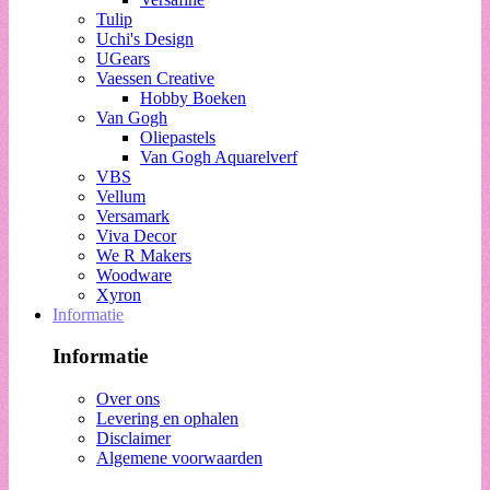
Tulip
Uchi's Design
UGears
Vaessen Creative
Hobby Boeken
Van Gogh
Oliepastels
Van Gogh Aquarelverf
VBS
Vellum
Versamark
Viva Decor
We R Makers
Woodware
Xyron
Informatie
Informatie
Over ons
Levering en ophalen
Disclaimer
Algemene voorwaarden