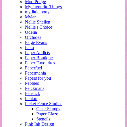
Mod Podge
My favourite Things
my little pony
Mylar
Nellie Snellen
Nellie's Choice
Odelia
Orchidea
Paige Evans
Pako
Paper Addicts
Paper Boutique
Paper Favourites
Paperfuel
Papermania
Papers for you
Pebbles
Pelckmans
Penstick
Pentart
Picket Fence Studios
Clear Stamps
Paper Glaze
Stencils
Pink Ink Design