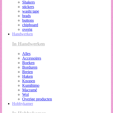
Shakers
stickers
washi tape
brads
buttons
chipboard
overig
Handwerken
In Handwerken
Alles
Accessoires
Boeken
Borduren
Breien
Haken
Knopen
Kumihimo
Macramé
Wol
Overige producten
Hobbykamer