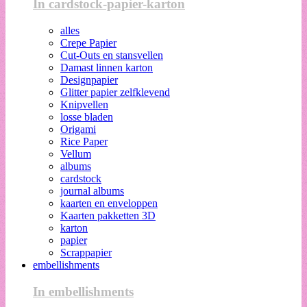
In cardstock-papier-karton
alles
Crepe Papier
Cut-Outs en stansvellen
Damast linnen karton
Designpapier
Glitter papier zelfklevend
Knipvellen
losse bladen
Origami
Rice Paper
Vellum
albums
cardstock
journal albums
kaarten en enveloppen
Kaarten pakketten 3D
karton
papier
Scrappapier
embellishments
In embellishments