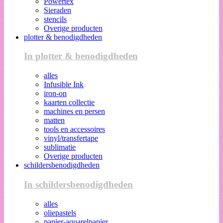
Powertex
Sieraden
stencils
Overige producten
plotter & benodigdheden
In plotter & benodigdheden
alles
Infusible Ink
iron-on
kaarten collectie
machines en persen
matten
tools en accessoires
vinyl/transfertape
sublimatie
Overige producten
schildersbenodigdheden
In schildersbenodigdheden
alles
oliepastels
papier-aquarelpapier