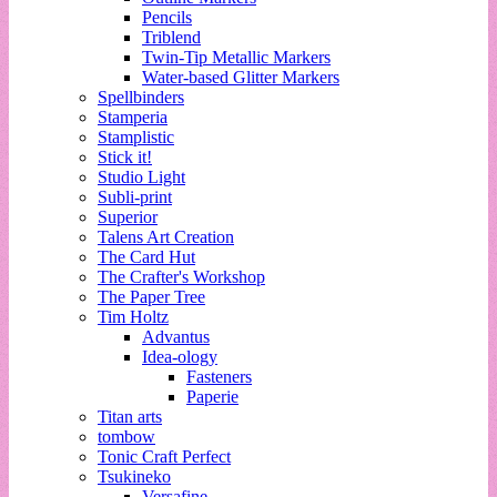
Pencils
Triblend
Twin-Tip Metallic Markers
Water-based Glitter Markers
Spellbinders
Stamperia
Stamplistic
Stick it!
Studio Light
Subli-print
Superior
Talens Art Creation
The Card Hut
The Crafter's Workshop
The Paper Tree
Tim Holtz
Advantus
Idea-ology
Fasteners
Paperie
Titan arts
tombow
Tonic Craft Perfect
Tsukineko
Versafine