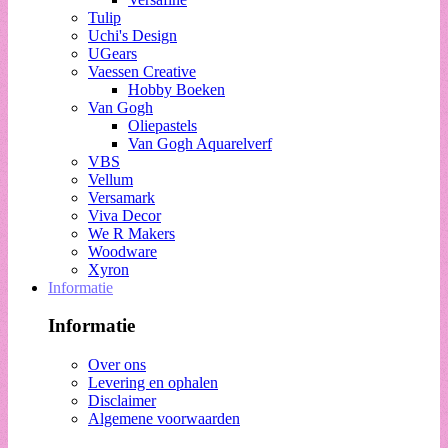
Tulip
Uchi's Design
UGears
Vaessen Creative
Hobby Boeken
Van Gogh
Oliepastels
Van Gogh Aquarelverf
VBS
Vellum
Versamark
Viva Decor
We R Makers
Woodware
Xyron
Informatie
Informatie
Over ons
Levering en ophalen
Disclaimer
Algemene voorwaarden