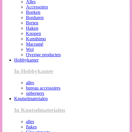
Alles
Accessoires
Boeken
Borduren
Breien
Haken
Knopen
Kumihimo
Macramé
Wol
Overige producten
Hobbykamer
In Hobbykamer
alles
bureau accessoires
opbergers
Knutselmaterialen
In Knutselmaterialen
alles
flakes