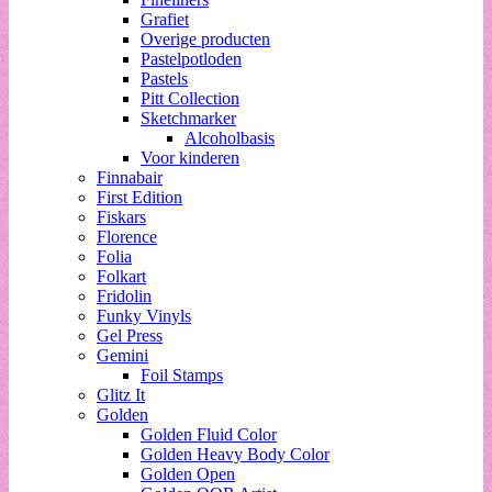
Grafiet
Overige producten
Pastelpotloden
Pastels
Pitt Collection
Sketchmarker
Alcoholbasis
Voor kinderen
Finnabair
First Edition
Fiskars
Florence
Folia
Folkart
Fridolin
Funky Vinyls
Gel Press
Gemini
Foil Stamps
Glitz It
Golden
Golden Fluid Color
Golden Heavy Body Color
Golden Open