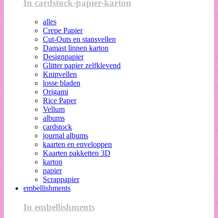
In cardstock-papier-karton
alles
Crepe Papier
Cut-Outs en stansvellen
Damast linnen karton
Designpapier
Glitter papier zelfklevend
Knipvellen
losse bladen
Origami
Rice Paper
Vellum
albums
cardstock
journal albums
kaarten en enveloppen
Kaarten pakketten 3D
karton
papier
Scrappapier
embellishments
In embellishments