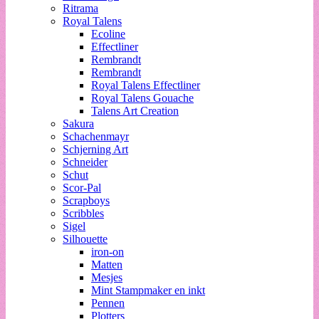
Ritrama
Royal Talens
Ecoline
Effectliner
Rembrandt
Rembrandt
Royal Talens Effectliner
Royal Talens Gouache
Talens Art Creation
Sakura
Schachenmayr
Schjerning Art
Schneider
Schut
Scor-Pal
Scrapboys
Scribbles
Sigel
Silhouette
iron-on
Matten
Mesjes
Mint Stampmaker en inkt
Pennen
Plotters