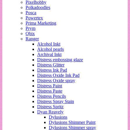
Pixelhobby
Polkadoodles
Posca
Powertex
Prima Marketing
Prym
Qbix
Ranger
Alcohol Inkt
Alcohol pearls
Archival Inkt
Distress embossing glaze
Distress Glitter
Distress Ink Pad
Distress Oxide Ink Pad
Distress Oxide spray
Distress Paint
Distress Paste
Distress Pencils
Distress Spray Stain
Distress Spritz
Dyan Reavely
Dylusions
Dylusions Shimmer Paint
Dylusions Shimmer spray