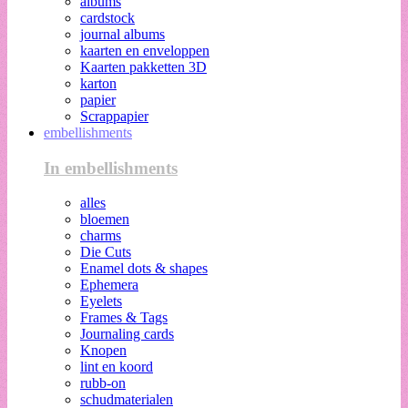
albums
cardstock
journal albums
kaarten en enveloppen
Kaarten pakketten 3D
karton
papier
Scrappapier
embellishments
In embellishments
alles
bloemen
charms
Die Cuts
Enamel dots & shapes
Ephemera
Eyelets
Frames & Tags
Journaling cards
Knopen
lint en koord
rubb-on
schudmaterialen