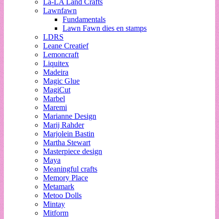
La-LA Land Crafts
Lawnfawn
Fundamentals
Lawn Fawn dies en stamps
LDRS
Leane Creatief
Lemoncraft
Liquitex
Madeira
Magic Glue
MagiCut
Marbel
Maremi
Marianne Design
Marij Rahder
Marjolein Bastin
Martha Stewart
Masterpiece design
Maya
Meaningful crafts
Memory Place
Metamark
Metoo Dolls
Mintay
Mitform