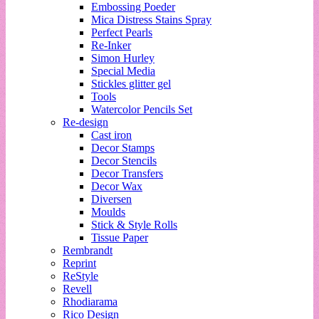
Embossing Poeder
Mica Distress Stains Spray
Perfect Pearls
Re-Inker
Simon Hurley
Special Media
Stickles glitter gel
Tools
Watercolor Pencils Set
Re-design
Cast iron
Decor Stamps
Decor Stencils
Decor Transfers
Decor Wax
Diversen
Moulds
Stick & Style Rolls
Tissue Paper
Rembrandt
Reprint
ReStyle
Revell
Rhodiarama
Rico Design