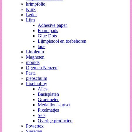
krimpfolie
Kurk
Leder
Lijm
Adhesive paper
Foam pads
Glue Dots
Lijmpistool en toebehoren
tape
Linoleum
Magneten
moulds
Ogen en Neuzen
Pasta
piepschuim
Pixelhobby
Alles
Basisplaten
Groeimeter
Medaillon startset
Pixelmatjes
Sets
Overige producten
Powertex
Sieraden