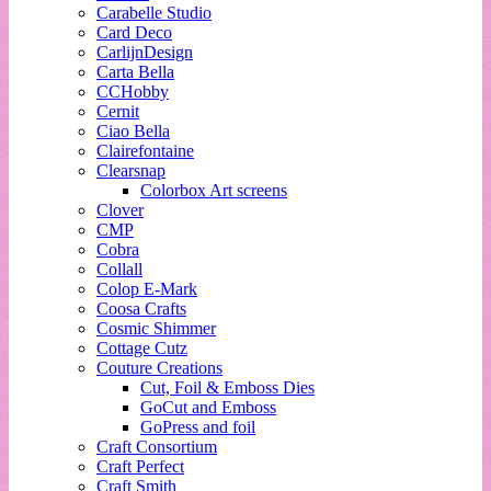
Carabelle Studio
Card Deco
CarlijnDesign
Carta Bella
CCHobby
Cernit
Ciao Bella
Clairefontaine
Clearsnap
Colorbox Art screens
Clover
CMP
Cobra
Collall
Colop E-Mark
Coosa Crafts
Cosmic Shimmer
Cottage Cutz
Couture Creations
Cut, Foil & Emboss Dies
GoCut and Emboss
GoPress and foil
Craft Consortium
Craft Perfect
Craft Smith