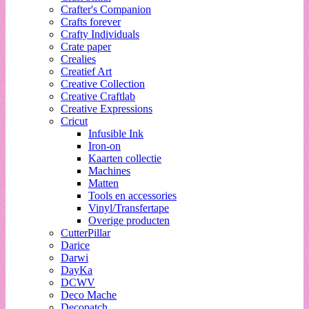
Crafter's Companion
Crafts forever
Crafty Individuals
Crate paper
Crealies
Creatief Art
Creative Collection
Creative Craftlab
Creative Expressions
Cricut
Infusible Ink
Iron-on
Kaarten collectie
Machines
Matten
Tools en accessories
Vinyl/Transfertape
Overige producten
CutterPillar
Darice
Darwi
DayKa
DCWV
Deco Mache
Decopatch