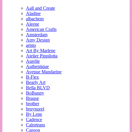
Aall and Create
Aladine
albachem
Aleene
American Crafts
Amsterdam
Amy Design
aristo
Art By Marlene
Atelier Pippilotta
Aurelie
Authentique
Avenue Mandarine
B-Flex
Bearly Art
Bella BLVD
BoBunny
Brause
brother
bruynzeel
By Lene
Cadence
Calortrans
Canson