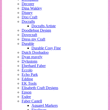
Decorer
Dina Wakley
Disney
Dixi Craft
Docrafts
Docrafts Artiste
Doodlebug Design
Dovecraft
Dress my Craft
Durable
Durable Cosy Fine
Dutch Doobadoo
Dyan reavely
Dylusions
Eberhard Faber
Èccolo
Echo Park
Edding
EK Tools
Elisabeth Craft Designs
Epson
Esdee
Faber Castell
Aquarel Markers
Fineliners