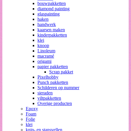
bouwpakketten
diamond painting
glaspainting
haken
handwerk
kaarsen maken
kinderpakketten
klei
knoop
Linoleum
macramé
origami
papier pakketten
Scrap pakket
Pixelhobby
Punch pakketten
Schilderen op nummer
sieraden
viltpakketten
Overige producten
Epoxy
Foam
Folie
klei
knip- en stansvellen