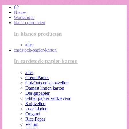
Nieuw
Workshops
blanco producten
In blanco producten
alles
cardstock-papier-karton
In cardstock-papier-karton
alles
Crepe Papier
Cut-Outs en stansvellen
Damast linnen karton
Designpapier
Glitter papier zelfklevend
Knipvellen
losse bladen
Origami
Rice Paper
Vellum