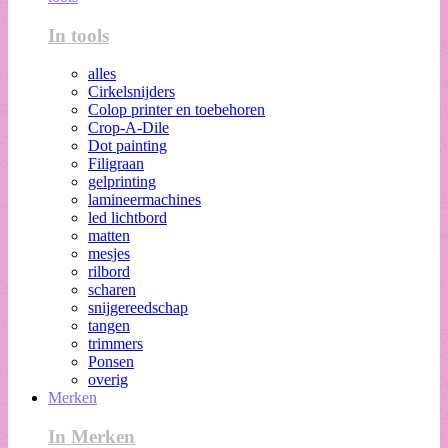
In tools
alles
Cirkelsnijders
Colop printer en toebehoren
Crop-A-Dile
Dot painting
Filigraan
gelprinting
lamineermachines
led lichtbord
matten
mesjes
rilbord
scharen
snijgereedschap
tangen
trimmers
Ponsen
overig
Merken
In Merken