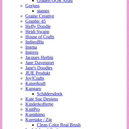
Golden QOR Artist
Gorjuss
stamps
Graine Creative
Graphic 45
Heffy Doodle
Heidi Swapp
House of Crafts
IndigoBlu
Ingma
Ingress
Jacques Herbin
Jane Davenport
Jane's Doodles
JEJE Produkt
Joy!Crafts
Kaiserkraft
Kangaro
Schildersdoek
Kate Sue Designs
Kinderkoffertje
KnitPro
Kumihimo
Kuretake / Zig
Clean Color Real Brush