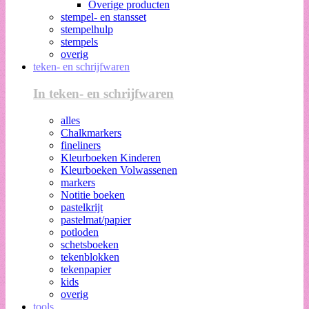
Overige producten
stempel- en stansset
stempelhulp
stempels
overig
teken- en schrijfwaren
In teken- en schrijfwaren
alles
Chalkmarkers
fineliners
Kleurboeken Kinderen
Kleurboeken Volwassenen
markers
Notitie boeken
pastelkrijt
pastelmat/papier
potloden
schetsboeken
tekenblokken
tekenpapier
kids
overig
tools