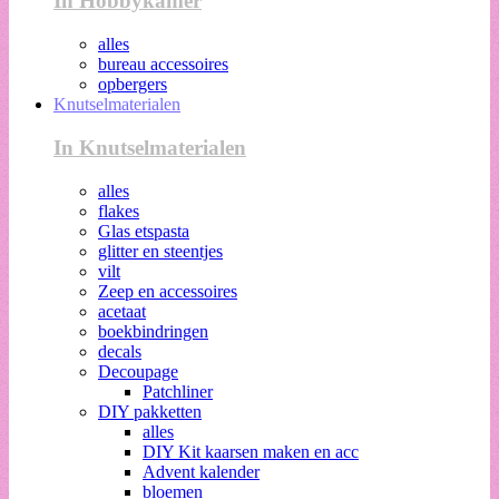
In Hobbykamer
alles
bureau accessoires
opbergers
Knutselmaterialen
In Knutselmaterialen
alles
flakes
Glas etspasta
glitter en steentjes
vilt
Zeep en accessoires
acetaat
boekbindringen
decals
Decoupage
Patchliner
DIY pakketten
alles
DIY Kit kaarsen maken en acc
Advent kalender
bloemen