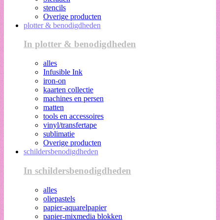
stencils
Overige producten
plotter & benodigdheden
In plotter & benodigdheden
alles
Infusible Ink
iron-on
kaarten collectie
machines en persen
matten
tools en accessoires
vinyl/transfertape
sublimatie
Overige producten
schildersbenodigdheden
In schildersbenodigdheden
alles
oliepastels
papier-aquarelpapier
papier-mixmedia blokken