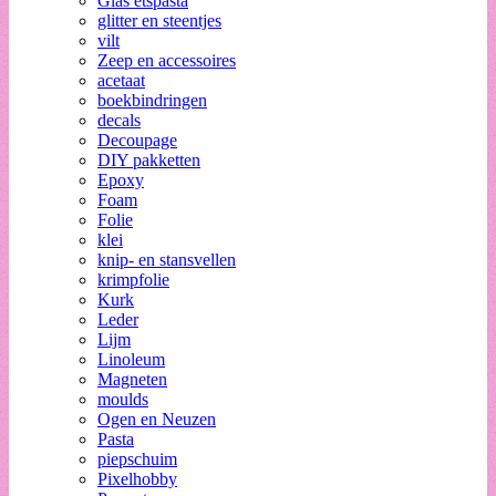
Glas etspasta
glitter en steentjes
vilt
Zeep en accessoires
acetaat
boekbindringen
decals
Decoupage
DIY pakketten
Epoxy
Foam
Folie
klei
knip- en stansvellen
krimpfolie
Kurk
Leder
Lijm
Linoleum
Magneten
moulds
Ogen en Neuzen
Pasta
piepschuim
Pixelhobby