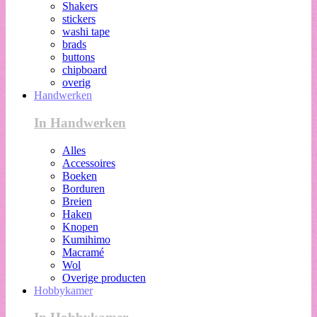
Shakers
stickers
washi tape
brads
buttons
chipboard
overig
Handwerken
In Handwerken
Alles
Accessoires
Boeken
Borduren
Breien
Haken
Knopen
Kumihimo
Macramé
Wol
Overige producten
Hobbykamer