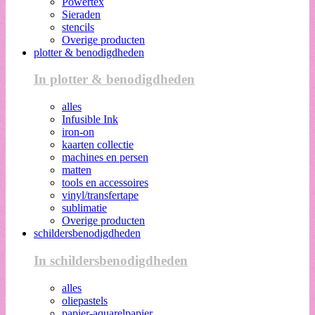
Powertex
Sieraden
stencils
Overige producten
plotter & benodigdheden
In plotter & benodigdheden
alles
Infusible Ink
iron-on
kaarten collectie
machines en persen
matten
tools en accessoires
vinyl/transfertape
sublimatie
Overige producten
schildersbenodigdheden
In schildersbenodigdheden
alles
oliepastels
papier-aquarelpapier