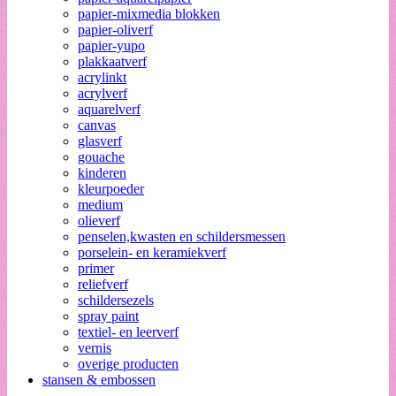
papier-mixmedia blokken
papier-oliverf
papier-yupo
plakkaatverf
acrylinkt
acrylverf
aquarelverf
canvas
glasverf
gouache
kinderen
kleurpoeder
medium
olieverf
penselen,kwasten en schildersmessen
porselein- en keramiekverf
primer
reliefverf
schildersezels
spray paint
textiel- en leerverf
vernis
overige producten
stansen & embossen