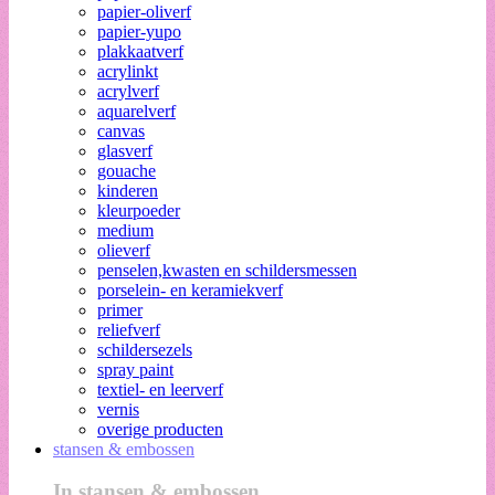
papier-oliverf
papier-yupo
plakkaatverf
acrylinkt
acrylverf
aquarelverf
canvas
glasverf
gouache
kinderen
kleurpoeder
medium
olieverf
penselen,kwasten en schildersmessen
porselein- en keramiekverf
primer
reliefverf
schildersezels
spray paint
textiel- en leerverf
vernis
overige producten
stansen & embossen
In stansen & embossen