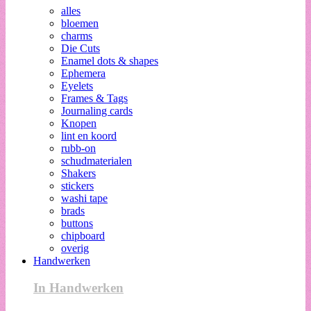
alles
bloemen
charms
Die Cuts
Enamel dots & shapes
Ephemera
Eyelets
Frames & Tags
Journaling cards
Knopen
lint en koord
rubb-on
schudmaterialen
Shakers
stickers
washi tape
brads
buttons
chipboard
overig
Handwerken
In Handwerken