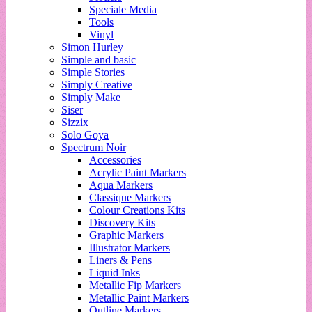
Speciale Media
Tools
Vinyl
Simon Hurley
Simple and basic
Simple Stories
Simply Creative
Simply Make
Siser
Sizzix
Solo Goya
Spectrum Noir
Accessories
Acrylic Paint Markers
Aqua Markers
Classique Markers
Colour Creations Kits
Discovery Kits
Graphic Markers
Illustrator Markers
Liners & Pens
Liquid Inks
Metallic Fip Markers
Metallic Paint Markers
Outline Markers