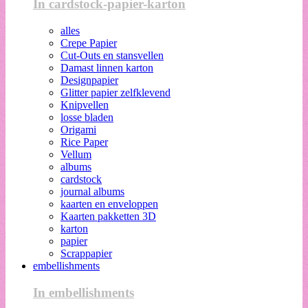
In cardstock-papier-karton
alles
Crepe Papier
Cut-Outs en stansvellen
Damast linnen karton
Designpapier
Glitter papier zelfklevend
Knipvellen
losse bladen
Origami
Rice Paper
Vellum
albums
cardstock
journal albums
kaarten en enveloppen
Kaarten pakketten 3D
karton
papier
Scrappapier
embellishments
In embellishments