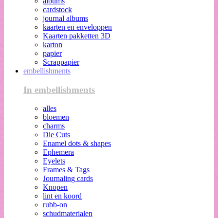
albums
cardstock
journal albums
kaarten en enveloppen
Kaarten pakketten 3D
karton
papier
Scrappapier
embellishments
In embellishments
alles
bloemen
charms
Die Cuts
Enamel dots & shapes
Ephemera
Eyelets
Frames & Tags
Journaling cards
Knopen
lint en koord
rubb-on
schudmaterialen