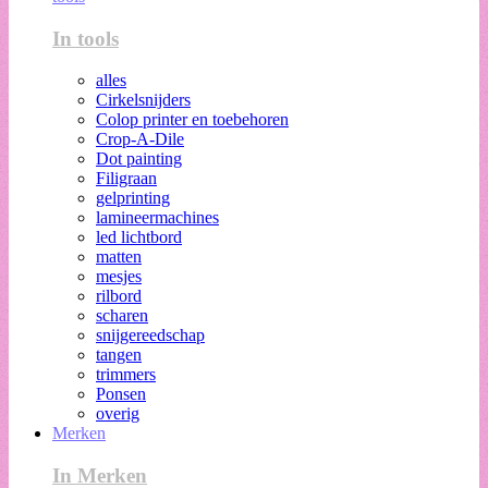
In tools
alles
Cirkelsnijders
Colop printer en toebehoren
Crop-A-Dile
Dot painting
Filigraan
gelprinting
lamineermachines
led lichtbord
matten
mesjes
rilbord
scharen
snijgereedschap
tangen
trimmers
Ponsen
overig
Merken
In Merken