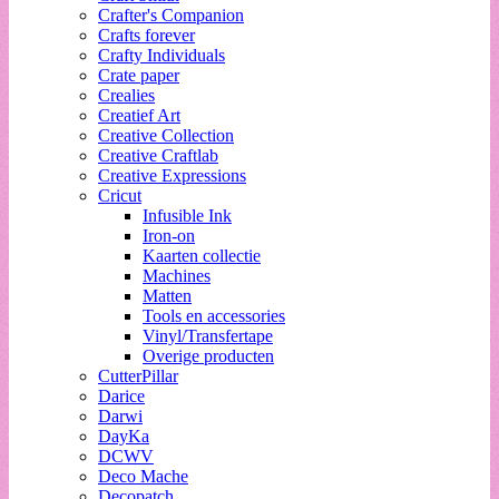
Crafter's Companion
Crafts forever
Crafty Individuals
Crate paper
Crealies
Creatief Art
Creative Collection
Creative Craftlab
Creative Expressions
Cricut
Infusible Ink
Iron-on
Kaarten collectie
Machines
Matten
Tools en accessories
Vinyl/Transfertape
Overige producten
CutterPillar
Darice
Darwi
DayKa
DCWV
Deco Mache
Decopatch