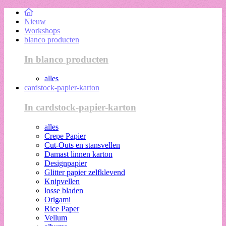
Nieuw
Workshops
blanco producten
In blanco producten
alles
cardstock-papier-karton
In cardstock-papier-karton
alles
Crepe Papier
Cut-Outs en stansvellen
Damast linnen karton
Designpapier
Glitter papier zelfklevend
Knipvellen
losse bladen
Origami
Rice Paper
Vellum