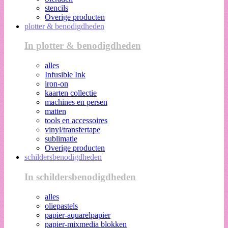
stencils
Overige producten
plotter & benodigdheden
In plotter & benodigdheden
alles
Infusible Ink
iron-on
kaarten collectie
machines en persen
matten
tools en accessoires
vinyl/transfertape
sublimatie
Overige producten
schildersbenodigdheden
In schildersbenodigdheden
alles
oliepastels
papier-aquarelpapier
papier-mixmedia blokken