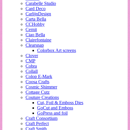
Carabelle Studio
Card Deco
CarlijnDesign
Carta Bella
CCHobby
Cernit
Ciao Bella
Clairefontaine
Clearsnap
Colorbox Art screens
Clover
CMP
Cobra
Collall
Colop E-Mark
Coosa Crafts
Cosmic Shimmer
Cottage Cutz
Couture Creations
Cut, Foil & Emboss Dies
GoCut and Emboss
GoPress and foil
Craft Consortium
Craft Perfect
Craft Smith