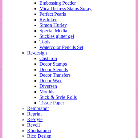
Embossing Poeder
Mica Distress Stains Spray
Perfect Pearls
Re-Inker
Simon Hurley
Special Media
Stickles glitter gel
Tools
Watercolor Pencils Set
Re-design
Cast iron
Decor Stamps
Decor Stencils
Decor Transfers
Decor Wax
Diversen
Moulds
Stick & Style Rolls
Tissue Paper
Rembrandt
Reprint
ReStyle
Revell
Rhodiarama
Rico Design