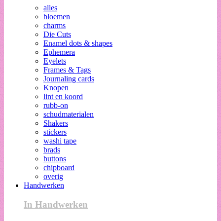
alles
bloemen
charms
Die Cuts
Enamel dots & shapes
Ephemera
Eyelets
Frames & Tags
Journaling cards
Knopen
lint en koord
rubb-on
schudmaterialen
Shakers
stickers
washi tape
brads
buttons
chipboard
overig
Handwerken
In Handwerken