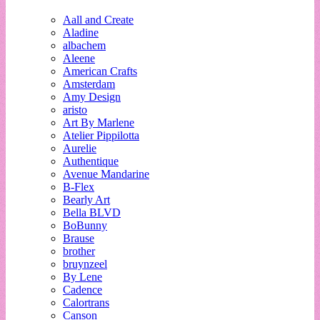
Aall and Create
Aladine
albachem
Aleene
American Crafts
Amsterdam
Amy Design
aristo
Art By Marlene
Atelier Pippilotta
Aurelie
Authentique
Avenue Mandarine
B-Flex
Bearly Art
Bella BLVD
BoBunny
Brause
brother
bruynzeel
By Lene
Cadence
Calortrans
Canson