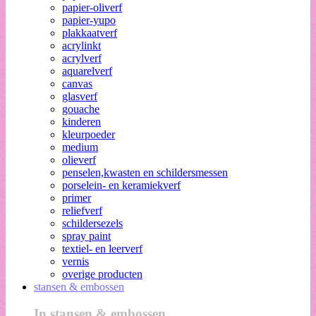
papier-oliverf
papier-yupo
plakkaatverf
acrylinkt
acrylverf
aquarelverf
canvas
glasverf
gouache
kinderen
kleurpoeder
medium
olieverf
penselen,kwasten en schildersmessen
porselein- en keramiekverf
primer
reliefverf
schildersezels
spray paint
textiel- en leerverf
vernis
overige producten
stansen & embossen
In stansen & embossen