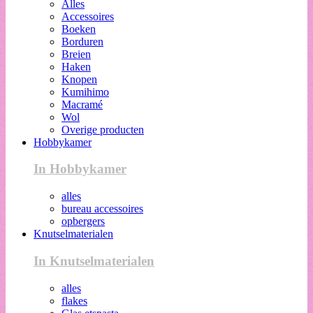
Alles
Accessoires
Boeken
Borduren
Breien
Haken
Knopen
Kumihimo
Macramé
Wol
Overige producten
Hobbykamer
In Hobbykamer
alles
bureau accessoires
opbergers
Knutselmaterialen
In Knutselmaterialen
alles
flakes