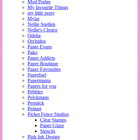
Mod Podge
My favourite Things
my little pony
Mylar
Nellie Snellen
Nellie's Choice
Odelia
Orchidea
Paige Evans
Pako
Paper Addicts
Paper Boutique
Paper Favourites
Paperfuel
Papermania
Papers for you
Pebbles
Pelckmans
Penstick
Pentart
Picket Fence Studios
Clear Stamps
Paper Glaze
Stencils
Pink Ink Design