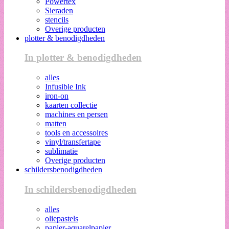
Powertex
Sieraden
stencils
Overige producten
plotter & benodigdheden
In plotter & benodigdheden
alles
Infusible Ink
iron-on
kaarten collectie
machines en persen
matten
tools en accessoires
vinyl/transfertape
sublimatie
Overige producten
schildersbenodigdheden
In schildersbenodigdheden
alles
oliepastels
papier-aquarelpapier