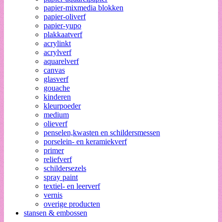
papier-mixmedia blokken
papier-oliverf
papier-yupo
plakkaatverf
acrylinkt
acrylverf
aquarelverf
canvas
glasverf
gouache
kinderen
kleurpoeder
medium
olieverf
penselen,kwasten en schildersmessen
porselein- en keramiekverf
primer
reliefverf
schildersezels
spray paint
textiel- en leerverf
vernis
overige producten
stansen & embossen