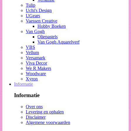
Tulip
Uchi's Design
UGears
Vaessen Creative
Hobby Boeken
Van Gogh
Oliepastels
Van Gogh Aquarelverf
VBS
Vellum
Versamark
Viva Decor
We R Makers
Woodware
Xyron
Informatie
Informatie
Over ons
Levering en ophalen
Disclaimer
Algemene voorwaarden