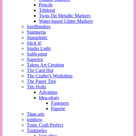
Pencils
Triblend
Twin-Tip Metallic Markers
Water-based Glitter Markers
Spellbinders
Stamperia
Stamplistic
Stick it!
Studio Light
Subli-print
Superior
Talens Art Creation
The Card Hut
The Crafter's Workshop
The Paper Tree
Tim Holtz
Advantus
Idea-ology
Fasteners
Paperie
Titan arts
tombow
Tonic Craft Perfect
Tsukineko
Versafine