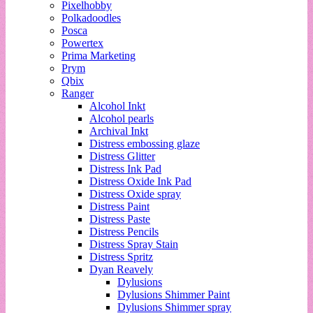
Pixelhobby
Polkadoodles
Posca
Powertex
Prima Marketing
Prym
Qbix
Ranger
Alcohol Inkt
Alcohol pearls
Archival Inkt
Distress embossing glaze
Distress Glitter
Distress Ink Pad
Distress Oxide Ink Pad
Distress Oxide spray
Distress Paint
Distress Paste
Distress Pencils
Distress Spray Stain
Distress Spritz
Dyan Reavely
Dylusions
Dylusions Shimmer Paint
Dylusions Shimmer spray