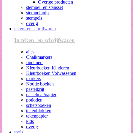
Overige producten
stempel- en stansset
stempelhulp
stempels
overig
teken- en schrijfwaren
In teken- en schrijfwaren
alles
Chalkmarkers
fineliners
Kleurboeken Kinderen
Kleurboeken Volwassenen
markers
Notitie boeken
pastelkrijt
pastelmat/papier
potloden
schetsboeken
tekenblokken
tekenpapier
kids
overig
tools