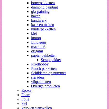
bouwpakketten
diamond painting
glaspainting
haken
handwerk
kaarsen maken
kinderpakketten
klei
knoop
Linoleum
macramé
origami
papier pakketten
Scrap pakket
Pixelhobby
Punch pakketten
Schilderen op nummer
sieraden
viltpakketten
Overige producten
Epoxy
Foam
Folie
klei
knip- en stansvellen