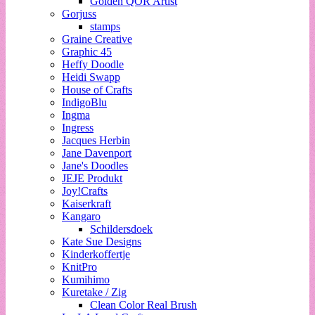
Golden QOR Artist
Gorjuss
stamps
Graine Creative
Graphic 45
Heffy Doodle
Heidi Swapp
House of Crafts
IndigoBlu
Ingma
Ingress
Jacques Herbin
Jane Davenport
Jane's Doodles
JEJE Produkt
Joy!Crafts
Kaiserkraft
Kangaro
Schildersdoek
Kate Sue Designs
Kinderkoffertje
KnitPro
Kumihimo
Kuretake / Zig
Clean Color Real Brush