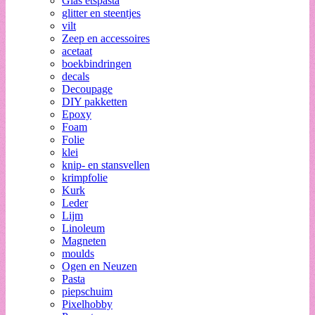
Glas etspasta
glitter en steentjes
vilt
Zeep en accessoires
acetaat
boekbindringen
decals
Decoupage
DIY pakketten
Epoxy
Foam
Folie
klei
knip- en stansvellen
krimpfolie
Kurk
Leder
Lijm
Linoleum
Magneten
moulds
Ogen en Neuzen
Pasta
piepschuim
Pixelhobby