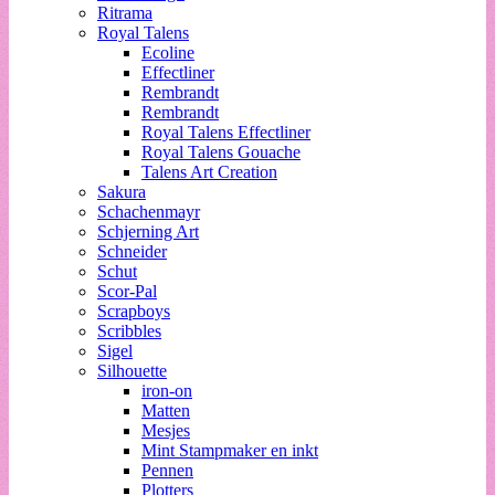
Ritrama
Royal Talens
Ecoline
Effectliner
Rembrandt
Rembrandt
Royal Talens Effectliner
Royal Talens Gouache
Talens Art Creation
Sakura
Schachenmayr
Schjerning Art
Schneider
Schut
Scor-Pal
Scrapboys
Scribbles
Sigel
Silhouette
iron-on
Matten
Mesjes
Mint Stampmaker en inkt
Pennen
Plotters