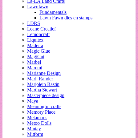
La-LA Land Crafts
Lawnfawn
Fundamentals
Lawn Fawn dies en stamps
LDRS
Leane Creatief
Lemoncraft
Liquitex
Madeira
Magic Glue
MagiCut
Marbel
Maremi
Marianne Design
Marij Rahder
Marjolein Bastin
Martha Stewart
Masterpiece design
Maya
Meaningful crafts
Memory Place
Metamark
Metoo Dolls
Mintay
Mitform