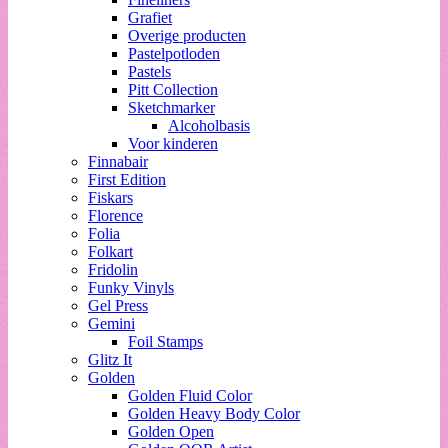
Grafiet
Overige producten
Pastelpotloden
Pastels
Pitt Collection
Sketchmarker
Alcoholbasis
Voor kinderen
Finnabair
First Edition
Fiskars
Florence
Folia
Folkart
Fridolin
Funky Vinyls
Gel Press
Gemini
Foil Stamps
Glitz It
Golden
Golden Fluid Color
Golden Heavy Body Color
Golden Open