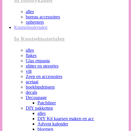
In Hobbykamer
alles
bureau accessoires
opbergers
Knutselmaterialen
In Knutselmaterialen
alles
flakes
Glas etspasta
glitter en steentjes
vilt
Zeep en accessoires
acetaat
boekbindringen
decals
Decoupage
Patchliner
DIY pakketten
alles
DIY Kit kaarsen maken en acc
Advent kalender
bloemen