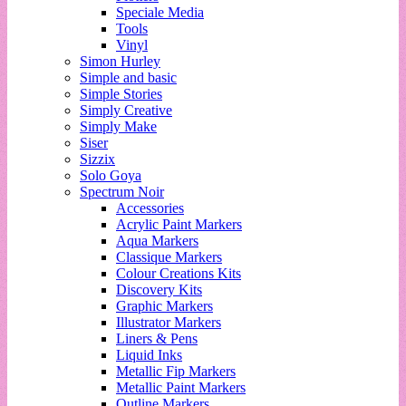
Speciale Media
Tools
Vinyl
Simon Hurley
Simple and basic
Simple Stories
Simply Creative
Simply Make
Siser
Sizzix
Solo Goya
Spectrum Noir
Accessories
Acrylic Paint Markers
Aqua Markers
Classique Markers
Colour Creations Kits
Discovery Kits
Graphic Markers
Illustrator Markers
Liners & Pens
Liquid Inks
Metallic Fip Markers
Metallic Paint Markers
Outline Markers