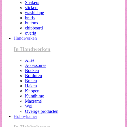
Shakers
stickers
washi tape
brads
buttons
chipboard
overig
Handwerken
In Handwerken
Alles
Accessoires
Boeken
Borduren
Breien
Haken
Knopen
Kumihimo
Macramé
Wol
Overige producten
Hobbykamer