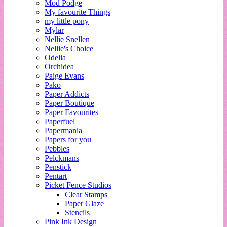
Mod Podge
My favourite Things
my little pony
Mylar
Nellie Snellen
Nellie's Choice
Odelia
Orchidea
Paige Evans
Pako
Paper Addicts
Paper Boutique
Paper Favourites
Paperfuel
Papermania
Papers for you
Pebbles
Pelckmans
Penstick
Pentart
Picket Fence Studios
Clear Stamps
Paper Glaze
Stencils
Pink Ink Design