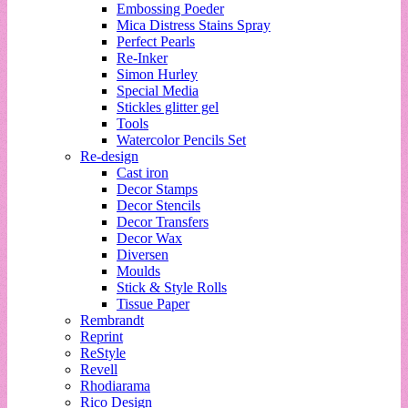
Embossing Poeder
Mica Distress Stains Spray
Perfect Pearls
Re-Inker
Simon Hurley
Special Media
Stickles glitter gel
Tools
Watercolor Pencils Set
Re-design
Cast iron
Decor Stamps
Decor Stencils
Decor Transfers
Decor Wax
Diversen
Moulds
Stick & Style Rolls
Tissue Paper
Rembrandt
Reprint
ReStyle
Revell
Rhodiarama
Rico Design