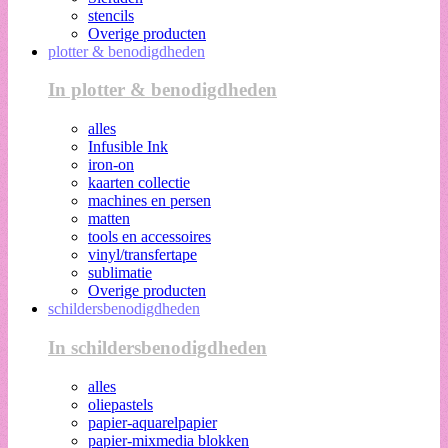
stencils
Overige producten
plotter & benodigdheden
In plotter & benodigdheden
alles
Infusible Ink
iron-on
kaarten collectie
machines en persen
matten
tools en accessoires
vinyl/transfertape
sublimatie
Overige producten
schildersbenodigdheden
In schildersbenodigdheden
alles
oliepastels
papier-aquarelpapier
papier-mixmedia blokken