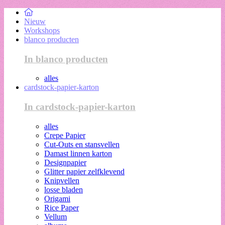
Nieuw
Workshops
blanco producten
In blanco producten
alles
cardstock-papier-karton
In cardstock-papier-karton
alles
Crepe Papier
Cut-Outs en stansvellen
Damast linnen karton
Designpapier
Glitter papier zelfklevend
Knipvellen
losse bladen
Origami
Rice Paper
Vellum