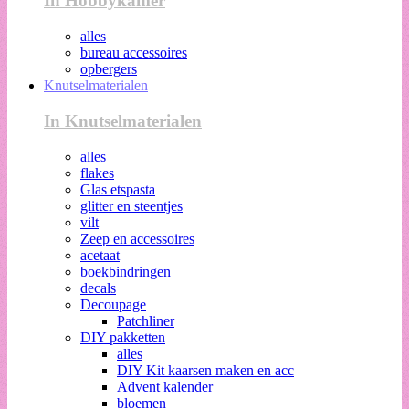
In Hobbykamer
alles
bureau accessoires
opbergers
Knutselmaterialen
In Knutselmaterialen
alles
flakes
Glas etspasta
glitter en steentjes
vilt
Zeep en accessoires
acetaat
boekbindringen
decals
Decoupage
Patchliner
DIY pakketten
alles
DIY Kit kaarsen maken en acc
Advent kalender
bloemen