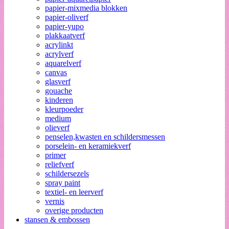
papier-mixmedia blokken
papier-oliverf
papier-yupo
plakkaatverf
acrylinkt
acrylverf
aquarelverf
canvas
glasverf
gouache
kinderen
kleurpoeder
medium
olieverf
penselen,kwasten en schildersmessen
porselein- en keramiekverf
primer
reliefverf
schildersezels
spray paint
textiel- en leerverf
vernis
overige producten
stansen & embossen