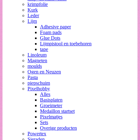
krimpfolie
Kurk
Leder
Lijm
Adhesive paper
Foam pads
Glue Dots
Lijmpistool en toebehoren
tape
Linoleum
Magneten
moulds
Ogen en Neuzen
Pasta
piepschuim
Pixelhobby
Alles
Basisplaten
Groeimeter
Medaillon startset
Pixelmatjes
Sets
Overige producten
Powertex
Sieraden