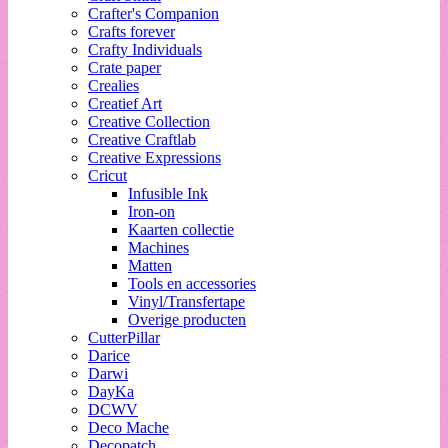
Crafter's Companion
Crafts forever
Crafty Individuals
Crate paper
Crealies
Creatief Art
Creative Collection
Creative Craftlab
Creative Expressions
Cricut
Infusible Ink
Iron-on
Kaarten collectie
Machines
Matten
Tools en accessories
Vinyl/Transfertape
Overige producten
CutterPillar
Darice
Darwi
DayKa
DCWV
Deco Mache
Decopatch