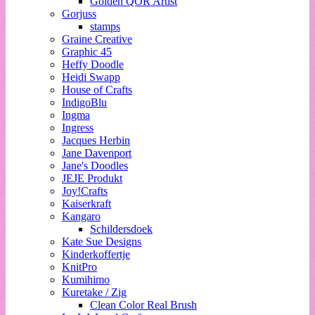
Golden QOR Artist
Gorjuss
stamps
Graine Creative
Graphic 45
Heffy Doodle
Heidi Swapp
House of Crafts
IndigoBlu
Ingma
Ingress
Jacques Herbin
Jane Davenport
Jane's Doodles
JEJE Produkt
Joy!Crafts
Kaiserkraft
Kangaro
Schildersdoek
Kate Sue Designs
Kinderkoffertje
KnitPro
Kumihimo
Kuretake / Zig
Clean Color Real Brush