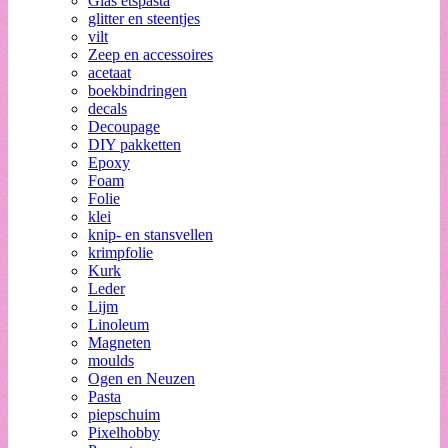
Glas etspasta
glitter en steentjes
vilt
Zeep en accessoires
acetaat
boekbindringen
decals
Decoupage
DIY pakketten
Epoxy
Foam
Folie
klei
knip- en stansvellen
krimpfolie
Kurk
Leder
Lijm
Linoleum
Magneten
moulds
Ogen en Neuzen
Pasta
piepschuim
Pixelhobby