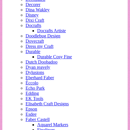
Decorer
Dina Wakley
Disney
Dixi Craft
Docrafts
Docrafts Artiste
Doodlebug Design
Dovecraft
Dress my Craft
Durable
Durable Cosy Fine
Dutch Doobadoo
Dyan reavely
Dylusions
Eberhard Faber
Èccolo
Echo Park
Edding
EK Tools
Elisabeth Craft Designs
Epson
Esdee
Faber Castell
Aquarel Markers
Fineliners