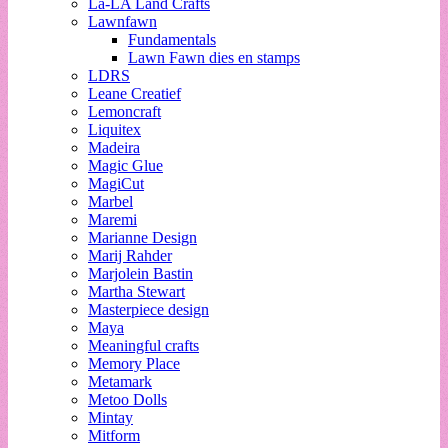
La-LA Land Crafts
Lawnfawn
Fundamentals
Lawn Fawn dies en stamps
LDRS
Leane Creatief
Lemoncraft
Liquitex
Madeira
Magic Glue
MagiCut
Marbel
Maremi
Marianne Design
Marij Rahder
Marjolein Bastin
Martha Stewart
Masterpiece design
Maya
Meaningful crafts
Memory Place
Metamark
Metoo Dolls
Mintay
Mitform