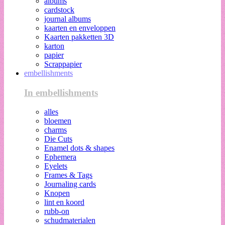
albums
cardstock
journal albums
kaarten en enveloppen
Kaarten pakketten 3D
karton
papier
Scrappapier
embellishments
In embellishments
alles
bloemen
charms
Die Cuts
Enamel dots & shapes
Ephemera
Eyelets
Frames & Tags
Journaling cards
Knopen
lint en koord
rubb-on
schudmaterialen