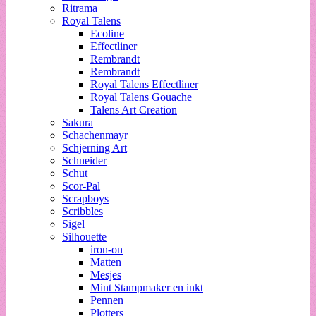
Ritrama
Royal Talens
Ecoline
Effectliner
Rembrandt
Rembrandt
Royal Talens Effectliner
Royal Talens Gouache
Talens Art Creation
Sakura
Schachenmayr
Schjerning Art
Schneider
Schut
Scor-Pal
Scrapboys
Scribbles
Sigel
Silhouette
iron-on
Matten
Mesjes
Mint Stampmaker en inkt
Pennen
Plotters