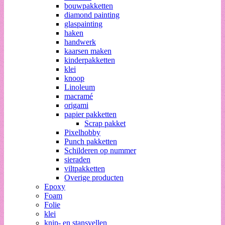
bouwpakketten
diamond painting
glaspainting
haken
handwerk
kaarsen maken
kinderpakketten
klei
knoop
Linoleum
macramé
origami
papier pakketten
Scrap pakket
Pixelhobby
Punch pakketten
Schilderen op nummer
sieraden
viltpakketten
Overige producten
Epoxy
Foam
Folie
klei
knip- en stansvellen