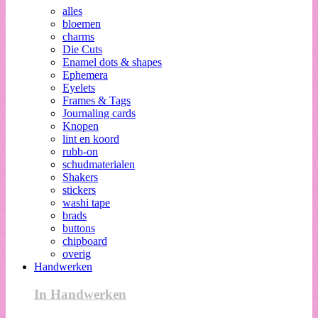
alles
bloemen
charms
Die Cuts
Enamel dots & shapes
Ephemera
Eyelets
Frames & Tags
Journaling cards
Knopen
lint en koord
rubb-on
schudmaterialen
Shakers
stickers
washi tape
brads
buttons
chipboard
overig
Handwerken
In Handwerken