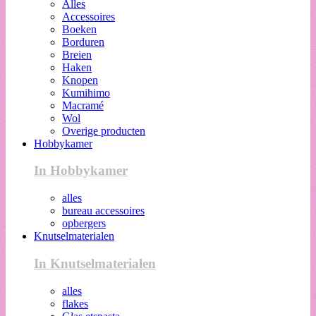
Alles
Accessoires
Boeken
Borduren
Breien
Haken
Knopen
Kumihimo
Macramé
Wol
Overige producten
Hobbykamer
In Hobbykamer
alles
bureau accessoires
opbergers
Knutselmaterialen
In Knutselmaterialen
alles
flakes