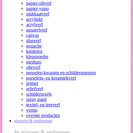
papier-oliverf
papier-yupo
plakkaatverf
acrylinkt
acrylverf
aquarelverf
canvas
glasverf
gouache
kinderen
kleurpoeder
medium
olieverf
penselen,kwasten en schildersmessen
porselein- en keramiekverf
primer
reliefverf
schildersezels
spray paint
textiel- en leerverf
vernis
overige producten
stansen & embossen
In stansen & embossen