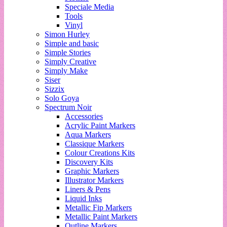
Speciale Media
Tools
Vinyl
Simon Hurley
Simple and basic
Simple Stories
Simply Creative
Simply Make
Siser
Sizzix
Solo Goya
Spectrum Noir
Accessories
Acrylic Paint Markers
Aqua Markers
Classique Markers
Colour Creations Kits
Discovery Kits
Graphic Markers
Illustrator Markers
Liners & Pens
Liquid Inks
Metallic Fip Markers
Metallic Paint Markers
Outline Markers