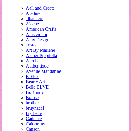
Aall and Create
Aladine
albachem
Aleene
American Crafts
Amsterdam
Amy Design
aristo
Art By Marlene
Atelier Pippilotta
Aurelie
Authentique
Avenue Mandarine
B-Flex
Bearly Art
Bella BLVD
BoBunny
Brause
brother
bruynzeel
By Lene
Cadence
Calortrans
Canson