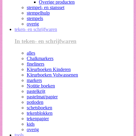
Overige producten
stempel- en stansset
stempelhulp
stempels
overig
teken- en schrijfwaren
In teken- en schrijfwaren
alles
Chalkmarkers
fineliners
Kleurboeken Kinderen
Kleurboeken Volwassenen
markers
Notitie boeken
pastelkrijt
pastelmat/papier
potloden
schetsboeken
tekenblokken
tekenpapier
kids
overig
tools