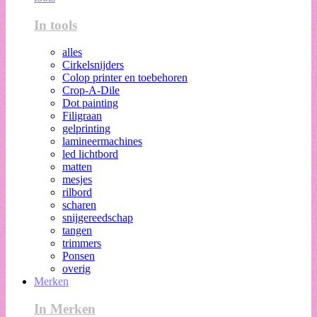
In tools
alles
Cirkelsnijders
Colop printer en toebehoren
Crop-A-Dile
Dot painting
Filigraan
gelprinting
lamineermachines
led lichtbord
matten
mesjes
rilbord
scharen
snijgereedschap
tangen
trimmers
Ponsen
overig
Merken
In Merken