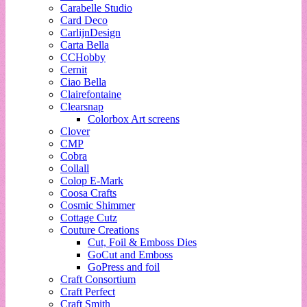
Carabelle Studio
Card Deco
CarlijnDesign
Carta Bella
CCHobby
Cernit
Ciao Bella
Clairefontaine
Clearsnap
Colorbox Art screens
Clover
CMP
Cobra
Collall
Colop E-Mark
Coosa Crafts
Cosmic Shimmer
Cottage Cutz
Couture Creations
Cut, Foil & Emboss Dies
GoCut and Emboss
GoPress and foil
Craft Consortium
Craft Perfect
Craft Smith