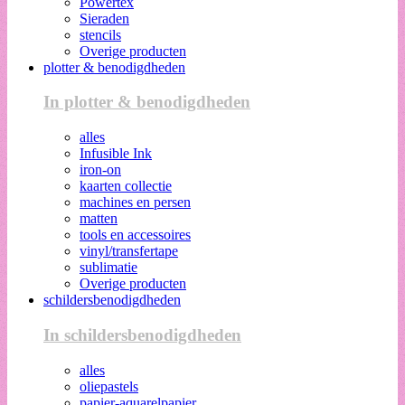
Powertex
Sieraden
stencils
Overige producten
plotter & benodigdheden
In plotter & benodigdheden
alles
Infusible Ink
iron-on
kaarten collectie
machines en persen
matten
tools en accessoires
vinyl/transfertape
sublimatie
Overige producten
schildersbenodigdheden
In schildersbenodigdheden
alles
oliepastels
papier-aquarelpapier