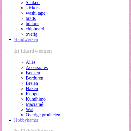
Shakers
stickers
washi tape
brads
buttons
chipboard
overig
Handwerken
In Handwerken
Alles
Accessoires
Boeken
Borduren
Breien
Haken
Knopen
Kumihimo
Macramé
Wol
Overige producten
Hobbykamer