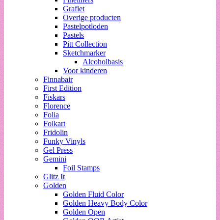
Grafiet
Overige producten
Pastelpotloden
Pastels
Pitt Collection
Sketchmarker
Alcoholbasis
Voor kinderen
Finnabair
First Edition
Fiskars
Florence
Folia
Folkart
Fridolin
Funky Vinyls
Gel Press
Gemini
Foil Stamps
Glitz It
Golden
Golden Fluid Color
Golden Heavy Body Color
Golden Open