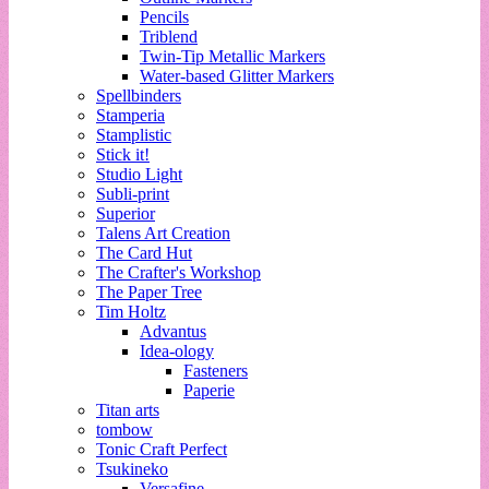
Pencils
Triblend
Twin-Tip Metallic Markers
Water-based Glitter Markers
Spellbinders
Stamperia
Stamplistic
Stick it!
Studio Light
Subli-print
Superior
Talens Art Creation
The Card Hut
The Crafter's Workshop
The Paper Tree
Tim Holtz
Advantus
Idea-ology
Fasteners
Paperie
Titan arts
tombow
Tonic Craft Perfect
Tsukineko
Versafine