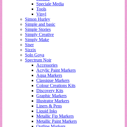
Speciale Media
Tools
Vinyl
Simon Hurley
Simple and basic
Simple Stories
Simply Creative
Simply Make
Siser
Sizzix
Solo Goya
Spectrum Noir
Accessories
Acrylic Paint Markers
Aqua Markers
Classique Markers
Colour Creations Kits
Discovery Kits
Graphic Markers
Illustrator Markers
Liners & Pens
Liquid Inks
Metallic Fip Markers
Metallic Paint Markers
Outline Markers