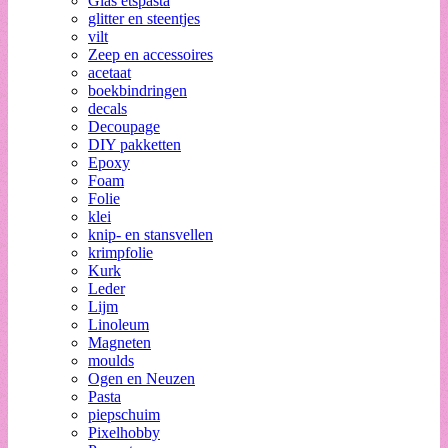
Glas etspasta
glitter en steentjes
vilt
Zeep en accessoires
acetaat
boekbindringen
decals
Decoupage
DIY pakketten
Epoxy
Foam
Folie
klei
knip- en stansvellen
krimpfolie
Kurk
Leder
Lijm
Linoleum
Magneten
moulds
Ogen en Neuzen
Pasta
piepschuim
Pixelhobby