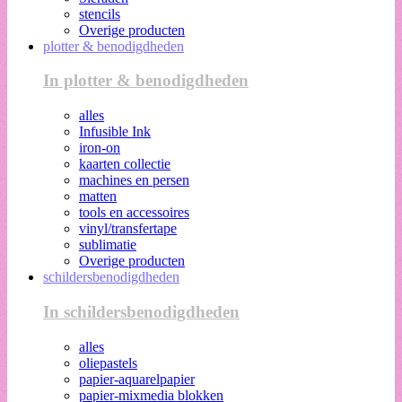
stencils
Overige producten
plotter & benodigdheden
In plotter & benodigdheden
alles
Infusible Ink
iron-on
kaarten collectie
machines en persen
matten
tools en accessoires
vinyl/transfertape
sublimatie
Overige producten
schildersbenodigdheden
In schildersbenodigdheden
alles
oliepastels
papier-aquarelpapier
papier-mixmedia blokken