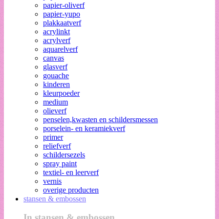
papier-oliverf
papier-yupo
plakkaatverf
acrylinkt
acrylverf
aquarelverf
canvas
glasverf
gouache
kinderen
kleurpoeder
medium
olieverf
penselen,kwasten en schildersmessen
porselein- en keramiekverf
primer
reliefverf
schildersezels
spray paint
textiel- en leerverf
vernis
overige producten
stansen & embossen
In stansen & embossen