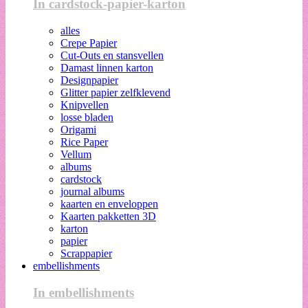
In cardstock-papier-karton
alles
Crepe Papier
Cut-Outs en stansvellen
Damast linnen karton
Designpapier
Glitter papier zelfklevend
Knipvellen
losse bladen
Origami
Rice Paper
Vellum
albums
cardstock
journal albums
kaarten en enveloppen
Kaarten pakketten 3D
karton
papier
Scrappapier
embellishments
In embellishments