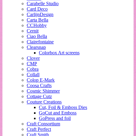
Carabelle Studio
Card Deco
CarlijnDesign
Carta Bella
CCHobby
Cernit
Ciao Bella
Clairefontaine
Clearsnap
Colorbox Art screens
Clover
CMP
Cobra
Collall
Colop E-Mark
Coosa Crafts
Cosmic Shimmer
Cottage Cutz
Couture Creations
Cut, Foil & Emboss Dies
GoCut and Emboss
GoPress and foil
Craft Consortium
Craft Perfect
Craft Smith