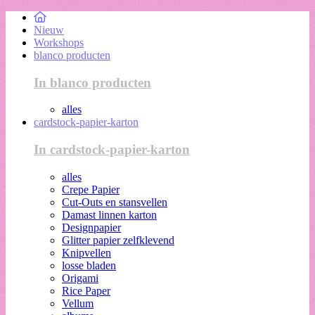
Nieuw
Workshops
blanco producten
In blanco producten
alles
cardstock-papier-karton
In cardstock-papier-karton
alles
Crepe Papier
Cut-Outs en stansvellen
Damast linnen karton
Designpapier
Glitter papier zelfklevend
Knipvellen
losse bladen
Origami
Rice Paper
Vellum