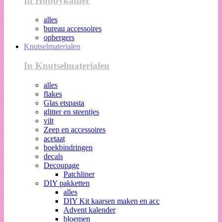
In Hobbykamer
alles
bureau accessoires
opbergers
Knutselmaterialen
In Knutselmaterialen
alles
flakes
Glas etspasta
glitter en steentjes
vilt
Zeep en accessoires
acetaat
boekbindringen
decals
Decoupage
Patchliner
DIY pakketten
alles
DIY Kit kaarsen maken en acc
Advent kalender
bloemen