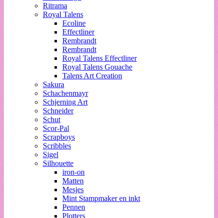
Ritrama
Royal Talens
Ecoline
Effectliner
Rembrandt
Rembrandt
Royal Talens Effectliner
Royal Talens Gouache
Talens Art Creation
Sakura
Schachenmayr
Schjerning Art
Schneider
Schut
Scor-Pal
Scrapboys
Scribbles
Sigel
Silhouette
iron-on
Matten
Mesjes
Mint Stampmaker en inkt
Pennen
Plotters