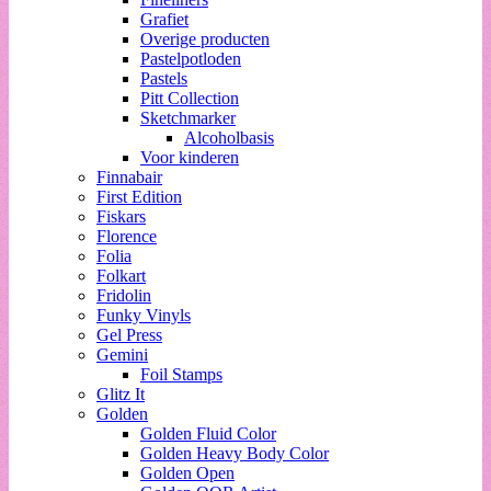
Grafiet
Overige producten
Pastelpotloden
Pastels
Pitt Collection
Sketchmarker
Alcoholbasis
Voor kinderen
Finnabair
First Edition
Fiskars
Florence
Folia
Folkart
Fridolin
Funky Vinyls
Gel Press
Gemini
Foil Stamps
Glitz It
Golden
Golden Fluid Color
Golden Heavy Body Color
Golden Open