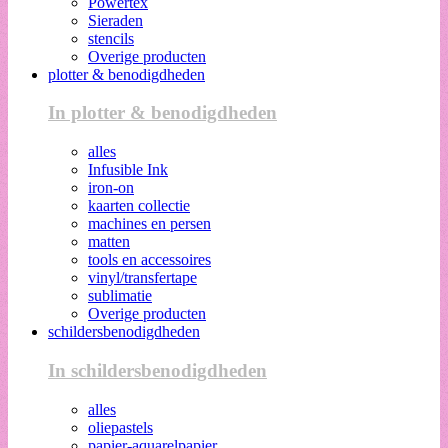
Powertex
Sieraden
stencils
Overige producten
plotter & benodigdheden
In plotter & benodigdheden
alles
Infusible Ink
iron-on
kaarten collectie
machines en persen
matten
tools en accessoires
vinyl/transfertape
sublimatie
Overige producten
schildersbenodigdheden
In schildersbenodigdheden
alles
oliepastels
papier-aquarelpapier