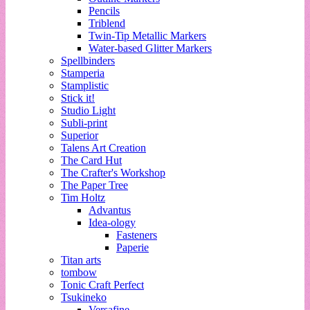
Pencils
Triblend
Twin-Tip Metallic Markers
Water-based Glitter Markers
Spellbinders
Stamperia
Stamplistic
Stick it!
Studio Light
Subli-print
Superior
Talens Art Creation
The Card Hut
The Crafter's Workshop
The Paper Tree
Tim Holtz
Advantus
Idea-ology
Fasteners
Paperie
Titan arts
tombow
Tonic Craft Perfect
Tsukineko
Versafine