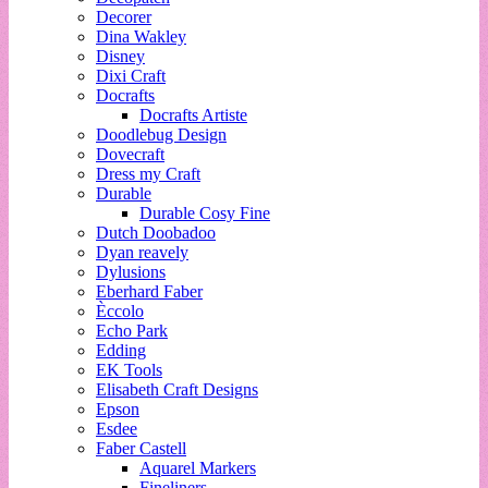
Decorer
Dina Wakley
Disney
Dixi Craft
Docrafts
Docrafts Artiste
Doodlebug Design
Dovecraft
Dress my Craft
Durable
Durable Cosy Fine
Dutch Doobadoo
Dyan reavely
Dylusions
Eberhard Faber
Èccolo
Echo Park
Edding
EK Tools
Elisabeth Craft Designs
Epson
Esdee
Faber Castell
Aquarel Markers
Fineliners