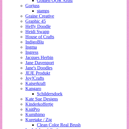
Golden QOR Artist
Gorjuss
stamps
Graine Creative
Graphic 45
Heffy Doodle
Heidi Swapp
House of Crafts
IndigoBlu
Ingma
Ingress
Jacques Herbin
Jane Davenport
Jane's Doodles
JEJE Produkt
Joy!Crafts
Kaiserkraft
Kangaro
Schildersdoek
Kate Sue Designs
Kinderkoffertje
KnitPro
Kumihimo
Kuretake / Zig
Clean Color Real Brush