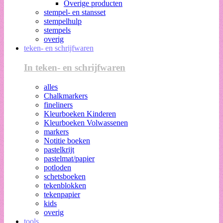
Overige producten
stempel- en stansset
stempelhulp
stempels
overig
teken- en schrijfwaren
In teken- en schrijfwaren
alles
Chalkmarkers
fineliners
Kleurboeken Kinderen
Kleurboeken Volwassenen
markers
Notitie boeken
pastelkrijt
pastelmat/papier
potloden
schetsboeken
tekenblokken
tekenpapier
kids
overig
tools