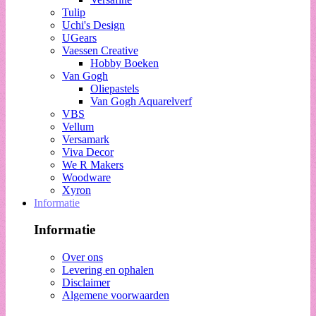
Tulip
Uchi's Design
UGears
Vaessen Creative
Hobby Boeken
Van Gogh
Oliepastels
Van Gogh Aquarelverf
VBS
Vellum
Versamark
Viva Decor
We R Makers
Woodware
Xyron
Informatie
Informatie
Over ons
Levering en ophalen
Disclaimer
Algemene voorwaarden