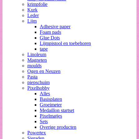
krimpfolie
Kurk
Leder
Lijm
Adhesive paper
Foam pads
Glue Dots
Lijmpistool en toebehoren
tape
Linoleum
Magneten
moulds
Ogen en Neuzen
Pasta
piepschuim
Pixelhobby
Alles
Basisplaten
Groeimeter
Medaillon startset
Pixelmatjes
Sets
Overige producten
Powertex
Sieraden