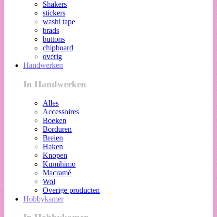
Shakers
stickers
washi tape
brads
buttons
chipboard
overig
Handwerken
In Handwerken
Alles
Accessoires
Boeken
Borduren
Breien
Haken
Knopen
Kumihimo
Macramé
Wol
Overige producten
Hobbykamer