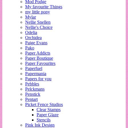
Mod Podge
My favourite Things
my little pony
Mylar
Nellie Snellen
Nellie's Choice
Odelia
Orchidea
Paige Evans
Pako
Paper Addicts
Paper Boutique
Paper Favourites
Paperfuel
Papermania
Papers for you
Pebbles
Pelckmans
Penstick
Pentart
Picket Fence Studios
Clear Stamps
Paper Glaze
Stencils
Pink Ink Design