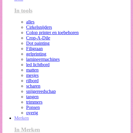
In tools
alles
Cirkelsnijders
Colop printer en toebehoren
Crop-A-Dile
Dot painting
Filigraan
gelprinting
lamineermachines
led lichtbord
matten
mesjes
rilbord
scharen
snijgereedschap
tangen
trimmers
Ponsen
overig
Merken
In Merken