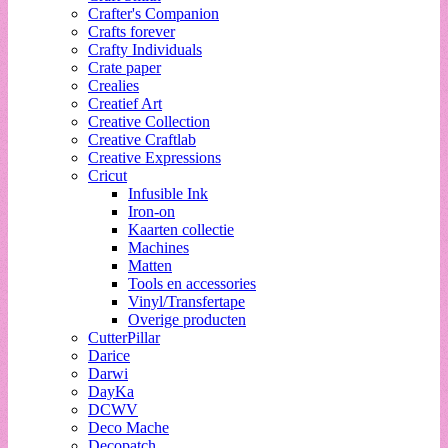
Crafter's Companion
Crafts forever
Crafty Individuals
Crate paper
Crealies
Creatief Art
Creative Collection
Creative Craftlab
Creative Expressions
Cricut
Infusible Ink
Iron-on
Kaarten collectie
Machines
Matten
Tools en accessories
Vinyl/Transfertape
Overige producten
CutterPillar
Darice
Darwi
DayKa
DCWV
Deco Mache
Decopatch