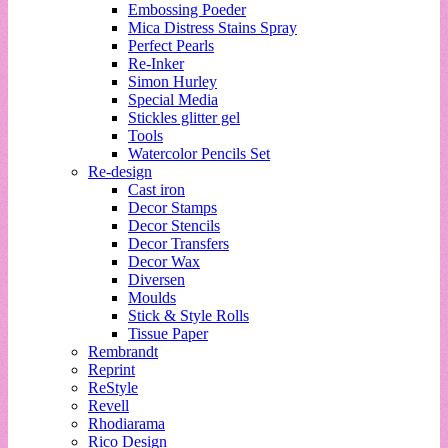
Embossing Poeder
Mica Distress Stains Spray
Perfect Pearls
Re-Inker
Simon Hurley
Special Media
Stickles glitter gel
Tools
Watercolor Pencils Set
Re-design
Cast iron
Decor Stamps
Decor Stencils
Decor Transfers
Decor Wax
Diversen
Moulds
Stick & Style Rolls
Tissue Paper
Rembrandt
Reprint
ReStyle
Revell
Rhodiarama
Rico Design