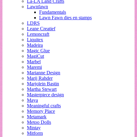
La-LA Land Crafts
Lawnfawn
Fundamentals
Lawn Fawn dies en stamps
LDRS
Leane Creatief
Lemoncraft
Liquitex
Madeira
Magic Glue
MagiCut
Marbel
Maremi
Marianne Design
Marij Rahder
Marjolein Bastin
Martha Stewart
Masterpiece design
Maya
Meaningful crafts
Memory Place
Metamark
Metoo Dolls
Mintay
Mitform