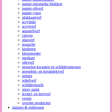
papier-mixmedia blokken
papier-oliverf
papier-yupo
plakkaatverf
acrylinkt
acrylverf
aquarelverf
canvas
glasverf
gouache
kinderen
kleurpoeder
medium
olieverf
penselen,kwasten en schildersmessen
porselein- en keramiekverf
primer
reliefverf
schildersezels
spray paint
textiel- en leerverf
vernis
overige producten
stansen & embossen