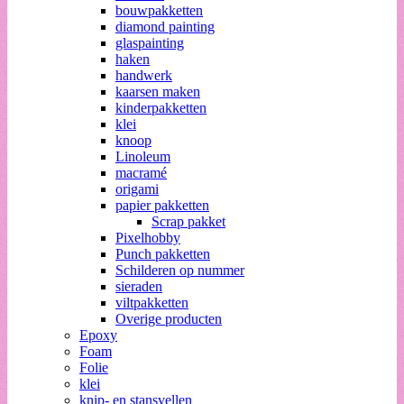
bouwpakketten
diamond painting
glaspainting
haken
handwerk
kaarsen maken
kinderpakketten
klei
knoop
Linoleum
macramé
origami
papier pakketten
Scrap pakket
Pixelhobby
Punch pakketten
Schilderen op nummer
sieraden
viltpakketten
Overige producten
Epoxy
Foam
Folie
klei
knip- en stansvellen