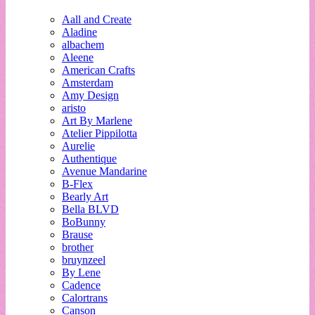
Aall and Create
Aladine
albachem
Aleene
American Crafts
Amsterdam
Amy Design
aristo
Art By Marlene
Atelier Pippilotta
Aurelie
Authentique
Avenue Mandarine
B-Flex
Bearly Art
Bella BLVD
BoBunny
Brause
brother
bruynzeel
By Lene
Cadence
Calortrans
Canson