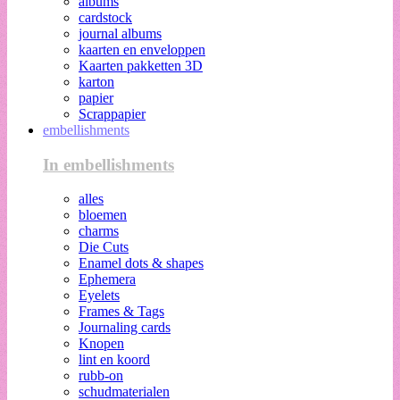
albums
cardstock
journal albums
kaarten en enveloppen
Kaarten pakketten 3D
karton
papier
Scrappapier
embellishments
In embellishments
alles
bloemen
charms
Die Cuts
Enamel dots & shapes
Ephemera
Eyelets
Frames & Tags
Journaling cards
Knopen
lint en koord
rubb-on
schudmaterialen