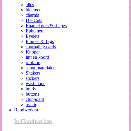
alles
bloemen
charms
Die Cuts
Enamel dots & shapes
Ephemera
Eyelets
Frames & Tags
Journaling cards
Knopen
lint en koord
rubb-on
schudmaterialen
Shakers
stickers
washi tape
brads
buttons
chipboard
overig
Handwerken
In Handwerken