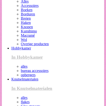
Alles
Accessoires
Boeken
Borduren
Breien
Haken
Knopen
Kumihimo
Macramé
Wol
Overige producten
Hobbykamer
In Hobbykamer
alles
bureau accessoires
opbergers
Knutselmaterialen
In Knutselmaterialen
alles
flakes