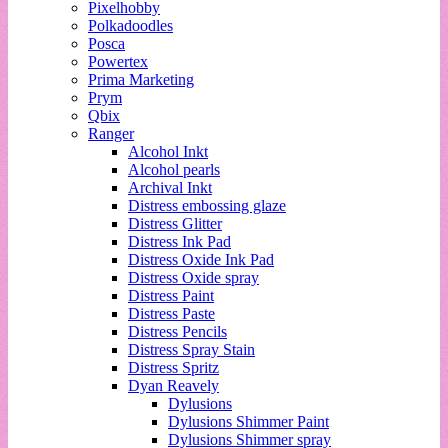
Pixelhobby
Polkadoodles
Posca
Powertex
Prima Marketing
Prym
Qbix
Ranger
Alcohol Inkt
Alcohol pearls
Archival Inkt
Distress embossing glaze
Distress Glitter
Distress Ink Pad
Distress Oxide Ink Pad
Distress Oxide spray
Distress Paint
Distress Paste
Distress Pencils
Distress Spray Stain
Distress Spritz
Dyan Reavely
Dylusions
Dylusions Shimmer Paint
Dylusions Shimmer spray