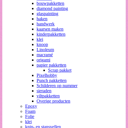
bouwpakketten
diamond painting
glaspainting
haken
handwerk
kaarsen maken
kinderpakketten
klei
knoop
Linoleum
macramé
origami
papier pakketten
Scrap pakket
Pixelhobby
Punch pakketten
Schilderen op nummer
sieraden
viltpakketten
Overige producten
Epoxy
Foam
Folie
klei
knip- en stansvellen