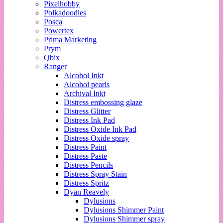
Pixelhobby
Polkadoodles
Posca
Powertex
Prima Marketing
Prym
Qbix
Ranger
Alcohol Inkt
Alcohol pearls
Archival Inkt
Distress embossing glaze
Distress Glitter
Distress Ink Pad
Distress Oxide Ink Pad
Distress Oxide spray
Distress Paint
Distress Paste
Distress Pencils
Distress Spray Stain
Distress Spritz
Dyan Reavely
Dylusions
Dylusions Shimmer Paint
Dylusions Shimmer spray