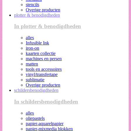
stencils
Overige producten
plotter & benodigdheden
In plotter & benodigdheden
alles
Infusible Ink
iron-on
kaarten collectie
machines en persen
matten
tools en accessoires
vinyl/transfertape
sublimatie
Overige producten
schildersbenodigdheden
In schildersbenodigdheden
alles
oliepastels
papier-aquarelpapier
papier-mixmedia blokken