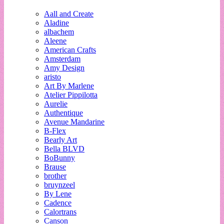
Aall and Create
Aladine
albachem
Aleene
American Crafts
Amsterdam
Amy Design
aristo
Art By Marlene
Atelier Pippilotta
Aurelie
Authentique
Avenue Mandarine
B-Flex
Bearly Art
Bella BLVD
BoBunny
Brause
brother
bruynzeel
By Lene
Cadence
Calortrans
Canson