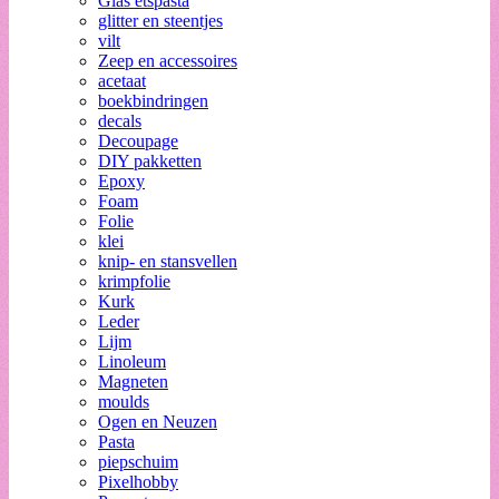
Glas etspasta
glitter en steentjes
vilt
Zeep en accessoires
acetaat
boekbindringen
decals
Decoupage
DIY pakketten
Epoxy
Foam
Folie
klei
knip- en stansvellen
krimpfolie
Kurk
Leder
Lijm
Linoleum
Magneten
moulds
Ogen en Neuzen
Pasta
piepschuim
Pixelhobby