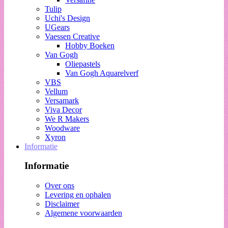
Tulip
Uchi's Design
UGears
Vaessen Creative
Hobby Boeken
Van Gogh
Oliepastels
Van Gogh Aquarelverf
VBS
Vellum
Versamark
Viva Decor
We R Makers
Woodware
Xyron
Informatie
Informatie
Over ons
Levering en ophalen
Disclaimer
Algemene voorwaarden