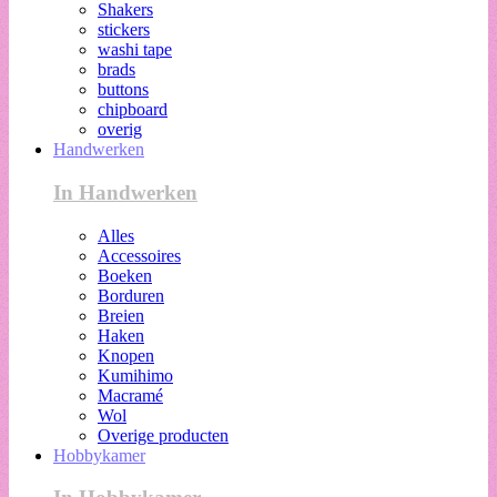
Shakers
stickers
washi tape
brads
buttons
chipboard
overig
Handwerken
In Handwerken
Alles
Accessoires
Boeken
Borduren
Breien
Haken
Knopen
Kumihimo
Macramé
Wol
Overige producten
Hobbykamer