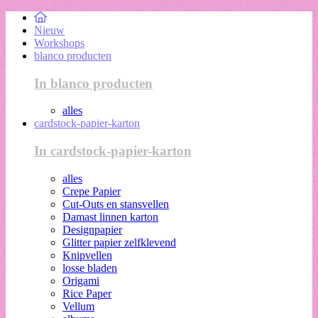
Nieuw
Workshops
blanco producten
In blanco producten
alles
cardstock-papier-karton
In cardstock-papier-karton
alles
Crepe Papier
Cut-Outs en stansvellen
Damast linnen karton
Designpapier
Glitter papier zelfklevend
Knipvellen
losse bladen
Origami
Rice Paper
Vellum