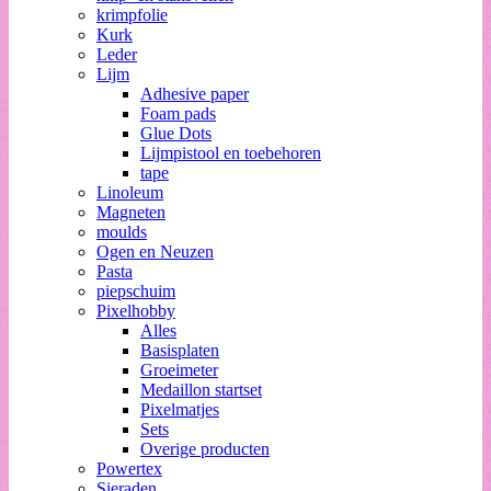
krimpfolie
Kurk
Leder
Lijm
Adhesive paper
Foam pads
Glue Dots
Lijmpistool en toebehoren
tape
Linoleum
Magneten
moulds
Ogen en Neuzen
Pasta
piepschuim
Pixelhobby
Alles
Basisplaten
Groeimeter
Medaillon startset
Pixelmatjes
Sets
Overige producten
Powertex
Sieraden