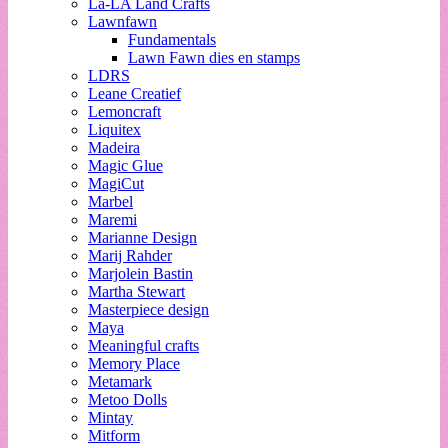
La-LA Land Crafts
Lawnfawn
Fundamentals
Lawn Fawn dies en stamps
LDRS
Leane Creatief
Lemoncraft
Liquitex
Madeira
Magic Glue
MagiCut
Marbel
Maremi
Marianne Design
Marij Rahder
Marjolein Bastin
Martha Stewart
Masterpiece design
Maya
Meaningful crafts
Memory Place
Metamark
Metoo Dolls
Mintay
Mitform