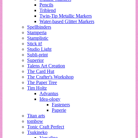
Pencils
Triblend
Twin-Tip Metallic Markers
Water-based Glitter Markers
Spellbinders
Stamperia
Stamplistic
Stick it!
Studio Light
Subli-print
Superior
Talens Art Creation
The Card Hut
The Crafter's Workshop
The Paper Tree
Tim Holtz
Advantus
Idea-ology
Fasteners
Paperie
Titan arts
tombow
Tonic Craft Perfect
Tsukineko
Versafine