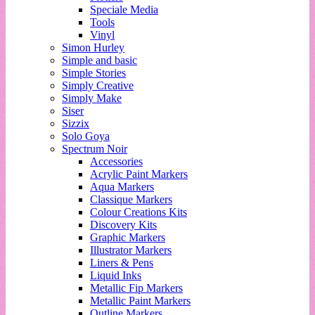
Speciale Media
Tools
Vinyl
Simon Hurley
Simple and basic
Simple Stories
Simply Creative
Simply Make
Siser
Sizzix
Solo Goya
Spectrum Noir
Accessories
Acrylic Paint Markers
Aqua Markers
Classique Markers
Colour Creations Kits
Discovery Kits
Graphic Markers
Illustrator Markers
Liners & Pens
Liquid Inks
Metallic Fip Markers
Metallic Paint Markers
Outline Markers