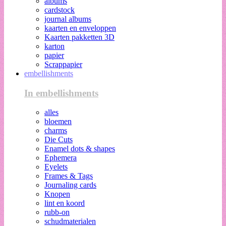
albums
cardstock
journal albums
kaarten en enveloppen
Kaarten pakketten 3D
karton
papier
Scrappapier
embellishments
In embellishments
alles
bloemen
charms
Die Cuts
Enamel dots & shapes
Ephemera
Eyelets
Frames & Tags
Journaling cards
Knopen
lint en koord
rubb-on
schudmaterialen