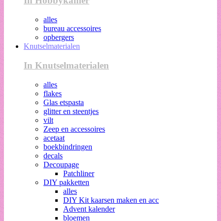
In Hobbykamer
alles
bureau accessoires
opbergers
Knutselmaterialen
In Knutselmaterialen
alles
flakes
Glas etspasta
glitter en steentjes
vilt
Zeep en accessoires
acetaat
boekbindringen
decals
Decoupage
Patchliner
DIY pakketten
alles
DIY Kit kaarsen maken en acc
Advent kalender
bloemen