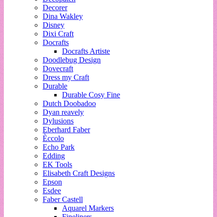
Decorer
Dina Wakley
Disney
Dixi Craft
Docrafts
Docrafts Artiste
Doodlebug Design
Dovecraft
Dress my Craft
Durable
Durable Cosy Fine
Dutch Doobadoo
Dyan reavely
Dylusions
Eberhard Faber
Èccolo
Echo Park
Edding
EK Tools
Elisabeth Craft Designs
Epson
Esdee
Faber Castell
Aquarel Markers
Fineliners