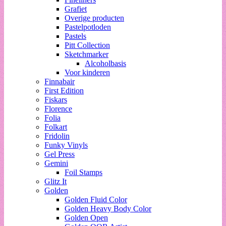
Grafiet
Overige producten
Pastelpotloden
Pastels
Pitt Collection
Sketchmarker
Alcoholbasis
Voor kinderen
Finnabair
First Edition
Fiskars
Florence
Folia
Folkart
Fridolin
Funky Vinyls
Gel Press
Gemini
Foil Stamps
Glitz It
Golden
Golden Fluid Color
Golden Heavy Body Color
Golden Open