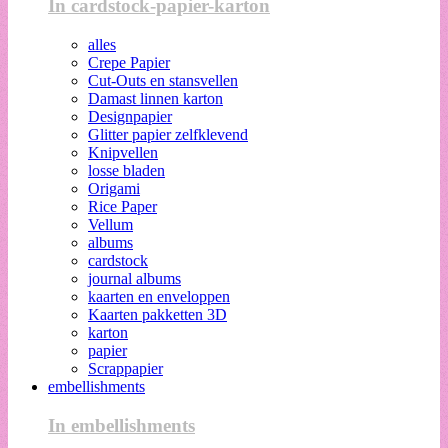
In cardstock-papier-karton
alles
Crepe Papier
Cut-Outs en stansvellen
Damast linnen karton
Designpapier
Glitter papier zelfklevend
Knipvellen
losse bladen
Origami
Rice Paper
Vellum
albums
cardstock
journal albums
kaarten en enveloppen
Kaarten pakketten 3D
karton
papier
Scrappapier
embellishments
In embellishments