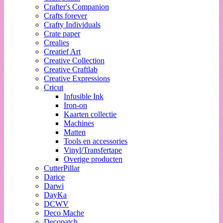
Crafter's Companion
Crafts forever
Crafty Individuals
Crate paper
Crealies
Creatief Art
Creative Collection
Creative Craftlab
Creative Expressions
Cricut
Infusible Ink
Iron-on
Kaarten collectie
Machines
Matten
Tools en accessories
Vinyl/Transfertape
Overige producten
CutterPillar
Darice
Darwi
DayKa
DCWV
Deco Mache
Decopatch