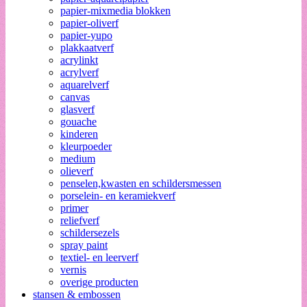
papier-mixmedia blokken
papier-oliverf
papier-yupo
plakkaatverf
acrylinkt
acrylverf
aquarelverf
canvas
glasverf
gouache
kinderen
kleurpoeder
medium
olieverf
penselen,kwasten en schildersmessen
porselein- en keramiekverf
primer
reliefverf
schildersezels
spray paint
textiel- en leerverf
vernis
overige producten
stansen & embossen