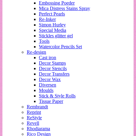
Embossing Poeder
Mica Distress Stains Spray
Perfect Pearls
Re-Inker
Simon Hurley
Special Media
Stickles glitter gel
Tools
Watercolor Pencils Set
Re-design
Cast iron
Decor Stamps
Decor Stencils
Decor Transfers
Decor Wax
Diversen
Moulds
Stick & Style Rolls
Tissue Paper
Rembrandt
Reprint
ReStyle
Revell
Rhodiarama
Rico Design