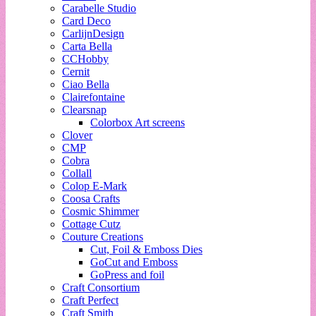
Carabelle Studio
Card Deco
CarlijnDesign
Carta Bella
CCHobby
Cernit
Ciao Bella
Clairefontaine
Clearsnap
Colorbox Art screens
Clover
CMP
Cobra
Collall
Colop E-Mark
Coosa Crafts
Cosmic Shimmer
Cottage Cutz
Couture Creations
Cut, Foil & Emboss Dies
GoCut and Emboss
GoPress and foil
Craft Consortium
Craft Perfect
Craft Smith