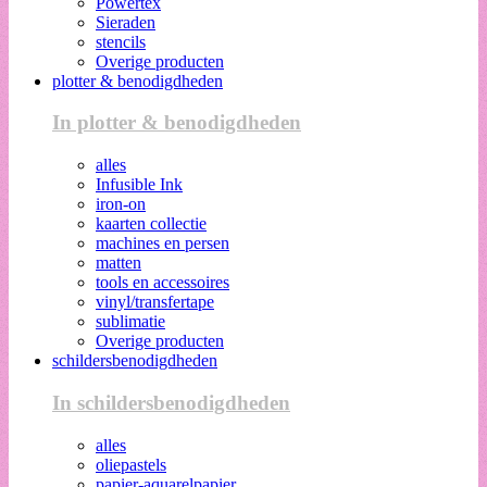
Powertex
Sieraden
stencils
Overige producten
plotter & benodigdheden
In plotter & benodigdheden
alles
Infusible Ink
iron-on
kaarten collectie
machines en persen
matten
tools en accessoires
vinyl/transfertape
sublimatie
Overige producten
schildersbenodigdheden
In schildersbenodigdheden
alles
oliepastels
papier-aquarelpapier