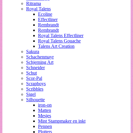
Ritrama
Royal Talens
Ecoline
Effectliner
Rembrandt
Rembrandt
Royal Talens Effectliner
Royal Talens Gouache
Talens Art Creation
Sakura
Schachenmayr
Schjerning Art
Schneider
Schut
Scor-Pal
Scrapboys
Scribbles
Sigel
Silhouette
iron-on
Matten
Mesjes
Mint Stampmaker en inkt
Pennen
Plotters