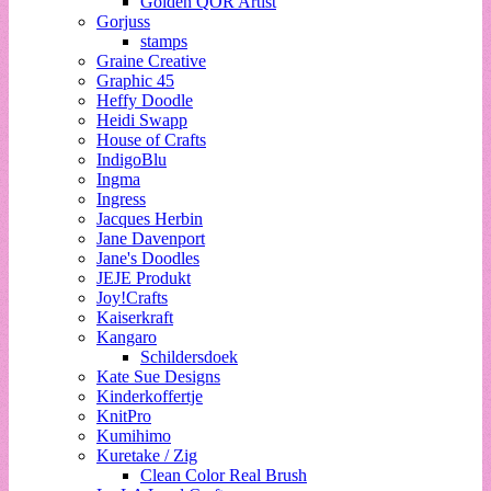
Golden QOR Artist
Gorjuss
stamps
Graine Creative
Graphic 45
Heffy Doodle
Heidi Swapp
House of Crafts
IndigoBlu
Ingma
Ingress
Jacques Herbin
Jane Davenport
Jane's Doodles
JEJE Produkt
Joy!Crafts
Kaiserkraft
Kangaro
Schildersdoek
Kate Sue Designs
Kinderkoffertje
KnitPro
Kumihimo
Kuretake / Zig
Clean Color Real Brush