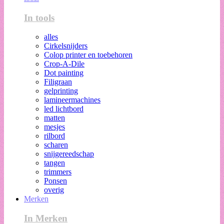
In tools
alles
Cirkelsnijders
Colop printer en toebehoren
Crop-A-Dile
Dot painting
Filigraan
gelprinting
lamineermachines
led lichtbord
matten
mesjes
rilbord
scharen
snijgereedschap
tangen
trimmers
Ponsen
overig
Merken
In Merken