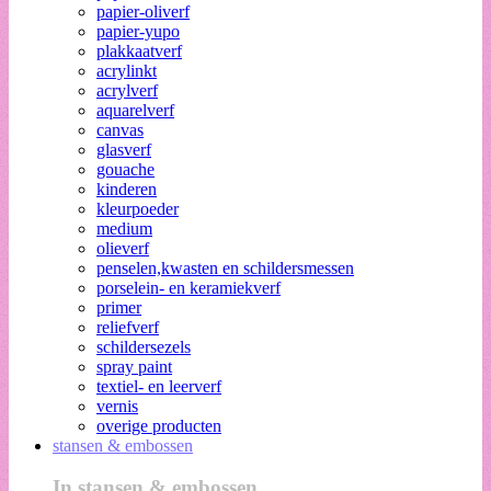
papier-oliverf
papier-yupo
plakkaatverf
acrylinkt
acrylverf
aquarelverf
canvas
glasverf
gouache
kinderen
kleurpoeder
medium
olieverf
penselen,kwasten en schildersmessen
porselein- en keramiekverf
primer
reliefverf
schildersezels
spray paint
textiel- en leerverf
vernis
overige producten
stansen & embossen
In stansen & embossen