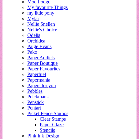
Mod Podge
My favourite Things
my little pony
Mylar
Nellie Snellen
Nellie's Choice
Odelia
Orchidea
Paige Evans
Pako
Paper Addicts
Paper Boutique
Paper Favourites
Paperfuel
Papermania
Papers for you
Pebbles
Pelckmans
Penstick
Pentart
Picket Fence Studios
Clear Stamps
Paper Glaze
Stencils
Pink Ink Design