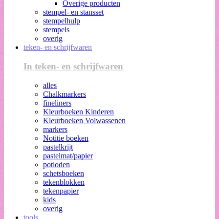
Overige producten
stempel- en stansset
stempelhulp
stempels
overig
teken- en schrijfwaren
In teken- en schrijfwaren
alles
Chalkmarkers
fineliners
Kleurboeken Kinderen
Kleurboeken Volwassenen
markers
Notitie boeken
pastelkrijt
pastelmat/papier
potloden
schetsboeken
tekenblokken
tekenpapier
kids
overig
tools