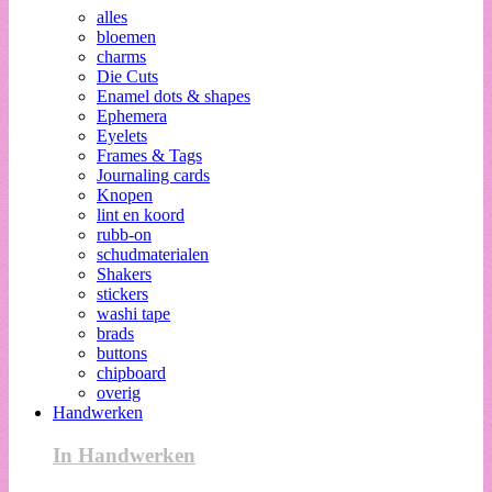
alles
bloemen
charms
Die Cuts
Enamel dots & shapes
Ephemera
Eyelets
Frames & Tags
Journaling cards
Knopen
lint en koord
rubb-on
schudmaterialen
Shakers
stickers
washi tape
brads
buttons
chipboard
overig
Handwerken
In Handwerken