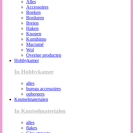
Alles
Accessoires
Boeken
Borduren
Breien
Haken
Knopen
Kumihimo
Macramé
Wol
Overige producten
Hobbykamer
In Hobbykamer
alles
bureau accessoires
opbergers
Knutselmaterialen
In Knutselmaterialen
alles
flakes