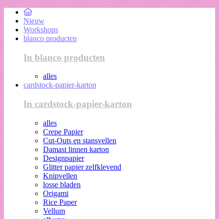
Nieuw
Workshops
blanco producten
In blanco producten
alles
cardstock-papier-karton
In cardstock-papier-karton
alles
Crepe Papier
Cut-Outs en stansvellen
Damast linnen karton
Designpapier
Glitter papier zelfklevend
Knipvellen
losse bladen
Origami
Rice Paper
Vellum