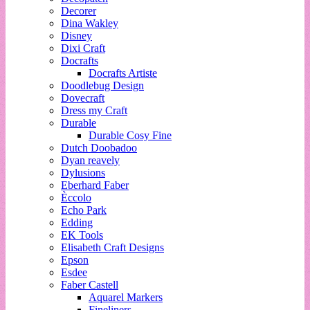
Decorer
Dina Wakley
Disney
Dixi Craft
Docrafts
Docrafts Artiste
Doodlebug Design
Dovecraft
Dress my Craft
Durable
Durable Cosy Fine
Dutch Doobadoo
Dyan reavely
Dylusions
Eberhard Faber
Èccolo
Echo Park
Edding
EK Tools
Elisabeth Craft Designs
Epson
Esdee
Faber Castell
Aquarel Markers
Fineliners