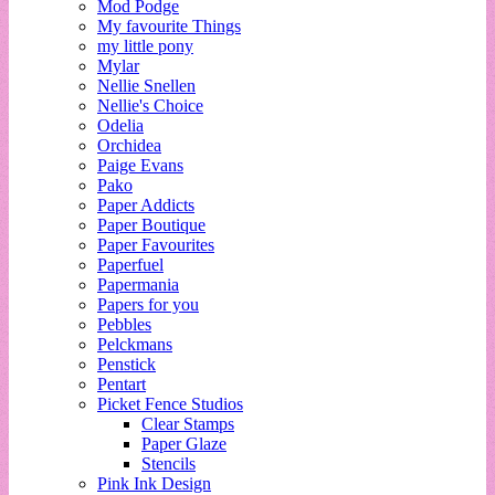
Mod Podge
My favourite Things
my little pony
Mylar
Nellie Snellen
Nellie's Choice
Odelia
Orchidea
Paige Evans
Pako
Paper Addicts
Paper Boutique
Paper Favourites
Paperfuel
Papermania
Papers for you
Pebbles
Pelckmans
Penstick
Pentart
Picket Fence Studios
Clear Stamps
Paper Glaze
Stencils
Pink Ink Design