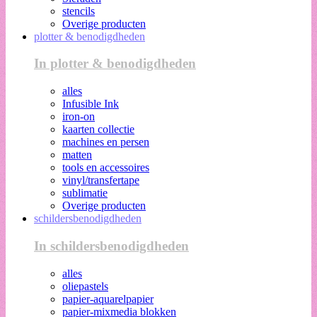
stencils
Overige producten
plotter & benodigdheden
In plotter & benodigdheden
alles
Infusible Ink
iron-on
kaarten collectie
machines en persen
matten
tools en accessoires
vinyl/transfertape
sublimatie
Overige producten
schildersbenodigdheden
In schildersbenodigdheden
alles
oliepastels
papier-aquarelpapier
papier-mixmedia blokken