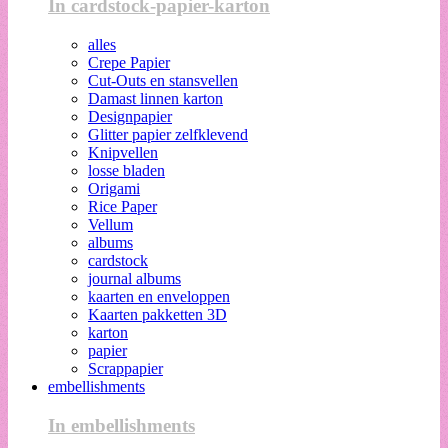
In cardstock-papier-karton
alles
Crepe Papier
Cut-Outs en stansvellen
Damast linnen karton
Designpapier
Glitter papier zelfklevend
Knipvellen
losse bladen
Origami
Rice Paper
Vellum
albums
cardstock
journal albums
kaarten en enveloppen
Kaarten pakketten 3D
karton
papier
Scrappapier
embellishments
In embellishments