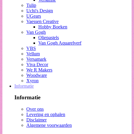
Tulip
Uchi's Design
UGears
Vaessen Creative
Hobby Boeken
Van Gogh
Oliepastels
Van Gogh Aquarelverf
VBS
Vellum
Versamark
Viva Decor
We R Makers
Woodware
Xyron
Informatie
Informatie
Over ons
Levering en ophalen
Disclaimer
Algemene voorwaarden