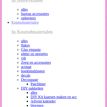
In Hobbykamer
alles
bureau accessoires
opbergers
Knutselmaterialen
In Knutselmaterialen
alles
flakes
Glas etspasta
glitter en steentjes
vilt
Zeep en accessoires
acetaat
boekbindringen
decals
Decoupage
Patchliner
DIY pakketten
alles
DIY Kit kaarsen maken en acc
Advent kalender
bloemen