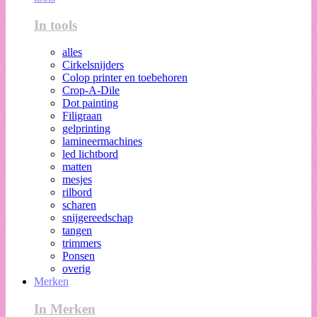
In tools
alles
Cirkelsnijders
Colop printer en toebehoren
Crop-A-Dile
Dot painting
Filigraan
gelprinting
lamineermachines
led lichtbord
matten
mesjes
rilbord
scharen
snijgereedschap
tangen
trimmers
Ponsen
overig
Merken
In Merken