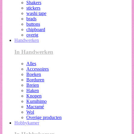
Shakers
stickers
washi tape
brads
buttons
chipboard
overig
Handwerken
In Handwerken
Alles
Accessoires
Boeken
Borduren
Breien
Haken
Knopen
Kumihimo
Macramé
Wol
Overige producten
Hobbykamer