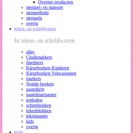
Overige producten
stempel- en stansset
stempelhulp
stempels
overig
teken- en schrijfwaren
In teken- en schrijfwaren
alles
Chalkmarkers
fineliners
Kleurboeken Kinderen
Kleurboeken Volwassenen
markers
Notitie boeken
pastelkrijt
pastelmat/papier
potloden
schetsboeken
tekenblokken
tekenpapier
kids
overig
tools