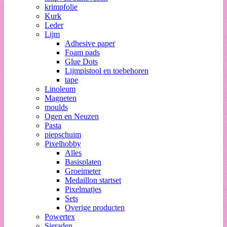
krimpfolie
Kurk
Leder
Lijm
Adhesive paper
Foam pads
Glue Dots
Lijmpistool en toebehoren
tape
Linoleum
Magneten
moulds
Ogen en Neuzen
Pasta
piepschuim
Pixelhobby
Alles
Basisplaten
Groeimeter
Medaillon startset
Pixelmatjes
Sets
Overige producten
Powertex
Sieraden