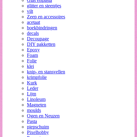
Glas etspasta
glitter en steentjes
vilt
Zeep en accessoires
acetaat
boekbindringen
decals
Decoupage
DIY pakketten
Epoxy
Foam
Folie
klei
knip- en stansvellen
krimpfolie
Kurk
Leder
Lijm
Linoleum
Magneten
moulds
Ogen en Neuzen
Pasta
piepschuim
Pixelhobby