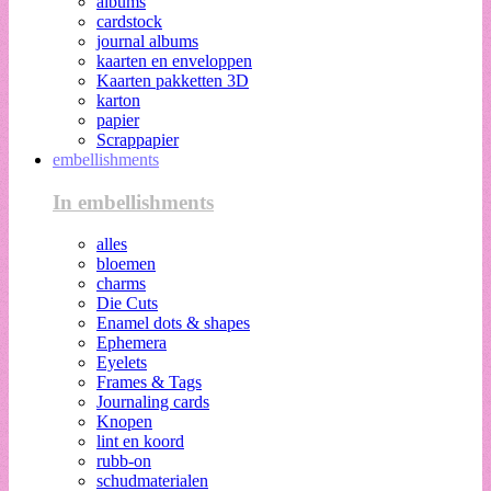
albums
cardstock
journal albums
kaarten en enveloppen
Kaarten pakketten 3D
karton
papier
Scrappapier
embellishments
In embellishments
alles
bloemen
charms
Die Cuts
Enamel dots & shapes
Ephemera
Eyelets
Frames & Tags
Journaling cards
Knopen
lint en koord
rubb-on
schudmaterialen