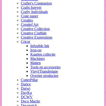
Crafter's Companion
Crafts forever
Crafty Individuals
Crate paper
Crealies
Creatief Art
Creative Collection
Creative Craftlab
Creative Expressions
Cricut
Infusible Ink
Iron-on
Kaarten collectie
Machines
Matten
Tools en accessories
Vinyl/Transfertape
Overige producten
CutterPillar
Darice
Darwi
DayKa
DCWV
Deco Mache
Decopatch