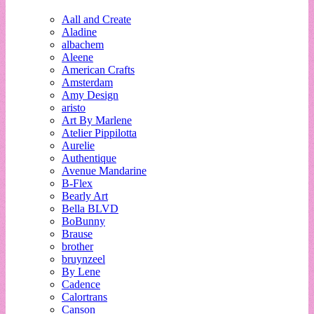
Aall and Create
Aladine
albachem
Aleene
American Crafts
Amsterdam
Amy Design
aristo
Art By Marlene
Atelier Pippilotta
Aurelie
Authentique
Avenue Mandarine
B-Flex
Bearly Art
Bella BLVD
BoBunny
Brause
brother
bruynzeel
By Lene
Cadence
Calortrans
Canson