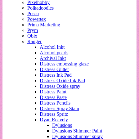
Pixelhobby
Polkadoodles
Posca
Powertex
Prima Marketing
Prym
Qbix
Ranger
Alcohol Inkt
Alcohol pearls
Archival Inkt
Distress embossing glaze
Distress Glitter
Distress Ink Pad
Distress Oxide Ink Pad
Distress Oxide spray
Distress Paint
Distress Paste
Distress Pencils
Distress Spray Stain
Distress Spritz
Dyan Reavely
Dylusions
Dylusions Shimmer Paint
Dylusions Shimmer spray