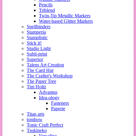
Pencils
Triblend
Twin-Tip Metallic Markers
Water-based Glitter Markers
Spellbinders
Stamperia
Stamplistic
Stick it!
Studio Light
Subli-print
Superior
Talens Art Creation
The Card Hut
The Crafter's Workshop
The Paper Tree
Tim Holtz
Advantus
Idea-ology
Fasteners
Paperie
Titan arts
tombow
Tonic Craft Perfect
Tsukineko
Versafine