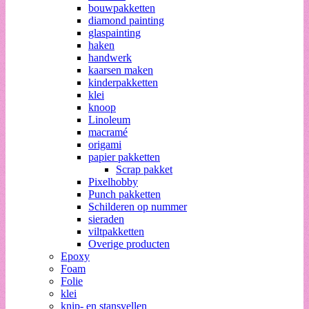
bouwpakketten
diamond painting
glaspainting
haken
handwerk
kaarsen maken
kinderpakketten
klei
knoop
Linoleum
macramé
origami
papier pakketten
Scrap pakket
Pixelhobby
Punch pakketten
Schilderen op nummer
sieraden
viltpakketten
Overige producten
Epoxy
Foam
Folie
klei
knip- en stansvellen