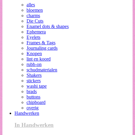
alles
bloemen
charms
Die Cuts
Enamel dots & shapes
Ephemera
Eyelets
Frames & Tags
Journaling cards
Knopen
lint en koord
rubb-on
schudmaterialen
Shakers
stickers
washi tape
brads
buttons
chipboard
overig
Handwerken
In Handwerken