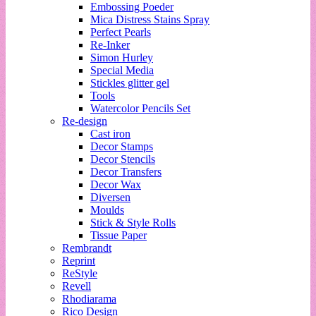
Embossing Poeder
Mica Distress Stains Spray
Perfect Pearls
Re-Inker
Simon Hurley
Special Media
Stickles glitter gel
Tools
Watercolor Pencils Set
Re-design
Cast iron
Decor Stamps
Decor Stencils
Decor Transfers
Decor Wax
Diversen
Moulds
Stick & Style Rolls
Tissue Paper
Rembrandt
Reprint
ReStyle
Revell
Rhodiarama
Rico Design