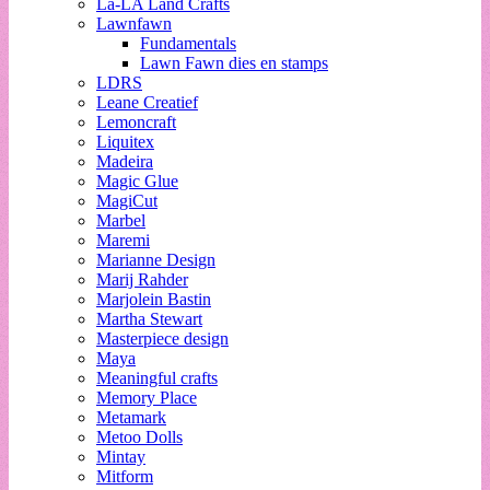
La-LA Land Crafts
Lawnfawn
Fundamentals
Lawn Fawn dies en stamps
LDRS
Leane Creatief
Lemoncraft
Liquitex
Madeira
Magic Glue
MagiCut
Marbel
Maremi
Marianne Design
Marij Rahder
Marjolein Bastin
Martha Stewart
Masterpiece design
Maya
Meaningful crafts
Memory Place
Metamark
Metoo Dolls
Mintay
Mitform