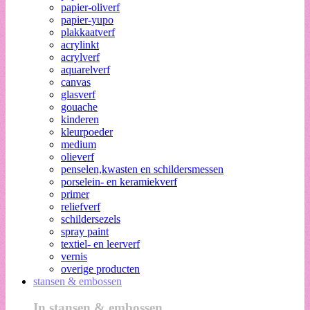
papier-oliverf
papier-yupo
plakkaatverf
acrylinkt
acrylverf
aquarelverf
canvas
glasverf
gouache
kinderen
kleurpoeder
medium
olieverf
penselen,kwasten en schildersmessen
porselein- en keramiekverf
primer
reliefverf
schildersezels
spray paint
textiel- en leerverf
vernis
overige producten
stansen & embossen
In stansen & embossen