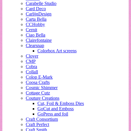
Carabelle Studio
Card Deco
CarlijnDesign
Carta Bella
CCHobby
Cernit
Ciao Bella
Clairefontaine
Clearsnap
Colorbox Art screens
Clover
CMP
Cobra
Collall
Colop E-Mark
Coosa Crafts
Cosmic Shimmer
Cottage Cutz
Couture Creations
Cut, Foil & Emboss Dies
GoCut and Emboss
GoPress and foil
Craft Consortium
Craft Perfect
Craft Smith