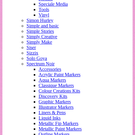
Speciale Media
Tools
Vinyl
Simon Hurley
Simple and basic
Simple Stories
Simply Creative
Simply Make
Siser
Sizzix
Solo Goya
Spectrum Noir
Accessories
Acrylic Paint Markers
Aqua Markers
Classique Markers
Colour Creations Kits
Discovery Kits
Graphic Markers
Illustrator Markers
Liners & Pens
Liquid Inks
Metallic Fip Markers
Metallic Paint Markers
Outline Markers