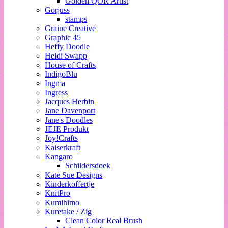
Golden QOR Artist
Gorjuss
stamps
Graine Creative
Graphic 45
Heffy Doodle
Heidi Swapp
House of Crafts
IndigoBlu
Ingma
Ingress
Jacques Herbin
Jane Davenport
Jane's Doodles
JEJE Produkt
Joy!Crafts
Kaiserkraft
Kangaro
Schildersdoek
Kate Sue Designs
Kinderkoffertje
KnitPro
Kumihimo
Kuretake / Zig
Clean Color Real Brush