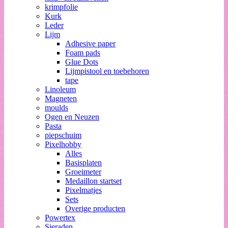
krimpfolie
Kurk
Leder
Lijm
Adhesive paper
Foam pads
Glue Dots
Lijmpistool en toebehoren
tape
Linoleum
Magneten
moulds
Ogen en Neuzen
Pasta
piepschuim
Pixelhobby
Alles
Basisplaten
Groeimeter
Medaillon startset
Pixelmatjes
Sets
Overige producten
Powertex
Sieraden