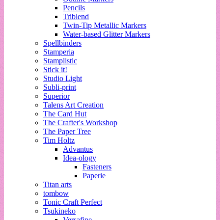
Pencils
Triblend
Twin-Tip Metallic Markers
Water-based Glitter Markers
Spellbinders
Stamperia
Stamplistic
Stick it!
Studio Light
Subli-print
Superior
Talens Art Creation
The Card Hut
The Crafter's Workshop
The Paper Tree
Tim Holtz
Advantus
Idea-ology
Fasteners
Paperie
Titan arts
tombow
Tonic Craft Perfect
Tsukineko
Versafine