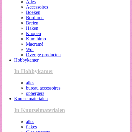
Alles
Accessoires
Boeken
Borduren
Breien
Haken
Knopen
Kumihimo
Macramé
Wol
Overige producten
Hobbykamer
In Hobbykamer
alles
bureau accessoires
opbergers
Knutselmaterialen
In Knutselmaterialen
alles
flakes