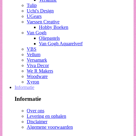
Tulip
Uchi's Design
UGears
Vaessen Creative
Hobby Boeken
Van Gogh
Oliepastels
Van Gogh Aquarelverf
VBS
Vellum
Versamark
Viva Decor
We R Makers
Woodware
Xyron
Informatie
Informatie
Over ons
Levering en ophalen
Disclaimer
Algemene voorwaarden