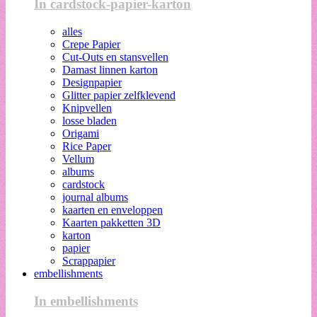
In cardstock-papier-karton
alles
Crepe Papier
Cut-Outs en stansvellen
Damast linnen karton
Designpapier
Glitter papier zelfklevend
Knipvellen
losse bladen
Origami
Rice Paper
Vellum
albums
cardstock
journal albums
kaarten en enveloppen
Kaarten pakketten 3D
karton
papier
Scrappapier
embellishments
In embellishments