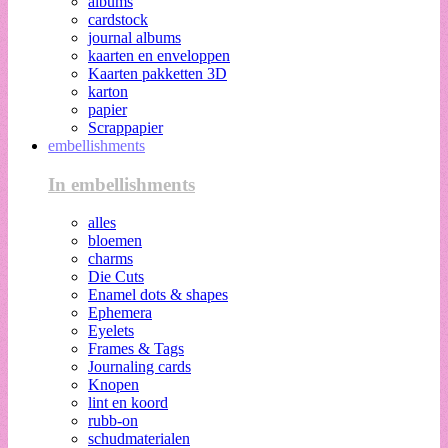
albums
cardstock
journal albums
kaarten en enveloppen
Kaarten pakketten 3D
karton
papier
Scrappapier
embellishments
In embellishments
alles
bloemen
charms
Die Cuts
Enamel dots & shapes
Ephemera
Eyelets
Frames & Tags
Journaling cards
Knopen
lint en koord
rubb-on
schudmaterialen