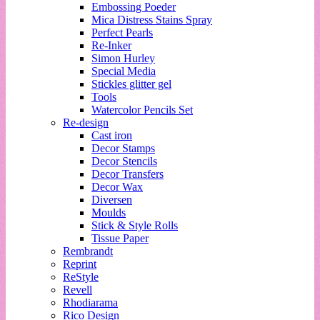
Embossing Poeder
Mica Distress Stains Spray
Perfect Pearls
Re-Inker
Simon Hurley
Special Media
Stickles glitter gel
Tools
Watercolor Pencils Set
Re-design
Cast iron
Decor Stamps
Decor Stencils
Decor Transfers
Decor Wax
Diversen
Moulds
Stick & Style Rolls
Tissue Paper
Rembrandt
Reprint
ReStyle
Revell
Rhodiarama
Rico Design