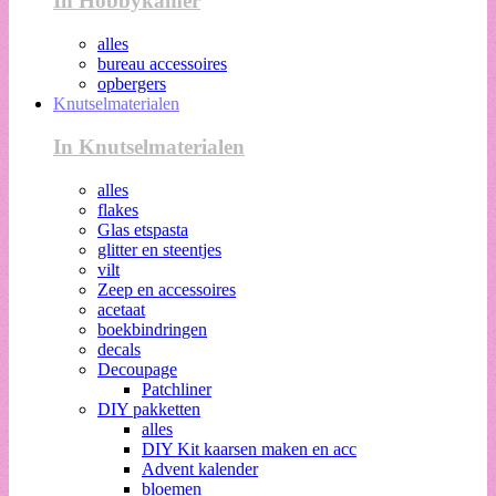
In Hobbykamer
alles
bureau accessoires
opbergers
Knutselmaterialen
In Knutselmaterialen
alles
flakes
Glas etspasta
glitter en steentjes
vilt
Zeep en accessoires
acetaat
boekbindringen
decals
Decoupage
Patchliner
DIY pakketten
alles
DIY Kit kaarsen maken en acc
Advent kalender
bloemen