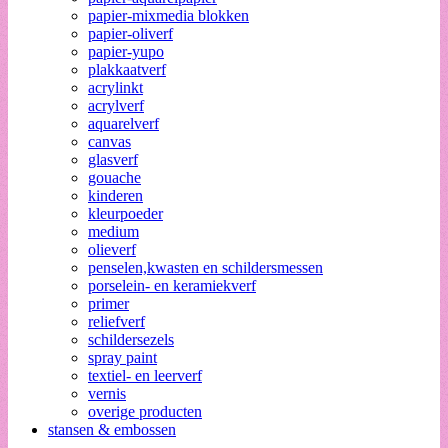
papier-mixmedia blokken
papier-oliverf
papier-yupo
plakkaatverf
acrylinkt
acrylverf
aquarelverf
canvas
glasverf
gouache
kinderen
kleurpoeder
medium
olieverf
penselen,kwasten en schildersmessen
porselein- en keramiekverf
primer
reliefverf
schildersezels
spray paint
textiel- en leerverf
vernis
overige producten
stansen & embossen