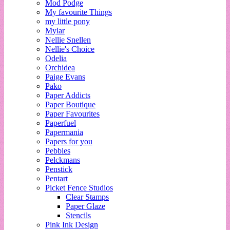
Mod Podge
My favourite Things
my little pony
Mylar
Nellie Snellen
Nellie's Choice
Odelia
Orchidea
Paige Evans
Pako
Paper Addicts
Paper Boutique
Paper Favourites
Paperfuel
Papermania
Papers for you
Pebbles
Pelckmans
Penstick
Pentart
Picket Fence Studios
Clear Stamps
Paper Glaze
Stencils
Pink Ink Design