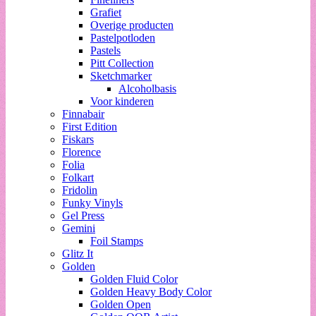
Grafiet
Overige producten
Pastelpotloden
Pastels
Pitt Collection
Sketchmarker
Alcoholbasis
Voor kinderen
Finnabair
First Edition
Fiskars
Florence
Folia
Folkart
Fridolin
Funky Vinyls
Gel Press
Gemini
Foil Stamps
Glitz It
Golden
Golden Fluid Color
Golden Heavy Body Color
Golden Open