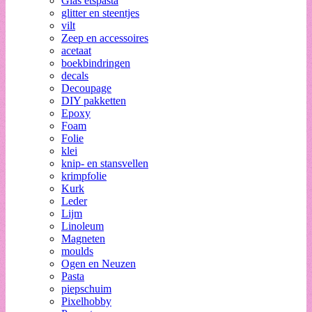
Glas etspasta
glitter en steentjes
vilt
Zeep en accessoires
acetaat
boekbindringen
decals
Decoupage
DIY pakketten
Epoxy
Foam
Folie
klei
knip- en stansvellen
krimpfolie
Kurk
Leder
Lijm
Linoleum
Magneten
moulds
Ogen en Neuzen
Pasta
piepschuim
Pixelhobby