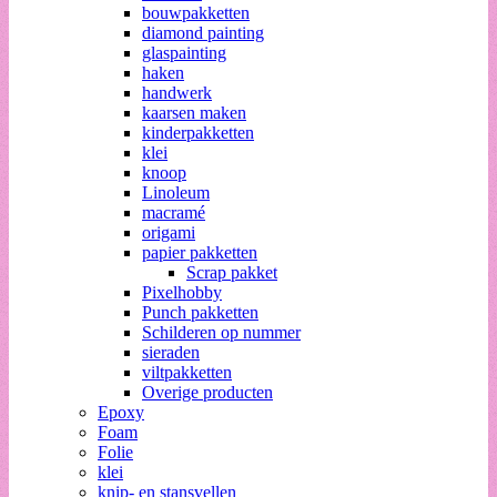
bouwpakketten
diamond painting
glaspainting
haken
handwerk
kaarsen maken
kinderpakketten
klei
knoop
Linoleum
macramé
origami
papier pakketten
Scrap pakket
Pixelhobby
Punch pakketten
Schilderen op nummer
sieraden
viltpakketten
Overige producten
Epoxy
Foam
Folie
klei
knip- en stansvellen