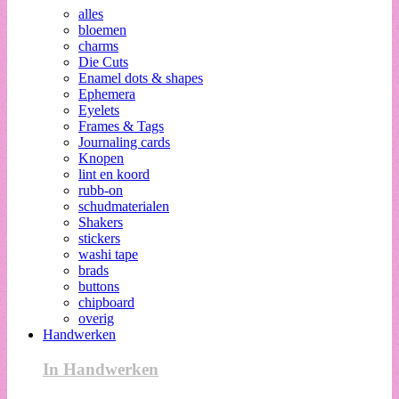
alles
bloemen
charms
Die Cuts
Enamel dots & shapes
Ephemera
Eyelets
Frames & Tags
Journaling cards
Knopen
lint en koord
rubb-on
schudmaterialen
Shakers
stickers
washi tape
brads
buttons
chipboard
overig
Handwerken
In Handwerken