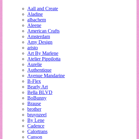
Aall and Create
Aladine
albachem
Aleene
American Crafts
Amsterdam
Amy Design
aristo
Art By Marlene
Atelier Pippilotta
Aurelie
Authentique
Avenue Mandarine
B-Flex
Bearly Art
Bella BLVD
BoBunny
Brause
brother
bruynzeel
By Lene
Cadence
Calortrans
Canson