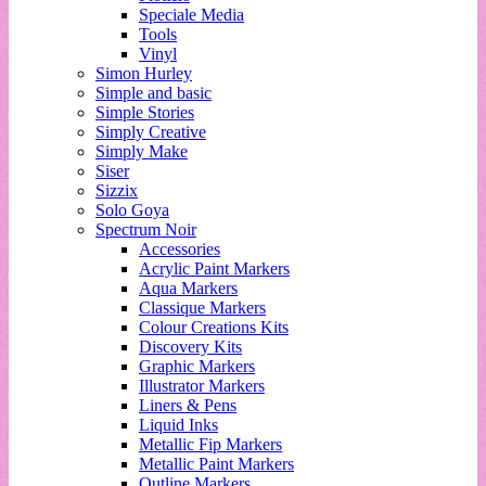
Speciale Media
Tools
Vinyl
Simon Hurley
Simple and basic
Simple Stories
Simply Creative
Simply Make
Siser
Sizzix
Solo Goya
Spectrum Noir
Accessories
Acrylic Paint Markers
Aqua Markers
Classique Markers
Colour Creations Kits
Discovery Kits
Graphic Markers
Illustrator Markers
Liners & Pens
Liquid Inks
Metallic Fip Markers
Metallic Paint Markers
Outline Markers