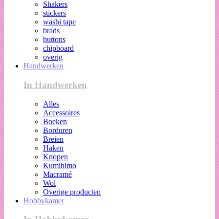
Shakers
stickers
washi tape
brads
buttons
chipboard
overig
Handwerken
In Handwerken
Alles
Accessoires
Boeken
Borduren
Breien
Haken
Knopen
Kumihimo
Macramé
Wol
Overige producten
Hobbykamer