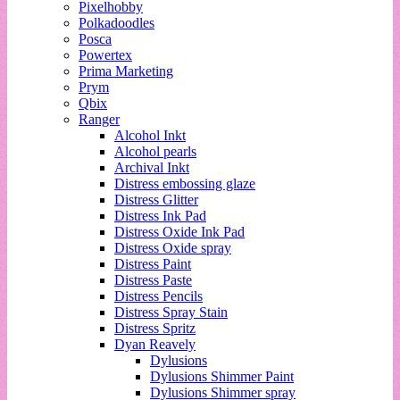
Pixelhobby
Polkadoodles
Posca
Powertex
Prima Marketing
Prym
Qbix
Ranger
Alcohol Inkt
Alcohol pearls
Archival Inkt
Distress embossing glaze
Distress Glitter
Distress Ink Pad
Distress Oxide Ink Pad
Distress Oxide spray
Distress Paint
Distress Paste
Distress Pencils
Distress Spray Stain
Distress Spritz
Dyan Reavely
Dylusions
Dylusions Shimmer Paint
Dylusions Shimmer spray