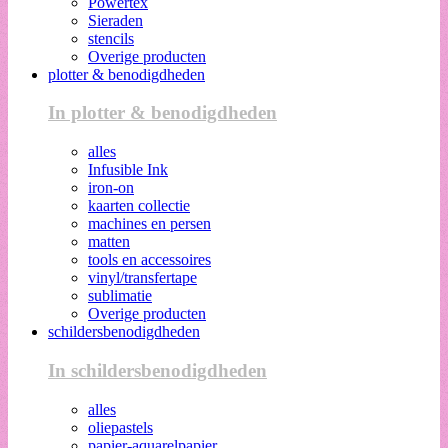
Powertex
Sieraden
stencils
Overige producten
plotter & benodigdheden
In plotter & benodigdheden
alles
Infusible Ink
iron-on
kaarten collectie
machines en persen
matten
tools en accessoires
vinyl/transfertape
sublimatie
Overige producten
schildersbenodigdheden
In schildersbenodigdheden
alles
oliepastels
papier-aquarelpapier