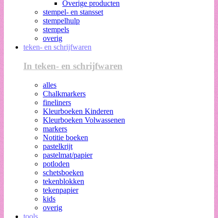
Overige producten
stempel- en stansset
stempelhulp
stempels
overig
teken- en schrijfwaren
In teken- en schrijfwaren
alles
Chalkmarkers
fineliners
Kleurboeken Kinderen
Kleurboeken Volwassenen
markers
Notitie boeken
pastelkrijt
pastelmat/papier
potloden
schetsboeken
tekenblokken
tekenpapier
kids
overig
tools