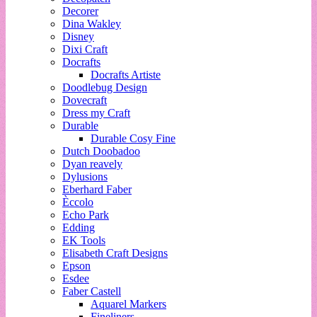
Decorer
Dina Wakley
Disney
Dixi Craft
Docrafts
Docrafts Artiste
Doodlebug Design
Dovecraft
Dress my Craft
Durable
Durable Cosy Fine
Dutch Doobadoo
Dyan reavely
Dylusions
Eberhard Faber
Èccolo
Echo Park
Edding
EK Tools
Elisabeth Craft Designs
Epson
Esdee
Faber Castell
Aquarel Markers
Fineliners