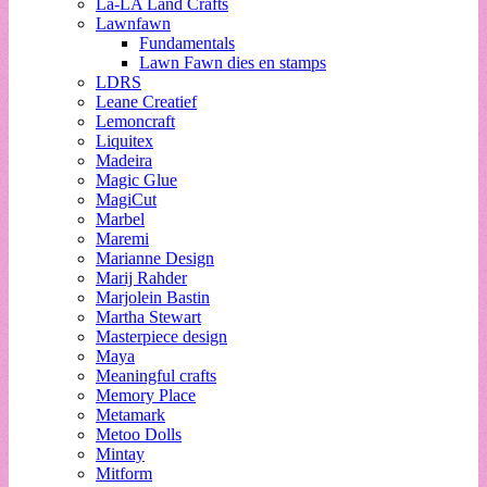
La-LA Land Crafts
Lawnfawn
Fundamentals
Lawn Fawn dies en stamps
LDRS
Leane Creatief
Lemoncraft
Liquitex
Madeira
Magic Glue
MagiCut
Marbel
Maremi
Marianne Design
Marij Rahder
Marjolein Bastin
Martha Stewart
Masterpiece design
Maya
Meaningful crafts
Memory Place
Metamark
Metoo Dolls
Mintay
Mitform