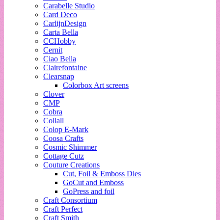
Carabelle Studio
Card Deco
CarlijnDesign
Carta Bella
CCHobby
Cernit
Ciao Bella
Clairefontaine
Clearsnap
Colorbox Art screens
Clover
CMP
Cobra
Collall
Colop E-Mark
Coosa Crafts
Cosmic Shimmer
Cottage Cutz
Couture Creations
Cut, Foil & Emboss Dies
GoCut and Emboss
GoPress and foil
Craft Consortium
Craft Perfect
Craft Smith