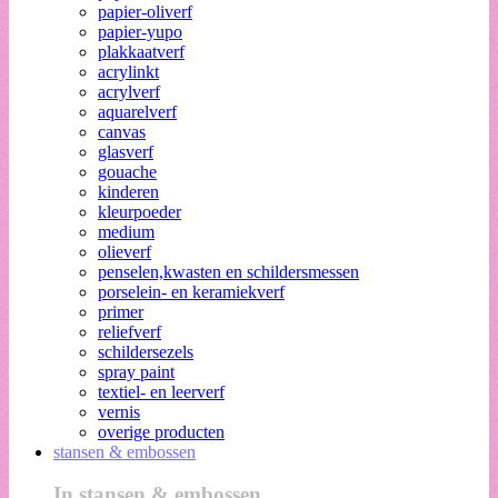
papier-oliverf
papier-yupo
plakkaatverf
acrylinkt
acrylverf
aquarelverf
canvas
glasverf
gouache
kinderen
kleurpoeder
medium
olieverf
penselen,kwasten en schildersmessen
porselein- en keramiekverf
primer
reliefverf
schildersezels
spray paint
textiel- en leerverf
vernis
overige producten
stansen & embossen
In stansen & embossen