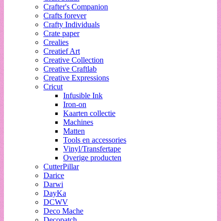
Crafter's Companion
Crafts forever
Crafty Individuals
Crate paper
Crealies
Creatief Art
Creative Collection
Creative Craftlab
Creative Expressions
Cricut
Infusible Ink
Iron-on
Kaarten collectie
Machines
Matten
Tools en accessories
Vinyl/Transfertape
Overige producten
CutterPillar
Darice
Darwi
DayKa
DCWV
Deco Mache
Decopatch