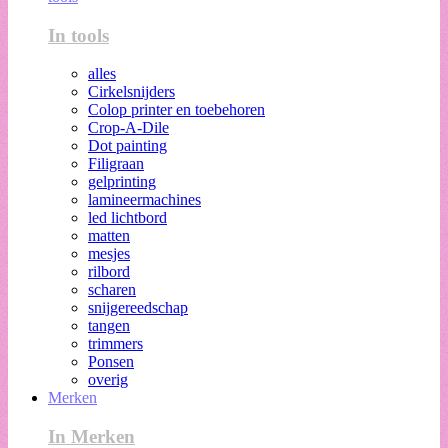
In tools
alles
Cirkelsnijders
Colop printer en toebehoren
Crop-A-Dile
Dot painting
Filigraan
gelprinting
lamineermachines
led lichtbord
matten
mesjes
rilbord
scharen
snijgereedschap
tangen
trimmers
Ponsen
overig
Merken
In Merken