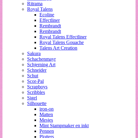
Ritrama
Royal Talens
Ecoline
Effectliner
Rembrandt
Rembrandt
Royal Talens Effectliner
Royal Talens Gouache
Talens Art Creation
Sakura
Schachenmayr
Schjerning Art
Schneider
Schut
Scor-Pal
Scrapboys
Scribbles
Sigel
Silhouette
iron-on
Matten
Mesjes
Mint Stampmaker en inkt
Pennen
Plotters