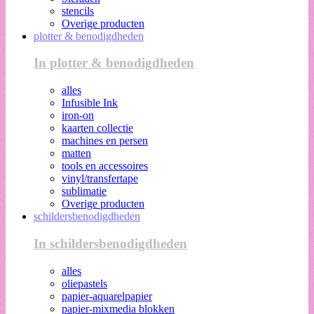
stencils
Overige producten
plotter & benodigdheden
In plotter & benodigdheden
alles
Infusible Ink
iron-on
kaarten collectie
machines en persen
matten
tools en accessoires
vinyl/transfertape
sublimatie
Overige producten
schildersbenodigdheden
In schildersbenodigdheden
alles
oliepastels
papier-aquarelpapier
papier-mixmedia blokken