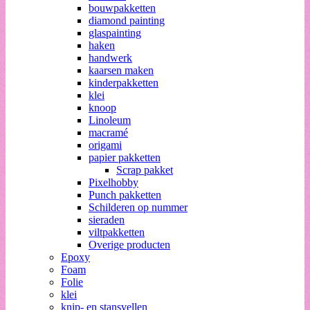
bouwpakketten
diamond painting
glaspainting
haken
handwerk
kaarsen maken
kinderpakketten
klei
knoop
Linoleum
macramé
origami
papier pakketten
Scrap pakket
Pixelhobby
Punch pakketten
Schilderen op nummer
sieraden
viltpakketten
Overige producten
Epoxy
Foam
Folie
klei
knip- en stansvellen