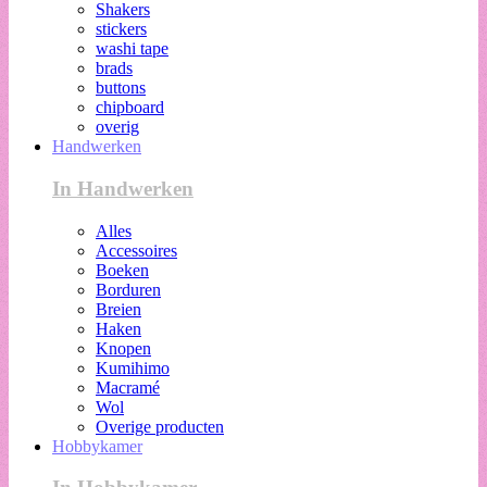
Shakers
stickers
washi tape
brads
buttons
chipboard
overig
Handwerken
In Handwerken
Alles
Accessoires
Boeken
Borduren
Breien
Haken
Knopen
Kumihimo
Macramé
Wol
Overige producten
Hobbykamer