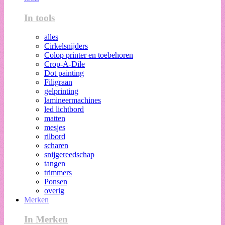
In tools
alles
Cirkelsnijders
Colop printer en toebehoren
Crop-A-Dile
Dot painting
Filigraan
gelprinting
lamineermachines
led lichtbord
matten
mesjes
rilbord
scharen
snijgereedschap
tangen
trimmers
Ponsen
overig
Merken
In Merken