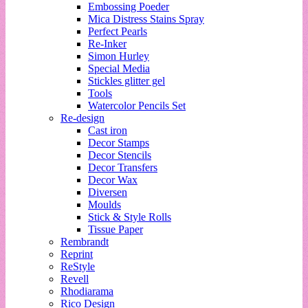
Embossing Poeder
Mica Distress Stains Spray
Perfect Pearls
Re-Inker
Simon Hurley
Special Media
Stickles glitter gel
Tools
Watercolor Pencils Set
Re-design
Cast iron
Decor Stamps
Decor Stencils
Decor Transfers
Decor Wax
Diversen
Moulds
Stick & Style Rolls
Tissue Paper
Rembrandt
Reprint
ReStyle
Revell
Rhodiarama
Rico Design