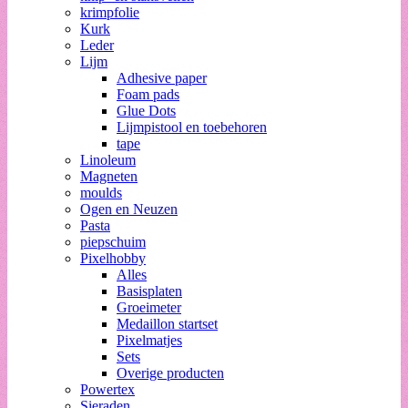
krimpfolie
Kurk
Leder
Lijm
Adhesive paper
Foam pads
Glue Dots
Lijmpistool en toebehoren
tape
Linoleum
Magneten
moulds
Ogen en Neuzen
Pasta
piepschuim
Pixelhobby
Alles
Basisplaten
Groeimeter
Medaillon startset
Pixelmatjes
Sets
Overige producten
Powertex
Sieraden