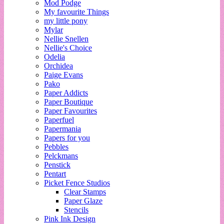
Mod Podge
My favourite Things
my little pony
Mylar
Nellie Snellen
Nellie's Choice
Odelia
Orchidea
Paige Evans
Pako
Paper Addicts
Paper Boutique
Paper Favourites
Paperfuel
Papermania
Papers for you
Pebbles
Pelckmans
Penstick
Pentart
Picket Fence Studios
Clear Stamps
Paper Glaze
Stencils
Pink Ink Design