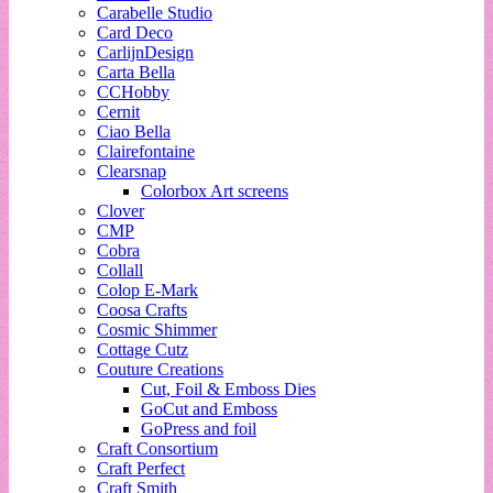
Carabelle Studio
Card Deco
CarlijnDesign
Carta Bella
CCHobby
Cernit
Ciao Bella
Clairefontaine
Clearsnap
Colorbox Art screens
Clover
CMP
Cobra
Collall
Colop E-Mark
Coosa Crafts
Cosmic Shimmer
Cottage Cutz
Couture Creations
Cut, Foil & Emboss Dies
GoCut and Emboss
GoPress and foil
Craft Consortium
Craft Perfect
Craft Smith