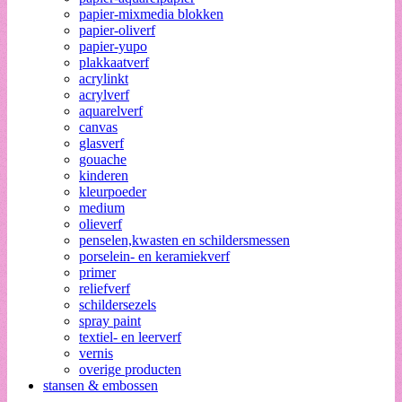
papier-mixmedia blokken
papier-oliverf
papier-yupo
plakkaatverf
acrylinkt
acrylverf
aquarelverf
canvas
glasverf
gouache
kinderen
kleurpoeder
medium
olieverf
penselen,kwasten en schildersmessen
porselein- en keramiekverf
primer
reliefverf
schildersezels
spray paint
textiel- en leerverf
vernis
overige producten
stansen & embossen