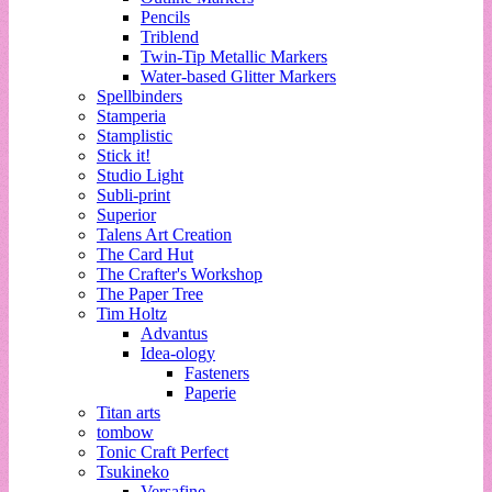
Pencils
Triblend
Twin-Tip Metallic Markers
Water-based Glitter Markers
Spellbinders
Stamperia
Stamplistic
Stick it!
Studio Light
Subli-print
Superior
Talens Art Creation
The Card Hut
The Crafter's Workshop
The Paper Tree
Tim Holtz
Advantus
Idea-ology
Fasteners
Paperie
Titan arts
tombow
Tonic Craft Perfect
Tsukineko
Versafine