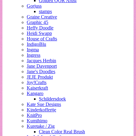
Golden QOR Artist
Gorjuss
stamps
Graine Creative
Graphic 45
Heffy Doodle
Heidi Swapp
House of Crafts
IndigoBlu
Ingma
Ingress
Jacques Herbin
Jane Davenport
Jane's Doodles
JEJE Produkt
Joy!Crafts
Kaiserkraft
Kangaro
Schildersdoek
Kate Sue Designs
Kinderkoffertje
KnitPro
Kumihimo
Kuretake / Zig
Clean Color Real Brush