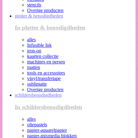
stencils
Overige producten
plotter & benodigdheden
In plotter & benodigdheden
alles
Infusible Ink
iron-on
kaarten collectie
machines en persen
matten
tools en accessoires
vinyl/transfertape
sublimatie
Overige producten
schildersbenodigdheden
In schildersbenodigdheden
alles
oliepastels
papier-aquarelpapier
papier-mixmedia blokken