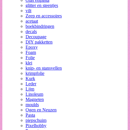
Glas etspasta
glitter en steentjes
vilt
Zeep en accessoires
acetaat
boekbindringen
decals
Decoupage
DIY pakketten
Epoxy
Foam
Folie
klei
knip- en stansvellen
krimpfolie
Kurk
Leder
Lijm
Linoleum
Magneten
moulds
Ogen en Neuzen
Pasta
piepschuim
Pixelhobby