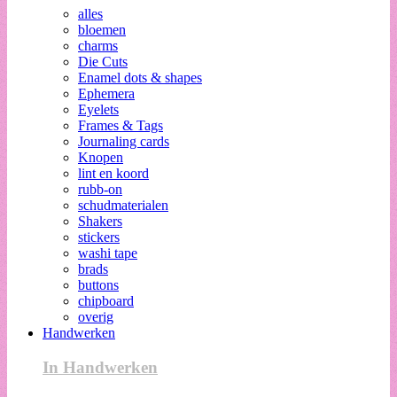
alles
bloemen
charms
Die Cuts
Enamel dots & shapes
Ephemera
Eyelets
Frames & Tags
Journaling cards
Knopen
lint en koord
rubb-on
schudmaterialen
Shakers
stickers
washi tape
brads
buttons
chipboard
overig
Handwerken
In Handwerken