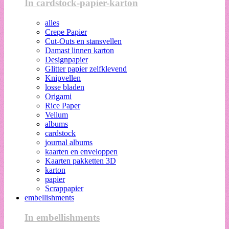
In cardstock-papier-karton
alles
Crepe Papier
Cut-Outs en stansvellen
Damast linnen karton
Designpapier
Glitter papier zelfklevend
Knipvellen
losse bladen
Origami
Rice Paper
Vellum
albums
cardstock
journal albums
kaarten en enveloppen
Kaarten pakketten 3D
karton
papier
Scrappapier
embellishments
In embellishments