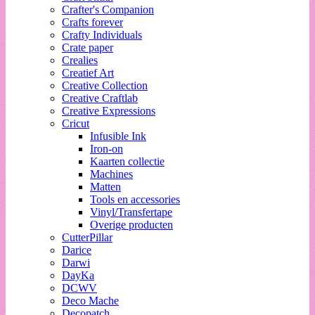
Crafter's Companion
Crafts forever
Crafty Individuals
Crate paper
Crealies
Creatief Art
Creative Collection
Creative Craftlab
Creative Expressions
Cricut
Infusible Ink
Iron-on
Kaarten collectie
Machines
Matten
Tools en accessories
Vinyl/Transfertape
Overige producten
CutterPillar
Darice
Darwi
DayKa
DCWV
Deco Mache
Decopatch