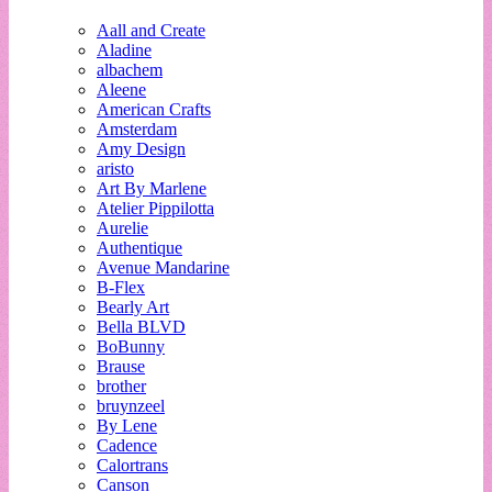
Aall and Create
Aladine
albachem
Aleene
American Crafts
Amsterdam
Amy Design
aristo
Art By Marlene
Atelier Pippilotta
Aurelie
Authentique
Avenue Mandarine
B-Flex
Bearly Art
Bella BLVD
BoBunny
Brause
brother
bruynzeel
By Lene
Cadence
Calortrans
Canson