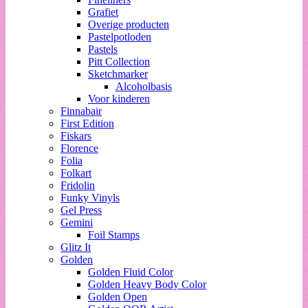
Grafiet
Overige producten
Pastelpotloden
Pastels
Pitt Collection
Sketchmarker
Alcoholbasis
Voor kinderen
Finnabair
First Edition
Fiskars
Florence
Folia
Folkart
Fridolin
Funky Vinyls
Gel Press
Gemini
Foil Stamps
Glitz It
Golden
Golden Fluid Color
Golden Heavy Body Color
Golden Open