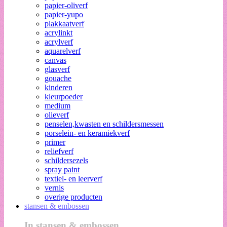
papier-oliverf
papier-yupo
plakkaatverf
acrylinkt
acrylverf
aquarelverf
canvas
glasverf
gouache
kinderen
kleurpoeder
medium
olieverf
penselen,kwasten en schildersmessen
porselein- en keramiekverf
primer
reliefverf
schildersezels
spray paint
textiel- en leerverf
vernis
overige producten
stansen & embossen
In stansen & embossen