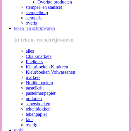
Overige producten
stempel- en stansset
stempelhulp
stempels
overig
teken- en schrijfwaren
In teken- en schrijfwaren
alles
Chalkmarkers
fineliners
Kleurboeken Kinderen
Kleurboeken Volwassenen
markers
Notitie boeken
pastelkrijt
pastelmat/papier
potloden
schetsboeken
tekenblokken
tekenpapier
kids
overig
tools