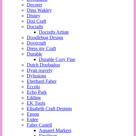
Decorer
Dina Wakley
Disney
Dixi Craft
Docrafts
Docrafts Artiste
Doodlebug Design
Dovecraft
Dress my Craft
Durable
Durable Cosy Fine
Dutch Doobadoo
Dyan reavely
Dylusions
Eberhard Faber
Èccolo
Echo Park
Edding
EK Tools
Elisabeth Craft Designs
Epson
Esdee
Faber Castell
Aquarel Markers
Fineliners