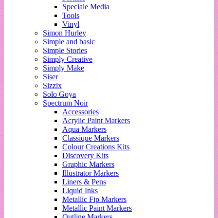
Speciale Media
Tools
Vinyl
Simon Hurley
Simple and basic
Simple Stories
Simply Creative
Simply Make
Siser
Sizzix
Solo Goya
Spectrum Noir
Accessories
Acrylic Paint Markers
Aqua Markers
Classique Markers
Colour Creations Kits
Discovery Kits
Graphic Markers
Illustrator Markers
Liners & Pens
Liquid Inks
Metallic Fip Markers
Metallic Paint Markers
Outline Markers