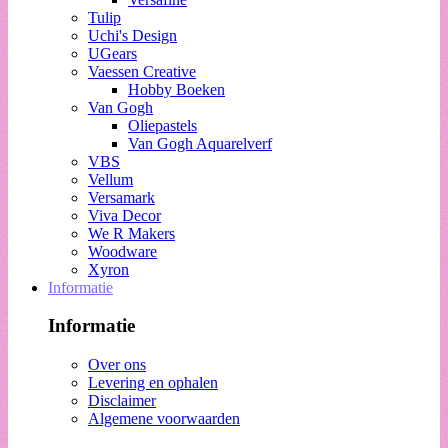
Tulip
Uchi's Design
UGears
Vaessen Creative
Hobby Boeken
Van Gogh
Oliepastels
Van Gogh Aquarelverf
VBS
Vellum
Versamark
Viva Decor
We R Makers
Woodware
Xyron
Informatie
Informatie
Over ons
Levering en ophalen
Disclaimer
Algemene voorwaarden