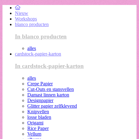
Nieuw
Workshops
blanco producten
In blanco producten
alles
cardstock-papier-karton
In cardstock-papier-karton
alles
Crepe Papier
Cut-Outs en stansvellen
Damast linnen karton
Designpapier
Glitter papier zelfklevend
Knipvellen
losse bladen
Origami
Rice Paper
Vellum