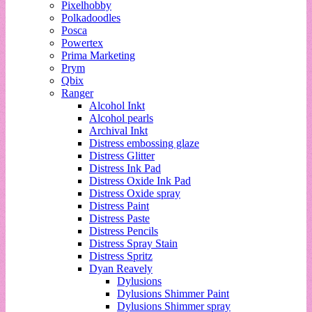
Pixelhobby
Polkadoodles
Posca
Powertex
Prima Marketing
Prym
Qbix
Ranger
Alcohol Inkt
Alcohol pearls
Archival Inkt
Distress embossing glaze
Distress Glitter
Distress Ink Pad
Distress Oxide Ink Pad
Distress Oxide spray
Distress Paint
Distress Paste
Distress Pencils
Distress Spray Stain
Distress Spritz
Dyan Reavely
Dylusions
Dylusions Shimmer Paint
Dylusions Shimmer spray