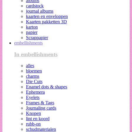
albums
cardstock
journal albums
kaarten en enveloppen
Kaarten pakketten 3D
karton
papier
Scrappapier
embellishments
In embellishments
alles
bloemen
charms
Die Cuts
Enamel dots & shapes
Ephemera
Eyelets
Frames & Tags
Journaling cards
Knopen
lint en koord
rubb-on
schudmaterialen