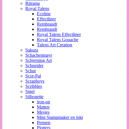
Ritrama
Royal Talens
Ecoline
Effectliner
Rembrandt
Rembrandt
Royal Talens Effectliner
Royal Talens Gouache
Talens Art Creation
Sakura
Schachenmayr
Schjerning Art
Schneider
Schut
Scor-Pal
Scrapboys
Scribbles
Sigel
Silhouette
iron-on
Matten
Mesjes
Mint Stampmaker en inkt
Pennen
Plotters