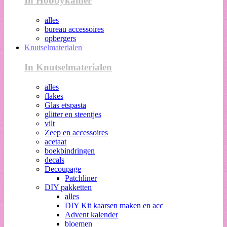
In Hobbykamer
alles
bureau accessoires
opbergers
Knutselmaterialen
In Knutselmaterialen
alles
flakes
Glas etspasta
glitter en steentjes
vilt
Zeep en accessoires
acetaat
boekbindringen
decals
Decoupage
Patchliner
DIY pakketten
alles
DIY Kit kaarsen maken en acc
Advent kalender
bloemen