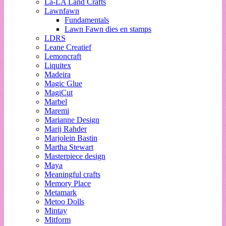
La-LA Land Crafts
Lawnfawn
Fundamentals
Lawn Fawn dies en stamps
LDRS
Leane Creatief
Lemoncraft
Liquitex
Madeira
Magic Glue
MagiCut
Marbel
Maremi
Marianne Design
Marij Rahder
Marjolein Bastin
Martha Stewart
Masterpiece design
Maya
Meaningful crafts
Memory Place
Metamark
Metoo Dolls
Mintay
Mitform