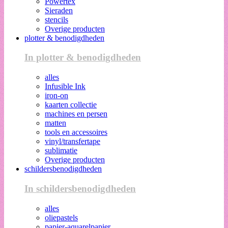
Powertex
Sieraden
stencils
Overige producten
plotter & benodigdheden
In plotter & benodigdheden
alles
Infusible Ink
iron-on
kaarten collectie
machines en persen
matten
tools en accessoires
vinyl/transfertape
sublimatie
Overige producten
schildersbenodigdheden
In schildersbenodigdheden
alles
oliepastels
papier-aquarelpapier