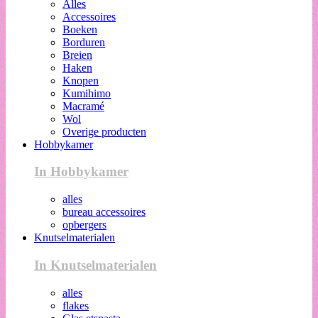
Alles
Accessoires
Boeken
Borduren
Breien
Haken
Knopen
Kumihimo
Macramé
Wol
Overige producten
Hobbykamer
In Hobbykamer
alles
bureau accessoires
opbergers
Knutselmaterialen
In Knutselmaterialen
alles
flakes