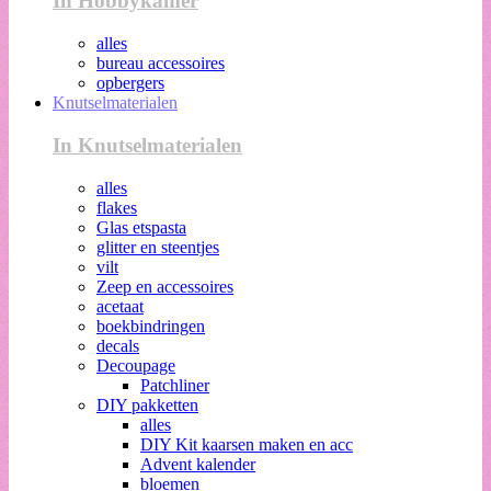
In Hobbykamer
alles
bureau accessoires
opbergers
Knutselmaterialen
In Knutselmaterialen
alles
flakes
Glas etspasta
glitter en steentjes
vilt
Zeep en accessoires
acetaat
boekbindringen
decals
Decoupage
Patchliner
DIY pakketten
alles
DIY Kit kaarsen maken en acc
Advent kalender
bloemen