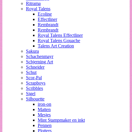
Ritrama
Royal Talens
Ecoline
Effectliner
Rembrandt
Rembrandt
Royal Talens Effectliner
Royal Talens Gouache
Talens Art Creation
Sakura
Schachenmayr
Schjerning Art
Schneider
Schut
Scor-Pal
Scrapboys
Scribbles
Sigel
Silhouette
iron-on
Matten
Mesjes
Mint Stampmaker en inkt
Pennen
Plotters