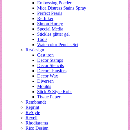
Embossing Poeder
Mica Distress Stains Spray
Perfect Pearls
Re-Inker
Simon Hurley
Special Media
Stickles glitter gel
Tools
Watercolor Pencils Set
Re-design
Cast iron
Decor Stamps
Decor Stencils
Decor Transfers
Decor Wax
Diversen
Moulds
Stick & Style Rolls
Tissue Paper
Rembrandt
Reprint
ReStyle
Revell
Rhodiarama
Rico Design