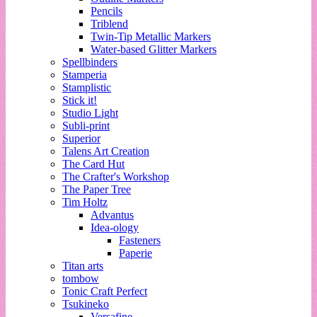
Pencils
Triblend
Twin-Tip Metallic Markers
Water-based Glitter Markers
Spellbinders
Stamperia
Stamplistic
Stick it!
Studio Light
Subli-print
Superior
Talens Art Creation
The Card Hut
The Crafter's Workshop
The Paper Tree
Tim Holtz
Advantus
Idea-ology
Fasteners
Paperie
Titan arts
tombow
Tonic Craft Perfect
Tsukineko
Versafine