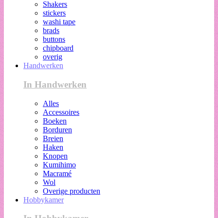
Shakers
stickers
washi tape
brads
buttons
chipboard
overig
Handwerken
In Handwerken
Alles
Accessoires
Boeken
Borduren
Breien
Haken
Knopen
Kumihimo
Macramé
Wol
Overige producten
Hobbykamer