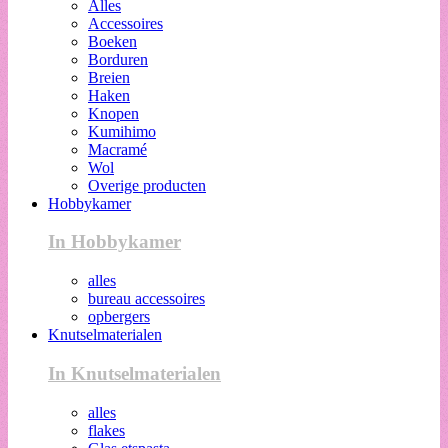
Alles
Accessoires
Boeken
Borduren
Breien
Haken
Knopen
Kumihimo
Macramé
Wol
Overige producten
Hobbykamer
In Hobbykamer
alles
bureau accessoires
opbergers
Knutselmaterialen
In Knutselmaterialen
alles
flakes