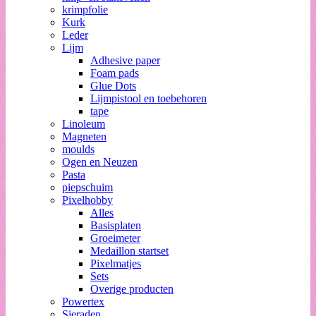
krimpfolie
Kurk
Leder
Lijm
Adhesive paper
Foam pads
Glue Dots
Lijmpistool en toebehoren
tape
Linoleum
Magneten
moulds
Ogen en Neuzen
Pasta
piepschuim
Pixelhobby
Alles
Basisplaten
Groeimeter
Medaillon startset
Pixelmatjes
Sets
Overige producten
Powertex
Sieraden