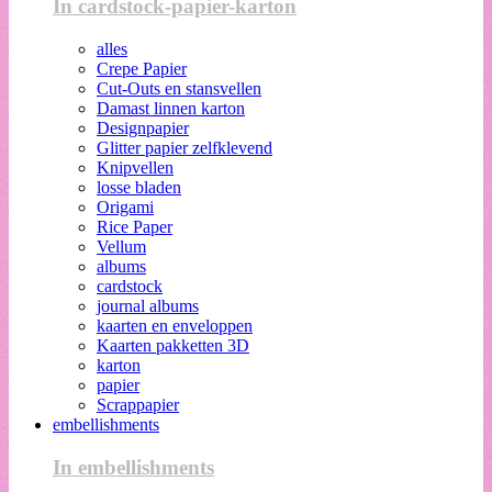
In cardstock-papier-karton
alles
Crepe Papier
Cut-Outs en stansvellen
Damast linnen karton
Designpapier
Glitter papier zelfklevend
Knipvellen
losse bladen
Origami
Rice Paper
Vellum
albums
cardstock
journal albums
kaarten en enveloppen
Kaarten pakketten 3D
karton
papier
Scrappapier
embellishments
In embellishments