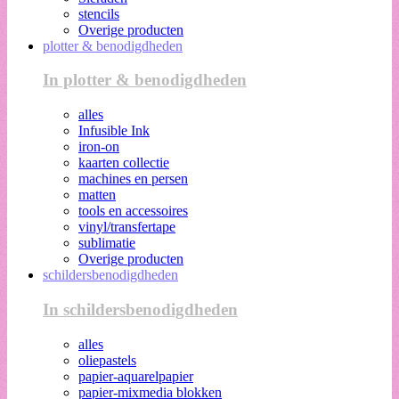
stencils
Overige producten
plotter & benodigdheden
In plotter & benodigdheden
alles
Infusible Ink
iron-on
kaarten collectie
machines en persen
matten
tools en accessoires
vinyl/transfertape
sublimatie
Overige producten
schildersbenodigdheden
In schildersbenodigdheden
alles
oliepastels
papier-aquarelpapier
papier-mixmedia blokken