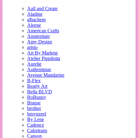
Aall and Create
Aladine
albachem
Aleene
American Crafts
Amsterdam
Amy Design
aristo
Art By Marlene
Atelier Pippilotta
Aurelie
Authentique
Avenue Mandarine
B-Flex
Bearly Art
Bella BLVD
BoBunny
Brause
brother
bruynzeel
By Lene
Cadence
Calortrans
Canson