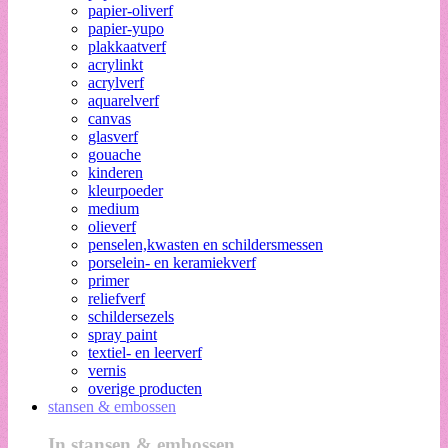
papier-oliverf
papier-yupo
plakkaatverf
acrylinkt
acrylverf
aquarelverf
canvas
glasverf
gouache
kinderen
kleurpoeder
medium
olieverf
penselen,kwasten en schildersmessen
porselein- en keramiekverf
primer
reliefverf
schildersezels
spray paint
textiel- en leerverf
vernis
overige producten
stansen & embossen
In stansen & embossen