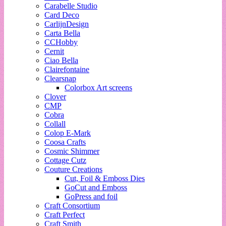
Carabelle Studio
Card Deco
CarlijnDesign
Carta Bella
CCHobby
Cernit
Ciao Bella
Clairefontaine
Clearsnap
Colorbox Art screens
Clover
CMP
Cobra
Collall
Colop E-Mark
Coosa Crafts
Cosmic Shimmer
Cottage Cutz
Couture Creations
Cut, Foil & Emboss Dies
GoCut and Emboss
GoPress and foil
Craft Consortium
Craft Perfect
Craft Smith