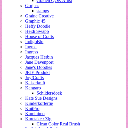
Golden QOR Artist
Gorjuss
stamps
Graine Creative
Graphic 45
Heffy Doodle
Heidi Swapp
House of Crafts
IndigoBlu
Ingma
Ingress
Jacques Herbin
Jane Davenport
Jane's Doodles
JEJE Produkt
Joy!Crafts
Kaiserkraft
Kangaro
Schildersdoek
Kate Sue Designs
Kinderkoffertje
KnitPro
Kumihimo
Kuretake / Zig
Clean Color Real Brush