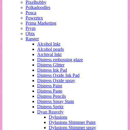
Pixelhobby
Polkadoodles
Posca
Powertex
Prima Marketing
Prym
Qbix
Ranger
Alcohol Inkt
Alcohol pearls
Archival Inkt
Distress embossing glaze
Distress Glitter
Distress Ink Pad
Distress Oxide Ink Pad
Distress Oxide spray
Distress Paint
Distress Paste
Distress Pencils
Distress Spray Stain
Distress Spritz
Dyan Reavely
Dylusions
Dylusions Shimmer Paint
Dylusions Shimmer spray