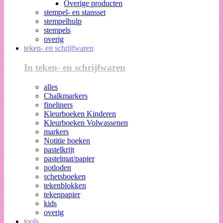
Overige producten
stempel- en stansset
stempelhulp
stempels
overig
teken- en schrijfwaren
In teken- en schrijfwaren
alles
Chalkmarkers
fineliners
Kleurboeken Kinderen
Kleurboeken Volwassenen
markers
Notitie boeken
pastelkrijt
pastelmat/papier
potloden
schetsboeken
tekenblokken
tekenpapier
kids
overig
tools