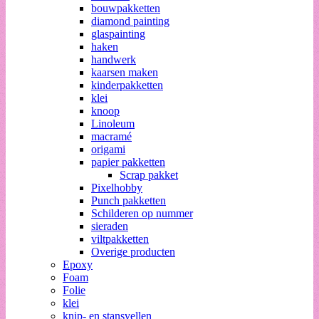
bouwpakketten
diamond painting
glaspainting
haken
handwerk
kaarsen maken
kinderpakketten
klei
knoop
Linoleum
macramé
origami
papier pakketten
Scrap pakket
Pixelhobby
Punch pakketten
Schilderen op nummer
sieraden
viltpakketten
Overige producten
Epoxy
Foam
Folie
klei
knip- en stansvellen