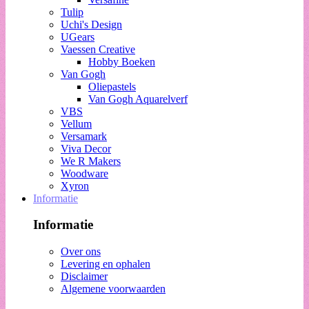
Tulip
Uchi's Design
UGears
Vaessen Creative
Hobby Boeken
Van Gogh
Oliepastels
Van Gogh Aquarelverf
VBS
Vellum
Versamark
Viva Decor
We R Makers
Woodware
Xyron
Informatie
Informatie
Over ons
Levering en ophalen
Disclaimer
Algemene voorwaarden