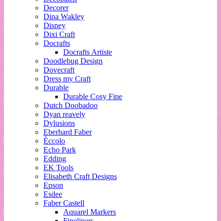
Decorer
Dina Wakley
Disney
Dixi Craft
Docrafts
Docrafts Artiste
Doodlebug Design
Dovecraft
Dress my Craft
Durable
Durable Cosy Fine
Dutch Doobadoo
Dyan reavely
Dylusions
Eberhard Faber
Èccolo
Echo Park
Edding
EK Tools
Elisabeth Craft Designs
Epson
Esdee
Faber Castell
Aquarel Markers
Fineliners