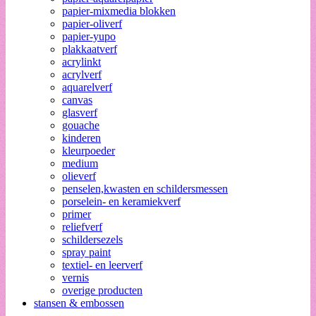
papier-mixmedia blokken
papier-oliverf
papier-yupo
plakkaatverf
acrylinkt
acrylverf
aquarelverf
canvas
glasverf
gouache
kinderen
kleurpoeder
medium
olieverf
penselen,kwasten en schildersmessen
porselein- en keramiekverf
primer
reliefverf
schildersezels
spray paint
textiel- en leerverf
vernis
overige producten
stansen & embossen