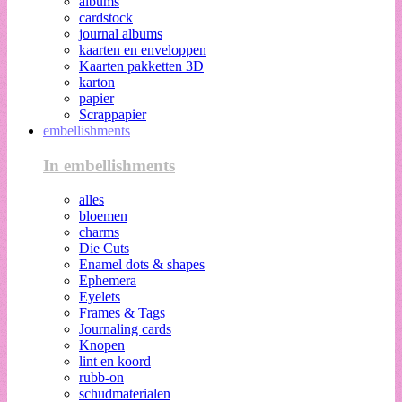
albums
cardstock
journal albums
kaarten en enveloppen
Kaarten pakketten 3D
karton
papier
Scrappapier
embellishments
In embellishments
alles
bloemen
charms
Die Cuts
Enamel dots & shapes
Ephemera
Eyelets
Frames & Tags
Journaling cards
Knopen
lint en koord
rubb-on
schudmaterialen