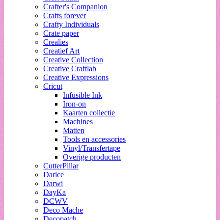
Crafter's Companion
Crafts forever
Crafty Individuals
Crate paper
Crealies
Creatief Art
Creative Collection
Creative Craftlab
Creative Expressions
Cricut
Infusible Ink
Iron-on
Kaarten collectie
Machines
Matten
Tools en accessories
Vinyl/Transfertape
Overige producten
CutterPillar
Darice
Darwi
DayKa
DCWV
Deco Mache
Decopatch