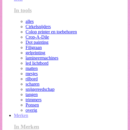
In tools
alles
Cirkelsnijders
Colop printer en toebehoren
Crop-A-Dile
Dot painting
Filigraan
gelprinting
lamineermachines
led lichtbord
matten
mesjes
rilbord
scharen
snijgereedschap
tangen
trimmers
Ponsen
overig
Merken
In Merken