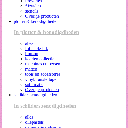
Powertex
Sieraden
stencils
Overige producten
plotter & benodigdheden
In plotter & benodigdheden
alles
Infusible Ink
iron-on
kaarten collectie
machines en persen
matten
tools en accessoires
vinyl/transfertape
sublimatie
Overige producten
schildersbenodigdheden
In schildersbenodigdheden
alles
oliepastels
papier-aquarelpapier