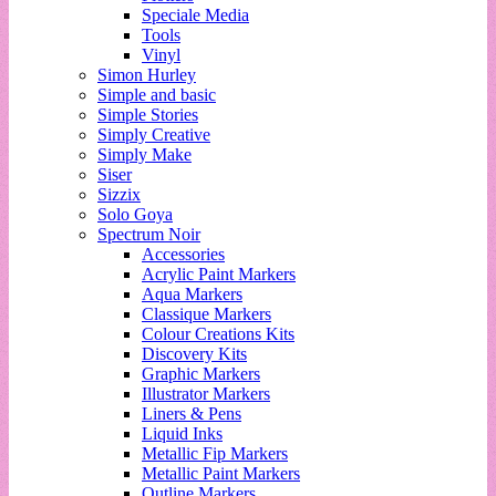
Speciale Media
Tools
Vinyl
Simon Hurley
Simple and basic
Simple Stories
Simply Creative
Simply Make
Siser
Sizzix
Solo Goya
Spectrum Noir
Accessories
Acrylic Paint Markers
Aqua Markers
Classique Markers
Colour Creations Kits
Discovery Kits
Graphic Markers
Illustrator Markers
Liners & Pens
Liquid Inks
Metallic Fip Markers
Metallic Paint Markers
Outline Markers