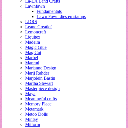
La-LA Land Crafts
Lawnfawn
Fundamentals
Lawn Fawn dies en stamps
LDRS
Leane Creatief
Lemoncraft
Liquitex
Madeira
Magic Glue
MagiCut
Marbel
Maremi
Marianne Design
Marij Rahder
Marjolein Bastin
Martha Stewart
Masterpiece design
Maya
Meaningful crafts
Memory Place
Metamark
Metoo Dolls
Mintay
Mitform