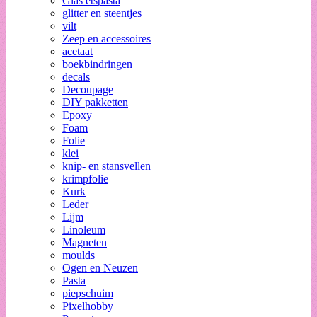
Glas etspasta
glitter en steentjes
vilt
Zeep en accessoires
acetaat
boekbindringen
decals
Decoupage
DIY pakketten
Epoxy
Foam
Folie
klei
knip- en stansvellen
krimpfolie
Kurk
Leder
Lijm
Linoleum
Magneten
moulds
Ogen en Neuzen
Pasta
piepschuim
Pixelhobby