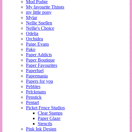
Mod Podge
My favourite Things
my little pony
Mylar
Nellie Snellen
Nellie's Choice
Odelia
Orchidea
Paige Evans
Pako
Paper Addicts
Paper Boutique
Paper Favourites
Paperfuel
Papermania
Papers for you
Pebbles
Pelckmans
Penstick
Pentart
Picket Fence Studios
Clear Stamps
Paper Glaze
Stencils
Pink Ink Design