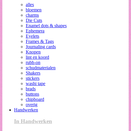
alles
bloemen
charms
Die Cuts
Enamel dots & shapes
Ephemera
Eyelets
Frames & Tags
Journaling cards
Knopen
lint en koord
rubb-on
schudmaterialen
Shakers
stickers
washi tape
brads
buttons
chipboard
overig
Handwerken
In Handwerken