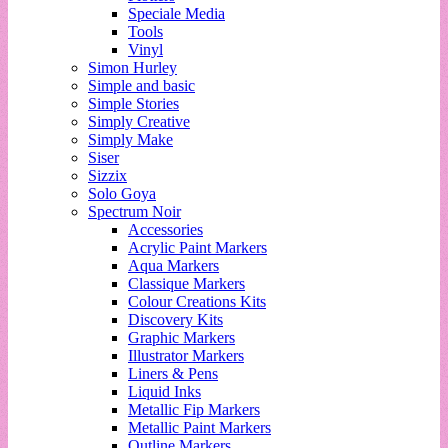
Speciale Media
Tools
Vinyl
Simon Hurley
Simple and basic
Simple Stories
Simply Creative
Simply Make
Siser
Sizzix
Solo Goya
Spectrum Noir
Accessories
Acrylic Paint Markers
Aqua Markers
Classique Markers
Colour Creations Kits
Discovery Kits
Graphic Markers
Illustrator Markers
Liners & Pens
Liquid Inks
Metallic Fip Markers
Metallic Paint Markers
Outline Markers