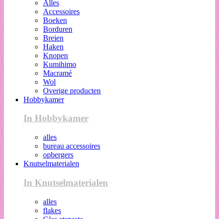
Alles
Accessoires
Boeken
Borduren
Breien
Haken
Knopen
Kumihimo
Macramé
Wol
Overige producten
Hobbykamer
In Hobbykamer
alles
bureau accessoires
opbergers
Knutselmaterialen
In Knutselmaterialen
alles
flakes