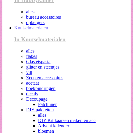
In Hobbykamer
alles
bureau accessoires
opbergers
Knutselmaterialen
In Knutselmaterialen
alles
flakes
Glas etspasta
glitter en steentjes
vilt
Zeep en accessoires
acetaat
boekbindringen
decals
Decoupage
Patchliner
DIY pakketten
alles
DIY Kit kaarsen maken en acc
Advent kalender
bloemen