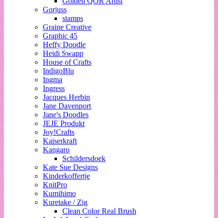
Golden QOR Artist
Gorjuss
stamps
Graine Creative
Graphic 45
Heffy Doodle
Heidi Swapp
House of Crafts
IndigoBlu
Ingma
Ingress
Jacques Herbin
Jane Davenport
Jane's Doodles
JEJE Produkt
Joy!Crafts
Kaiserkraft
Kangaro
Schildersdoek
Kate Sue Designs
Kinderkoffertje
KnitPro
Kumihimo
Kuretake / Zig
Clean Color Real Brush