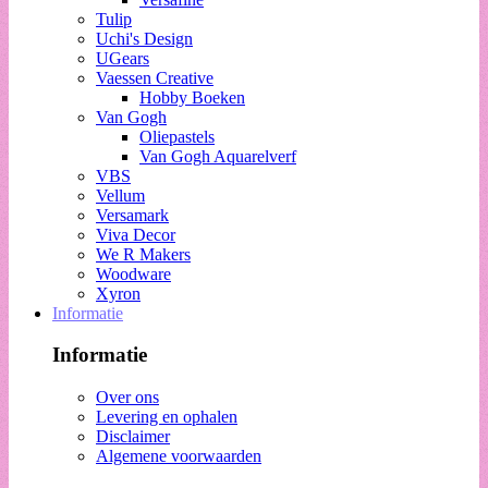
Tulip
Uchi's Design
UGears
Vaessen Creative
Hobby Boeken
Van Gogh
Oliepastels
Van Gogh Aquarelverf
VBS
Vellum
Versamark
Viva Decor
We R Makers
Woodware
Xyron
Informatie
Informatie
Over ons
Levering en ophalen
Disclaimer
Algemene voorwaarden