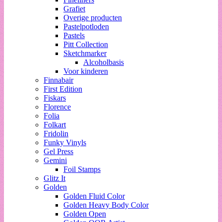
Grafiet
Overige producten
Pastelpotloden
Pastels
Pitt Collection
Sketchmarker
Alcoholbasis
Voor kinderen
Finnabair
First Edition
Fiskars
Florence
Folia
Folkart
Fridolin
Funky Vinyls
Gel Press
Gemini
Foil Stamps
Glitz It
Golden
Golden Fluid Color
Golden Heavy Body Color
Golden Open