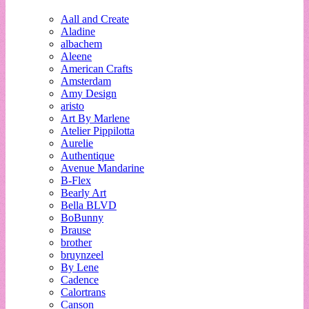
Aall and Create
Aladine
albachem
Aleene
American Crafts
Amsterdam
Amy Design
aristo
Art By Marlene
Atelier Pippilotta
Aurelie
Authentique
Avenue Mandarine
B-Flex
Bearly Art
Bella BLVD
BoBunny
Brause
brother
bruynzeel
By Lene
Cadence
Calortrans
Canson