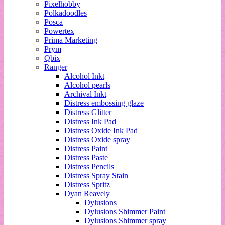
Pixelhobby
Polkadoodles
Posca
Powertex
Prima Marketing
Prym
Qbix
Ranger
Alcohol Inkt
Alcohol pearls
Archival Inkt
Distress embossing glaze
Distress Glitter
Distress Ink Pad
Distress Oxide Ink Pad
Distress Oxide spray
Distress Paint
Distress Paste
Distress Pencils
Distress Spray Stain
Distress Spritz
Dyan Reavely
Dylusions
Dylusions Shimmer Paint
Dylusions Shimmer spray