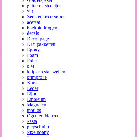
Glas etspasta
glitter en steentjes
vilt
Zeep en accessoires
acetaat
boekbindringen
decals
Decoupage
DIY pakketten
Epoxy
Foam
Folie
klei
knip- en stansvellen
krimpfolie
Kurk
Leder
Lijm
Linoleum
Magneten
moulds
Ogen en Neuzen
Pasta
piepschuim
Pixelhobby