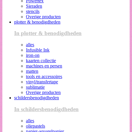
Powertex
Sieraden
stencils
Overige producten
plotter & benodigdheden
In plotter & benodigdheden
alles
Infusible Ink
iron-on
kaarten collectie
machines en persen
matten
tools en accessoires
vinyl/transfertape
sublimatie
Overige producten
schildersbenodigdheden
In schildersbenodigdheden
alles
oliepastels
papier-aquarelpapier