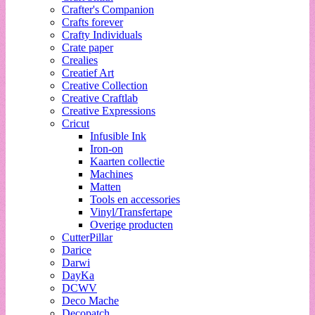
Crafter's Companion
Crafts forever
Crafty Individuals
Crate paper
Crealies
Creatief Art
Creative Collection
Creative Craftlab
Creative Expressions
Cricut
Infusible Ink
Iron-on
Kaarten collectie
Machines
Matten
Tools en accessories
Vinyl/Transfertape
Overige producten
CutterPillar
Darice
Darwi
DayKa
DCWV
Deco Mache
Decopatch