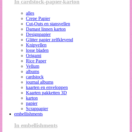
In cardstock-papier-karton
alles
Crepe Papier
Cut-Outs en stansvellen
Damast linnen karton
Designpapier
Glitter papier zelfklevend
Knipvellen
losse bladen
Origami
Rice Paper
Vellum
albums
cardstock
journal albums
kaarten en enveloppen
Kaarten pakketten 3D
karton
papier
Scrappapier
embellishments
In embellishments