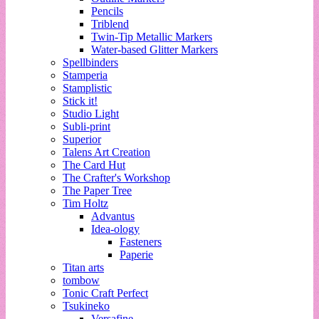
Pencils
Triblend
Twin-Tip Metallic Markers
Water-based Glitter Markers
Spellbinders
Stamperia
Stamplistic
Stick it!
Studio Light
Subli-print
Superior
Talens Art Creation
The Card Hut
The Crafter's Workshop
The Paper Tree
Tim Holtz
Advantus
Idea-ology
Fasteners
Paperie
Titan arts
tombow
Tonic Craft Perfect
Tsukineko
Versafine