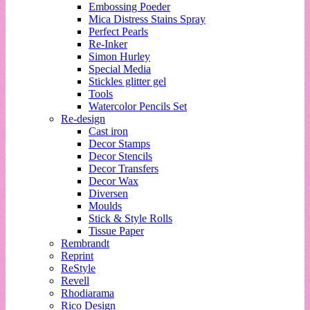
Embossing Poeder
Mica Distress Stains Spray
Perfect Pearls
Re-Inker
Simon Hurley
Special Media
Stickles glitter gel
Tools
Watercolor Pencils Set
Re-design
Cast iron
Decor Stamps
Decor Stencils
Decor Transfers
Decor Wax
Diversen
Moulds
Stick & Style Rolls
Tissue Paper
Rembrandt
Reprint
ReStyle
Revell
Rhodiarama
Rico Design