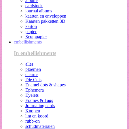
albums
cardstock
journal albums
kaarten en enveloppen
Kaarten pakketten 3D
karton
papier
Scrappapier
embellishments
In embellishments
alles
bloemen
charms
Die Cuts
Enamel dots & shapes
Ephemera
Eyelets
Frames & Tags
Journaling cards
Knopen
lint en koord
rubb-on
schudmaterialen