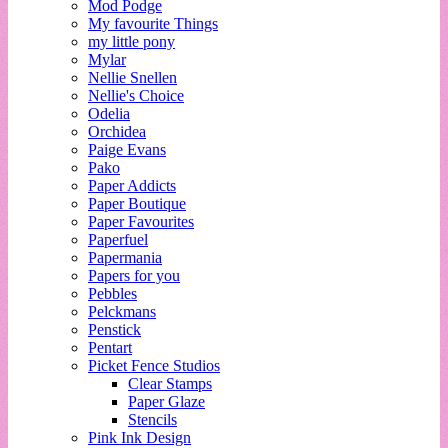
Mod Podge
My favourite Things
my little pony
Mylar
Nellie Snellen
Nellie's Choice
Odelia
Orchidea
Paige Evans
Pako
Paper Addicts
Paper Boutique
Paper Favourites
Paperfuel
Papermania
Papers for you
Pebbles
Pelckmans
Penstick
Pentart
Picket Fence Studios
Clear Stamps
Paper Glaze
Stencils
Pink Ink Design