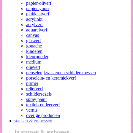
papier-oliverf
papier-yupo
plakkaatverf
acrylinkt
acrylverf
aquarelverf
canvas
glasverf
gouache
kinderen
kleurpoeder
medium
olieverf
penselen,kwasten en schildersmessen
porselein- en keramiekverf
primer
reliefverf
schildersezels
spray paint
textiel- en leerverf
vernis
overige producten
stansen & embossen
In stansen & embossen