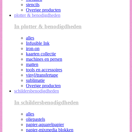
stencils
Overige producten
plotter & benodigdheden
In plotter & benodigdheden
alles
Infusible Ink
iron-on
kaarten collectie
machines en persen
matten
tools en accessoires
vinyl/transfertape
sublimatie
Overige producten
schildersbenodigdheden
In schildersbenodigdheden
alles
oliepastels
papier-aquarelpapier
papier-mixmedia blokken