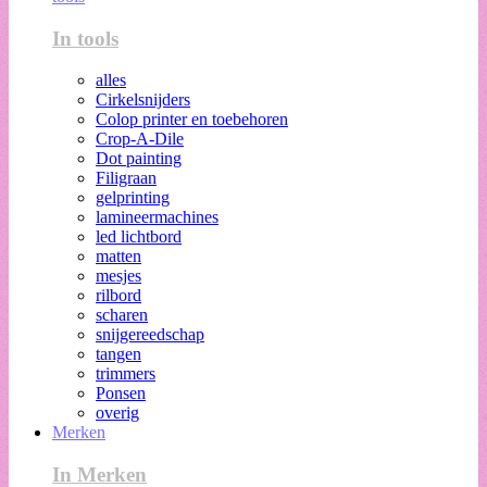
In tools
alles
Cirkelsnijders
Colop printer en toebehoren
Crop-A-Dile
Dot painting
Filigraan
gelprinting
lamineermachines
led lichtbord
matten
mesjes
rilbord
scharen
snijgereedschap
tangen
trimmers
Ponsen
overig
Merken
In Merken