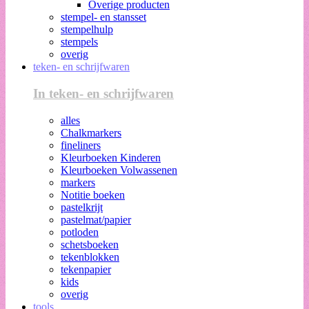
Overige producten
stempel- en stansset
stempelhulp
stempels
overig
teken- en schrijfwaren
In teken- en schrijfwaren
alles
Chalkmarkers
fineliners
Kleurboeken Kinderen
Kleurboeken Volwassenen
markers
Notitie boeken
pastelkrijt
pastelmat/papier
potloden
schetsboeken
tekenblokken
tekenpapier
kids
overig
tools