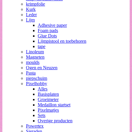
krimpfolie
Kurk
Leder
Lijm
Adhesive paper
Foam pads
Glue Dots
Lijmpistool en toebehoren
tape
Linoleum
Magneten
moulds
Ogen en Neuzen
Pasta
piepschuim
Pixelhobby
Alles
Basisplaten
Groeimeter
Medaillon startset
Pixelmatjes
Sets
Overige producten
Powertex
Sieraden