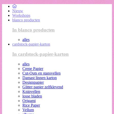
Nieuw
Workshops
blanco producten
In blanco producten
alles
cardstock-papier-karton
In cardstock-papier-karton
alles
Crepe Papier
Cut-Outs en stansvellen
Damast linnen karton
Designpapier
Glitter papier zelfklevend
Knipvellen
losse bladen
Origami
Rice Paper
Vellum