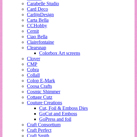
Carabelle Studio
Card Deco
CarlijnDesign
Carta Bella
CCHobby
Cernit
Ciao Bella
Clairefontaine
Clearsnap
Colorbox Art screens
Clover
CMP
Cobra
Collall
Colop E-Mark
Coosa Crafts
Cosmic Shimmer
Cottage Cutz
Couture Creations
Cut, Foil & Emboss Dies
GoCut and Emboss
GoPress and foil
Craft Consortium
Craft Perfect
Craft Smith