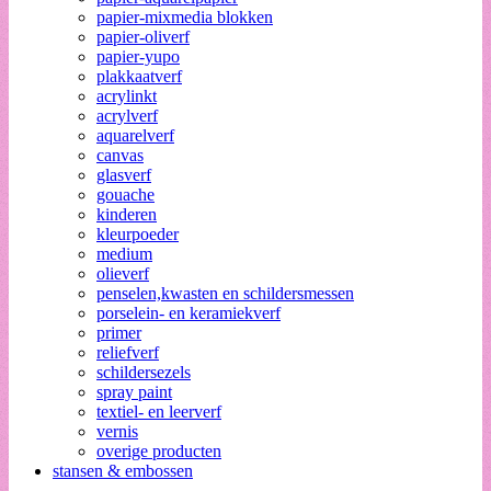
papier-mixmedia blokken
papier-oliverf
papier-yupo
plakkaatverf
acrylinkt
acrylverf
aquarelverf
canvas
glasverf
gouache
kinderen
kleurpoeder
medium
olieverf
penselen,kwasten en schildersmessen
porselein- en keramiekverf
primer
reliefverf
schildersezels
spray paint
textiel- en leerverf
vernis
overige producten
stansen & embossen