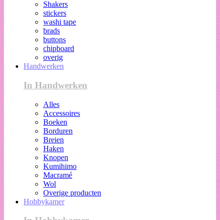
Shakers
stickers
washi tape
brads
buttons
chipboard
overig
Handwerken
In Handwerken
Alles
Accessoires
Boeken
Borduren
Breien
Haken
Knopen
Kumihimo
Macramé
Wol
Overige producten
Hobbykamer