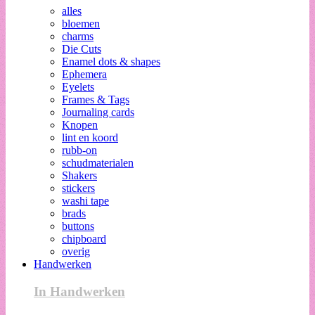
alles
bloemen
charms
Die Cuts
Enamel dots & shapes
Ephemera
Eyelets
Frames & Tags
Journaling cards
Knopen
lint en koord
rubb-on
schudmaterialen
Shakers
stickers
washi tape
brads
buttons
chipboard
overig
Handwerken
In Handwerken