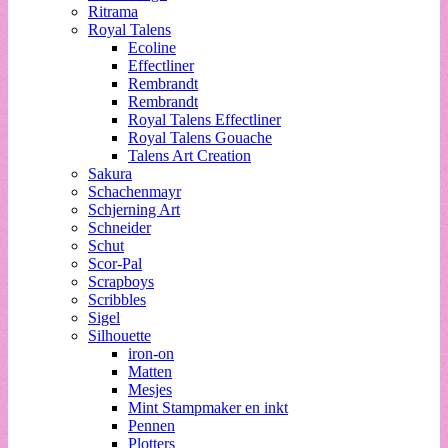
Ritrama
Royal Talens
Ecoline
Effectliner
Rembrandt
Rembrandt
Royal Talens Effectliner
Royal Talens Gouache
Talens Art Creation
Sakura
Schachenmayr
Schjerning Art
Schneider
Schut
Scor-Pal
Scrapboys
Scribbles
Sigel
Silhouette
iron-on
Matten
Mesjes
Mint Stampmaker en inkt
Pennen
Plotters