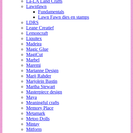
La-LA Land Crafts
Lawnfawn
Fundamentals
Lawn Fawn dies en stamps
LDRS
Leane Creatief
Lemoncraft
Liquitex
Madeira
Magic Glue
MagiCut
Marbel
Maremi
Marianne Design
Marij Rahder
Marjolein Bastin
Martha Stewart
Masterpiece design
Maya
Meaningful crafts
Memory Place
Metamark
Metoo Dolls
Mintay
Mitform