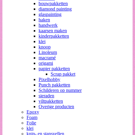
bouwpakketten
diamond painting
glaspainting
haken
handwerk
kaarsen maken
kinderpakketten
klei
knoop
Linoleum
macramé
origami
papier pakketten
Scrap pakket
Pixelhobby
Punch pakketten
Schilderen op nummer
sieraden
viltpakketten
Overige producten
Epoxy
Foam
Folie
klei
knip- en stansvellen