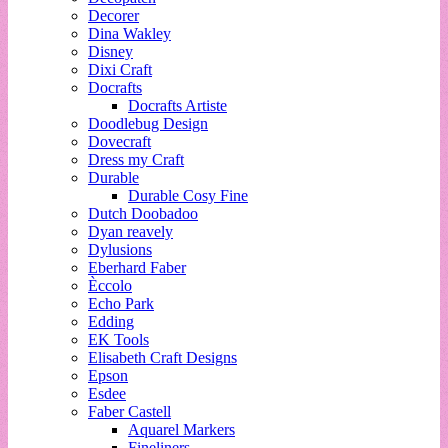
Decorer
Dina Wakley
Disney
Dixi Craft
Docrafts
Docrafts Artiste
Doodlebug Design
Dovecraft
Dress my Craft
Durable
Durable Cosy Fine
Dutch Doobadoo
Dyan reavely
Dylusions
Eberhard Faber
Èccolo
Echo Park
Edding
EK Tools
Elisabeth Craft Designs
Epson
Esdee
Faber Castell
Aquarel Markers
Fineliners