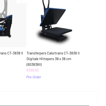
rans CT-3838 II
Transferpers Calortrans CT-3838 II
Digitale Hittepers 38 x 38 cm
(603838II)
€
399,00
Pre-Order