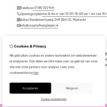
+31 85 0221414
Telefoon
ma,di,do,vr van 10:00-16:00 uur / wo van 10
Openingstijden
Adres Rendementsweg 24M 3641 SL Mijdrecht
info@creatiefmetplezier.nl
Cookies & Privacy
Informatie
We gebruiken cookies en andere technieken om websiteverkeer
Over ons
Ca
te analyseren. Ook delen we informatie over uw gebruik van onze
Levering en ophalen
Aa
site met onze partners voor analyse.
Lees onze
Disclaimer
cookieverklaring
hier
Algemene voorwaarden
Accepteren
Weigeren
Cookie-instellingen