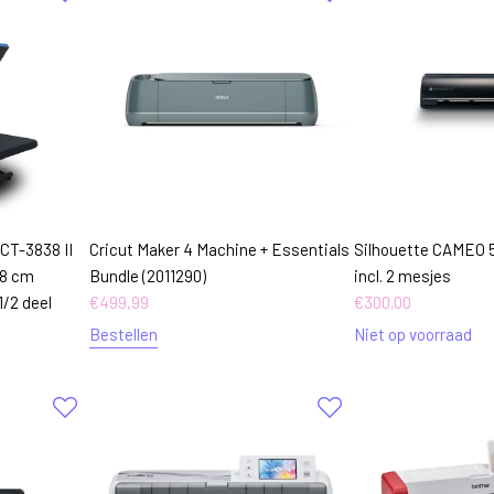
CT-3838 II
Cricut Maker 4 Machine + Essentials
Silhouette CAMEO 5
38 cm
Bundle (2011290)
incl. 2 mesjes
1/2 deel
€
499,99
€
300,00
Bestellen
Niet op voorraad