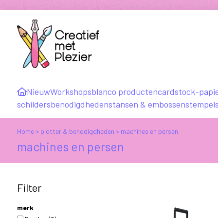
Nieuw
Workshops
blanco producten
cardstock-papi
schildersbenodigdheden
stansen & embossen
stempel
Home
>
plotter & benodigdheden
>
machines en persen
machines en persen
Filter
merk