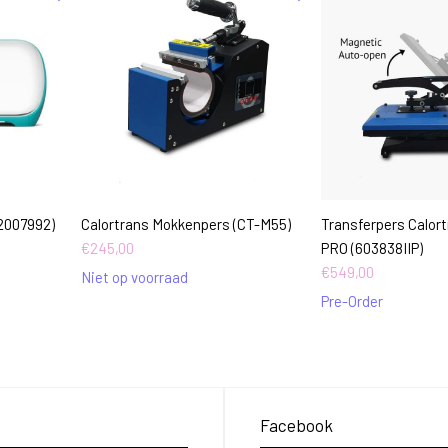
2007992)
Calortrans Mokkenpers (CT-M55)
Transferpers Calort
€
245,00
PRO (603838IIP)
€
549,00
Niet op voorraad
Pre-Order
Facebook