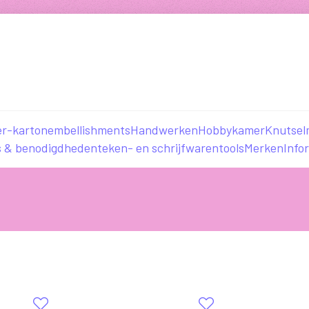
er-karton
embellishments
Handwerken
Hobbykamer
Knutsel
s & benodigdheden
teken- en schrijfwaren
tools
Merken
Info