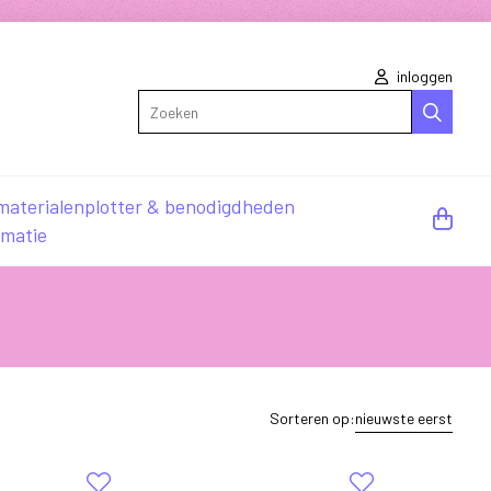
inloggen
Zoeken
materialen
plotter & benodigdheden
rmatie
Sorteren op:
nieuwste eerst