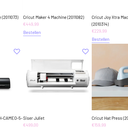
 (2011073)
Cricut Maker 4 Machine (2011082)
Cricut Joy Xtra Ma
€
449,99
(2010314)
€
229,99
Bestellen
Bestellen
LH-CAMEO-5-
Siser Juliet
Cricut Hat Press (2
€
499,00
€
159,99