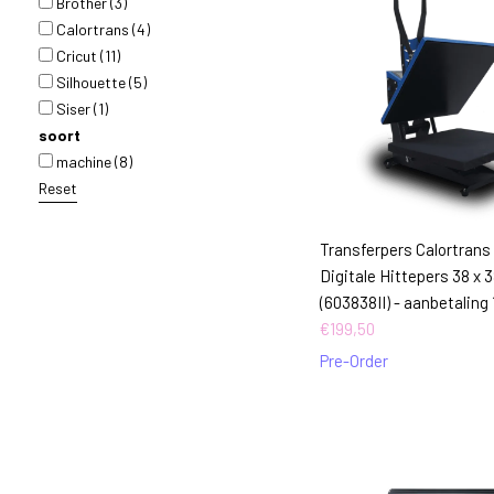
Brother
(3)
Calortrans
(4)
Cricut
(11)
Silhouette
(5)
Siser
(1)
soort
machine
(8)
Reset
Transferpers Calortrans 
Digitale Hittepers 38 x 
(603838II) - aanbetaling 
€
199,50
Pre-Order