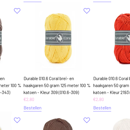
 en
Durable 010.6 Coral brei- en
Durable 010.6 Coral 
meter 100 %
haakgaren 50 gram 125 meter 100 %
haakgaren 50 gram 
6-343)
katoen - Kleur 309 (010.6-309)
katoen - Kleur 2193 
€
2,80
€
2,80
Bestellen
Bestellen