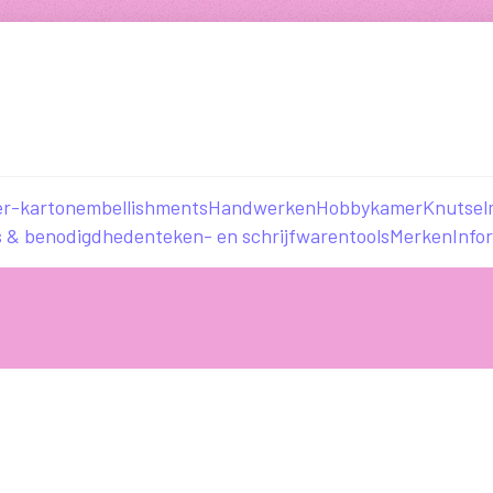
er-karton
embellishments
Handwerken
Hobbykamer
Knutsel
s & benodigdheden
teken- en schrijfwaren
tools
Merken
Info