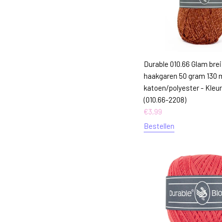
Durable 010.66 Glam brei
haakgaren 50 gram 130 
katoen/polyester - Kleu
(010.66-2208)
€
3,99
Bestellen