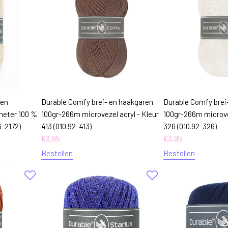
 en
Durable Comfy brei- en haakgaren
Durable Comfy brei
meter 100 %
100gr-266m microvezel acryl - Kleur
100gr-266m microvez
6-2172)
413 (010.92-413)
326 (010.92-326)
€
3,95
€
3,95
Bestellen
Bestellen