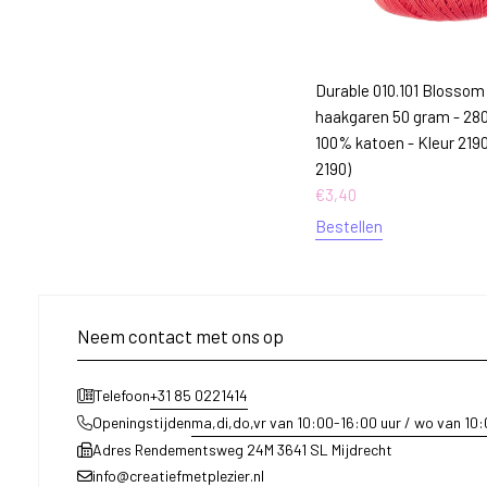
Durable 010.101 Blossom 
haakgaren 50 gram - 28
100% katoen - Kleur 2190 
2190)
€
3,40
Bestellen
Neem contact met ons op
+31 85 0221414
Telefoon
ma,di,do,vr van 10:00-16:00 uur / wo van 10
Openingstijden
Adres Rendementsweg 24M 3641 SL Mijdrecht
info@creatiefmetplezier.nl