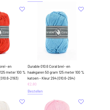
brei- en
Durable 010.6 Coral brei- en
125 meter 100 %
haakgaren 50 gram 125 meter 100 %
(010.6-2193)
katoen - Kleur 294 (010.6-294)
€
2,80
Bestellen