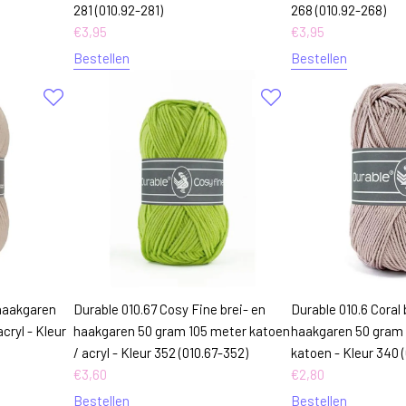
281 (010.92-281)
268 (010.92-268)
€
3,95
€
3,95
Bestellen
Bestellen
haakgaren
Durable 010.67 Cosy Fine brei- en
Durable 010.6 Coral 
cryl - Kleur
haakgaren 50 gram 105 meter katoen
haakgaren 50 gram 
/ acryl - Kleur 352 (010.67-352)
katoen - Kleur 340 
€
3,60
€
2,80
Bestellen
Bestellen