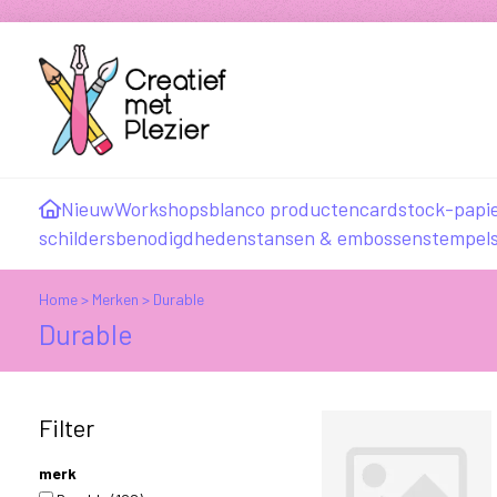
Nieuw
Workshops
blanco producten
cardstock-papi
schildersbenodigdheden
stansen & embossen
stempel
Home
>
Merken
>
Durable
Durable
Filter
merk