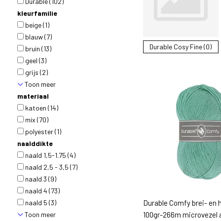
Durable
(102)
kleurfamilie
beige
(1)
blauw
(7)
Durable Cosy Fine (0)
bruin
(13)
geel
(3)
grijs
(2)
Toon meer
materiaal
katoen
(14)
mix
(70)
polyester
(1)
naalddikte
naald 1,5-1.75
(4)
naald 2,5 - 3,5
(7)
naald 3
(9)
naald 4
(73)
naald 5
(3)
Durable Comfy brei- en 
Toon meer
100gr-266m microvezel a