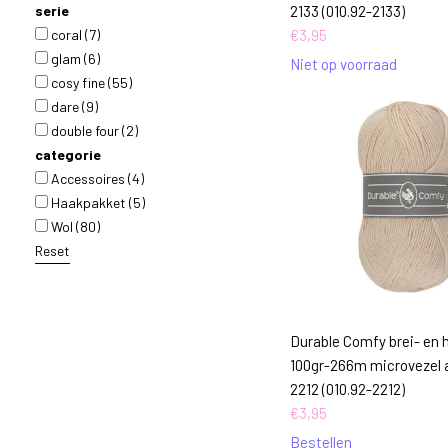
serie
2133 (010.92-2133)
coral
(7)
€
3,95
glam
(6)
Niet op voorraad
cosy fine
(55)
dare
(9)
double four
(2)
categorie
Accessoires
(4)
Haakpakket
(5)
Wol
(80)
Reset
Durable Comfy brei- en 
100gr-266m microvezel a
2212 (010.92-2212)
€
3,95
Bestellen