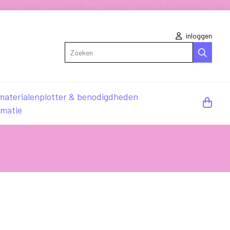
inloggen
Zoeken
materialen
plotter & benodigdheden
rmatie