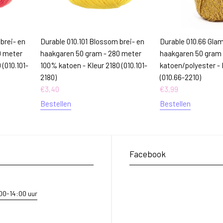
brei- en
Durable 010.101 Blossom brei- en
Durable 010.66 Glam
0 meter
haakgaren 50 gram - 280 meter
haakgaren 50 gram
(010.101-
100% katoen - Kleur 2180 (010.101-
katoen/polyester - 
2180)
(010.66-2210)
€
3,40
€
3,99
Bestellen
Bestellen
Facebook
:00-14:00 uur