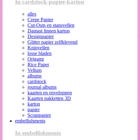
In cardstock-papier-karton
alles
Crepe Papier
Cut-Outs en stansvellen
Damast linnen karton
Designpapier
Glitter papier zelfklevend
Knipvellen
losse bladen
Origami
Rice Paper
Vellum
albums
cardstock
journal albums
kaarten en enveloppen
Kaarten pakketten 3D
karton
papier
Scrappapier
embellishments
In embellishments