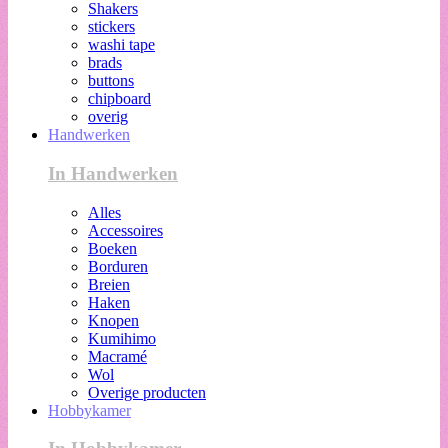
Shakers
stickers
washi tape
brads
buttons
chipboard
overig
Handwerken
In Handwerken
Alles
Accessoires
Boeken
Borduren
Breien
Haken
Knopen
Kumihimo
Macramé
Wol
Overige producten
Hobbykamer