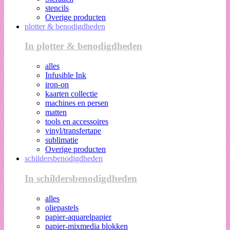
stencils
Overige producten
plotter & benodigdheden
In plotter & benodigdheden
alles
Infusible Ink
iron-on
kaarten collectie
machines en persen
matten
tools en accessoires
vinyl/transfertape
sublimatie
Overige producten
schildersbenodigdheden
In schildersbenodigdheden
alles
oliepastels
papier-aquarelpapier
papier-mixmedia blokken