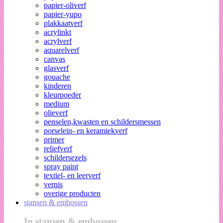
papier-oliverf
papier-yupo
plakkaatverf
acrylinkt
acrylverf
aquarelverf
canvas
glasverf
gouache
kinderen
kleurpoeder
medium
olieverf
penselen,kwasten en schildersmessen
porselein- en keramiekverf
primer
reliefverf
schildersezels
spray paint
textiel- en leerverf
vernis
overige producten
stansen & embossen
In stansen & embossen