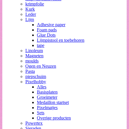
krimpfolie
Kurk
Leder
Lijm
Adhesive paper
Foam pads
Glue Dots
Lijmpistool en toebehoren
tape
Linoleum
Magneten
moulds
Ogen en Neuzen
Pasta
piepschuim
Pixelhobby
Alles
Basisplaten
Groeimeter
Medaillon startset
Pixelmatjes
Sets
Overige producten
Powertex
Sieraden