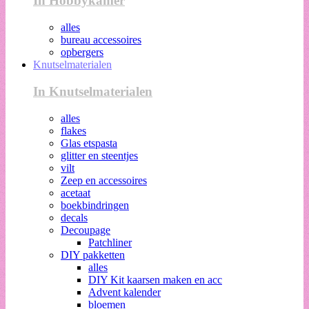
In Hobbykamer
alles
bureau accessoires
opbergers
Knutselmaterialen
In Knutselmaterialen
alles
flakes
Glas etspasta
glitter en steentjes
vilt
Zeep en accessoires
acetaat
boekbindringen
decals
Decoupage
Patchliner
DIY pakketten
alles
DIY Kit kaarsen maken en acc
Advent kalender
bloemen