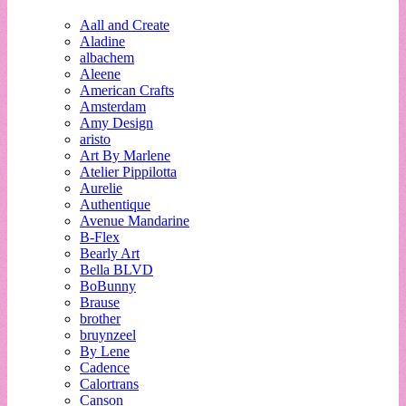
Aall and Create
Aladine
albachem
Aleene
American Crafts
Amsterdam
Amy Design
aristo
Art By Marlene
Atelier Pippilotta
Aurelie
Authentique
Avenue Mandarine
B-Flex
Bearly Art
Bella BLVD
BoBunny
Brause
brother
bruynzeel
By Lene
Cadence
Calortrans
Canson