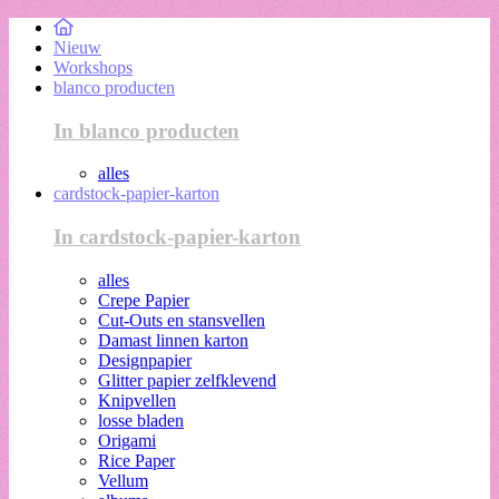
Nieuw
Workshops
blanco producten
In blanco producten
alles
cardstock-papier-karton
In cardstock-papier-karton
alles
Crepe Papier
Cut-Outs en stansvellen
Damast linnen karton
Designpapier
Glitter papier zelfklevend
Knipvellen
losse bladen
Origami
Rice Paper
Vellum