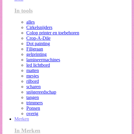
In tools
alles
Cirkelsnijders
Colop printer en toebehoren
Crop-A-Dile
Dot painting
Filigraan
gelprinting
lamineermachines
led lichtbord
matten
mesjes
rilbord
scharen
snijgereedschap
tangen
trimmers
Ponsen
overig
Merken
In Merken