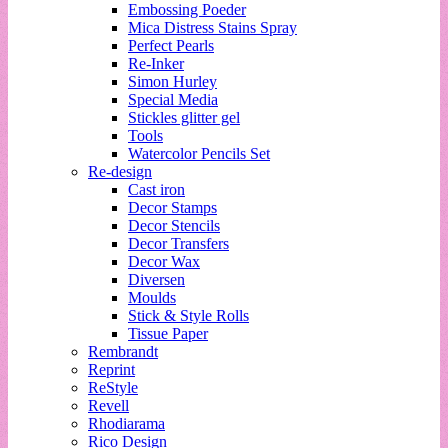
Embossing Poeder
Mica Distress Stains Spray
Perfect Pearls
Re-Inker
Simon Hurley
Special Media
Stickles glitter gel
Tools
Watercolor Pencils Set
Re-design
Cast iron
Decor Stamps
Decor Stencils
Decor Transfers
Decor Wax
Diversen
Moulds
Stick & Style Rolls
Tissue Paper
Rembrandt
Reprint
ReStyle
Revell
Rhodiarama
Rico Design