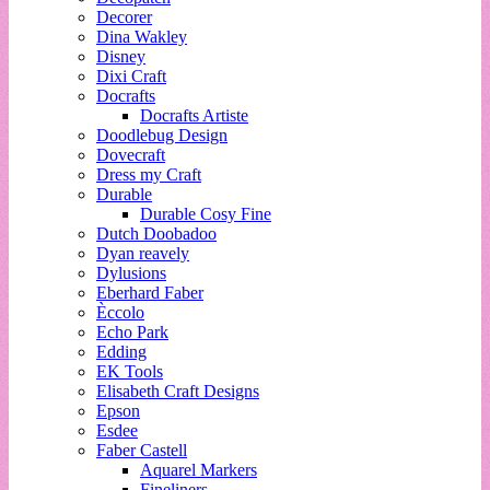
Decorer
Dina Wakley
Disney
Dixi Craft
Docrafts
Docrafts Artiste
Doodlebug Design
Dovecraft
Dress my Craft
Durable
Durable Cosy Fine
Dutch Doobadoo
Dyan reavely
Dylusions
Eberhard Faber
Èccolo
Echo Park
Edding
EK Tools
Elisabeth Craft Designs
Epson
Esdee
Faber Castell
Aquarel Markers
Fineliners