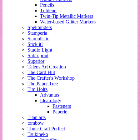
Pencils
Triblend
Twin-Tip Metallic Markers
Water-based Glitter Markers
Spellbinders
Stamperia
Stamplistic
Stick it!
Studio Light
Subli-print
Superior
Talens Art Creation
The Card Hut
The Crafter's Workshop
The Paper Tree
Tim Holtz
Advantus
Idea-ology
Fasteners
Paperie
Titan arts
tombow
Tonic Craft Perfect
Tsukineko
Versafine