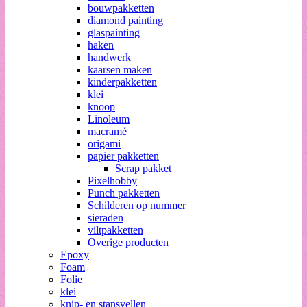
bouwpakketten
diamond painting
glaspainting
haken
handwerk
kaarsen maken
kinderpakketten
klei
knoop
Linoleum
macramé
origami
papier pakketten
Scrap pakket
Pixelhobby
Punch pakketten
Schilderen op nummer
sieraden
viltpakketten
Overige producten
Epoxy
Foam
Folie
klei
knip- en stansvellen