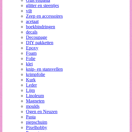
Glas etspasta
glitter en steentjes
vilt
Zeep en accessoires
acetaat
boekbindringen
decals
Decoupage
DIY pakketten
Epoxy
Foam
Folie
klei
knip- en stansvellen
krimpfolie
Kurk
Leder
Lijm
Linoleum
Magneten
moulds
Ogen en Neuzen
Pasta
piepschuim
Pixelhobby