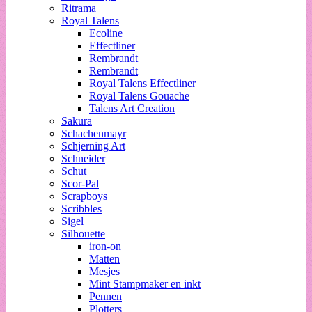
Ritrama
Royal Talens
Ecoline
Effectliner
Rembrandt
Rembrandt
Royal Talens Effectliner
Royal Talens Gouache
Talens Art Creation
Sakura
Schachenmayr
Schjerning Art
Schneider
Schut
Scor-Pal
Scrapboys
Scribbles
Sigel
Silhouette
iron-on
Matten
Mesjes
Mint Stampmaker en inkt
Pennen
Plotters