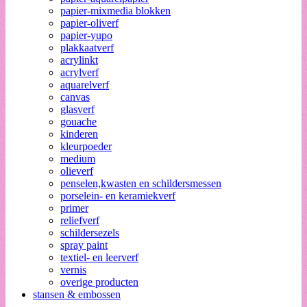
papier-mixmedia blokken
papier-oliverf
papier-yupo
plakkaatverf
acrylinkt
acrylverf
aquarelverf
canvas
glasverf
gouache
kinderen
kleurpoeder
medium
olieverf
penselen,kwasten en schildersmessen
porselein- en keramiekverf
primer
reliefverf
schildersezels
spray paint
textiel- en leerverf
vernis
overige producten
stansen & embossen