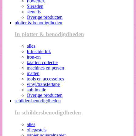
Powertex
Sieraden
stencils
Overige producten
plotter & benodigdheden
In plotter & benodigdheden
alles
Infusible Ink
iron-on
kaarten collectie
machines en persen
matten
tools en accessoires
vinyl/transfertape
sublimatie
Overige producten
schildersbenodigdheden
In schildersbenodigdheden
alles
oliepastels
papier-aquarelpapier