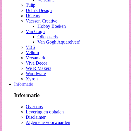
Tulip
Uchi's Design
UGears
Vaessen Creative
Hobby Boeken
Van Gogh
Oliepastels
Van Gogh Aquarelverf
VBS
Vellum
Versamark
Viva Decor
We R Makers
Woodware
Xyron
Informatie
Informatie
Over ons
Levering en ophalen
Disclaimer
Algemene voorwaarden