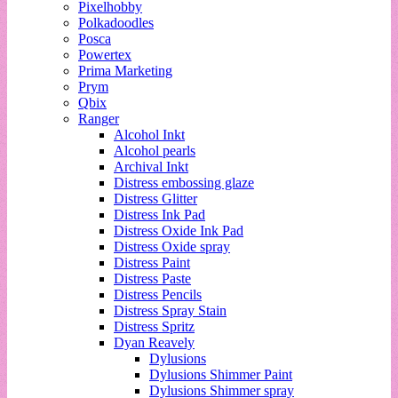
Pixelhobby
Polkadoodles
Posca
Powertex
Prima Marketing
Prym
Qbix
Ranger
Alcohol Inkt
Alcohol pearls
Archival Inkt
Distress embossing glaze
Distress Glitter
Distress Ink Pad
Distress Oxide Ink Pad
Distress Oxide spray
Distress Paint
Distress Paste
Distress Pencils
Distress Spray Stain
Distress Spritz
Dyan Reavely
Dylusions
Dylusions Shimmer Paint
Dylusions Shimmer spray