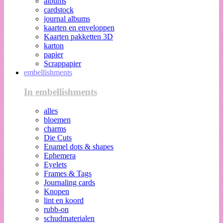
albums
cardstock
journal albums
kaarten en enveloppen
Kaarten pakketten 3D
karton
papier
Scrappapier
embellishments
In embellishments
alles
bloemen
charms
Die Cuts
Enamel dots & shapes
Ephemera
Eyelets
Frames & Tags
Journaling cards
Knopen
lint en koord
rubb-on
schudmaterialen