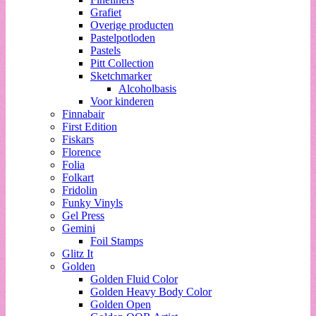
Grafiet
Overige producten
Pastelpotloden
Pastels
Pitt Collection
Sketchmarker
Alcoholbasis
Voor kinderen
Finnabair
First Edition
Fiskars
Florence
Folia
Folkart
Fridolin
Funky Vinyls
Gel Press
Gemini
Foil Stamps
Glitz It
Golden
Golden Fluid Color
Golden Heavy Body Color
Golden Open