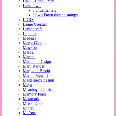
La-LA Land Crafts
Lawnfawn
Fundamentals
Lawn Fawn dies en stamps
LDRS
Leane Creatief
Lemoncraft
Liquitex
Madeira
Magic Glue
MagiCut
Marbel
Maremi
Marianne Design
Marij Rahder
Marjolein Bastin
Martha Stewart
Masterpiece design
Maya
Meaningful crafts
Memory Place
Metamark
Metoo Dolls
Mintay
Mitform