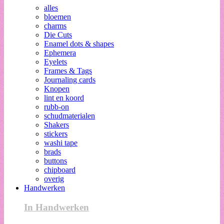
alles
bloemen
charms
Die Cuts
Enamel dots & shapes
Ephemera
Eyelets
Frames & Tags
Journaling cards
Knopen
lint en koord
rubb-on
schudmaterialen
Shakers
stickers
washi tape
brads
buttons
chipboard
overig
Handwerken
In Handwerken