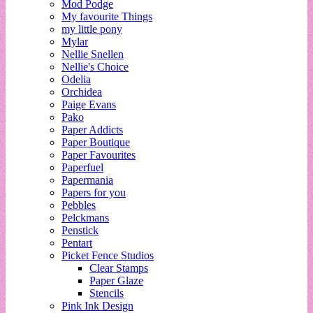
Mod Podge
My favourite Things
my little pony
Mylar
Nellie Snellen
Nellie's Choice
Odelia
Orchidea
Paige Evans
Pako
Paper Addicts
Paper Boutique
Paper Favourites
Paperfuel
Papermania
Papers for you
Pebbles
Pelckmans
Penstick
Pentart
Picket Fence Studios
Clear Stamps
Paper Glaze
Stencils
Pink Ink Design