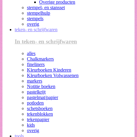
Overige producten
stempel- en stansset
stempelhulp
stempels
overig
teken- en schrijfwaren
In teken- en schrijfwaren
alles
Chalkmarkers
fineliners
Kleurboeken Kinderen
Kleurboeken Volwassenen
markers
Notitie boeken
pastelkrijt
pastelmat/papier
potloden
schetsboeken
tekenblokken
tekenpapier
kids
overig
tools