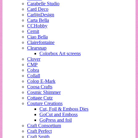
Carabelle Studio
Card Deco
CarlijnDesign
Carta Bella
CCHobby
Cernit
Ciao Bella
Clairefontaine
Clearsnap
Colorbox Art screens
Clover
CMP
Cobra
Collall
Colop E-Mark
Coosa Crafts
Cosmic Shimmer
Cottage Cutz
Couture Creations
Cut, Foil & Emboss Dies
GoCut and Emboss
GoPress and foil
Craft Consortium
Craft Perfect
Craft Smith