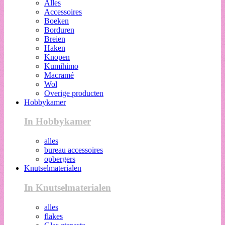
Alles
Accessoires
Boeken
Borduren
Breien
Haken
Knopen
Kumihimo
Macramé
Wol
Overige producten
Hobbykamer
In Hobbykamer
alles
bureau accessoires
opbergers
Knutselmaterialen
In Knutselmaterialen
alles
flakes