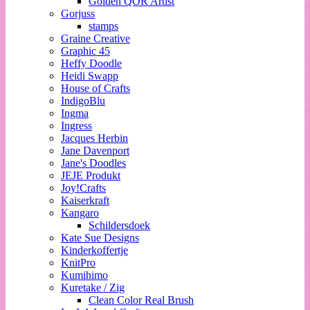
Golden QOR Artist
Gorjuss
stamps
Graine Creative
Graphic 45
Heffy Doodle
Heidi Swapp
House of Crafts
IndigoBlu
Ingma
Ingress
Jacques Herbin
Jane Davenport
Jane's Doodles
JEJE Produkt
Joy!Crafts
Kaiserkraft
Kangaro
Schildersdoek
Kate Sue Designs
Kinderkoffertje
KnitPro
Kumihimo
Kuretake / Zig
Clean Color Real Brush