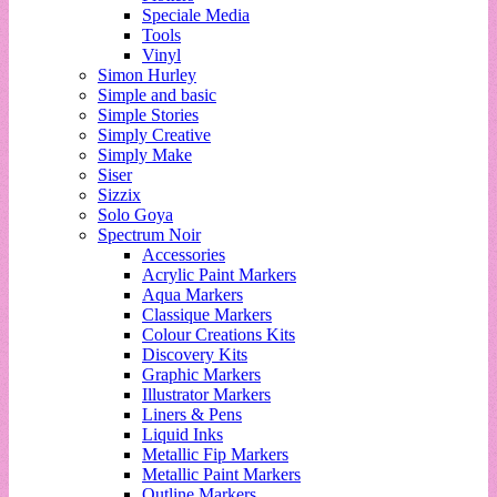
Speciale Media
Tools
Vinyl
Simon Hurley
Simple and basic
Simple Stories
Simply Creative
Simply Make
Siser
Sizzix
Solo Goya
Spectrum Noir
Accessories
Acrylic Paint Markers
Aqua Markers
Classique Markers
Colour Creations Kits
Discovery Kits
Graphic Markers
Illustrator Markers
Liners & Pens
Liquid Inks
Metallic Fip Markers
Metallic Paint Markers
Outline Markers