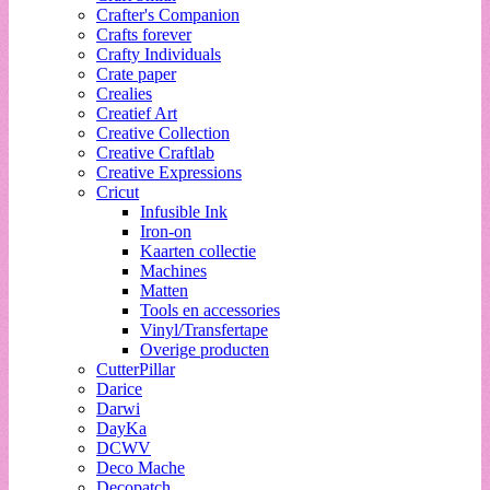
Crafter's Companion
Crafts forever
Crafty Individuals
Crate paper
Crealies
Creatief Art
Creative Collection
Creative Craftlab
Creative Expressions
Cricut
Infusible Ink
Iron-on
Kaarten collectie
Machines
Matten
Tools en accessories
Vinyl/Transfertape
Overige producten
CutterPillar
Darice
Darwi
DayKa
DCWV
Deco Mache
Decopatch