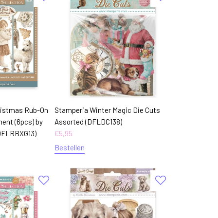
ristmas Rub-On
Stamperia Winter Magic Die Cuts
ent (6pcs) by
Assorted (DFLDC138)
(DFLRBXG13)
€
5,95
Bestellen