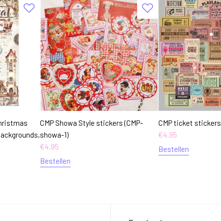
Christmas
CMP Showa Style stickers (CMP-
CMP ticket stickers
Backgrounds,
showa-1)
€
4,95
€
4,95
Bestellen
Bestellen