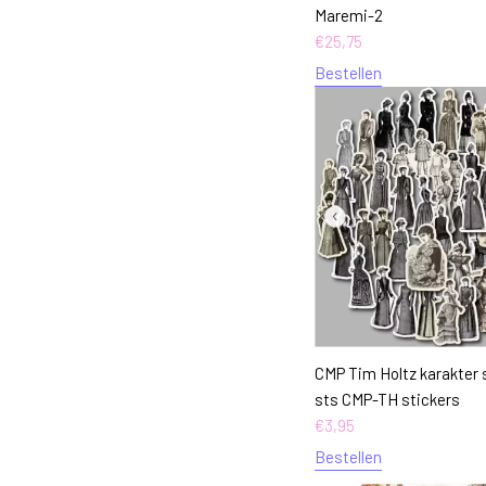
Maremi-2
€
25,75
Bestellen
CMP Tim Holtz karakter 
sts CMP-TH stickers
€
3,95
Bestellen