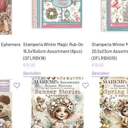
c Ephemera
Stamperia Winter Magic Rub-On
Stamperia Winter 
15,5x15x5cm Assortment (6pcs)
20,5x23cm Assortm
(DFLRBX18)
(DFLRBXG10)
€
10,95
€
19,95
Bestellen
Bestellen