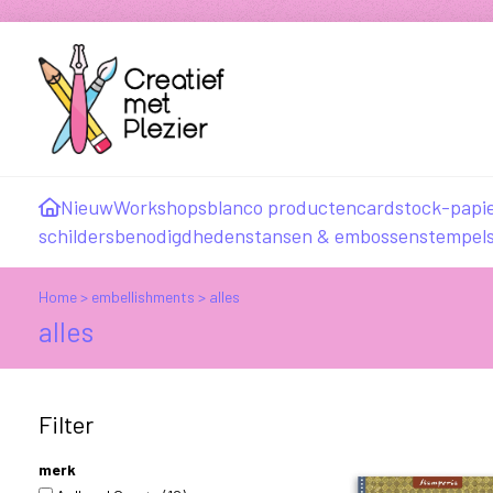
Nieuw
Workshops
blanco producten
cardstock-papi
schildersbenodigdheden
stansen & embossen
stempel
Home
>
embellishments
>
alles
alles
Filter
merk