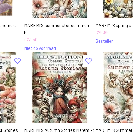
Ephemera
MAREMI'S summer stories maremi-
MAREMI'S spring s
6
€
25,95
€
23,50
Bestellen
Niet op voorraad
t Stories
MAREMI'S Autumn Stories Maremi-3
MAREMI'S Summer s