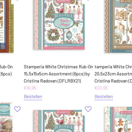
 Rub-On
Stamperia White Christmas Rub-On
tamperia White Ch
(6pcs)
15,5x15x5cm Assortment (6pcs) by
20,5x23cm Assortm
Cristina Radovan (DFLRBX21)
Cristina Radovan 
€
10,95
€
22,95
Bestellen
Bestellen