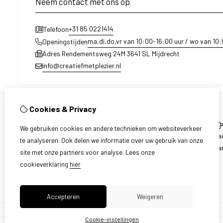
Neem contact met ons op
+31 85 0221414
Telefoon
ma,di,do,vr van 10:00-16:00 uur / wo van 10
Openingstijden
Adres Rendementsweg 24M 3641 SL Mijdrecht
info@creatiefmetplezier.nl
Cookies & Privacy
Informatie
We gebruiken cookies en andere technieken om websiteverkeer
Over ons
Ca
te analyseren. Ook delen we informatie over uw gebruik van onze
Levering en ophalen
Aa
site met onze partners voor analyse.
Lees onze
Disclaimer
cookieverklaring
hier
Algemene voorwaarden
Accepteren
Weigeren
Cookie-instellingen