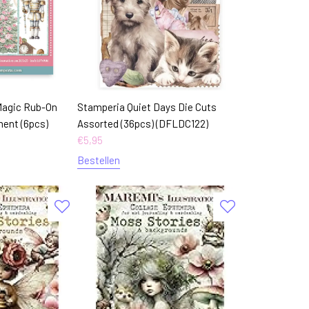
Magic Rub-On
Stamperia Quiet Days Die Cuts
ent (6pcs)
Assorted (36pcs) (DFLDC122)
€
5,95
Bestellen