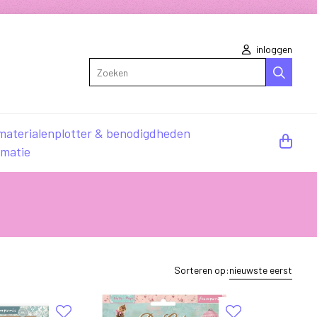
inloggen
Zoeken
materialen
plotter & benodigdheden
rmatie
Sorteren op:
nieuwste eerst