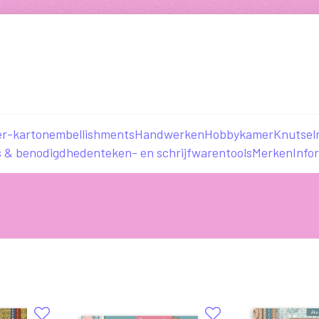
er-karton
embellishments
Handwerken
Hobbykamer
Knutsel
s & benodigdheden
teken- en schrijfwaren
tools
Merken
Info