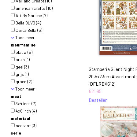
Aall and Create
(10)
american crafts
(10)
Art By Marlene
(7)
Bella BLVD
(4)
Carta Bella
(6)
Toon meer
kleurfamilie
blauw
(5)
bruin
(1)
geel
(3)
Stamperia Silent Night
grijs
(1)
20,5x23cm Assortment 
groen
(2)
(DFLRBXG12)
Toon meer
€
21,95
maat
Bestellen
3x4 inch
(7)
4x6 inch
(4)
materiaal
acetaat
(3)
serie