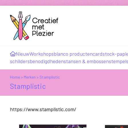
Nieuw
Workshops
blanco producten
cardstock-papi
schildersbenodigdheden
stansen & embossen
stempel
Home
>
Merken
>
Stamplistic
Stamplistic
https://www.stamplistic.com/