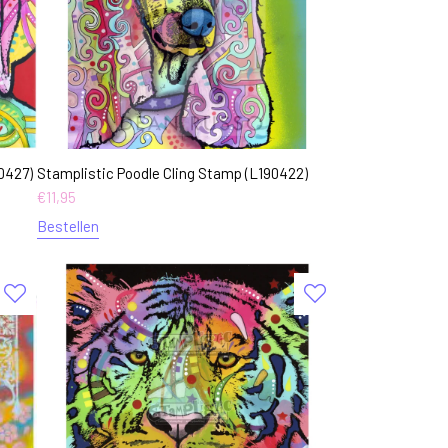
0427)
Stamplistic Poodle Cling Stamp (L190422)
€
11,95
Bestellen