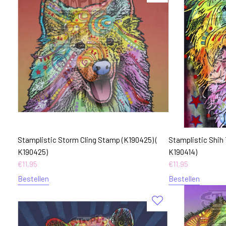
Stamplistic Storm Cling Stamp (K190425) (
Stamplistic Shih 
K190425)
K190414)
€
11,95
€
11,95
Bestellen
Bestellen