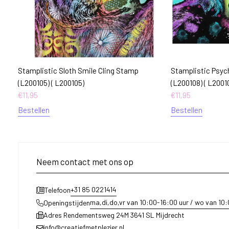
Stamplistic Sloth Smile Cling Stamp
Stamplistic Psyc
(L200105) ( L200105)
(L200108) ( L2001
€
11,95
€
11,95
Bestellen
Bestellen
Neem contact met ons op
+31 85 0221414
Telefoon
ma,di,do,vr van 10:00-16:00 uur / wo van 10
Openingstijden
Adres Rendementsweg 24M 3641 SL Mijdrecht
info@creatiefmetplezier.nl