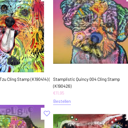
Tzu Cling Stamp (K190414) (
Stamplistic Quincy 004 Cling Stamp
(K190426)
€
11,95
Bestellen