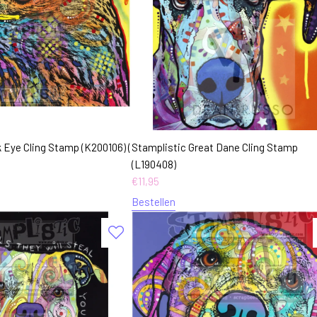
 Eye Cling Stamp (K200106) (
Stamplistic Great Dane Cling Stamp
(L190408)
€
11,95
Bestellen