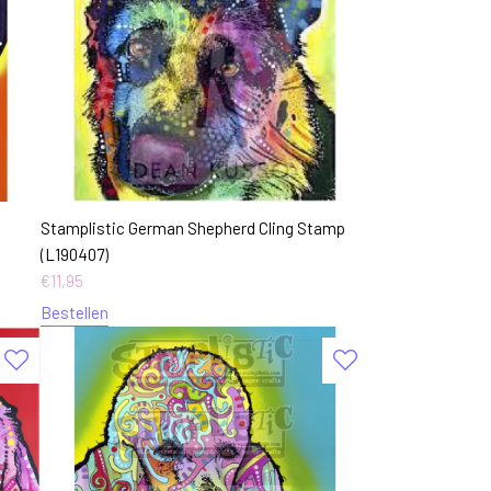
Stamplistic German Shepherd Cling Stamp
(L190407)
€
11,95
Bestellen