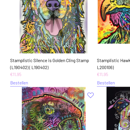
Stamplistic Silence is Golden Cling Stamp
Stamplistic Hawk
(L190402) ( L190402)
L200106)
€
11,95
€
11,95
Bestellen
Bestellen