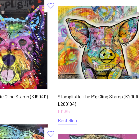
ie Cling Stamp (K190411)
Stamplistic The Pig Cling Stamp (K20010
L200104)
€
11,95
Bestellen