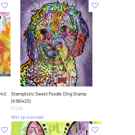
4) (
Stamplistic Sweet Poodle Cling Stamp
(K190423)
€
11,95
Niet op voorraad