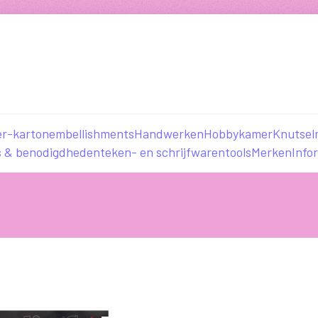
er-karton
embellishments
Handwerken
Hobbykamer
Knutsel
s & benodigdheden
teken- en schrijfwaren
tools
Merken
Info