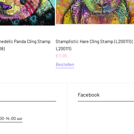
hedelic Panda Cling Stamp
Stamplistic Hare Cling Stamp (L200111) (
08)
L200111)
€
11,95
Bestellen
Facebook
:00-14:00 uur