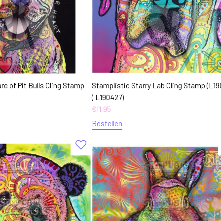
e of Pit Bulls Cling Stamp
Stamplistic Starry Lab Cling Stamp (L19
( L190427)
€
11,95
Bestellen