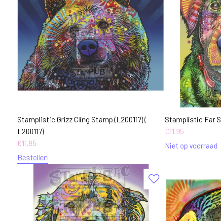
Stamplistic Grizz Cling Stamp (L200117) (
Stamplistic Far 
L200117)
€
11,95
€
11,95
Niet op voorraad
Bestellen