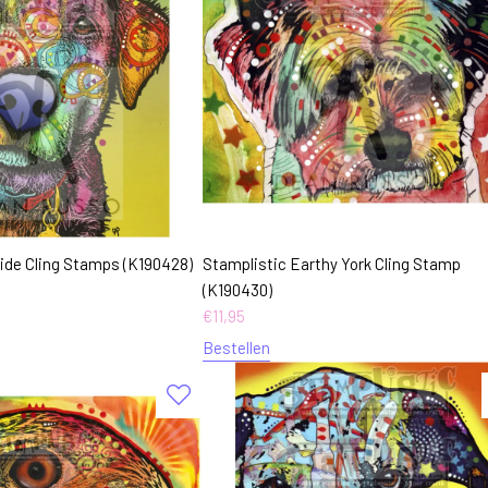
Side Cling Stamps (K190428)
Stamplistic Earthy York Cling Stamp
(K190430)
€
11,95
Bestellen