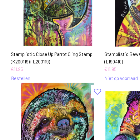
Stamplistic Close Up Parrot Cling Stamp
Stamplistic Bewar
(K200119) ( L200119)
(L190410)
€
11,95
€
11,95
Bestellen
Niet op voorraad