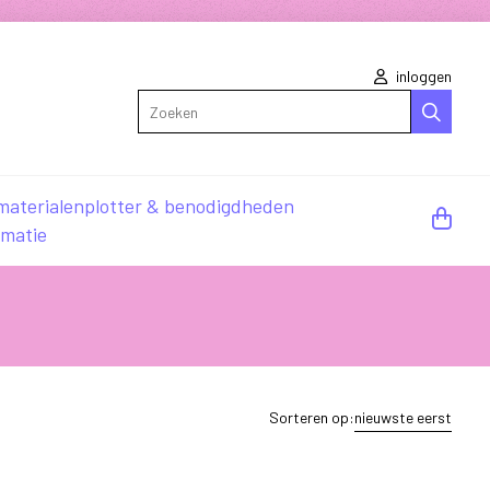
inloggen
Zoeken
materialen
plotter & benodigdheden
rmatie
Sorteren op:
nieuwste eerst