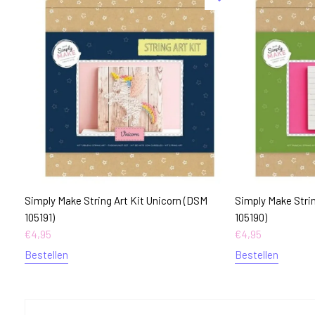
Simply Make String Art Kit Unicorn (DSM
Simply Make Stri
105191)
105190)
€
4,95
€
4,95
Bestellen
Bestellen