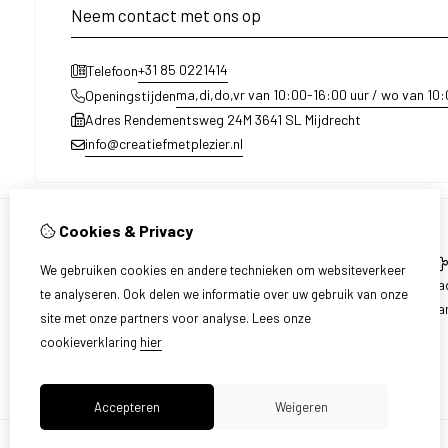
Neem contact met ons op
+31 85 0221414
Telefoon
ma,di,do,vr van 10:00-16:00 uur / wo van 10
Openingstijden
Adres Rendementsweg 24M 3641 SL Mijdrecht
info@creatiefmetplezier.nl
Cookies & Privacy
Informatie
We gebruiken cookies en andere technieken om websiteverkeer
Over ons
Ca
te analyseren. Ook delen we informatie over uw gebruik van onze
Levering en ophalen
Aa
site met onze partners voor analyse.
Lees onze
Disclaimer
cookieverklaring
hier
Algemene voorwaarden
Accepteren
Weigeren