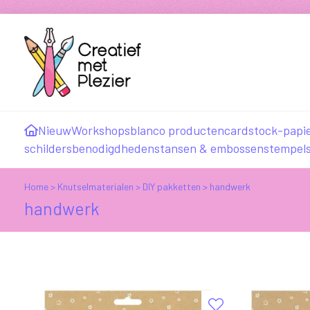
Nieuw
Workshops
blanco producten
cardstock-papi
schildersbenodigdheden
stansen & embossen
stempel
Home
>
Knutselmaterialen
>
DIY pakketten
>
handwerk
handwerk