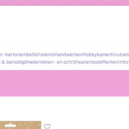
er-karton
embellishments
Handwerken
Hobbykamer
Knutsel
s & benodigdheden
teken- en schrijfwaren
tools
Merken
Info