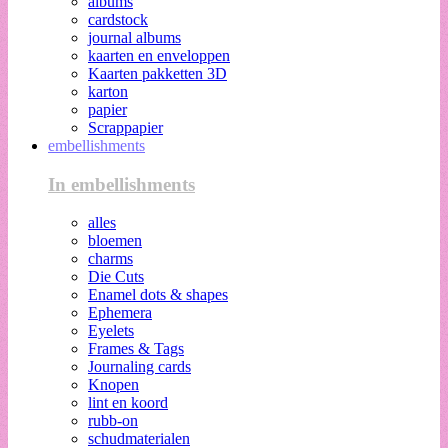
albums
cardstock
journal albums
kaarten en enveloppen
Kaarten pakketten 3D
karton
papier
Scrappapier
embellishments
In embellishments
alles
bloemen
charms
Die Cuts
Enamel dots & shapes
Ephemera
Eyelets
Frames & Tags
Journaling cards
Knopen
lint en koord
rubb-on
schudmaterialen