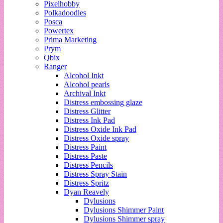
Pixelhobby
Polkadoodles
Posca
Powertex
Prima Marketing
Prym
Qbix
Ranger
Alcohol Inkt
Alcohol pearls
Archival Inkt
Distress embossing glaze
Distress Glitter
Distress Ink Pad
Distress Oxide Ink Pad
Distress Oxide spray
Distress Paint
Distress Paste
Distress Pencils
Distress Spray Stain
Distress Spritz
Dyan Reavely
Dylusions
Dylusions Shimmer Paint
Dylusions Shimmer spray