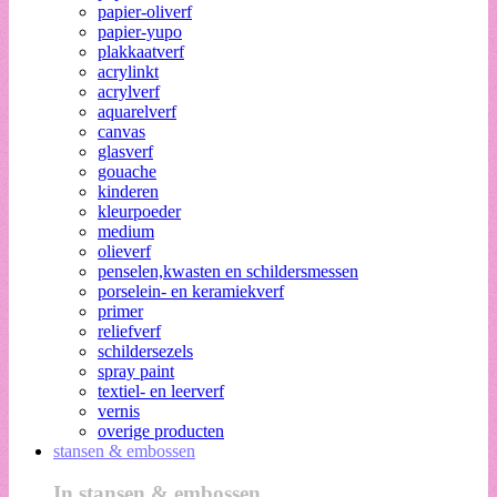
papier-oliverf
papier-yupo
plakkaatverf
acrylinkt
acrylverf
aquarelverf
canvas
glasverf
gouache
kinderen
kleurpoeder
medium
olieverf
penselen,kwasten en schildersmessen
porselein- en keramiekverf
primer
reliefverf
schildersezels
spray paint
textiel- en leerverf
vernis
overige producten
stansen & embossen
In stansen & embossen