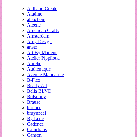
Aall and Create
Aladine
albachem
Aleene
American Crafts
Amsterdam
Amy Design
aristo
Art By Marlene
Atelier Pippilotta
Aurelie
Authentique
Avenue Mandarine
B-Flex
Bearly Art
Bella BLVD
BoBunny
Brause
brother
bruynzeel
By Lene
Cadence
Calortrans
Canson