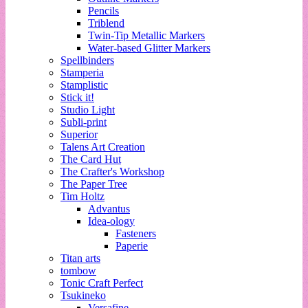
Pencils
Triblend
Twin-Tip Metallic Markers
Water-based Glitter Markers
Spellbinders
Stamperia
Stamplistic
Stick it!
Studio Light
Subli-print
Superior
Talens Art Creation
The Card Hut
The Crafter's Workshop
The Paper Tree
Tim Holtz
Advantus
Idea-ology
Fasteners
Paperie
Titan arts
tombow
Tonic Craft Perfect
Tsukineko
Versafine