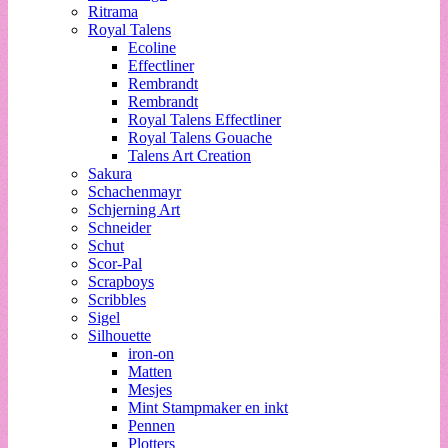
Ritrama
Royal Talens
Ecoline
Effectliner
Rembrandt
Rembrandt
Royal Talens Effectliner
Royal Talens Gouache
Talens Art Creation
Sakura
Schachenmayr
Schjerning Art
Schneider
Schut
Scor-Pal
Scrapboys
Scribbles
Sigel
Silhouette
iron-on
Matten
Mesjes
Mint Stampmaker en inkt
Pennen
Plotters