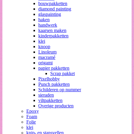
bouwpakketten
diamond painting
glaspainting
haken
handwerk
kaarsen maken
kinderpakketten
klei
knoop
Linoleum
macramé
origami
papier pakketten
Scrap pakket
Pixelhobby
Punch pakketten
Schilderen op nummer
sieraden
viltpakketten
Overige producten
Epoxy
Foam
Folie
klei
knip- en stansvellen