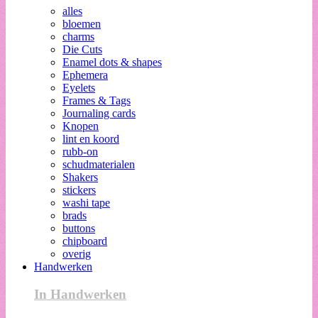
alles
bloemen
charms
Die Cuts
Enamel dots & shapes
Ephemera
Eyelets
Frames & Tags
Journaling cards
Knopen
lint en koord
rubb-on
schudmaterialen
Shakers
stickers
washi tape
brads
buttons
chipboard
overig
Handwerken
In Handwerken