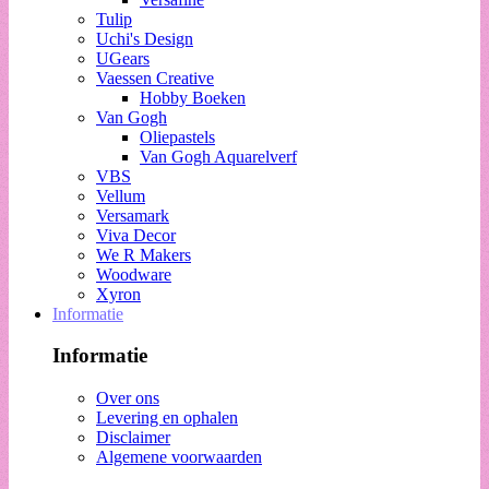
Tulip
Uchi's Design
UGears
Vaessen Creative
Hobby Boeken
Van Gogh
Oliepastels
Van Gogh Aquarelverf
VBS
Vellum
Versamark
Viva Decor
We R Makers
Woodware
Xyron
Informatie
Informatie
Over ons
Levering en ophalen
Disclaimer
Algemene voorwaarden