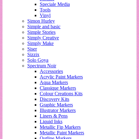
Speciale Media
Tools
Vinyl
Simon Hurley
Simple and basic
Simple Stories
Simply Creative
Simply Make
Siser
Sizzix
Solo Goya
Spectrum Noir
Accessories
Acrylic Paint Markers
Aqua Markers
Classique Markers
Colour Creations Kits
Discovery Kits
Graphic Markers
Illustrator Markers
Liners & Pens
Liquid Inks
Metallic Fip Markers
Metallic Paint Markers
Outline Markers