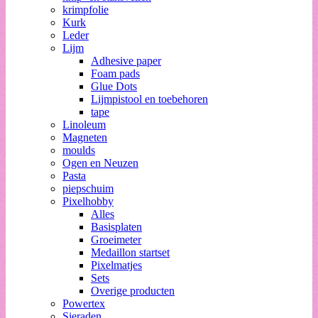
krimpfolie
Kurk
Leder
Lijm
Adhesive paper
Foam pads
Glue Dots
Lijmpistool en toebehoren
tape
Linoleum
Magneten
moulds
Ogen en Neuzen
Pasta
piepschuim
Pixelhobby
Alles
Basisplaten
Groeimeter
Medaillon startset
Pixelmatjes
Sets
Overige producten
Powertex
Sieraden