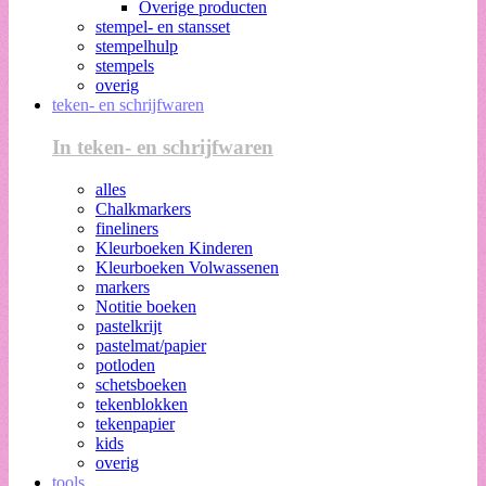
Overige producten
stempel- en stansset
stempelhulp
stempels
overig
teken- en schrijfwaren
In teken- en schrijfwaren
alles
Chalkmarkers
fineliners
Kleurboeken Kinderen
Kleurboeken Volwassenen
markers
Notitie boeken
pastelkrijt
pastelmat/papier
potloden
schetsboeken
tekenblokken
tekenpapier
kids
overig
tools