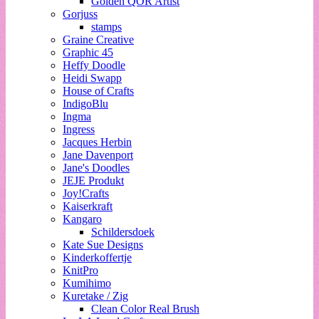
Golden QOR Artist
Gorjuss
stamps
Graine Creative
Graphic 45
Heffy Doodle
Heidi Swapp
House of Crafts
IndigoBlu
Ingma
Ingress
Jacques Herbin
Jane Davenport
Jane's Doodles
JEJE Produkt
Joy!Crafts
Kaiserkraft
Kangaro
Schildersdoek
Kate Sue Designs
Kinderkoffertje
KnitPro
Kumihimo
Kuretake / Zig
Clean Color Real Brush