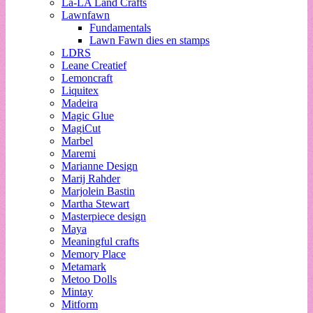
La-LA Land Crafts
Lawnfawn
Fundamentals
Lawn Fawn dies en stamps
LDRS
Leane Creatief
Lemoncraft
Liquitex
Madeira
Magic Glue
MagiCut
Marbel
Maremi
Marianne Design
Marij Rahder
Marjolein Bastin
Martha Stewart
Masterpiece design
Maya
Meaningful crafts
Memory Place
Metamark
Metoo Dolls
Mintay
Mitform