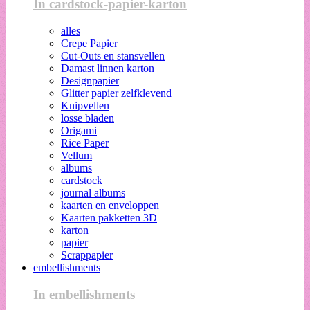
In cardstock-papier-karton
alles
Crepe Papier
Cut-Outs en stansvellen
Damast linnen karton
Designpapier
Glitter papier zelfklevend
Knipvellen
losse bladen
Origami
Rice Paper
Vellum
albums
cardstock
journal albums
kaarten en enveloppen
Kaarten pakketten 3D
karton
papier
Scrappapier
embellishments
In embellishments