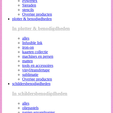
Powertex
Sieraden
stencils
Overige producten
plotter & benodigdheden
In plotter & benodigdheden
alles
Infusible Ink
iron-on
kaarten collectie
machines en persen
matten
tools en accessoires
vinyl/transfertape
sublimatie
Overige producten
schildersbenodigdheden
In schildersbenodigdheden
alles
oliepastels
papier-aquarelpapier