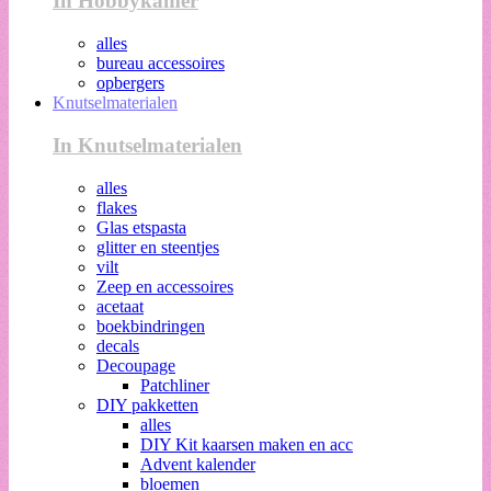
In Hobbykamer
alles
bureau accessoires
opbergers
Knutselmaterialen
In Knutselmaterialen
alles
flakes
Glas etspasta
glitter en steentjes
vilt
Zeep en accessoires
acetaat
boekbindringen
decals
Decoupage
Patchliner
DIY pakketten
alles
DIY Kit kaarsen maken en acc
Advent kalender
bloemen