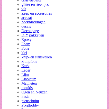
Glas etspasta
glitter en steentjes
vilt
Zeep en accessoires
acetaat
boekbindringen
decals
Decoupage
DIY pakketten
Epoxy
Foam
Folie
klei
knip- en stansvellen
krimpfolie
Kurk
Leder
Lijm
Linoleum
Magneten
moulds
Ogen en Neuzen
Pasta
piepschuim
Pixelhobby