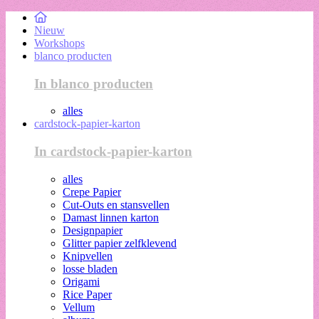
Nieuw
Workshops
blanco producten
In blanco producten
alles
cardstock-papier-karton
In cardstock-papier-karton
alles
Crepe Papier
Cut-Outs en stansvellen
Damast linnen karton
Designpapier
Glitter papier zelfklevend
Knipvellen
losse bladen
Origami
Rice Paper
Vellum