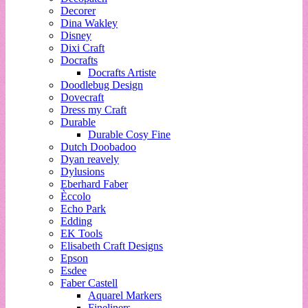
Decorer
Dina Wakley
Disney
Dixi Craft
Docrafts
Docrafts Artiste
Doodlebug Design
Dovecraft
Dress my Craft
Durable
Durable Cosy Fine
Dutch Doobadoo
Dyan reavely
Dylusions
Eberhard Faber
Èccolo
Echo Park
Edding
EK Tools
Elisabeth Craft Designs
Epson
Esdee
Faber Castell
Aquarel Markers
Fineliners