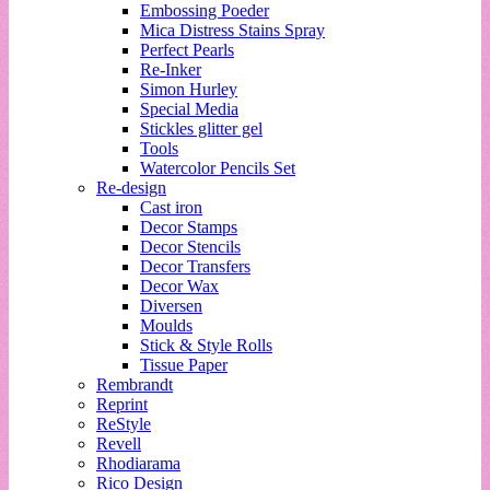
Embossing Poeder
Mica Distress Stains Spray
Perfect Pearls
Re-Inker
Simon Hurley
Special Media
Stickles glitter gel
Tools
Watercolor Pencils Set
Re-design
Cast iron
Decor Stamps
Decor Stencils
Decor Transfers
Decor Wax
Diversen
Moulds
Stick & Style Rolls
Tissue Paper
Rembrandt
Reprint
ReStyle
Revell
Rhodiarama
Rico Design