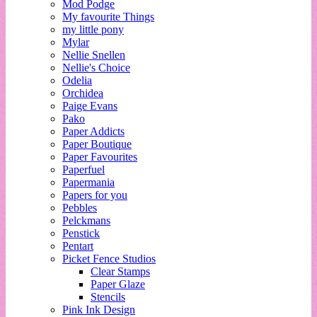
Mod Podge
My favourite Things
my little pony
Mylar
Nellie Snellen
Nellie's Choice
Odelia
Orchidea
Paige Evans
Pako
Paper Addicts
Paper Boutique
Paper Favourites
Paperfuel
Papermania
Papers for you
Pebbles
Pelckmans
Penstick
Pentart
Picket Fence Studios
Clear Stamps
Paper Glaze
Stencils
Pink Ink Design