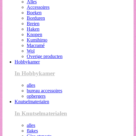
Alles
Accessoires
Boeken
Borduren
Breien
Haken
Knopen
Kumihimo
Macramé
Wol
Overige producten
Hobbykamer
In Hobbykamer
alles
bureau accessoires
opbergers
Knutselmaterialen
In Knutselmaterialen
alles
flakes