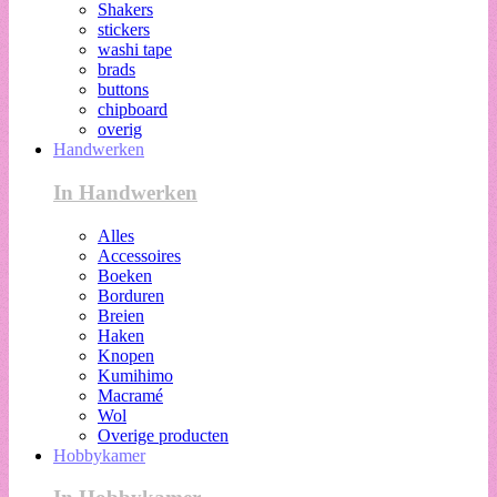
Shakers
stickers
washi tape
brads
buttons
chipboard
overig
Handwerken
In Handwerken
Alles
Accessoires
Boeken
Borduren
Breien
Haken
Knopen
Kumihimo
Macramé
Wol
Overige producten
Hobbykamer