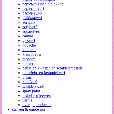
papier-mixmedia blokken
papier-oliverf
papier-yupo
plakkaatverf
acrylinkt
acrylverf
aquarelverf
canvas
glasverf
gouache
kinderen
kleurpoeder
medium
olieverf
penselen,kwasten en schildersmessen
porselein- en keramiekverf
primer
reliefverf
schildersezels
spray paint
textiel- en leerverf
vernis
overige producten
stansen & embossen