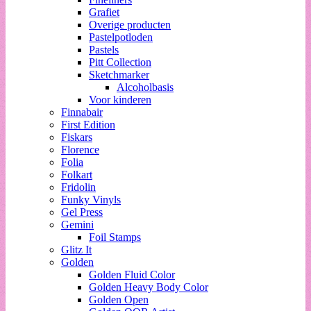
Grafiet
Overige producten
Pastelpotloden
Pastels
Pitt Collection
Sketchmarker
Alcoholbasis
Voor kinderen
Finnabair
First Edition
Fiskars
Florence
Folia
Folkart
Fridolin
Funky Vinyls
Gel Press
Gemini
Foil Stamps
Glitz It
Golden
Golden Fluid Color
Golden Heavy Body Color
Golden Open