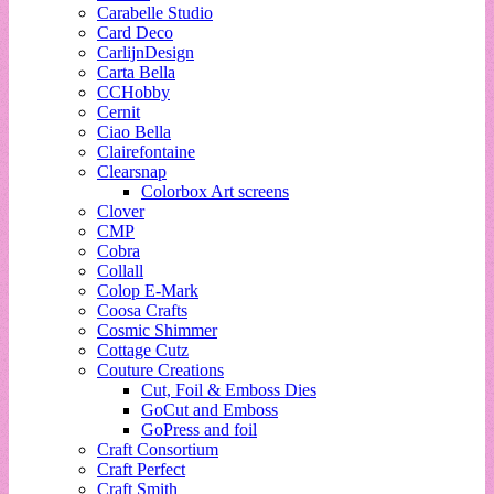
Carabelle Studio
Card Deco
CarlijnDesign
Carta Bella
CCHobby
Cernit
Ciao Bella
Clairefontaine
Clearsnap
Colorbox Art screens
Clover
CMP
Cobra
Collall
Colop E-Mark
Coosa Crafts
Cosmic Shimmer
Cottage Cutz
Couture Creations
Cut, Foil & Emboss Dies
GoCut and Emboss
GoPress and foil
Craft Consortium
Craft Perfect
Craft Smith