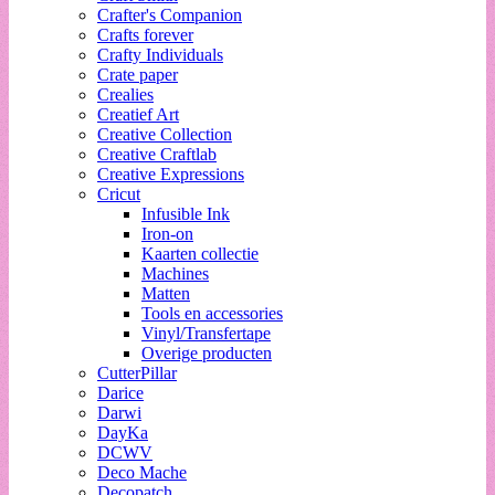
Crafter's Companion
Crafts forever
Crafty Individuals
Crate paper
Crealies
Creatief Art
Creative Collection
Creative Craftlab
Creative Expressions
Cricut
Infusible Ink
Iron-on
Kaarten collectie
Machines
Matten
Tools en accessories
Vinyl/Transfertape
Overige producten
CutterPillar
Darice
Darwi
DayKa
DCWV
Deco Mache
Decopatch