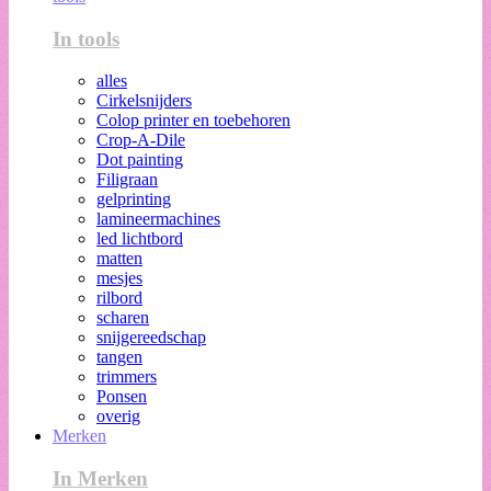
In tools
alles
Cirkelsnijders
Colop printer en toebehoren
Crop-A-Dile
Dot painting
Filigraan
gelprinting
lamineermachines
led lichtbord
matten
mesjes
rilbord
scharen
snijgereedschap
tangen
trimmers
Ponsen
overig
Merken
In Merken