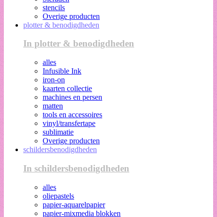
stencils
Overige producten
plotter & benodigdheden
In plotter & benodigdheden
alles
Infusible Ink
iron-on
kaarten collectie
machines en persen
matten
tools en accessoires
vinyl/transfertape
sublimatie
Overige producten
schildersbenodigdheden
In schildersbenodigdheden
alles
oliepastels
papier-aquarelpapier
papier-mixmedia blokken