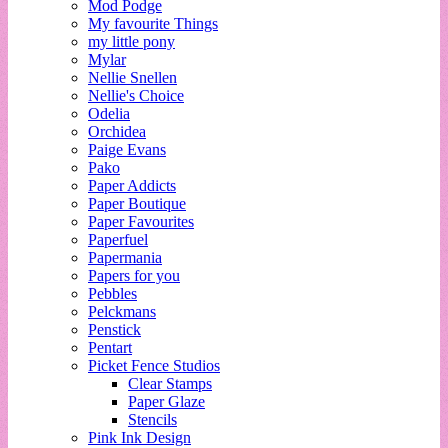
Mod Podge
My favourite Things
my little pony
Mylar
Nellie Snellen
Nellie's Choice
Odelia
Orchidea
Paige Evans
Pako
Paper Addicts
Paper Boutique
Paper Favourites
Paperfuel
Papermania
Papers for you
Pebbles
Pelckmans
Penstick
Pentart
Picket Fence Studios
Clear Stamps
Paper Glaze
Stencils
Pink Ink Design