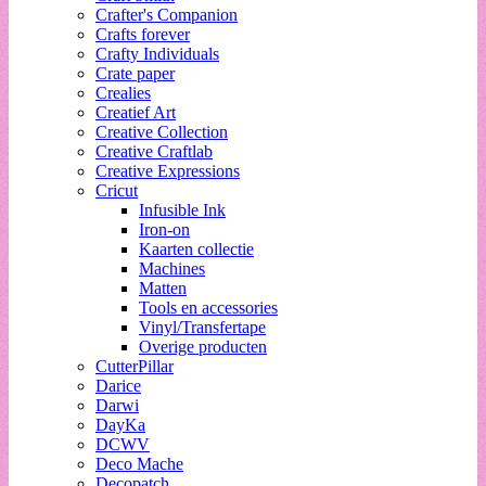
Crafter's Companion
Crafts forever
Crafty Individuals
Crate paper
Crealies
Creatief Art
Creative Collection
Creative Craftlab
Creative Expressions
Cricut
Infusible Ink
Iron-on
Kaarten collectie
Machines
Matten
Tools en accessories
Vinyl/Transfertape
Overige producten
CutterPillar
Darice
Darwi
DayKa
DCWV
Deco Mache
Decopatch