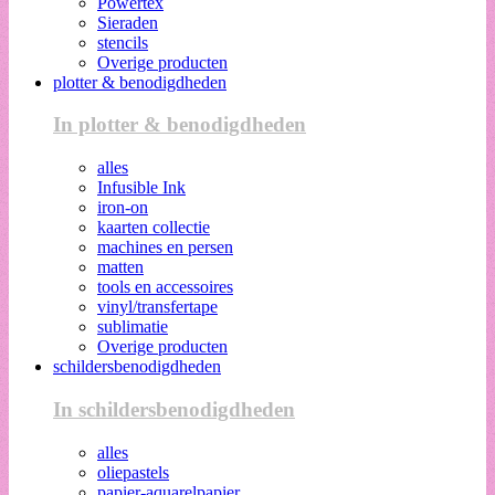
Powertex
Sieraden
stencils
Overige producten
plotter & benodigdheden
In plotter & benodigdheden
alles
Infusible Ink
iron-on
kaarten collectie
machines en persen
matten
tools en accessoires
vinyl/transfertape
sublimatie
Overige producten
schildersbenodigdheden
In schildersbenodigdheden
alles
oliepastels
papier-aquarelpapier