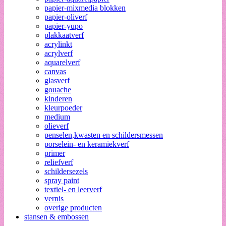
papier-mixmedia blokken
papier-oliverf
papier-yupo
plakkaatverf
acrylinkt
acrylverf
aquarelverf
canvas
glasverf
gouache
kinderen
kleurpoeder
medium
olieverf
penselen,kwasten en schildersmessen
porselein- en keramiekverf
primer
reliefverf
schildersezels
spray paint
textiel- en leerverf
vernis
overige producten
stansen & embossen