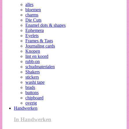
alles
bloemen
charms
Die Cuts
Enamel dots & shapes
Ephemera
Eyelets
Frames & Tags
Journaling cards
Knopen
lint en koord
rubb-on
schudmaterialen
Shakers
stickers
washi tape
brads
buttons
chipboard
overig
Handwerken
In Handwerken