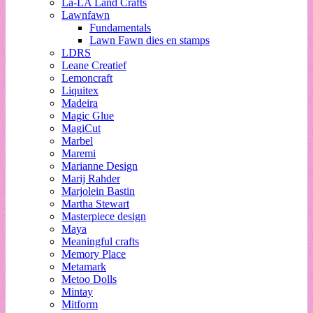
La-LA Land Crafts
Lawnfawn
Fundamentals
Lawn Fawn dies en stamps
LDRS
Leane Creatief
Lemoncraft
Liquitex
Madeira
Magic Glue
MagiCut
Marbel
Maremi
Marianne Design
Marij Rahder
Marjolein Bastin
Martha Stewart
Masterpiece design
Maya
Meaningful crafts
Memory Place
Metamark
Metoo Dolls
Mintay
Mitform