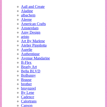
Aall and Create
Aladine
albachem
Aleene
American Crafts
Amsterdam
Amy Design
aristo
Art By Marlene
Atelier Pippilotta
Aurelie
Authentique
Avenue Mandarine
B-Flex
Bearly Art
Bella BLVD
BoBunny
Brause
brother
bruynzeel
By Lene
Cadence
Calortrans
Canson