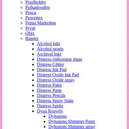
Pixelhobby
Polkadoodles
Posca
Powertex
Prima Marketing
Prym
Qbix
Ranger
Alcohol Inkt
Alcohol pearls
Archival Inkt
Distress embossing glaze
Distress Glitter
Distress Ink Pad
Distress Oxide Ink Pad
Distress Oxide spray
Distress Paint
Distress Paste
Distress Pencils
Distress Spray Stain
Distress Spritz
Dyan Reavely
Dylusions
Dylusions Shimmer Paint
Dylusions Shimmer spray