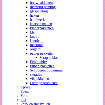
bouwpakketten
diamond painting
glaspainting
haken
handwerk
kaarsen maken
kinderpakketten
klei
knoop
Linoleum
macramé
origami
papier pakketten
Scrap pakket
Pixelhobby
Punch pakketten
Schilderen op nummer
sieraden
viltpakketten
Overige producten
Epoxy
Foam
Folie
klei
knip- en stansvellen