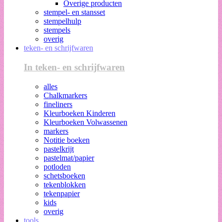
Overige producten
stempel- en stansset
stempelhulp
stempels
overig
teken- en schrijfwaren
In teken- en schrijfwaren
alles
Chalkmarkers
fineliners
Kleurboeken Kinderen
Kleurboeken Volwassenen
markers
Notitie boeken
pastelkrijt
pastelmat/papier
potloden
schetsboeken
tekenblokken
tekenpapier
kids
overig
tools