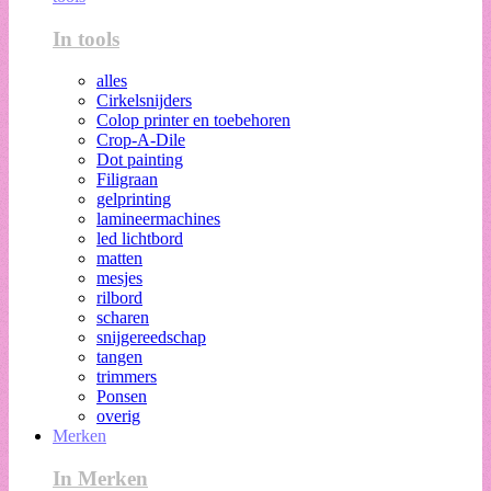
In tools
alles
Cirkelsnijders
Colop printer en toebehoren
Crop-A-Dile
Dot painting
Filigraan
gelprinting
lamineermachines
led lichtbord
matten
mesjes
rilbord
scharen
snijgereedschap
tangen
trimmers
Ponsen
overig
Merken
In Merken