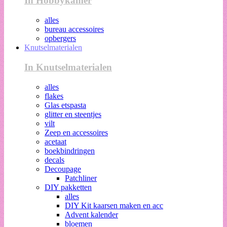
In Hobbykamer
alles
bureau accessoires
opbergers
Knutselmaterialen
In Knutselmaterialen
alles
flakes
Glas etspasta
glitter en steentjes
vilt
Zeep en accessoires
acetaat
boekbindringen
decals
Decoupage
Patchliner
DIY pakketten
alles
DIY Kit kaarsen maken en acc
Advent kalender
bloemen