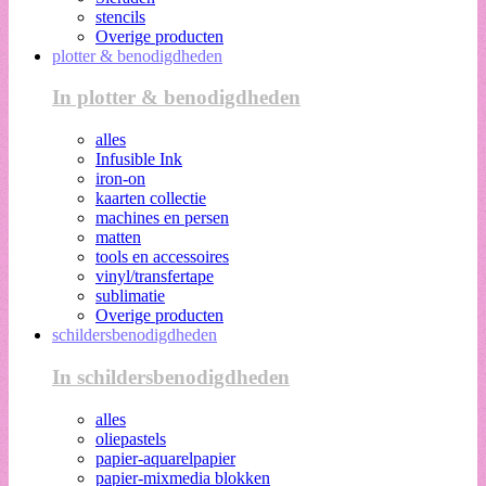
stencils
Overige producten
plotter & benodigdheden
In plotter & benodigdheden
alles
Infusible Ink
iron-on
kaarten collectie
machines en persen
matten
tools en accessoires
vinyl/transfertape
sublimatie
Overige producten
schildersbenodigdheden
In schildersbenodigdheden
alles
oliepastels
papier-aquarelpapier
papier-mixmedia blokken