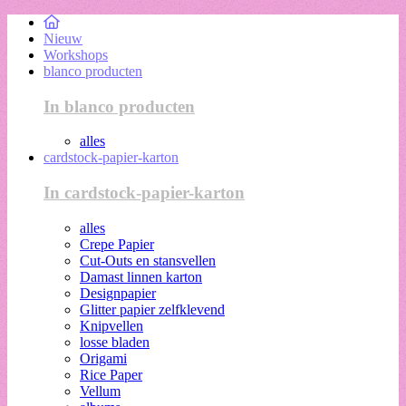
Nieuw
Workshops
blanco producten
In blanco producten
alles
cardstock-papier-karton
In cardstock-papier-karton
alles
Crepe Papier
Cut-Outs en stansvellen
Damast linnen karton
Designpapier
Glitter papier zelfklevend
Knipvellen
losse bladen
Origami
Rice Paper
Vellum