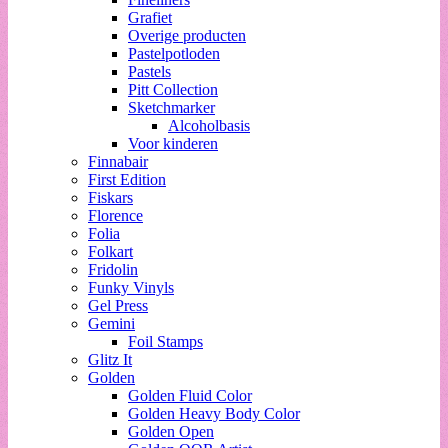
Grafiet
Overige producten
Pastelpotloden
Pastels
Pitt Collection
Sketchmarker
Alcoholbasis
Voor kinderen
Finnabair
First Edition
Fiskars
Florence
Folia
Folkart
Fridolin
Funky Vinyls
Gel Press
Gemini
Foil Stamps
Glitz It
Golden
Golden Fluid Color
Golden Heavy Body Color
Golden Open