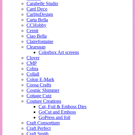
Carabelle Studio
Card Deco
CarlijnDesign
Carta Bella
CCHobby
Cernit
Ciao Bella
Clairefontaine
Clearsnap
Colorbox Art screens
Clover
CMP
Cobra
Collall
Colop E-Mark
Coosa Crafts
Cosmic Shimmer
Cottage Cutz
Couture Creations
Cut, Foil & Emboss Dies
GoCut and Emboss
GoPress and foil
Craft Consortium
Craft Perfect
Craft Smith