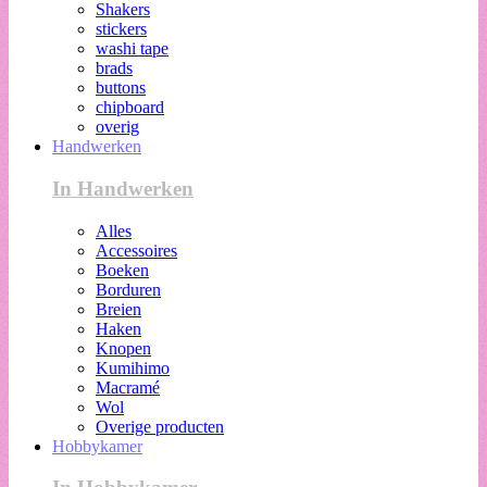
Shakers
stickers
washi tape
brads
buttons
chipboard
overig
Handwerken
In Handwerken
Alles
Accessoires
Boeken
Borduren
Breien
Haken
Knopen
Kumihimo
Macramé
Wol
Overige producten
Hobbykamer