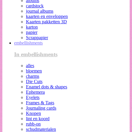
albums
cardstock
journal albums
kaarten en enveloppen
Kaarten pakketten 3D
karton
papier
Scrappapier
embellishments
In embellishments
alles
bloemen
charms
Die Cuts
Enamel dots & shapes
Ephemera
Eyelets
Frames & Tags
Journaling cards
Knopen
lint en koord
rubb-on
schudmaterialen