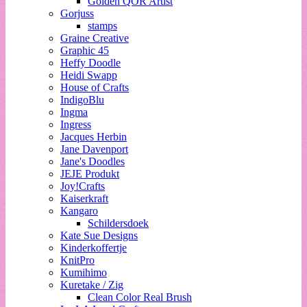
Golden QOR Artist
Gorjuss
stamps
Graine Creative
Graphic 45
Heffy Doodle
Heidi Swapp
House of Crafts
IndigoBlu
Ingma
Ingress
Jacques Herbin
Jane Davenport
Jane's Doodles
JEJE Produkt
Joy!Crafts
Kaiserkraft
Kangaro
Schildersdoek
Kate Sue Designs
Kinderkoffertje
KnitPro
Kumihimo
Kuretake / Zig
Clean Color Real Brush