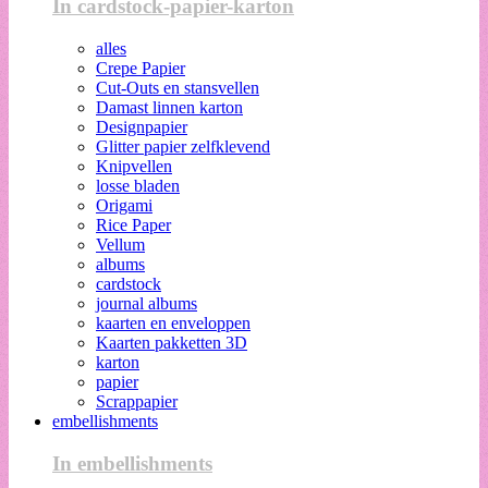
In cardstock-papier-karton
alles
Crepe Papier
Cut-Outs en stansvellen
Damast linnen karton
Designpapier
Glitter papier zelfklevend
Knipvellen
losse bladen
Origami
Rice Paper
Vellum
albums
cardstock
journal albums
kaarten en enveloppen
Kaarten pakketten 3D
karton
papier
Scrappapier
embellishments
In embellishments