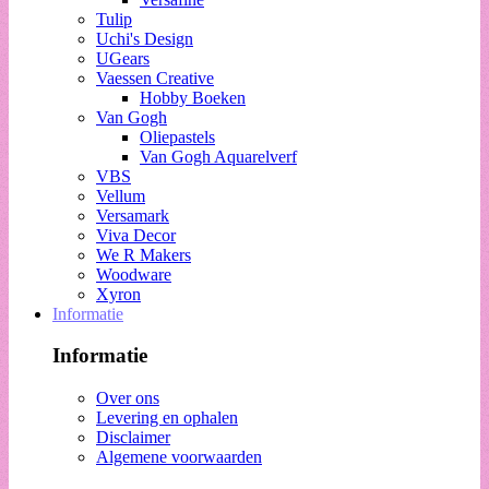
Tulip
Uchi's Design
UGears
Vaessen Creative
Hobby Boeken
Van Gogh
Oliepastels
Van Gogh Aquarelverf
VBS
Vellum
Versamark
Viva Decor
We R Makers
Woodware
Xyron
Informatie
Informatie
Over ons
Levering en ophalen
Disclaimer
Algemene voorwaarden