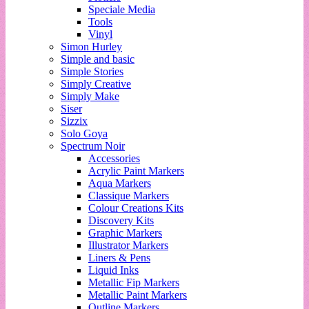
Speciale Media
Tools
Vinyl
Simon Hurley
Simple and basic
Simple Stories
Simply Creative
Simply Make
Siser
Sizzix
Solo Goya
Spectrum Noir
Accessories
Acrylic Paint Markers
Aqua Markers
Classique Markers
Colour Creations Kits
Discovery Kits
Graphic Markers
Illustrator Markers
Liners & Pens
Liquid Inks
Metallic Fip Markers
Metallic Paint Markers
Outline Markers