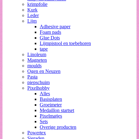
krimpfolie
Kurk
Leder
Lijm
Adhesive paper
Foam pads
Glue Dots
Lijmpistool en toebehoren
tape
Linoleum
Magneten
moulds
Ogen en Neuzen
Pasta
piepschuim
Pixelhobby
Alles
Basisplaten
Groeimeter
Medaillon startset
Pixelmatjes
Sets
Overige producten
Powertex
Sieraden