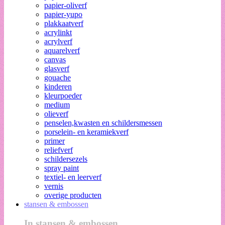
papier-oliverf
papier-yupo
plakkaatverf
acrylinkt
acrylverf
aquarelverf
canvas
glasverf
gouache
kinderen
kleurpoeder
medium
olieverf
penselen,kwasten en schildersmessen
porselein- en keramiekverf
primer
reliefverf
schildersezels
spray paint
textiel- en leerverf
vernis
overige producten
stansen & embossen
In stansen & embossen