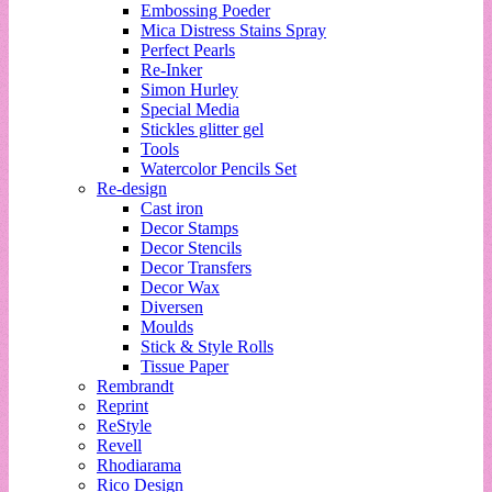
Embossing Poeder
Mica Distress Stains Spray
Perfect Pearls
Re-Inker
Simon Hurley
Special Media
Stickles glitter gel
Tools
Watercolor Pencils Set
Re-design
Cast iron
Decor Stamps
Decor Stencils
Decor Transfers
Decor Wax
Diversen
Moulds
Stick & Style Rolls
Tissue Paper
Rembrandt
Reprint
ReStyle
Revell
Rhodiarama
Rico Design