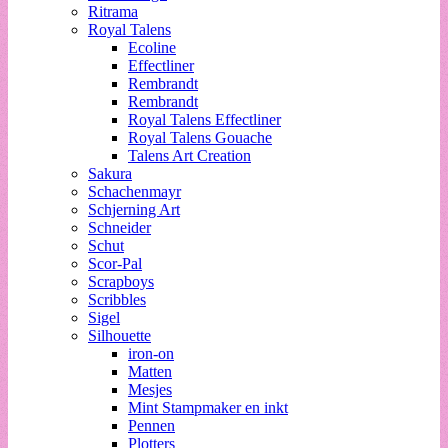
Ritrama
Royal Talens
Ecoline
Effectliner
Rembrandt
Rembrandt
Royal Talens Effectliner
Royal Talens Gouache
Talens Art Creation
Sakura
Schachenmayr
Schjerning Art
Schneider
Schut
Scor-Pal
Scrapboys
Scribbles
Sigel
Silhouette
iron-on
Matten
Mesjes
Mint Stampmaker en inkt
Pennen
Plotters