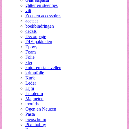
Glas etspasta
glitter en steentjes
vilt
Zeep en accessoires
acetaat
boekbindringen
decals
Decoupage
DIY pakketten
Epoxy
Foam
Folie
klei
knip- en stansvellen
krimpfolie
Kurk
Leder
Lijm
Linoleum
Magneten
moulds
Ogen en Neuzen
Pasta
piepschuim
Pixelhobby