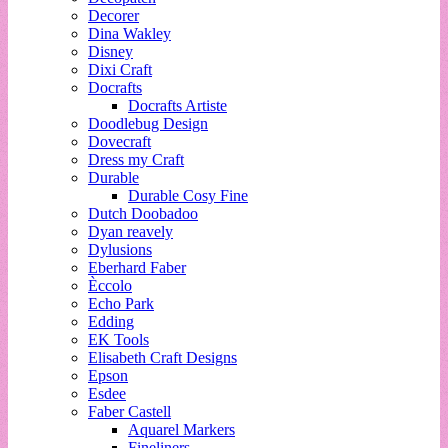
Decorer
Dina Wakley
Disney
Dixi Craft
Docrafts
Docrafts Artiste
Doodlebug Design
Dovecraft
Dress my Craft
Durable
Durable Cosy Fine
Dutch Doobadoo
Dyan reavely
Dylusions
Eberhard Faber
Èccolo
Echo Park
Edding
EK Tools
Elisabeth Craft Designs
Epson
Esdee
Faber Castell
Aquarel Markers
Fineliners