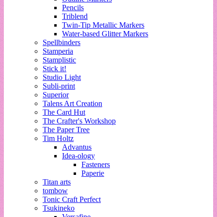
Pencils
Triblend
Twin-Tip Metallic Markers
Water-based Glitter Markers
Spellbinders
Stamperia
Stamplistic
Stick it!
Studio Light
Subli-print
Superior
Talens Art Creation
The Card Hut
The Crafter's Workshop
The Paper Tree
Tim Holtz
Advantus
Idea-ology
Fasteners
Paperie
Titan arts
tombow
Tonic Craft Perfect
Tsukineko
Versafine