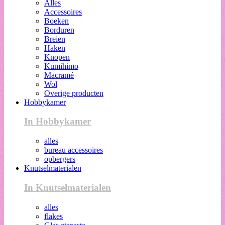
Alles
Accessoires
Boeken
Borduren
Breien
Haken
Knopen
Kumihimo
Macramé
Wol
Overige producten
Hobbykamer
In Hobbykamer
alles
bureau accessoires
opbergers
Knutselmaterialen
In Knutselmaterialen
alles
flakes