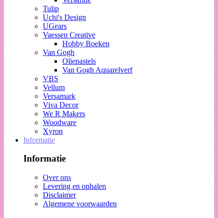
Tulip
Uchi's Design
UGears
Vaessen Creative
Hobby Boeken
Van Gogh
Oliepastels
Van Gogh Aquarelverf
VBS
Vellum
Versamark
Viva Decor
We R Makers
Woodware
Xyron
Informatie
Informatie
Over ons
Levering en ophalen
Disclaimer
Algemene voorwaarden