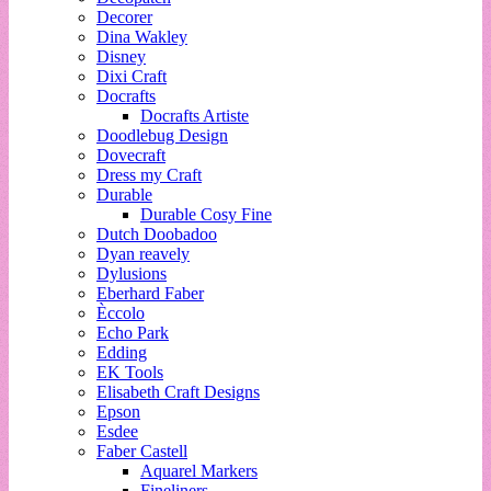
Decorer
Dina Wakley
Disney
Dixi Craft
Docrafts
Docrafts Artiste
Doodlebug Design
Dovecraft
Dress my Craft
Durable
Durable Cosy Fine
Dutch Doobadoo
Dyan reavely
Dylusions
Eberhard Faber
Èccolo
Echo Park
Edding
EK Tools
Elisabeth Craft Designs
Epson
Esdee
Faber Castell
Aquarel Markers
Fineliners