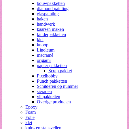
bouwpakketten
diamond painting
glaspainting
haken
handwerk
kaarsen maken
kinderpakketten
klei
knoop
Linoleum
macramé
origami
papier pakketten
Scrap pakket
Pixelhobby
Punch pakketten
Schilderen op nummer
sieraden
viltpakketten
Overige producten
Epoxy
Foam
Folie
klei
knip- en stansvellen