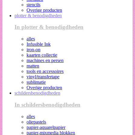
stencils
Overige producten
plotter & benodigdheden
In plotter & benodigdheden
alles
Infusible Ink
iron-on
kaarten collectie
machines en persen
matten
tools en accessoires
vinyl/transfertape
sublimatie
Overige producten
schildersbenodigdheden
In schildersbenodigdheden
alles
oliepastels
papier-aquarelpapier
papier-mixmedia blokken