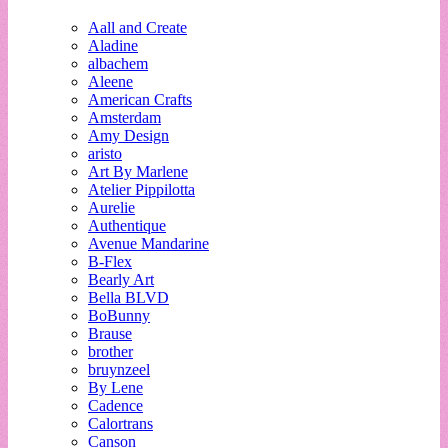
Aall and Create
Aladine
albachem
Aleene
American Crafts
Amsterdam
Amy Design
aristo
Art By Marlene
Atelier Pippilotta
Aurelie
Authentique
Avenue Mandarine
B-Flex
Bearly Art
Bella BLVD
BoBunny
Brause
brother
bruynzeel
By Lene
Cadence
Calortrans
Canson