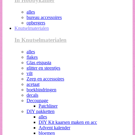
In Hobbykamer
alles
bureau accessoires
opbergers
Knutselmaterialen
In Knutselmaterialen
alles
flakes
Glas etspasta
glitter en steentjes
vilt
Zeep en accessoires
acetaat
boekbindringen
decals
Decoupage
Patchliner
DIY pakketten
alles
DIY Kit kaarsen maken en acc
Advent kalender
bloemen