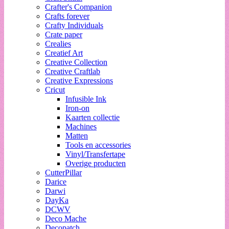
Crafter's Companion
Crafts forever
Crafty Individuals
Crate paper
Crealies
Creatief Art
Creative Collection
Creative Craftlab
Creative Expressions
Cricut
Infusible Ink
Iron-on
Kaarten collectie
Machines
Matten
Tools en accessories
Vinyl/Transfertape
Overige producten
CutterPillar
Darice
Darwi
DayKa
DCWV
Deco Mache
Decopatch