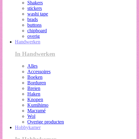
Shakers
stickers
washi tape
brads
buttons
chipboard
overig
Handwerken
In Handwerken
Alles
Accessoires
Boeken
Borduren
Breien
Haken
Knopen
Kumihimo
Macramé
Wol
Overige producten
Hobbykamer