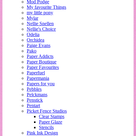
Mod Podge
My favourite Things
my little pony
Mylar
Nellie Snellen
Nellie's Choice
Odelia
Orchidea
Paige Evans
Pako
Paper Addicts
Paper Boutique
Paper Favourites
Paperfuel
Papermania
Papers for you
Pebbles
Pelckmans
Penstick
Pentart
Picket Fence Studios
Clear Stamps
Paper Glaze
Stencils
Pink Ink Design