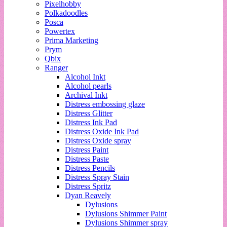
Pixelhobby
Polkadoodles
Posca
Powertex
Prima Marketing
Prym
Qbix
Ranger
Alcohol Inkt
Alcohol pearls
Archival Inkt
Distress embossing glaze
Distress Glitter
Distress Ink Pad
Distress Oxide Ink Pad
Distress Oxide spray
Distress Paint
Distress Paste
Distress Pencils
Distress Spray Stain
Distress Spritz
Dyan Reavely
Dylusions
Dylusions Shimmer Paint
Dylusions Shimmer spray