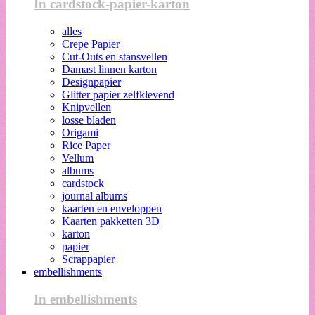
In cardstock-papier-karton
alles
Crepe Papier
Cut-Outs en stansvellen
Damast linnen karton
Designpapier
Glitter papier zelfklevend
Knipvellen
losse bladen
Origami
Rice Paper
Vellum
albums
cardstock
journal albums
kaarten en enveloppen
Kaarten pakketten 3D
karton
papier
Scrappapier
embellishments
In embellishments