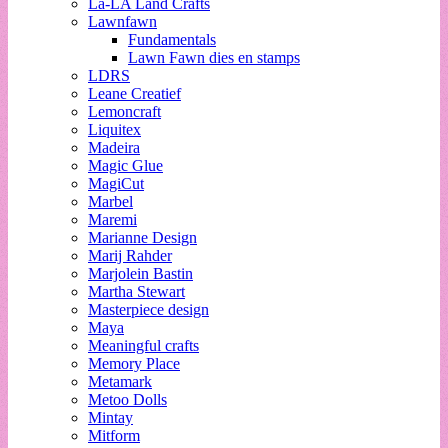
La-LA Land Crafts
Lawnfawn
Fundamentals
Lawn Fawn dies en stamps
LDRS
Leane Creatief
Lemoncraft
Liquitex
Madeira
Magic Glue
MagiCut
Marbel
Maremi
Marianne Design
Marij Rahder
Marjolein Bastin
Martha Stewart
Masterpiece design
Maya
Meaningful crafts
Memory Place
Metamark
Metoo Dolls
Mintay
Mitform