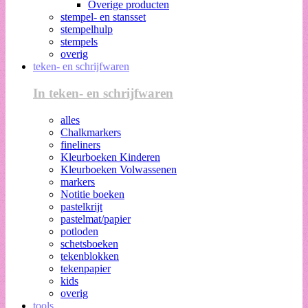
Overige producten
stempel- en stansset
stempelhulp
stempels
overig
teken- en schrijfwaren
In teken- en schrijfwaren
alles
Chalkmarkers
fineliners
Kleurboeken Kinderen
Kleurboeken Volwassenen
markers
Notitie boeken
pastelkrijt
pastelmat/papier
potloden
schetsboeken
tekenblokken
tekenpapier
kids
overig
tools