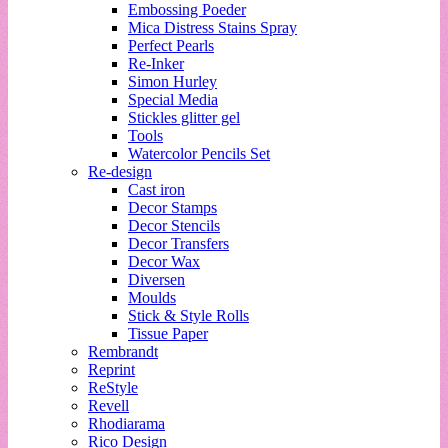
Embossing Poeder
Mica Distress Stains Spray
Perfect Pearls
Re-Inker
Simon Hurley
Special Media
Stickles glitter gel
Tools
Watercolor Pencils Set
Re-design
Cast iron
Decor Stamps
Decor Stencils
Decor Transfers
Decor Wax
Diversen
Moulds
Stick & Style Rolls
Tissue Paper
Rembrandt
Reprint
ReStyle
Revell
Rhodiarama
Rico Design