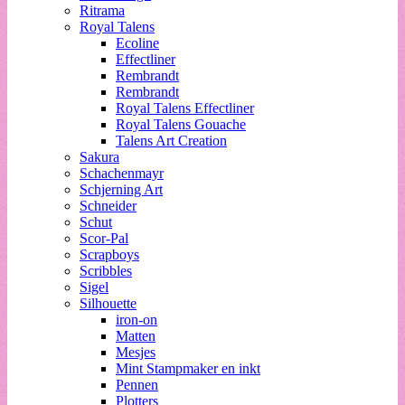
Ritrama
Royal Talens
Ecoline
Effectliner
Rembrandt
Rembrandt
Royal Talens Effectliner
Royal Talens Gouache
Talens Art Creation
Sakura
Schachenmayr
Schjerning Art
Schneider
Schut
Scor-Pal
Scrapboys
Scribbles
Sigel
Silhouette
iron-on
Matten
Mesjes
Mint Stampmaker en inkt
Pennen
Plotters