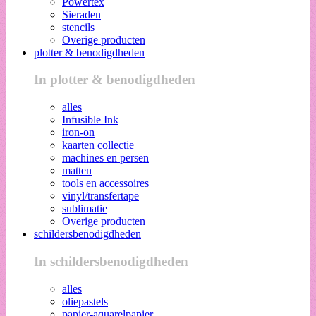
Powertex
Sieraden
stencils
Overige producten
plotter & benodigdheden
In plotter & benodigdheden
alles
Infusible Ink
iron-on
kaarten collectie
machines en persen
matten
tools en accessoires
vinyl/transfertape
sublimatie
Overige producten
schildersbenodigdheden
In schildersbenodigdheden
alles
oliepastels
papier-aquarelpapier