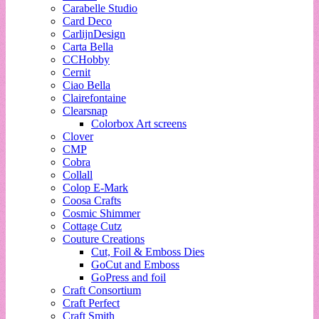
Carabelle Studio
Card Deco
CarlijnDesign
Carta Bella
CCHobby
Cernit
Ciao Bella
Clairefontaine
Clearsnap
Colorbox Art screens
Clover
CMP
Cobra
Collall
Colop E-Mark
Coosa Crafts
Cosmic Shimmer
Cottage Cutz
Couture Creations
Cut, Foil & Emboss Dies
GoCut and Emboss
GoPress and foil
Craft Consortium
Craft Perfect
Craft Smith