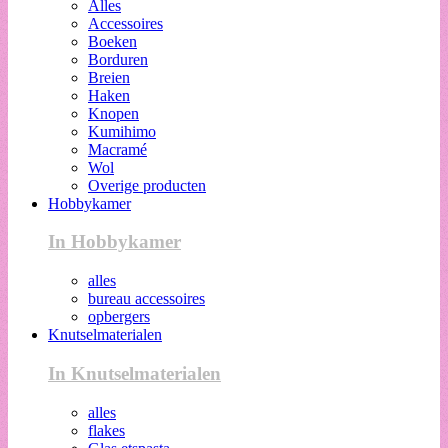
Alles
Accessoires
Boeken
Borduren
Breien
Haken
Knopen
Kumihimo
Macramé
Wol
Overige producten
Hobbykamer
In Hobbykamer
alles
bureau accessoires
opbergers
Knutselmaterialen
In Knutselmaterialen
alles
flakes