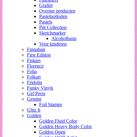
Grafiet
Overige producten
Pastelpotloden
Pastels
Pitt Collection
Sketchmarker
Alcoholbasis
Voor kinderen
Finnabair
First Edition
Fiskars
Florence
Folia
Folkart
Fridolin
Funky Vinyls
Gel Press
Gemini
Foil Stamps
Glitz It
Golden
Golden Fluid Color
Golden Heavy Body Color
Golden Open