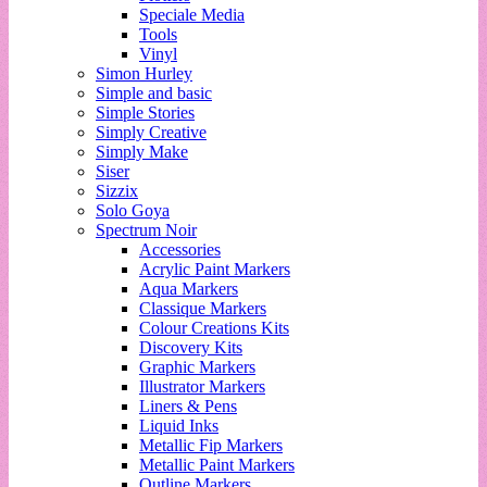
Speciale Media
Tools
Vinyl
Simon Hurley
Simple and basic
Simple Stories
Simply Creative
Simply Make
Siser
Sizzix
Solo Goya
Spectrum Noir
Accessories
Acrylic Paint Markers
Aqua Markers
Classique Markers
Colour Creations Kits
Discovery Kits
Graphic Markers
Illustrator Markers
Liners & Pens
Liquid Inks
Metallic Fip Markers
Metallic Paint Markers
Outline Markers