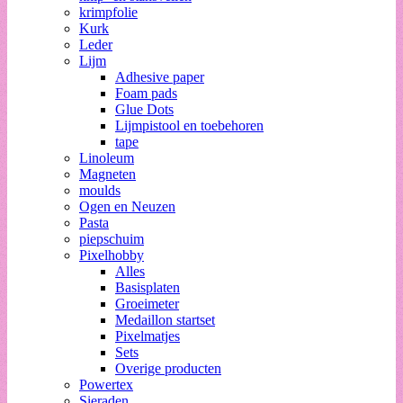
krimpfolie
Kurk
Leder
Lijm
Adhesive paper
Foam pads
Glue Dots
Lijmpistool en toebehoren
tape
Linoleum
Magneten
moulds
Ogen en Neuzen
Pasta
piepschuim
Pixelhobby
Alles
Basisplaten
Groeimeter
Medaillon startset
Pixelmatjes
Sets
Overige producten
Powertex
Sieraden