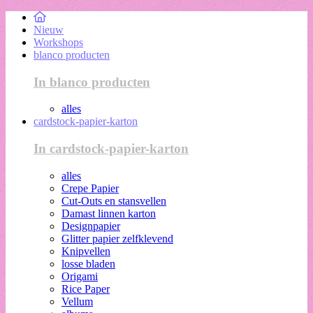
Nieuw
Workshops
blanco producten
In blanco producten
alles
cardstock-papier-karton
In cardstock-papier-karton
alles
Crepe Papier
Cut-Outs en stansvellen
Damast linnen karton
Designpapier
Glitter papier zelfklevend
Knipvellen
losse bladen
Origami
Rice Paper
Vellum