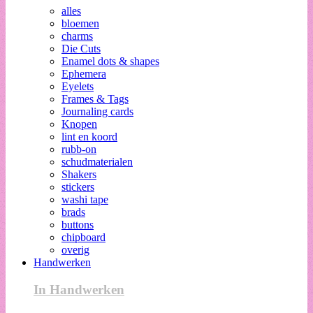
alles
bloemen
charms
Die Cuts
Enamel dots & shapes
Ephemera
Eyelets
Frames & Tags
Journaling cards
Knopen
lint en koord
rubb-on
schudmaterialen
Shakers
stickers
washi tape
brads
buttons
chipboard
overig
Handwerken
In Handwerken