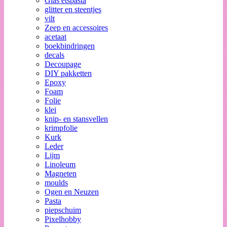
Glas etspasta
glitter en steentjes
vilt
Zeep en accessoires
acetaat
boekbindringen
decals
Decoupage
DIY pakketten
Epoxy
Foam
Folie
klei
knip- en stansvellen
krimpfolie
Kurk
Leder
Lijm
Linoleum
Magneten
moulds
Ogen en Neuzen
Pasta
piepschuim
Pixelhobby