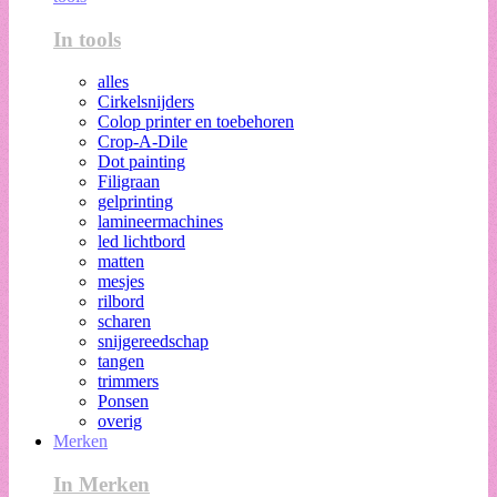
In tools
alles
Cirkelsnijders
Colop printer en toebehoren
Crop-A-Dile
Dot painting
Filigraan
gelprinting
lamineermachines
led lichtbord
matten
mesjes
rilbord
scharen
snijgereedschap
tangen
trimmers
Ponsen
overig
Merken
In Merken