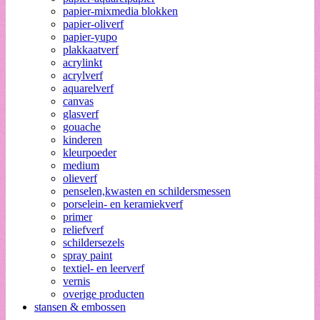
papier-mixmedia blokken
papier-oliverf
papier-yupo
plakkaatverf
acrylinkt
acrylverf
aquarelverf
canvas
glasverf
gouache
kinderen
kleurpoeder
medium
olieverf
penselen,kwasten en schildersmessen
porselein- en keramiekverf
primer
reliefverf
schildersezels
spray paint
textiel- en leerverf
vernis
overige producten
stansen & embossen