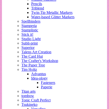
Pencils
Triblend
Twin-Tip Metallic Markers
Water-based Glitter Markers
Spellbinders
Stamperia
Stamplistic
Stick it!
Studio Light
Subli-print
Superior
Talens Art Creation
The Card Hut
The Crafter's Workshop
The Paper Tree
Tim Holtz
Advantus
Idea-ology
Fasteners
Paperie
Titan arts
tombow
Tonic Craft Perfect
Tsukineko
Versafine