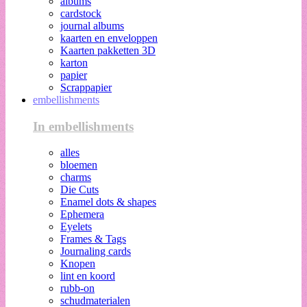
albums
cardstock
journal albums
kaarten en enveloppen
Kaarten pakketten 3D
karton
papier
Scrappapier
embellishments
In embellishments
alles
bloemen
charms
Die Cuts
Enamel dots & shapes
Ephemera
Eyelets
Frames & Tags
Journaling cards
Knopen
lint en koord
rubb-on
schudmaterialen