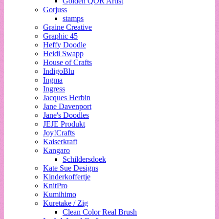
Golden QOR Artist
Gorjuss
stamps
Graine Creative
Graphic 45
Heffy Doodle
Heidi Swapp
House of Crafts
IndigoBlu
Ingma
Ingress
Jacques Herbin
Jane Davenport
Jane's Doodles
JEJE Produkt
Joy!Crafts
Kaiserkraft
Kangaro
Schildersdoek
Kate Sue Designs
Kinderkoffertje
KnitPro
Kumihimo
Kuretake / Zig
Clean Color Real Brush