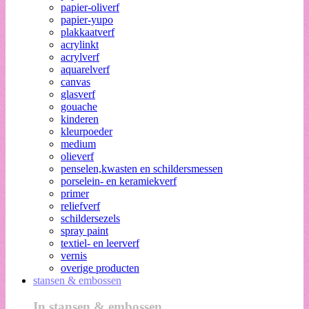
papier-oliverf
papier-yupo
plakkaatverf
acrylinkt
acrylverf
aquarelverf
canvas
glasverf
gouache
kinderen
kleurpoeder
medium
olieverf
penselen,kwasten en schildersmessen
porselein- en keramiekverf
primer
reliefverf
schildersezels
spray paint
textiel- en leerverf
vernis
overige producten
stansen & embossen
In stansen & embossen