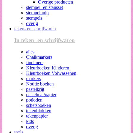
Overige producten
stempel- en stansset
stempelhulp
stempels
overig
teken- en schrijfwaren
In teken- en schrijfwaren
alles
Chalkmarkers
fineliners
Kleurboeken Kinderen
Kleurboeken Volwassenen
markers
Notitie boeken
pastelkrijt
pastelmat/papier
potloden
schetsboeken
tekenblokken
tekenpapier
kids
overig
tools