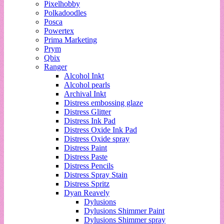
Pixelhobby
Polkadoodles
Posca
Powertex
Prima Marketing
Prym
Qbix
Ranger
Alcohol Inkt
Alcohol pearls
Archival Inkt
Distress embossing glaze
Distress Glitter
Distress Ink Pad
Distress Oxide Ink Pad
Distress Oxide spray
Distress Paint
Distress Paste
Distress Pencils
Distress Spray Stain
Distress Spritz
Dyan Reavely
Dylusions
Dylusions Shimmer Paint
Dylusions Shimmer spray