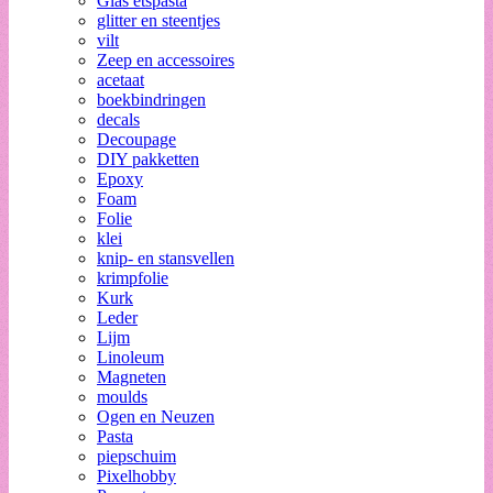
Glas etspasta
glitter en steentjes
vilt
Zeep en accessoires
acetaat
boekbindringen
decals
Decoupage
DIY pakketten
Epoxy
Foam
Folie
klei
knip- en stansvellen
krimpfolie
Kurk
Leder
Lijm
Linoleum
Magneten
moulds
Ogen en Neuzen
Pasta
piepschuim
Pixelhobby