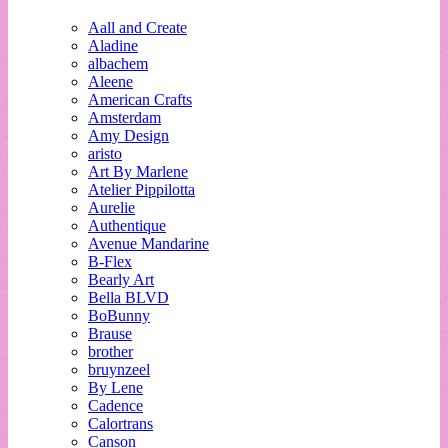
Aall and Create
Aladine
albachem
Aleene
American Crafts
Amsterdam
Amy Design
aristo
Art By Marlene
Atelier Pippilotta
Aurelie
Authentique
Avenue Mandarine
B-Flex
Bearly Art
Bella BLVD
BoBunny
Brause
brother
bruynzeel
By Lene
Cadence
Calortrans
Canson