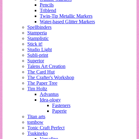
Pencils
Triblend
Twin-Tip Metallic Markers
Water-based Glitter Markers
Spellbinders
Stamperia
Stamplistic
Stick it!
Studio Light
Subli-print
Superior
Talens Art Creation
The Card Hut
The Crafter's Workshop
The Paper Tree
Tim Holtz
Advantus
Idea-ology
Fasteners
Paperie
Titan arts
tombow
Tonic Craft Perfect
Tsukineko
Versafine