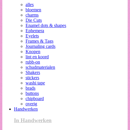
alles
bloemen
charms
Die Cuts
Enamel dots & shapes
Ephemera
Eyelets
Frames & Tags
Journaling cards
Knopen
lint en koord
rubb-on
schudmaterialen
Shakers
stickers
washi tape
brads
buttons
chipboard
overig
Handwerken
In Handwerken