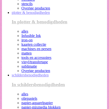
stencils
Overige producten
plotter & benodigdheden
In plotter & benodigdheden
alles
Infusible Ink
iron-on
kaarten collectie
machines en persen
matten
tools en accessoires
vinyl/transfertape
sublimatie
Overige producten
schildersbenodigdheden
In schildersbenodigdheden
alles
oliepastels
papier-aquarelpapier
papier-mixmedia blokken