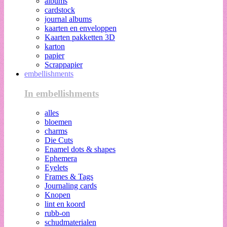
albums
cardstock
journal albums
kaarten en enveloppen
Kaarten pakketten 3D
karton
papier
Scrappapier
embellishments
In embellishments
alles
bloemen
charms
Die Cuts
Enamel dots & shapes
Ephemera
Eyelets
Frames & Tags
Journaling cards
Knopen
lint en koord
rubb-on
schudmaterialen