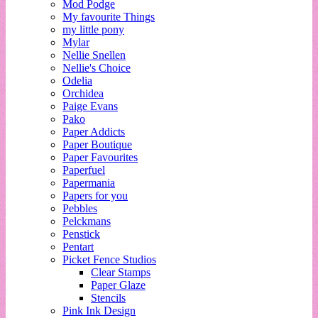
Mod Podge
My favourite Things
my little pony
Mylar
Nellie Snellen
Nellie's Choice
Odelia
Orchidea
Paige Evans
Pako
Paper Addicts
Paper Boutique
Paper Favourites
Paperfuel
Papermania
Papers for you
Pebbles
Pelckmans
Penstick
Pentart
Picket Fence Studios
Clear Stamps
Paper Glaze
Stencils
Pink Ink Design