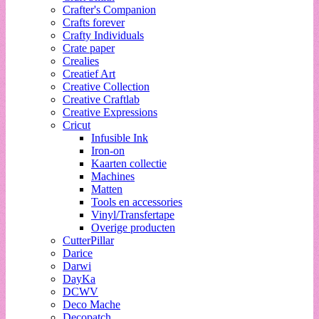
Crafter's Companion
Crafts forever
Crafty Individuals
Crate paper
Crealies
Creatief Art
Creative Collection
Creative Craftlab
Creative Expressions
Cricut
Infusible Ink
Iron-on
Kaarten collectie
Machines
Matten
Tools en accessories
Vinyl/Transfertape
Overige producten
CutterPillar
Darice
Darwi
DayKa
DCWV
Deco Mache
Decopatch