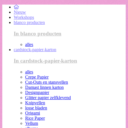
Nieuw
Workshops
blanco producten
In blanco producten
alles
cardstock-papier-karton
In cardstock-papier-karton
alles
Crepe Papier
Cut-Outs en stansvellen
Damast linnen karton
Designpapier
Glitter papier zelfklevend
Knipvellen
losse bladen
Origami
Rice Paper
Vellum