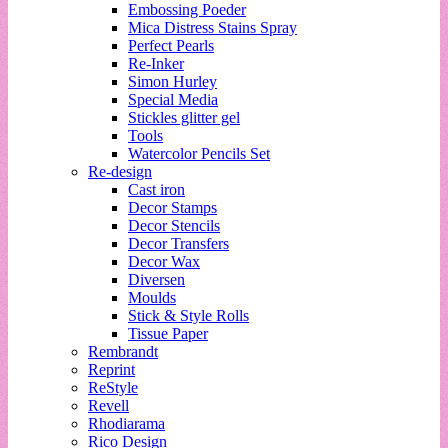
Embossing Poeder
Mica Distress Stains Spray
Perfect Pearls
Re-Inker
Simon Hurley
Special Media
Stickles glitter gel
Tools
Watercolor Pencils Set
Re-design
Cast iron
Decor Stamps
Decor Stencils
Decor Transfers
Decor Wax
Diversen
Moulds
Stick & Style Rolls
Tissue Paper
Rembrandt
Reprint
ReStyle
Revell
Rhodiarama
Rico Design