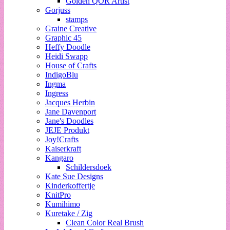
Golden QOR Artist
Gorjuss
stamps
Graine Creative
Graphic 45
Heffy Doodle
Heidi Swapp
House of Crafts
IndigoBlu
Ingma
Ingress
Jacques Herbin
Jane Davenport
Jane's Doodles
JEJE Produkt
Joy!Crafts
Kaiserkraft
Kangaro
Schildersdoek
Kate Sue Designs
Kinderkoffertje
KnitPro
Kumihimo
Kuretake / Zig
Clean Color Real Brush