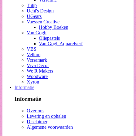
Tulip
Uchi's Design
UGears
Vaessen Creative
Hobby Boeken
Van Gogh
Oliepastels
Van Gogh Aquarelverf
VBS
Vellum
Versamark
Viva Decor
We R Makers
Woodware
Xyron
Informatie
Informatie
Over ons
Levering en ophalen
Disclaimer
Algemene voorwaarden