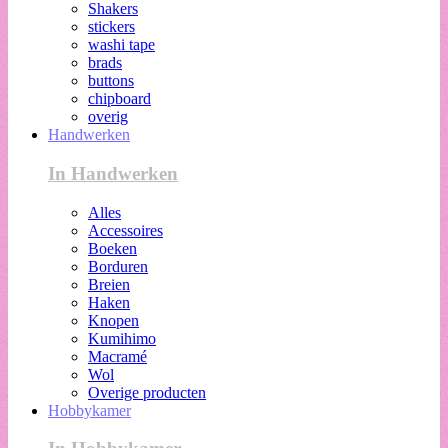
Shakers
stickers
washi tape
brads
buttons
chipboard
overig
Handwerken
In Handwerken
Alles
Accessoires
Boeken
Borduren
Breien
Haken
Knopen
Kumihimo
Macramé
Wol
Overige producten
Hobbykamer