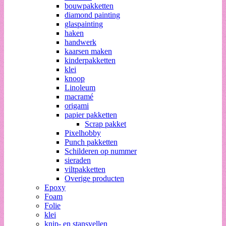
bouwpakketten
diamond painting
glaspainting
haken
handwerk
kaarsen maken
kinderpakketten
klei
knoop
Linoleum
macramé
origami
papier pakketten
Scrap pakket
Pixelhobby
Punch pakketten
Schilderen op nummer
sieraden
viltpakketten
Overige producten
Epoxy
Foam
Folie
klei
knip- en stansvellen