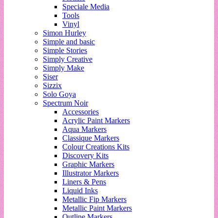
Speciale Media
Tools
Vinyl
Simon Hurley
Simple and basic
Simple Stories
Simply Creative
Simply Make
Siser
Sizzix
Solo Goya
Spectrum Noir
Accessories
Acrylic Paint Markers
Aqua Markers
Classique Markers
Colour Creations Kits
Discovery Kits
Graphic Markers
Illustrator Markers
Liners & Pens
Liquid Inks
Metallic Fip Markers
Metallic Paint Markers
Outline Markers