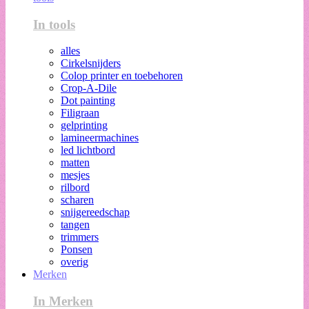
In tools
alles
Cirkelsnijders
Colop printer en toebehoren
Crop-A-Dile
Dot painting
Filigraan
gelprinting
lamineermachines
led lichtbord
matten
mesjes
rilbord
scharen
snijgereedschap
tangen
trimmers
Ponsen
overig
Merken
In Merken