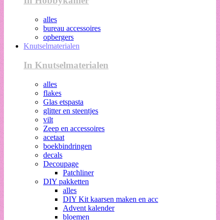
In Hobbykamer
alles
bureau accessoires
opbergers
Knutselmaterialen
In Knutselmaterialen
alles
flakes
Glas etspasta
glitter en steentjes
vilt
Zeep en accessoires
acetaat
boekbindringen
decals
Decoupage
Patchliner
DIY pakketten
alles
DIY Kit kaarsen maken en acc
Advent kalender
bloemen