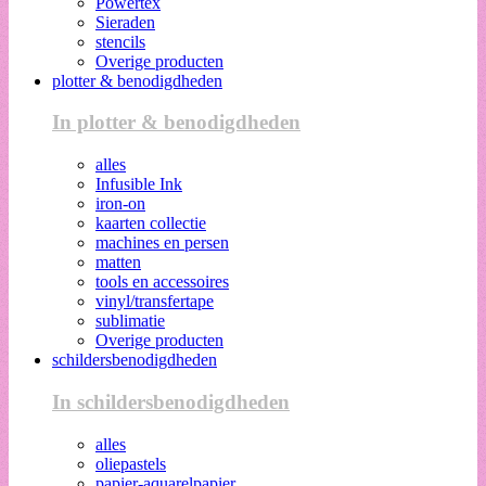
Powertex
Sieraden
stencils
Overige producten
plotter & benodigdheden
In plotter & benodigdheden
alles
Infusible Ink
iron-on
kaarten collectie
machines en persen
matten
tools en accessoires
vinyl/transfertape
sublimatie
Overige producten
schildersbenodigdheden
In schildersbenodigdheden
alles
oliepastels
papier-aquarelpapier