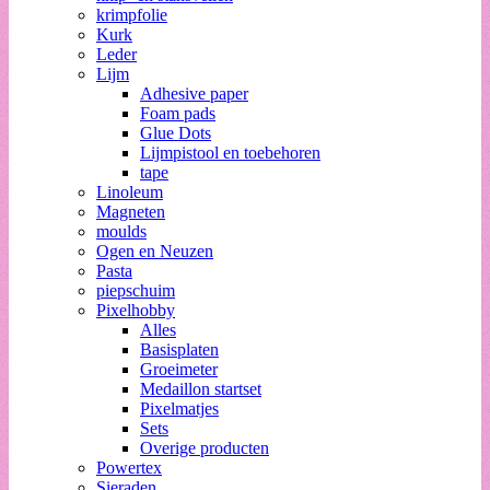
krimpfolie
Kurk
Leder
Lijm
Adhesive paper
Foam pads
Glue Dots
Lijmpistool en toebehoren
tape
Linoleum
Magneten
moulds
Ogen en Neuzen
Pasta
piepschuim
Pixelhobby
Alles
Basisplaten
Groeimeter
Medaillon startset
Pixelmatjes
Sets
Overige producten
Powertex
Sieraden