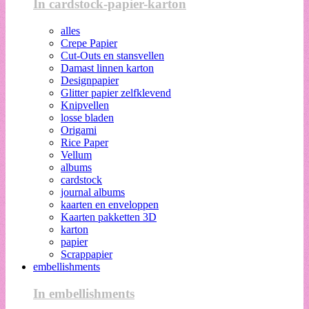
In cardstock-papier-karton
alles
Crepe Papier
Cut-Outs en stansvellen
Damast linnen karton
Designpapier
Glitter papier zelfklevend
Knipvellen
losse bladen
Origami
Rice Paper
Vellum
albums
cardstock
journal albums
kaarten en enveloppen
Kaarten pakketten 3D
karton
papier
Scrappapier
embellishments
In embellishments