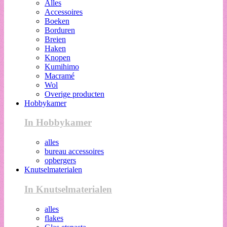
Alles
Accessoires
Boeken
Borduren
Breien
Haken
Knopen
Kumihimo
Macramé
Wol
Overige producten
Hobbykamer
In Hobbykamer
alles
bureau accessoires
opbergers
Knutselmaterialen
In Knutselmaterialen
alles
flakes