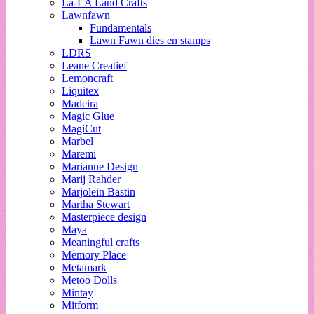
La-LA Land Crafts
Lawnfawn
Fundamentals
Lawn Fawn dies en stamps
LDRS
Leane Creatief
Lemoncraft
Liquitex
Madeira
Magic Glue
MagiCut
Marbel
Maremi
Marianne Design
Marij Rahder
Marjolein Bastin
Martha Stewart
Masterpiece design
Maya
Meaningful crafts
Memory Place
Metamark
Metoo Dolls
Mintay
Mitform