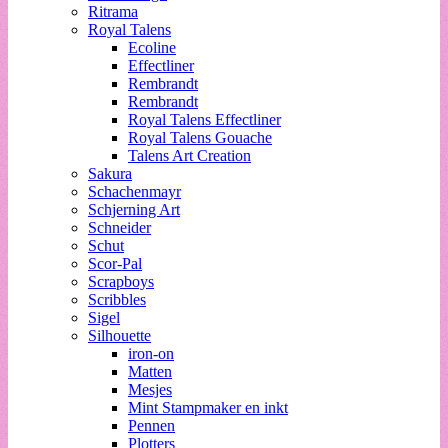
Ritrama
Royal Talens
Ecoline
Effectliner
Rembrandt
Rembrandt
Royal Talens Effectliner
Royal Talens Gouache
Talens Art Creation
Sakura
Schachenmayr
Schjerning Art
Schneider
Schut
Scor-Pal
Scrapboys
Scribbles
Sigel
Silhouette
iron-on
Matten
Mesjes
Mint Stampmaker en inkt
Pennen
Plotters