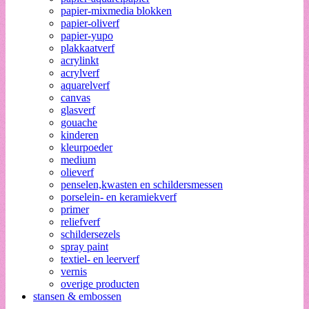
papier-mixmedia blokken
papier-oliverf
papier-yupo
plakkaatverf
acrylinkt
acrylverf
aquarelverf
canvas
glasverf
gouache
kinderen
kleurpoeder
medium
olieverf
penselen,kwasten en schildersmessen
porselein- en keramiekverf
primer
reliefverf
schildersezels
spray paint
textiel- en leerverf
vernis
overige producten
stansen & embossen