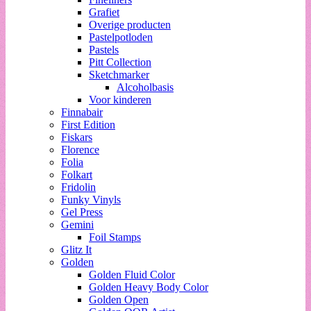
Grafiet
Overige producten
Pastelpotloden
Pastels
Pitt Collection
Sketchmarker
Alcoholbasis
Voor kinderen
Finnabair
First Edition
Fiskars
Florence
Folia
Folkart
Fridolin
Funky Vinyls
Gel Press
Gemini
Foil Stamps
Glitz It
Golden
Golden Fluid Color
Golden Heavy Body Color
Golden Open