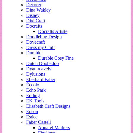
Decorer
Dina Wakley
Disney
Dixi Craft
Docrafts
Docrafts Artiste
Doodlebug Design
Dovecraft
Dress my Craft
Durable
Durable Cosy Fine
Dutch Doobadoo
Dyan reavely
Dylusions
Eberhard Faber
Èccolo
Echo Park
Edding
EK Tools
Elisabeth Craft Designs
Epson
Esdee
Faber Castell
Aquarel Markers
Fineliners