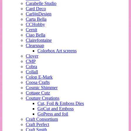
Carabelle Studio
Card Deco
CarlijnDesign
Carta Bella
CCHobby
Cernit
Ciao Bella
Clairefontaine
Clearsnap
Colorbox Art screens
Clover
CMP
Cobra
Collall
Colop E-Mark
Coosa Crafts
Cosmic Shimmer
Cottage Cutz
Couture Creations
Cut, Foil & Emboss Dies
GoCut and Emboss
GoPress and foil
Craft Consortium
Craft Perfect
Craft Smith