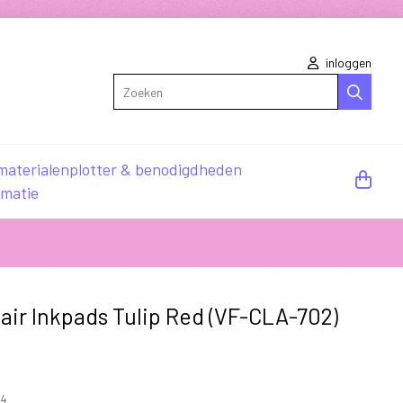
inloggen
Zoeken
materialen
plotter & benodigdheden
rmatie
air Inkpads Tulip Red (VF-CLA-702)
74