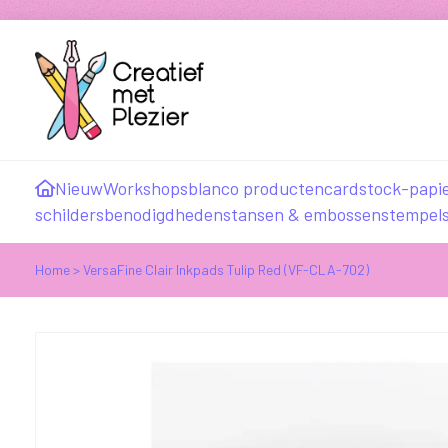
Nieuw
Workshops
blanco producten
cardstock-papi
schildersbenodigdheden
stansen & embossen
stempel
Home
>
VersaFine Clair Inkpads Tulip Red (VF-CLA-702)