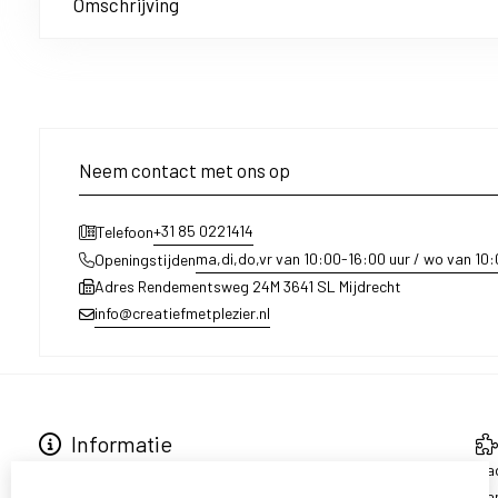
Omschrijving
Neem contact met ons op
+31 85 0221414
Telefoon
ma,di,do,vr van 10:00-16:00 uur / wo van 10
Openingstijden
Adres Rendementsweg 24M 3641 SL Mijdrecht
info@creatiefmetplezier.nl
Informatie
Over ons
Ca
Levering en ophalen
Aa