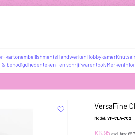
er-karton
embellishments
Handwerken
Hobbykamer
Knutsel
s & benodigdheden
teken- en schrijfwaren
tools
Merken
Info
VersaFine Cl
Model:
VF-CLA-702
€6,95
excl. btw:
€5,