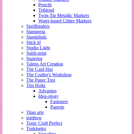
Pencils
Triblend
Twin-Tip Metallic Markers
Water-based Glitter Markers
Spellbinders
Stamperia
Stamplistic
Stick it!
Studio Light
Subli-print
Superior
Talens Art Creation
The Card Hut
The Crafter's Workshop
The Paper Tree
Tim Holtz
Advantus
Idea-ology
Fasteners
Paperie
Titan arts
tombow
Tonic Craft Perfect
Tsukineko
Versafine