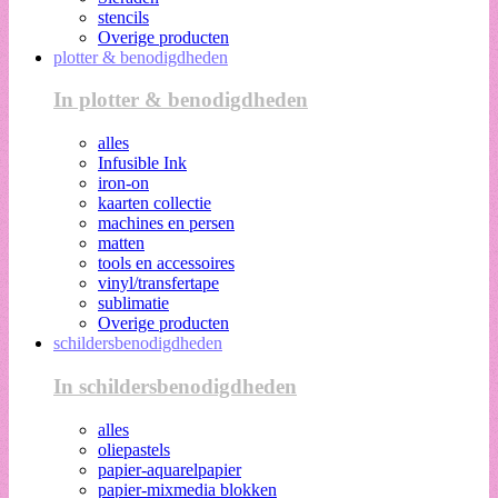
stencils
Overige producten
plotter & benodigdheden
In plotter & benodigdheden
alles
Infusible Ink
iron-on
kaarten collectie
machines en persen
matten
tools en accessoires
vinyl/transfertape
sublimatie
Overige producten
schildersbenodigdheden
In schildersbenodigdheden
alles
oliepastels
papier-aquarelpapier
papier-mixmedia blokken