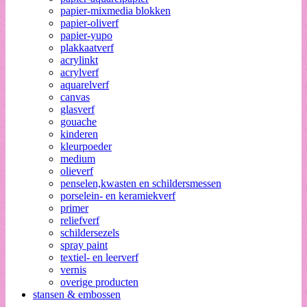
papier-mixmedia blokken
papier-oliverf
papier-yupo
plakkaatverf
acrylinkt
acrylverf
aquarelverf
canvas
glasverf
gouache
kinderen
kleurpoeder
medium
olieverf
penselen,kwasten en schildersmessen
porselein- en keramiekverf
primer
reliefverf
schildersezels
spray paint
textiel- en leerverf
vernis
overige producten
stansen & embossen