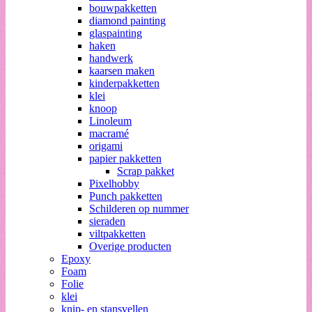
bouwpakketten
diamond painting
glaspainting
haken
handwerk
kaarsen maken
kinderpakketten
klei
knoop
Linoleum
macramé
origami
papier pakketten
Scrap pakket
Pixelhobby
Punch pakketten
Schilderen op nummer
sieraden
viltpakketten
Overige producten
Epoxy
Foam
Folie
klei
knip- en stansvellen