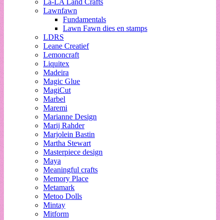
La-LA Land Crafts
Lawnfawn
Fundamentals
Lawn Fawn dies en stamps
LDRS
Leane Creatief
Lemoncraft
Liquitex
Madeira
Magic Glue
MagiCut
Marbel
Maremi
Marianne Design
Marij Rahder
Marjolein Bastin
Martha Stewart
Masterpiece design
Maya
Meaningful crafts
Memory Place
Metamark
Metoo Dolls
Mintay
Mitform