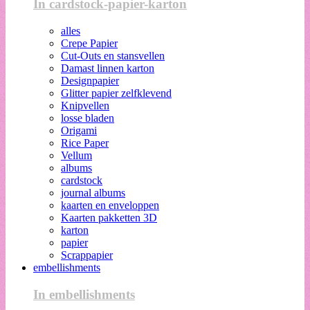
In cardstock-papier-karton
alles
Crepe Papier
Cut-Outs en stansvellen
Damast linnen karton
Designpapier
Glitter papier zelfklevend
Knipvellen
losse bladen
Origami
Rice Paper
Vellum
albums
cardstock
journal albums
kaarten en enveloppen
Kaarten pakketten 3D
karton
papier
Scrappapier
embellishments
In embellishments