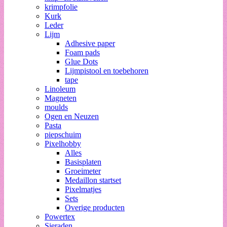
krimpfolie
Kurk
Leder
Lijm
Adhesive paper
Foam pads
Glue Dots
Lijmpistool en toebehoren
tape
Linoleum
Magneten
moulds
Ogen en Neuzen
Pasta
piepschuim
Pixelhobby
Alles
Basisplaten
Groeimeter
Medaillon startset
Pixelmatjes
Sets
Overige producten
Powertex
Sieraden