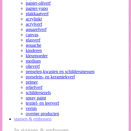
papier-oliverf
papier-yupo
plakkaatverf
acrylinkt
acrylverf
aquarelverf
canvas
glasverf
gouache
kinderen
kleurpoeder
medium
olieverf
penselen,kwasten en schildersmessen
porselein- en keramiekverf
primer
reliefverf
schildersezels
spray paint
textiel- en leerverf
vernis
overige producten
stansen & embossen
In stansen & embossen