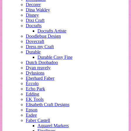
Decorer
Dina Wakley
Disney
Dixi Craft
Docrafts
Docrafts Artiste
Doodlebug Design
Dovecraft
Dress my Craft
Durable
Durable Cosy Fine
Dutch Doobadoo
Dyan reavely
Dylusions
Eberhard Faber
Èccolo
Echo Park
Edding
EK Tools
Elisabeth Craft Designs
Epson
Esdee
Faber Castell
Aquarel Markers
Fineliners