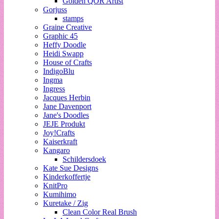
Golden QOR Artist
Gorjuss
stamps
Graine Creative
Graphic 45
Heffy Doodle
Heidi Swapp
House of Crafts
IndigoBlu
Ingma
Ingress
Jacques Herbin
Jane Davenport
Jane's Doodles
JEJE Produkt
Joy!Crafts
Kaiserkraft
Kangaro
Schildersdoek
Kate Sue Designs
Kinderkoffertje
KnitPro
Kumihimo
Kuretake / Zig
Clean Color Real Brush