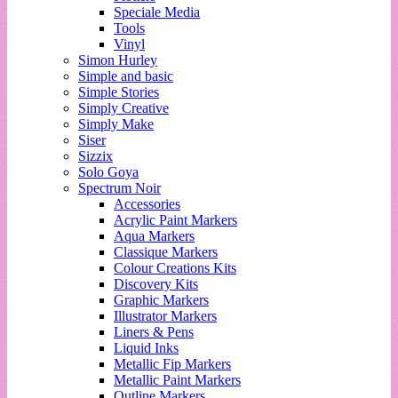
Speciale Media
Tools
Vinyl
Simon Hurley
Simple and basic
Simple Stories
Simply Creative
Simply Make
Siser
Sizzix
Solo Goya
Spectrum Noir
Accessories
Acrylic Paint Markers
Aqua Markers
Classique Markers
Colour Creations Kits
Discovery Kits
Graphic Markers
Illustrator Markers
Liners & Pens
Liquid Inks
Metallic Fip Markers
Metallic Paint Markers
Outline Markers