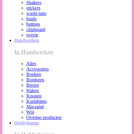
Shakers
stickers
washi tape
brads
buttons
chipboard
overig
Handwerken
In Handwerken
Alles
Accessoires
Boeken
Borduren
Breien
Haken
Knopen
Kumihimo
Macramé
Wol
Overige producten
Hobbykamer