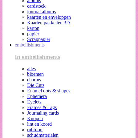
albums
cardstock
journal albums
kaarten en enveloppen
Kaarten pakketten 3D
karton
papier
Scrappapier
embellishments
In embellishments
alles
bloemen
charms
Die Cuts
Enamel dots & shapes
Ephemera
Eyelets
Frames & Tags
Journaling cards
Knopen
lint en koord
rubb-on
schudmaterialen