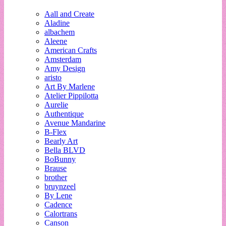
Aall and Create
Aladine
albachem
Aleene
American Crafts
Amsterdam
Amy Design
aristo
Art By Marlene
Atelier Pippilotta
Aurelie
Authentique
Avenue Mandarine
B-Flex
Bearly Art
Bella BLVD
BoBunny
Brause
brother
bruynzeel
By Lene
Cadence
Calortrans
Canson