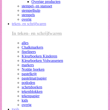
Overige producten
stempel- en stansset
stempelhulp
stempels
overig
teken- en schrijfwaren
In teken- en schrijfwaren
alles
Chalkmarkers
fineliners
Kleurboeken Kinderen
Kleurboeken Volwassenen
markers
Notitie boeken
pastelkrijt
pastelmat/papier
potloden
schetsboeken
tekenblokken
tekenpapier
kids
overig
tools