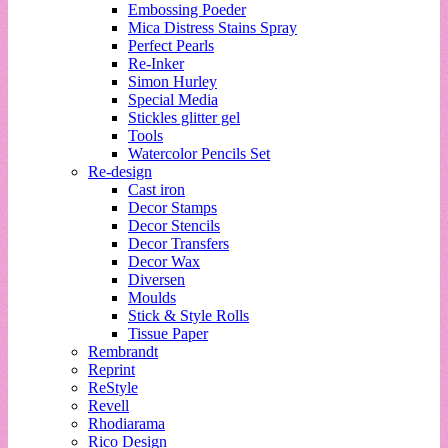
Embossing Poeder
Mica Distress Stains Spray
Perfect Pearls
Re-Inker
Simon Hurley
Special Media
Stickles glitter gel
Tools
Watercolor Pencils Set
Re-design
Cast iron
Decor Stamps
Decor Stencils
Decor Transfers
Decor Wax
Diversen
Moulds
Stick & Style Rolls
Tissue Paper
Rembrandt
Reprint
ReStyle
Revell
Rhodiarama
Rico Design