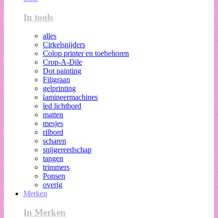
In tools
alles
Cirkelsnijders
Colop printer en toebehoren
Crop-A-Dile
Dot painting
Filigraan
gelprinting
lamineermachines
led lichtbord
matten
mesjes
rilbord
scharen
snijgereedschap
tangen
trimmers
Ponsen
overig
Merken
In Merken