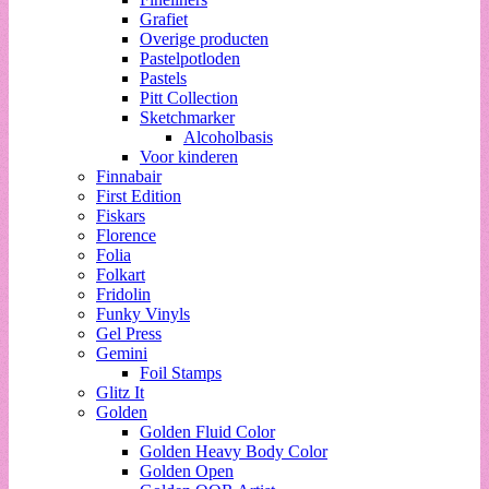
Grafiet
Overige producten
Pastelpotloden
Pastels
Pitt Collection
Sketchmarker
Alcoholbasis
Voor kinderen
Finnabair
First Edition
Fiskars
Florence
Folia
Folkart
Fridolin
Funky Vinyls
Gel Press
Gemini
Foil Stamps
Glitz It
Golden
Golden Fluid Color
Golden Heavy Body Color
Golden Open