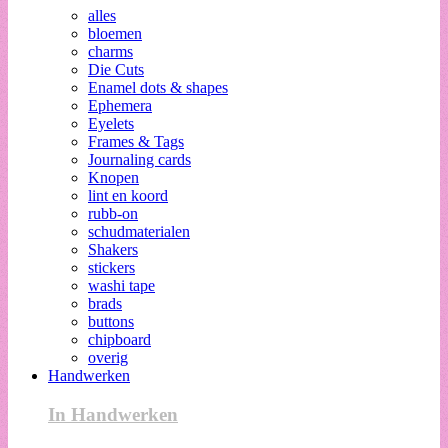
alles
bloemen
charms
Die Cuts
Enamel dots & shapes
Ephemera
Eyelets
Frames & Tags
Journaling cards
Knopen
lint en koord
rubb-on
schudmaterialen
Shakers
stickers
washi tape
brads
buttons
chipboard
overig
Handwerken
In Handwerken