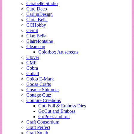
Carabelle Studio
Card Deco
CarlijnDesign
Carta Bella
CCHobby
Cernit
Ciao Bella
Clairefontaine
Clearsnap
Colorbox Art screens
Clover
CMP
Cobra
Collall
Colop E-Mark
Coosa Crafts
Cosmic Shimmer
Cottage Cutz
Couture Creations
Cut, Foil & Emboss Dies
GoCut and Emboss
GoPress and foil
Craft Consortium
Craft Perfect
Craft Smith