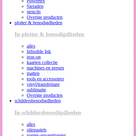
Powertex
Sieraden
stencils
Overige producten
plotter & benodigdheden
In plotter & benodigdheden
alles
Infusible Ink
iron-on
kaarten collectie
machines en persen
matten
tools en accessoires
vinyl/transfertape
sublimatie
Overige producten
schildersbenodigdheden
In schildersbenodigdheden
alles
oliepastels
papier-aquarelpapier