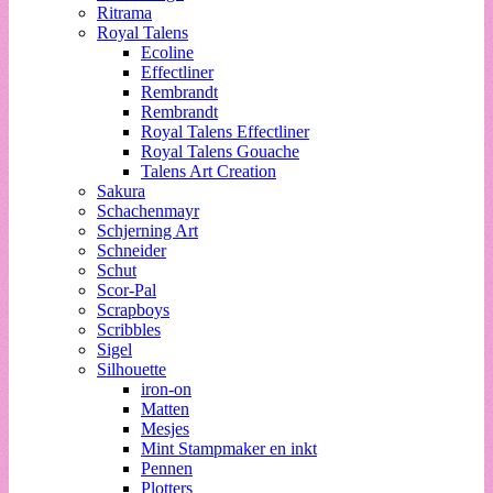
Ritrama
Royal Talens
Ecoline
Effectliner
Rembrandt
Rembrandt
Royal Talens Effectliner
Royal Talens Gouache
Talens Art Creation
Sakura
Schachenmayr
Schjerning Art
Schneider
Schut
Scor-Pal
Scrapboys
Scribbles
Sigel
Silhouette
iron-on
Matten
Mesjes
Mint Stampmaker en inkt
Pennen
Plotters