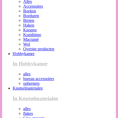
Alles
Accessoires
Boeken
Borduren
Breien
Haken
Knopen
Kumihimo
Macramé
Wol
Overige producten
Hobbykamer
In Hobbykamer
alles
bureau accessoires
opbergers
Knutselmaterialen
In Knutselmaterialen
alles
flakes