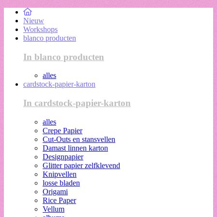
Nieuw
Workshops
blanco producten
In blanco producten
alles
cardstock-papier-karton
In cardstock-papier-karton
alles
Crepe Papier
Cut-Outs en stansvellen
Damast linnen karton
Designpapier
Glitter papier zelfklevend
Knipvellen
losse bladen
Origami
Rice Paper
Vellum