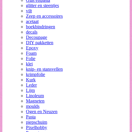
Glas etspasta
glitter en steentjes
vilt
Zeep en accessoires
acetaat
boekbindringen
decals
Decoupage
DIY pakketten
Epoxy
Foam
Folie
klei
knip- en stansvellen
krimpfolie
Kurk
Leder
Lijm
Linoleum
Magneten
moulds
Ogen en Neuzen
Pasta
piepschuim
Pixelhobby