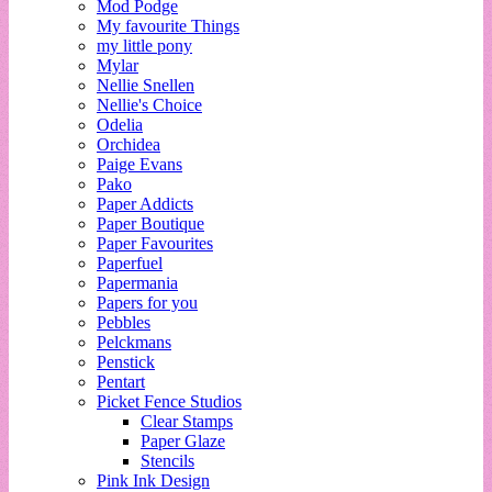
Mod Podge
My favourite Things
my little pony
Mylar
Nellie Snellen
Nellie's Choice
Odelia
Orchidea
Paige Evans
Pako
Paper Addicts
Paper Boutique
Paper Favourites
Paperfuel
Papermania
Papers for you
Pebbles
Pelckmans
Penstick
Pentart
Picket Fence Studios
Clear Stamps
Paper Glaze
Stencils
Pink Ink Design