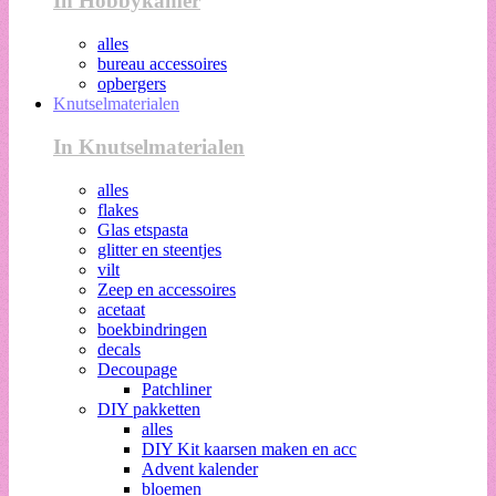
In Hobbykamer
alles
bureau accessoires
opbergers
Knutselmaterialen
In Knutselmaterialen
alles
flakes
Glas etspasta
glitter en steentjes
vilt
Zeep en accessoires
acetaat
boekbindringen
decals
Decoupage
Patchliner
DIY pakketten
alles
DIY Kit kaarsen maken en acc
Advent kalender
bloemen