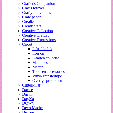
Crafter's Companion
Crafts forever
Crafty Individuals
Crate paper
Crealies
Creatief Art
Creative Collection
Creative Craftlab
Creative Expressions
Cricut
Infusible Ink
Iron-on
Kaarten collectie
Machines
Matten
Tools en accessories
Vinyl/Transfertape
Overige producten
CutterPillar
Darice
Darwi
DayKa
DCWV
Deco Mache
Decopatch