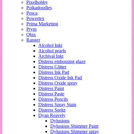
Pixelhobby
Polkadoodles
Posca
Powertex
Prima Marketing
Prym
Qbix
Ranger
Alcohol Inkt
Alcohol pearls
Archival Inkt
Distress embossing glaze
Distress Glitter
Distress Ink Pad
Distress Oxide Ink Pad
Distress Oxide spray
Distress Paint
Distress Paste
Distress Pencils
Distress Spray Stain
Distress Spritz
Dyan Reavely
Dylusions
Dylusions Shimmer Paint
Dylusions Shimmer spray