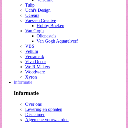
Tulip
Uchi's Design
UGears
Vaessen Creative
Hobby Boeken
Van Gogh
Oliepastels
Van Gogh Aquarelverf
VBS
Vellum
Versamark
Viva Decor
We R Makers
Woodware
Xyron
Informatie
Informatie
Over ons
Levering en ophalen
Disclaimer
Algemene voorwaarden