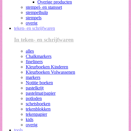
Overige producten
stempel- en stansset
stempelhulp
stempels
overig
teken- en schrijfwaren
In teken- en schrijfwaren
alles
Chalkmarkers
fineliners
Kleurboeken Kinderen
Kleurboeken Volwassenen
markers
Notitie boeken
pastelkrijt
pastelmat/papier
potloden
schetsboeken
tekenblokken
tekenpapier
kids
overig
tools