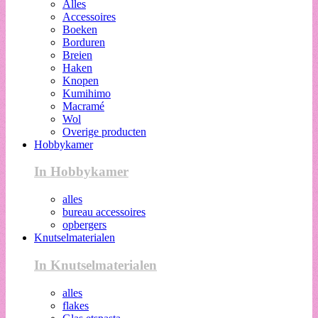
Alles
Accessoires
Boeken
Borduren
Breien
Haken
Knopen
Kumihimo
Macramé
Wol
Overige producten
Hobbykamer
In Hobbykamer
alles
bureau accessoires
opbergers
Knutselmaterialen
In Knutselmaterialen
alles
flakes