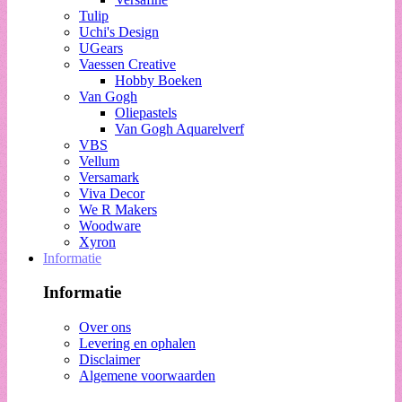
Tulip
Uchi's Design
UGears
Vaessen Creative
Hobby Boeken
Van Gogh
Oliepastels
Van Gogh Aquarelverf
VBS
Vellum
Versamark
Viva Decor
We R Makers
Woodware
Xyron
Informatie
Informatie
Over ons
Levering en ophalen
Disclaimer
Algemene voorwaarden