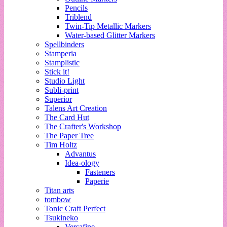
Pencils
Triblend
Twin-Tip Metallic Markers
Water-based Glitter Markers
Spellbinders
Stamperia
Stamplistic
Stick it!
Studio Light
Subli-print
Superior
Talens Art Creation
The Card Hut
The Crafter's Workshop
The Paper Tree
Tim Holtz
Advantus
Idea-ology
Fasteners
Paperie
Titan arts
tombow
Tonic Craft Perfect
Tsukineko
Versafine