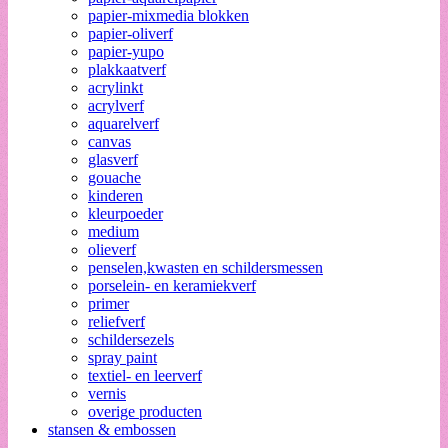
papier-mixmedia blokken
papier-oliverf
papier-yupo
plakkaatverf
acrylinkt
acrylverf
aquarelverf
canvas
glasverf
gouache
kinderen
kleurpoeder
medium
olieverf
penselen,kwasten en schildersmessen
porselein- en keramiekverf
primer
reliefverf
schildersezels
spray paint
textiel- en leerverf
vernis
overige producten
stansen & embossen