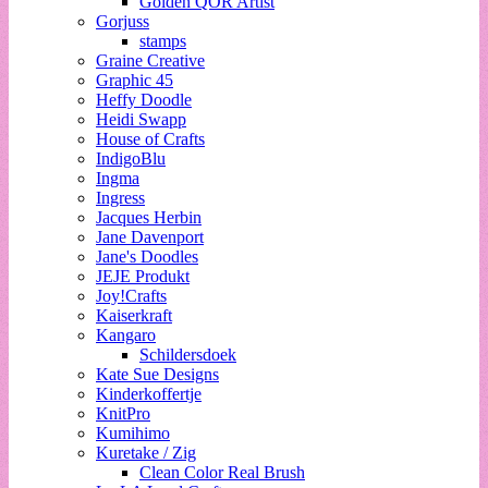
Golden QOR Artist
Gorjuss
stamps
Graine Creative
Graphic 45
Heffy Doodle
Heidi Swapp
House of Crafts
IndigoBlu
Ingma
Ingress
Jacques Herbin
Jane Davenport
Jane's Doodles
JEJE Produkt
Joy!Crafts
Kaiserkraft
Kangaro
Schildersdoek
Kate Sue Designs
Kinderkoffertje
KnitPro
Kumihimo
Kuretake / Zig
Clean Color Real Brush