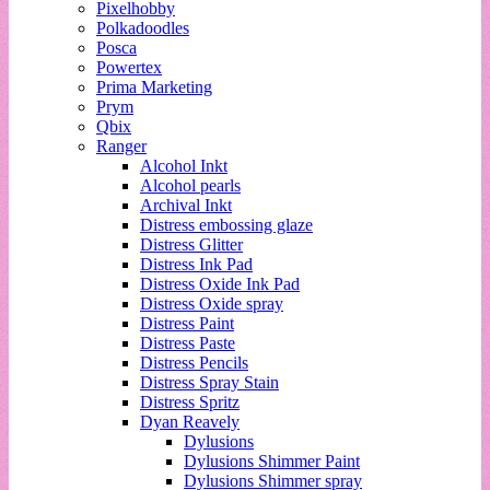
Pixelhobby
Polkadoodles
Posca
Powertex
Prima Marketing
Prym
Qbix
Ranger
Alcohol Inkt
Alcohol pearls
Archival Inkt
Distress embossing glaze
Distress Glitter
Distress Ink Pad
Distress Oxide Ink Pad
Distress Oxide spray
Distress Paint
Distress Paste
Distress Pencils
Distress Spray Stain
Distress Spritz
Dyan Reavely
Dylusions
Dylusions Shimmer Paint
Dylusions Shimmer spray