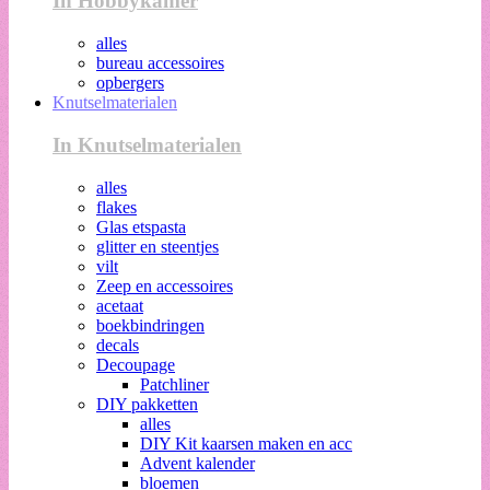
In Hobbykamer
alles
bureau accessoires
opbergers
Knutselmaterialen
In Knutselmaterialen
alles
flakes
Glas etspasta
glitter en steentjes
vilt
Zeep en accessoires
acetaat
boekbindringen
decals
Decoupage
Patchliner
DIY pakketten
alles
DIY Kit kaarsen maken en acc
Advent kalender
bloemen