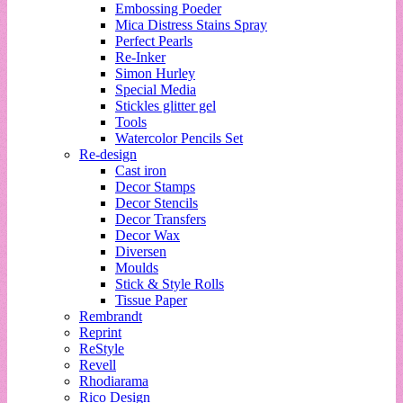
Embossing Poeder
Mica Distress Stains Spray
Perfect Pearls
Re-Inker
Simon Hurley
Special Media
Stickles glitter gel
Tools
Watercolor Pencils Set
Re-design
Cast iron
Decor Stamps
Decor Stencils
Decor Transfers
Decor Wax
Diversen
Moulds
Stick & Style Rolls
Tissue Paper
Rembrandt
Reprint
ReStyle
Revell
Rhodiarama
Rico Design