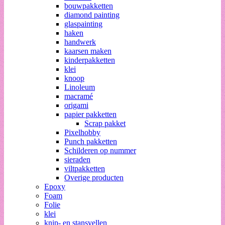
bouwpakketten
diamond painting
glaspainting
haken
handwerk
kaarsen maken
kinderpakketten
klei
knoop
Linoleum
macramé
origami
papier pakketten
Scrap pakket
Pixelhobby
Punch pakketten
Schilderen op nummer
sieraden
viltpakketten
Overige producten
Epoxy
Foam
Folie
klei
knip- en stansvellen