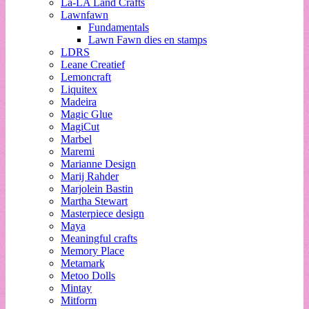
La-LA Land Crafts
Lawnfawn
Fundamentals
Lawn Fawn dies en stamps
LDRS
Leane Creatief
Lemoncraft
Liquitex
Madeira
Magic Glue
MagiCut
Marbel
Maremi
Marianne Design
Marij Rahder
Marjolein Bastin
Martha Stewart
Masterpiece design
Maya
Meaningful crafts
Memory Place
Metamark
Metoo Dolls
Mintay
Mitform