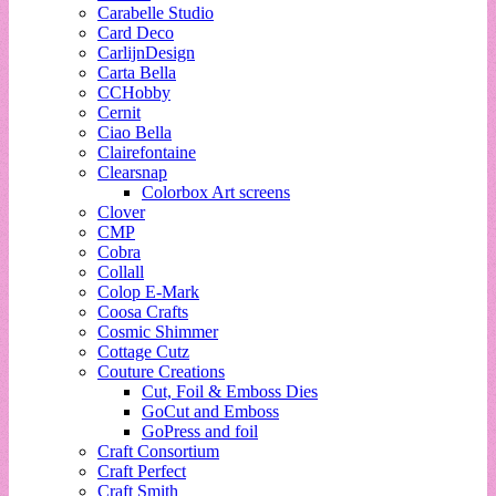
Carabelle Studio
Card Deco
CarlijnDesign
Carta Bella
CCHobby
Cernit
Ciao Bella
Clairefontaine
Clearsnap
Colorbox Art screens
Clover
CMP
Cobra
Collall
Colop E-Mark
Coosa Crafts
Cosmic Shimmer
Cottage Cutz
Couture Creations
Cut, Foil & Emboss Dies
GoCut and Emboss
GoPress and foil
Craft Consortium
Craft Perfect
Craft Smith