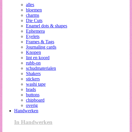
alles
bloemen
charms
Die Cuts
Enamel dots & shapes
Ephemera
Eyelets
Frames & Tags
Journaling cards
Knopen
lint en koord
rubb-on
schudmaterialen
Shakers
stickers
washi tape
brads
buttons
chipboard
overig
Handwerken
In Handwerken