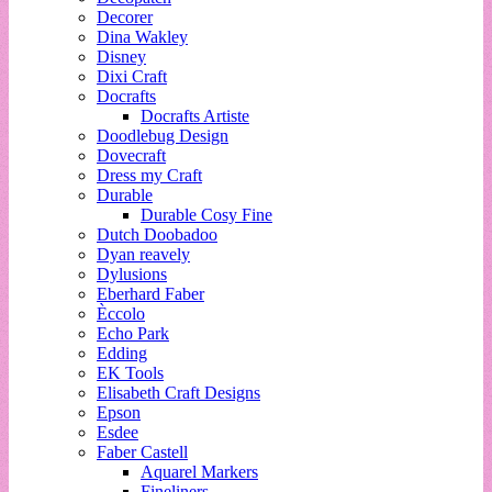
Decorer
Dina Wakley
Disney
Dixi Craft
Docrafts
Docrafts Artiste
Doodlebug Design
Dovecraft
Dress my Craft
Durable
Durable Cosy Fine
Dutch Doobadoo
Dyan reavely
Dylusions
Eberhard Faber
Èccolo
Echo Park
Edding
EK Tools
Elisabeth Craft Designs
Epson
Esdee
Faber Castell
Aquarel Markers
Fineliners