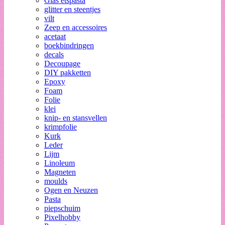
Glas etspasta
glitter en steentjes
vilt
Zeep en accessoires
acetaat
boekbindringen
decals
Decoupage
DIY pakketten
Epoxy
Foam
Folie
klei
knip- en stansvellen
krimpfolie
Kurk
Leder
Lijm
Linoleum
Magneten
moulds
Ogen en Neuzen
Pasta
piepschuim
Pixelhobby