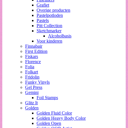
Grafiet
Overige producten
Pastelpotloden
Pastels
Pitt Collection
Sketchmarker
Alcoholbasis
Voor kinderen
Finnabair
First Edition
Fiskars
Florence
Folia
Folkart
Fridolin
Funky Vinyls
Gel Press
Gemini
Foil Stamps
Glitz It
Golden
Golden Fluid Color
Golden Heavy Body Color
Golden Open