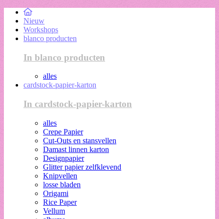
Nieuw
Workshops
blanco producten
In blanco producten
alles
cardstock-papier-karton
In cardstock-papier-karton
alles
Crepe Papier
Cut-Outs en stansvellen
Damast linnen karton
Designpapier
Glitter papier zelfklevend
Knipvellen
losse bladen
Origami
Rice Paper
Vellum