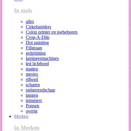
In tools
alles
Cirkelsnijders
Colop printer en toebehoren
Crop-A-Dile
Dot painting
Filigraan
gelprinting
lamineermachines
led lichtbord
matten
mesjes
rilbord
scharen
snijgereedschap
tangen
trimmers
Ponsen
overig
Merken
In Merken