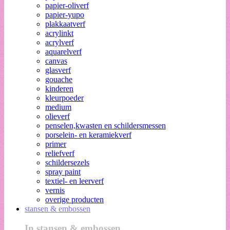
papier-oliverf
papier-yupo
plakkaatverf
acrylinkt
acrylverf
aquarelverf
canvas
glasverf
gouache
kinderen
kleurpoeder
medium
olieverf
penselen,kwasten en schildersmessen
porselein- en keramiekverf
primer
reliefverf
schildersezels
spray paint
textiel- en leerverf
vernis
overige producten
stansen & embossen
In stansen & embossen