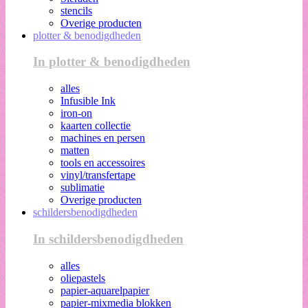
stencils
Overige producten
plotter & benodigdheden
In plotter & benodigdheden
alles
Infusible Ink
iron-on
kaarten collectie
machines en persen
matten
tools en accessoires
vinyl/transfertape
sublimatie
Overige producten
schildersbenodigdheden
In schildersbenodigdheden
alles
oliepastels
papier-aquarelpapier
papier-mixmedia blokken