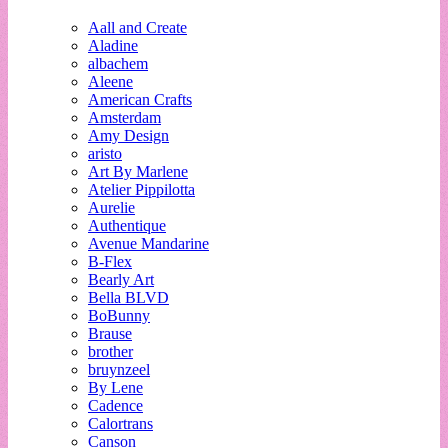
Aall and Create
Aladine
albachem
Aleene
American Crafts
Amsterdam
Amy Design
aristo
Art By Marlene
Atelier Pippilotta
Aurelie
Authentique
Avenue Mandarine
B-Flex
Bearly Art
Bella BLVD
BoBunny
Brause
brother
bruynzeel
By Lene
Cadence
Calortrans
Canson