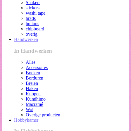
Shakers
stickers
washi tape
brads
buttons
chipboard
overig
Handwerken
In Handwerken
Alles
Accessoires
Boeken
Borduren
Breien
Haken
Knopen
Kumihimo
Macramé
Wol
Overige producten
Hobbykamer