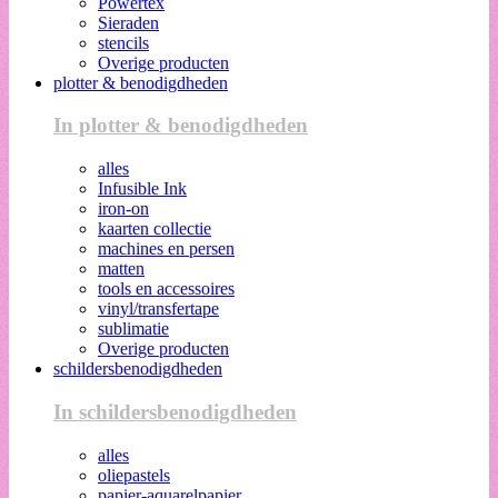
Powertex
Sieraden
stencils
Overige producten
plotter & benodigdheden
In plotter & benodigdheden
alles
Infusible Ink
iron-on
kaarten collectie
machines en persen
matten
tools en accessoires
vinyl/transfertape
sublimatie
Overige producten
schildersbenodigdheden
In schildersbenodigdheden
alles
oliepastels
papier-aquarelpapier