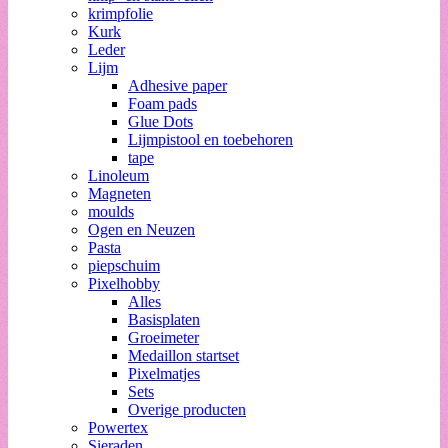
krimpfolie
Kurk
Leder
Lijm
Adhesive paper
Foam pads
Glue Dots
Lijmpistool en toebehoren
tape
Linoleum
Magneten
moulds
Ogen en Neuzen
Pasta
piepschuim
Pixelhobby
Alles
Basisplaten
Groeimeter
Medaillon startset
Pixelmatjes
Sets
Overige producten
Powertex
Sieraden