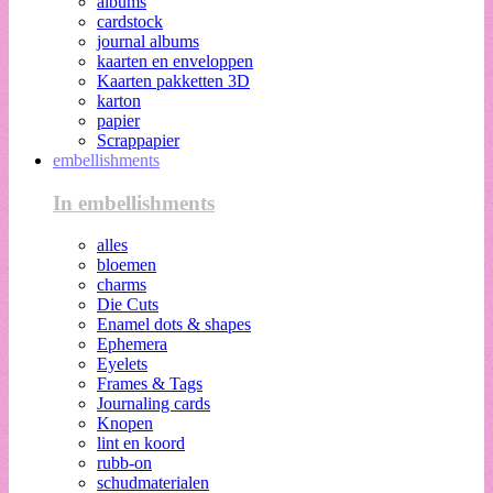
albums
cardstock
journal albums
kaarten en enveloppen
Kaarten pakketten 3D
karton
papier
Scrappapier
embellishments
In embellishments
alles
bloemen
charms
Die Cuts
Enamel dots & shapes
Ephemera
Eyelets
Frames & Tags
Journaling cards
Knopen
lint en koord
rubb-on
schudmaterialen