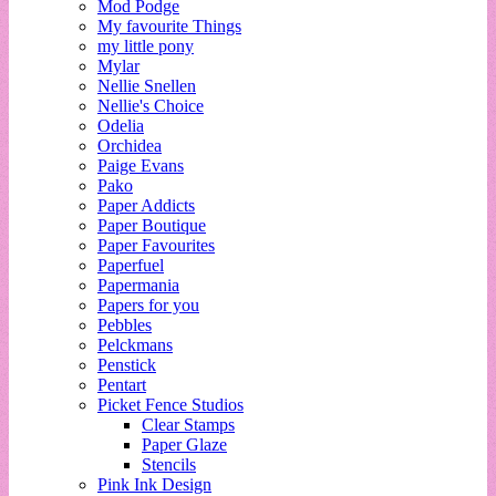
Mod Podge
My favourite Things
my little pony
Mylar
Nellie Snellen
Nellie's Choice
Odelia
Orchidea
Paige Evans
Pako
Paper Addicts
Paper Boutique
Paper Favourites
Paperfuel
Papermania
Papers for you
Pebbles
Pelckmans
Penstick
Pentart
Picket Fence Studios
Clear Stamps
Paper Glaze
Stencils
Pink Ink Design