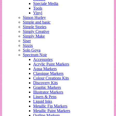
Speciale Media
Tools
Vinyl
Simon Hurley
Simple and basic
Simple Stories
Simply Creative
Simply Make
Siser
Sizzix
Solo Goya
Spectrum Noir
Accessories
Acrylic Paint Markers
Aqua Markers
Classique Markers
Colour Creations Kits
Discovery Kits
Graphic Markers
Illustrator Markers
Liners & Pens
Liquid Inks
Metallic Fip Markers
Metallic Paint Markers
Outline Markers