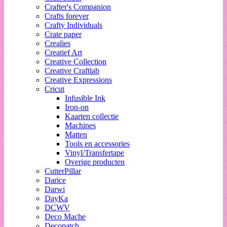
Crafter's Companion
Crafts forever
Crafty Individuals
Crate paper
Crealies
Creatief Art
Creative Collection
Creative Craftlab
Creative Expressions
Cricut
Infusible Ink
Iron-on
Kaarten collectie
Machines
Matten
Tools en accessories
Vinyl/Transfertape
Overige producten
CutterPillar
Darice
Darwi
DayKa
DCWV
Deco Mache
Decopatch