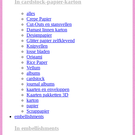
In cardstock-papier-karton
alles
Crepe Papier
Cut-Outs en stansvellen
Damast linnen karton
Designpapier
Glitter papier zelfklevend
Knipvellen
losse bladen
Origami
Rice Paper
Vellum
albums
cardstock
journal albums
kaarten en enveloppen
Kaarten pakketten 3D
karton
papier
Scrappapier
embellishments
In embellishments