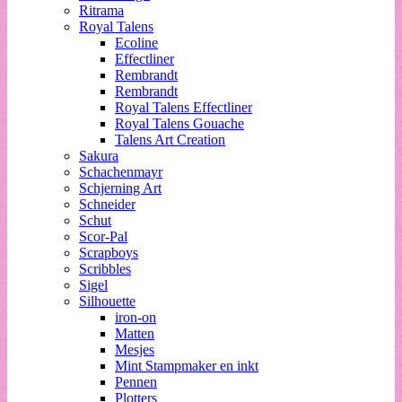
Ritrama
Royal Talens
Ecoline
Effectliner
Rembrandt
Rembrandt
Royal Talens Effectliner
Royal Talens Gouache
Talens Art Creation
Sakura
Schachenmayr
Schjerning Art
Schneider
Schut
Scor-Pal
Scrapboys
Scribbles
Sigel
Silhouette
iron-on
Matten
Mesjes
Mint Stampmaker en inkt
Pennen
Plotters