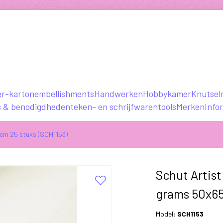
er-karton
embellishments
Handwerken
Hobbykamer
Knutsel
s & benodigdheden
teken- en schrijfwaren
tools
Merken
Info
 cm 25 stuks (SCH1153)
Schut Artis
grams 50x65
Model:
SCH1153