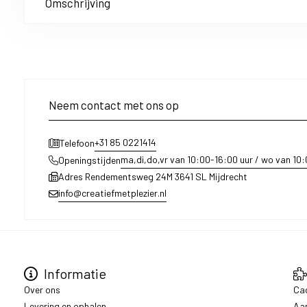
Omschrijving
Neem contact met ons op
+31 85 0221414
Telefoon
ma,di,do,vr van 10:00-16:00 uur / wo van 10
Openingstijden
Adres Rendementsweg 24M 3641 SL Mijdrecht
info@creatiefmetplezier.nl
Informatie
Over ons
Ca
Levering en ophalen
Aa