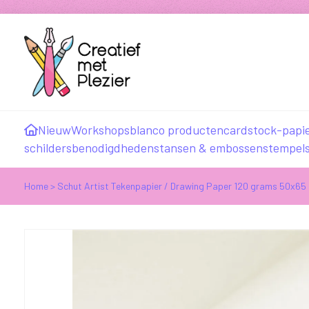
Nieuw
Workshops
blanco producten
cardstock-papi
schildersbenodigdheden
stansen & embossen
stempel
Home
>
Schut Artist Tekenpapier / Drawing Paper 120 grams 50x65