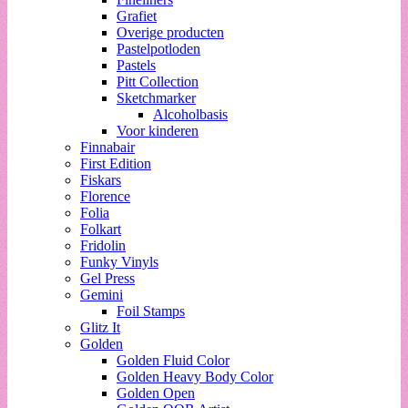
Grafiet
Overige producten
Pastelpotloden
Pastels
Pitt Collection
Sketchmarker
Alcoholbasis
Voor kinderen
Finnabair
First Edition
Fiskars
Florence
Folia
Folkart
Fridolin
Funky Vinyls
Gel Press
Gemini
Foil Stamps
Glitz It
Golden
Golden Fluid Color
Golden Heavy Body Color
Golden Open