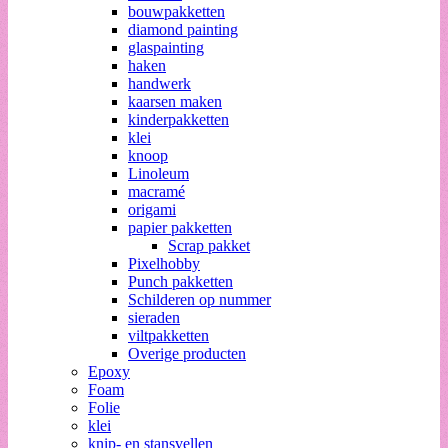
bouwpakketten
diamond painting
glaspainting
haken
handwerk
kaarsen maken
kinderpakketten
klei
knoop
Linoleum
macramé
origami
papier pakketten
Scrap pakket
Pixelhobby
Punch pakketten
Schilderen op nummer
sieraden
viltpakketten
Overige producten
Epoxy
Foam
Folie
klei
knip- en stansvellen