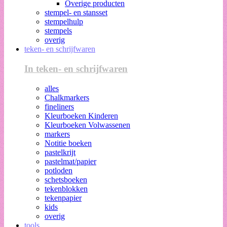
Overige producten
stempel- en stansset
stempelhulp
stempels
overig
teken- en schrijfwaren
In teken- en schrijfwaren
alles
Chalkmarkers
fineliners
Kleurboeken Kinderen
Kleurboeken Volwassenen
markers
Notitie boeken
pastelkrijt
pastelmat/papier
potloden
schetsboeken
tekenblokken
tekenpapier
kids
overig
tools