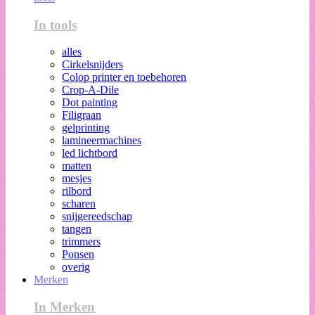
In tools
alles
Cirkelsnijders
Colop printer en toebehoren
Crop-A-Dile
Dot painting
Filigraan
gelprinting
lamineermachines
led lichtbord
matten
mesjes
rilbord
scharen
snijgereedschap
tangen
trimmers
Ponsen
overig
Merken
In Merken