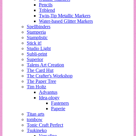
Pencils
Triblend
Twin-Tip Metallic Markers
Water-based Glitter Markers
Spellbinders
Stamperia
Stamplistic
Stick it!
Studio Light
Subli-print
Superior
Talens Art Creation
The Card Hut
The Crafter's Workshop
The Paper Tree
Tim Holtz
Advantus
Idea-ology
Fasteners
Paperie
Titan arts
tombow
Tonic Craft Perfect
Tsukineko
Versafine