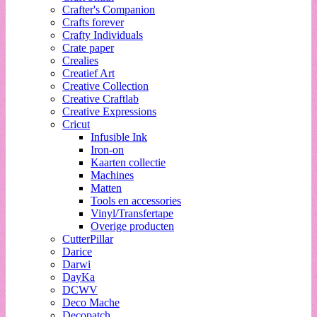
Crafter's Companion
Crafts forever
Crafty Individuals
Crate paper
Crealies
Creatief Art
Creative Collection
Creative Craftlab
Creative Expressions
Cricut
Infusible Ink
Iron-on
Kaarten collectie
Machines
Matten
Tools en accessories
Vinyl/Transfertape
Overige producten
CutterPillar
Darice
Darwi
DayKa
DCWV
Deco Mache
Decopatch