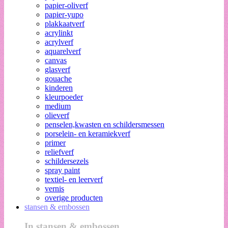
papier-oliverf
papier-yupo
plakkaatverf
acrylinkt
acrylverf
aquarelverf
canvas
glasverf
gouache
kinderen
kleurpoeder
medium
olieverf
penselen,kwasten en schildersmessen
porselein- en keramiekverf
primer
reliefverf
schildersezels
spray paint
textiel- en leerverf
vernis
overige producten
stansen & embossen
In stansen & embossen