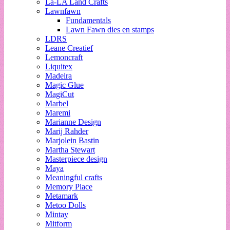
La-LA Land Crafts
Lawnfawn
Fundamentals
Lawn Fawn dies en stamps
LDRS
Leane Creatief
Lemoncraft
Liquitex
Madeira
Magic Glue
MagiCut
Marbel
Maremi
Marianne Design
Marij Rahder
Marjolein Bastin
Martha Stewart
Masterpiece design
Maya
Meaningful crafts
Memory Place
Metamark
Metoo Dolls
Mintay
Mitform