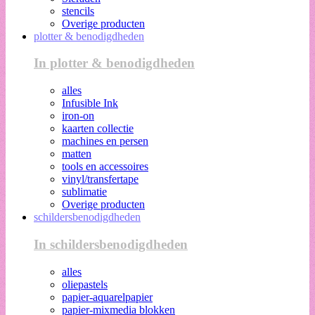
stencils
Overige producten
plotter & benodigdheden
In plotter & benodigdheden
alles
Infusible Ink
iron-on
kaarten collectie
machines en persen
matten
tools en accessoires
vinyl/transfertape
sublimatie
Overige producten
schildersbenodigdheden
In schildersbenodigdheden
alles
oliepastels
papier-aquarelpapier
papier-mixmedia blokken