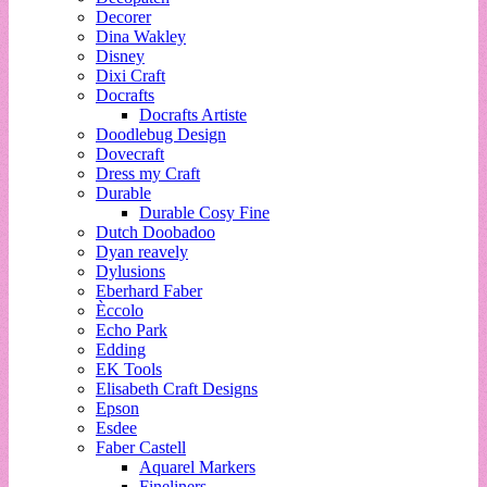
Decorer
Dina Wakley
Disney
Dixi Craft
Docrafts
Docrafts Artiste
Doodlebug Design
Dovecraft
Dress my Craft
Durable
Durable Cosy Fine
Dutch Doobadoo
Dyan reavely
Dylusions
Eberhard Faber
Èccolo
Echo Park
Edding
EK Tools
Elisabeth Craft Designs
Epson
Esdee
Faber Castell
Aquarel Markers
Fineliners