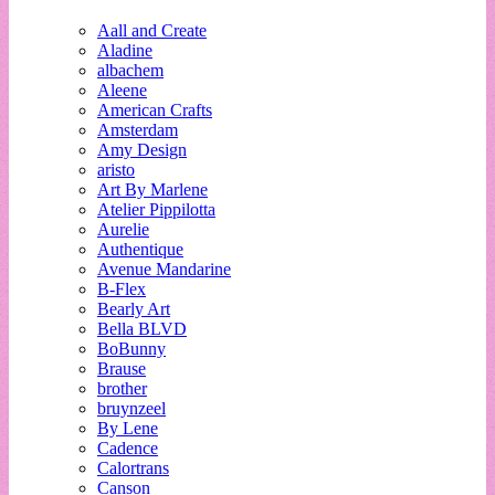
Aall and Create
Aladine
albachem
Aleene
American Crafts
Amsterdam
Amy Design
aristo
Art By Marlene
Atelier Pippilotta
Aurelie
Authentique
Avenue Mandarine
B-Flex
Bearly Art
Bella BLVD
BoBunny
Brause
brother
bruynzeel
By Lene
Cadence
Calortrans
Canson