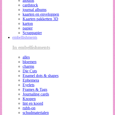
albums
cardstock
journal albums
kaarten en enveloppen
Kaarten pakketten 3D
karton
papier
Scrappapier
embellishments
In embellishments
alles
bloemen
charms
Die Cuts
Enamel dots & shapes
Ephemera
Eyelets
Frames & Tags
Journaling cards
Knopen
lint en koord
rubb-on
schudmaterialen