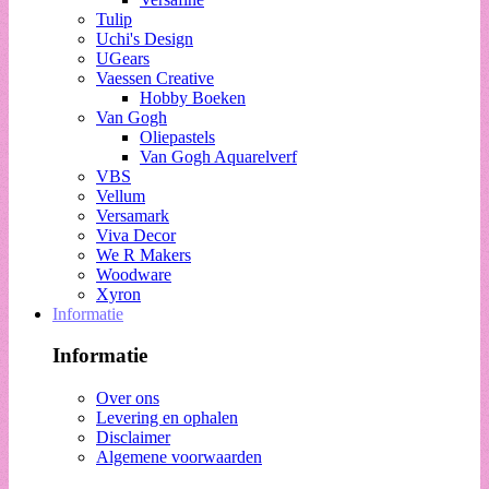
Tulip
Uchi's Design
UGears
Vaessen Creative
Hobby Boeken
Van Gogh
Oliepastels
Van Gogh Aquarelverf
VBS
Vellum
Versamark
Viva Decor
We R Makers
Woodware
Xyron
Informatie
Informatie
Over ons
Levering en ophalen
Disclaimer
Algemene voorwaarden