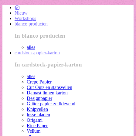
Nieuw
Workshops
blanco producten
In blanco producten
alles
cardstock-papier-karton
In cardstock-papier-karton
alles
Crepe Papier
Cut-Outs en stansvellen
Damast linnen karton
Designpapier
Glitter papier zelfklevend
Knipvellen
losse bladen
Origami
Rice Paper
Vellum