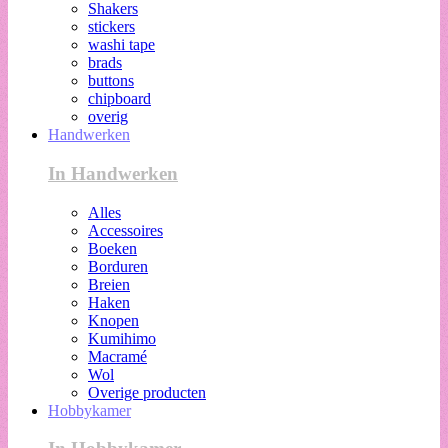
Shakers
stickers
washi tape
brads
buttons
chipboard
overig
Handwerken
In Handwerken
Alles
Accessoires
Boeken
Borduren
Breien
Haken
Knopen
Kumihimo
Macramé
Wol
Overige producten
Hobbykamer