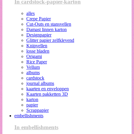
In cardstock-papier-karton
alles
Crepe Papier
Cut-Outs en stansvellen
Damast linnen karton
Designpapier
Glitter papier zelfklevend
Knipvellen
losse bladen
Origami
Rice Paper
Vellum
albums
cardstock
journal albums
kaarten en enveloppen
Kaarten pakketten 3D
karton
papier
Scrappapier
embellishments
In embellishments