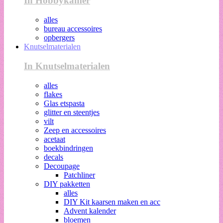
In Hobbykamer
alles
bureau accessoires
opbergers
Knutselmaterialen
In Knutselmaterialen
alles
flakes
Glas etspasta
glitter en steentjes
vilt
Zeep en accessoires
acetaat
boekbindringen
decals
Decoupage
Patchliner
DIY pakketten
alles
DIY Kit kaarsen maken en acc
Advent kalender
bloemen