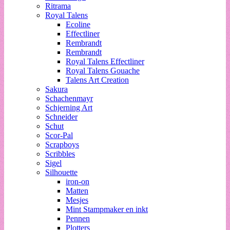
Ritrama
Royal Talens
Ecoline
Effectliner
Rembrandt
Rembrandt
Royal Talens Effectliner
Royal Talens Gouache
Talens Art Creation
Sakura
Schachenmayr
Schjerning Art
Schneider
Schut
Scor-Pal
Scrapboys
Scribbles
Sigel
Silhouette
iron-on
Matten
Mesjes
Mint Stampmaker en inkt
Pennen
Plotters