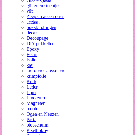
Glas etspasta
glitter en steentjes
vilt
Zeep en accessoires
acetaat
boekbindringen
decals
Decoupage
DIY pakketten
Epoxy
Foam
Folie
klei
knip- en stansvellen
krimpfolie
Kurk
Leder
Lijm
Linoleum
Magneten
moulds
Ogen en Neuzen
Pasta
piepschuim
Pixelhobby