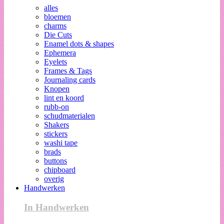
alles
bloemen
charms
Die Cuts
Enamel dots & shapes
Ephemera
Eyelets
Frames & Tags
Journaling cards
Knopen
lint en koord
rubb-on
schudmaterialen
Shakers
stickers
washi tape
brads
buttons
chipboard
overig
Handwerken
In Handwerken