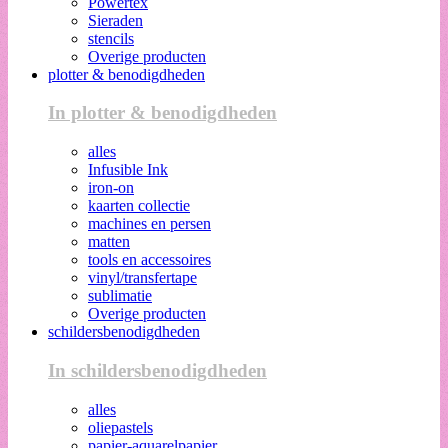
Powertex
Sieraden
stencils
Overige producten
plotter & benodigdheden
In plotter & benodigdheden
alles
Infusible Ink
iron-on
kaarten collectie
machines en persen
matten
tools en accessoires
vinyl/transfertape
sublimatie
Overige producten
schildersbenodigdheden
In schildersbenodigdheden
alles
oliepastels
papier-aquarelpapier