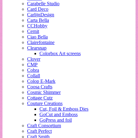
Carabelle Studio
Card Deco
CarlijnDesign
Carta Bella
CCHobby
Cernit
Ciao Bella
Clairefontaine
Clearsnap
Colorbox Art screens
Clover
CMP
Cobra
Collall
Colop E-Mark
Coosa Crafts
Cosmic Shimmer
Cottage Cutz
Couture Creations
Cut, Foil & Emboss Dies
GoCut and Emboss
GoPress and foil
Craft Consortium
Craft Perfect
Craft Smith