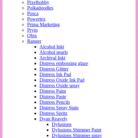
Pixelhobby
Polkadoodles
Posca
Powertex
Prima Marketing
Prym
Qbix
Ranger
Alcohol Inkt
Alcohol pearls
Archival Inkt
Distress embossing glaze
Distress Glitter
Distress Ink Pad
Distress Oxide Ink Pad
Distress Oxide spray
Distress Paint
Distress Paste
Distress Pencils
Distress Spray Stain
Distress Spritz
Dyan Reavely
Dylusions
Dylusions Shimmer Paint
Dylusions Shimmer spray