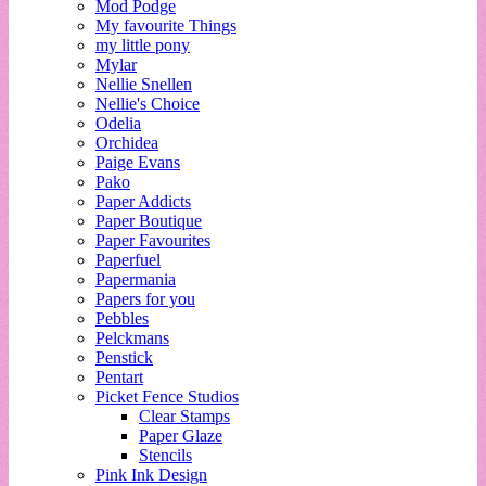
Mod Podge
My favourite Things
my little pony
Mylar
Nellie Snellen
Nellie's Choice
Odelia
Orchidea
Paige Evans
Pako
Paper Addicts
Paper Boutique
Paper Favourites
Paperfuel
Papermania
Papers for you
Pebbles
Pelckmans
Penstick
Pentart
Picket Fence Studios
Clear Stamps
Paper Glaze
Stencils
Pink Ink Design