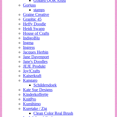
Golden QOR Artist
Gorjuss
stamps
Graine Creative
Graphic 45
Heffy Doodle
Heidi Swapp
House of Crafts
IndigoBlu
Ingma
Ingress
Jacques Herbin
Jane Davenport
Jane's Doodles
JEJE Produkt
Joy!Crafts
Kaiserkraft
Kangaro
Schildersdoek
Kate Sue Designs
Kinderkoffertje
KnitPro
Kumihimo
Kuretake / Zig
Clean Color Real Brush