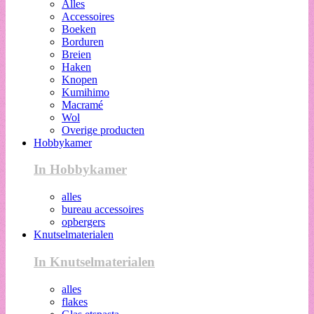
Alles
Accessoires
Boeken
Borduren
Breien
Haken
Knopen
Kumihimo
Macramé
Wol
Overige producten
Hobbykamer
In Hobbykamer
alles
bureau accessoires
opbergers
Knutselmaterialen
In Knutselmaterialen
alles
flakes