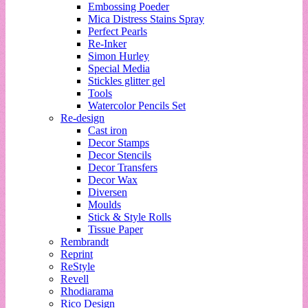
Embossing Poeder
Mica Distress Stains Spray
Perfect Pearls
Re-Inker
Simon Hurley
Special Media
Stickles glitter gel
Tools
Watercolor Pencils Set
Re-design
Cast iron
Decor Stamps
Decor Stencils
Decor Transfers
Decor Wax
Diversen
Moulds
Stick & Style Rolls
Tissue Paper
Rembrandt
Reprint
ReStyle
Revell
Rhodiarama
Rico Design