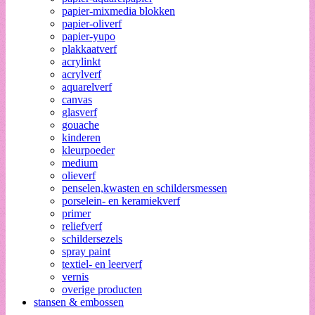
papier-mixmedia blokken
papier-oliverf
papier-yupo
plakkaatverf
acrylinkt
acrylverf
aquarelverf
canvas
glasverf
gouache
kinderen
kleurpoeder
medium
olieverf
penselen,kwasten en schildersmessen
porselein- en keramiekverf
primer
reliefverf
schildersezels
spray paint
textiel- en leerverf
vernis
overige producten
stansen & embossen