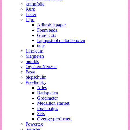
krimpfolie
Kurk
Leder
Lijm
Adhesive paper
Foam pads
Glue Dots
Lijmpistool en toebehoren
tape
Linoleum
Magneten
moulds
Ogen en Neuzen
Pasta
piepschuim
Pixelhobby
Alles
Basisplaten
Groeimeter
Medaillon startset
Pixelmatjes
Sets
Overige producten
Powertex
Sieraden