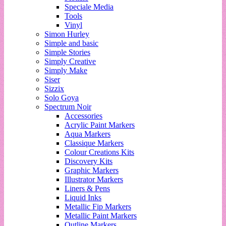
Speciale Media
Tools
Vinyl
Simon Hurley
Simple and basic
Simple Stories
Simply Creative
Simply Make
Siser
Sizzix
Solo Goya
Spectrum Noir
Accessories
Acrylic Paint Markers
Aqua Markers
Classique Markers
Colour Creations Kits
Discovery Kits
Graphic Markers
Illustrator Markers
Liners & Pens
Liquid Inks
Metallic Fip Markers
Metallic Paint Markers
Outline Markers