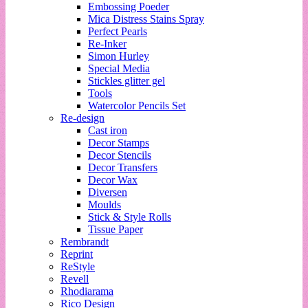
Embossing Poeder
Mica Distress Stains Spray
Perfect Pearls
Re-Inker
Simon Hurley
Special Media
Stickles glitter gel
Tools
Watercolor Pencils Set
Re-design
Cast iron
Decor Stamps
Decor Stencils
Decor Transfers
Decor Wax
Diversen
Moulds
Stick & Style Rolls
Tissue Paper
Rembrandt
Reprint
ReStyle
Revell
Rhodiarama
Rico Design