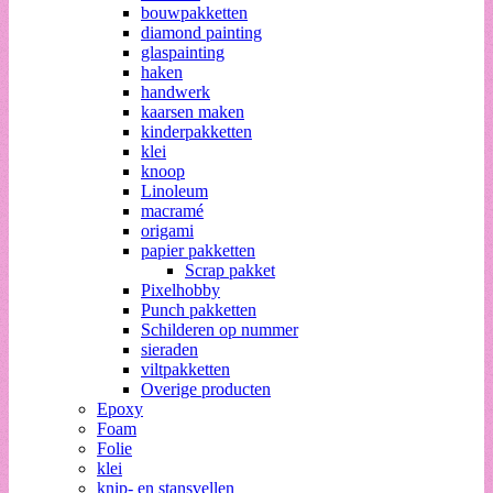
bouwpakketten
diamond painting
glaspainting
haken
handwerk
kaarsen maken
kinderpakketten
klei
knoop
Linoleum
macramé
origami
papier pakketten
Scrap pakket
Pixelhobby
Punch pakketten
Schilderen op nummer
sieraden
viltpakketten
Overige producten
Epoxy
Foam
Folie
klei
knip- en stansvellen