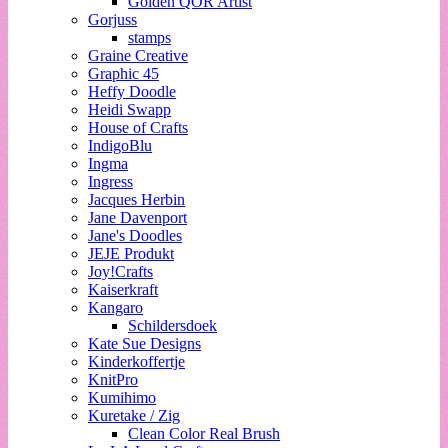
Golden QOR Artist
Gorjuss
stamps
Graine Creative
Graphic 45
Heffy Doodle
Heidi Swapp
House of Crafts
IndigoBlu
Ingma
Ingress
Jacques Herbin
Jane Davenport
Jane's Doodles
JEJE Produkt
Joy!Crafts
Kaiserkraft
Kangaro
Schildersdoek
Kate Sue Designs
Kinderkoffertje
KnitPro
Kumihimo
Kuretake / Zig
Clean Color Real Brush