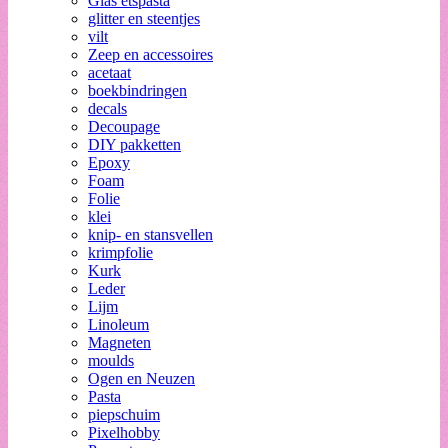
Glas etspasta
glitter en steentjes
vilt
Zeep en accessoires
acetaat
boekbindringen
decals
Decoupage
DIY pakketten
Epoxy
Foam
Folie
klei
knip- en stansvellen
krimpfolie
Kurk
Leder
Lijm
Linoleum
Magneten
moulds
Ogen en Neuzen
Pasta
piepschuim
Pixelhobby