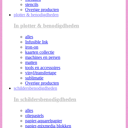
stencils
Overige producten
plotter & benodigdheden
In plotter & benodigdheden
alles
Infusible Ink
iron-on
kaarten collectie
machines en persen
matten
tools en accessoires
vinyl/transfertape
sublimatie
Overige producten
schildersbenodigdheden
In schildersbenodigdheden
alles
oliepastels
papier-aquarelpapier
papier-mixmedia blokken