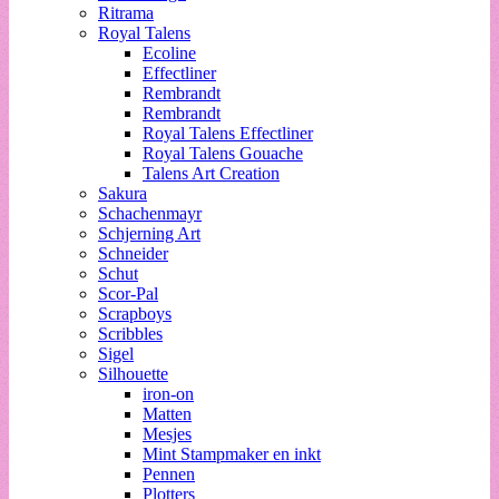
Ritrama
Royal Talens
Ecoline
Effectliner
Rembrandt
Rembrandt
Royal Talens Effectliner
Royal Talens Gouache
Talens Art Creation
Sakura
Schachenmayr
Schjerning Art
Schneider
Schut
Scor-Pal
Scrapboys
Scribbles
Sigel
Silhouette
iron-on
Matten
Mesjes
Mint Stampmaker en inkt
Pennen
Plotters