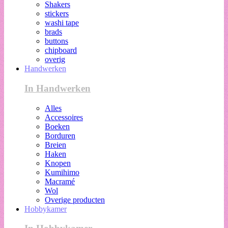
Shakers
stickers
washi tape
brads
buttons
chipboard
overig
Handwerken
In Handwerken
Alles
Accessoires
Boeken
Borduren
Breien
Haken
Knopen
Kumihimo
Macramé
Wol
Overige producten
Hobbykamer