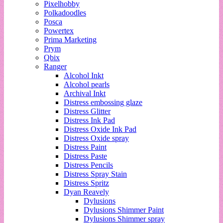
Pixelhobby
Polkadoodles
Posca
Powertex
Prima Marketing
Prym
Qbix
Ranger
Alcohol Inkt
Alcohol pearls
Archival Inkt
Distress embossing glaze
Distress Glitter
Distress Ink Pad
Distress Oxide Ink Pad
Distress Oxide spray
Distress Paint
Distress Paste
Distress Pencils
Distress Spray Stain
Distress Spritz
Dyan Reavely
Dylusions
Dylusions Shimmer Paint
Dylusions Shimmer spray