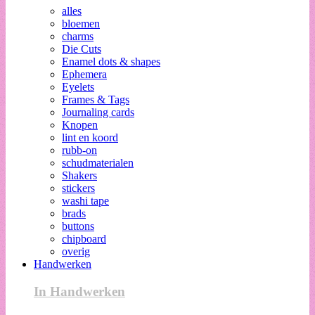
alles
bloemen
charms
Die Cuts
Enamel dots & shapes
Ephemera
Eyelets
Frames & Tags
Journaling cards
Knopen
lint en koord
rubb-on
schudmaterialen
Shakers
stickers
washi tape
brads
buttons
chipboard
overig
Handwerken
In Handwerken