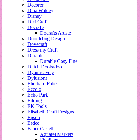
Decorer
Dina Wakley
Disney
Dixi Craft
Docrafts
Docrafts Artiste
Doodlebug Design
Dovecraft
Dress my Craft
Durable
Durable Cosy Fine
Dutch Doobadoo
Dyan reavely
Dylusions
Eberhard Faber
Èccolo
Echo Park
Edding
EK Tools
Elisabeth Craft Designs
Epson
Esdee
Faber Castell
Aquarel Markers
Fineliners