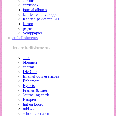
albums
cardstock
journal albums
kaarten en enveloppen
Kaarten pakketten 3D
karton
papier
Scrappapier
embellishments
In embellishments
alles
bloemen
charms
Die Cuts
Enamel dots & shapes
Ephemera
Eyelets
Frames & Tags
Journaling cards
Knopen
lint en koord
rubb-on
schudmaterialen