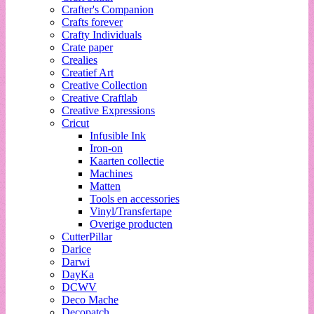
Crafter's Companion
Crafts forever
Crafty Individuals
Crate paper
Crealies
Creatief Art
Creative Collection
Creative Craftlab
Creative Expressions
Cricut
Infusible Ink
Iron-on
Kaarten collectie
Machines
Matten
Tools en accessories
Vinyl/Transfertape
Overige producten
CutterPillar
Darice
Darwi
DayKa
DCWV
Deco Mache
Decopatch