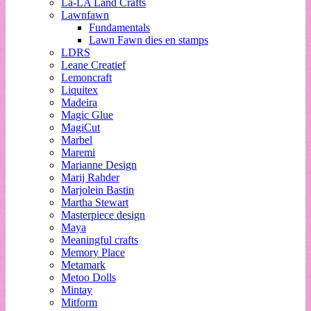
La-LA Land Crafts
Lawnfawn
Fundamentals
Lawn Fawn dies en stamps
LDRS
Leane Creatief
Lemoncraft
Liquitex
Madeira
Magic Glue
MagiCut
Marbel
Maremi
Marianne Design
Marij Rahder
Marjolein Bastin
Martha Stewart
Masterpiece design
Maya
Meaningful crafts
Memory Place
Metamark
Metoo Dolls
Mintay
Mitform