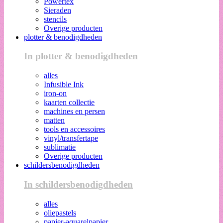
Powertex
Sieraden
stencils
Overige producten
plotter & benodigdheden
In plotter & benodigdheden
alles
Infusible Ink
iron-on
kaarten collectie
machines en persen
matten
tools en accessoires
vinyl/transfertape
sublimatie
Overige producten
schildersbenodigdheden
In schildersbenodigdheden
alles
oliepastels
papier-aquarelpapier