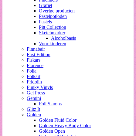
Grafiet
Overige producten
Pastelpotloden
Pastels
Pitt Collection
Sketchmarker
Alcoholbasis
Voor kinderen
Finnabair
First Edition
Fiskars
Florence
Folia
Folkart
Fridolin
Funky Vinyls
Gel Press
Gemini
Foil Stamps
Glitz It
Golden
Golden Fluid Color
Golden Heavy Body Color
Golden Open