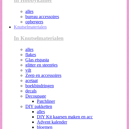
In Hobbykamer
alles
bureau accessoires
opbergers
Knutselmaterialen
In Knutselmaterialen
alles
flakes
Glas etspasta
glitter en steentjes
vilt
Zeep en accessoires
acetaat
boekbindringen
decals
Decoupage
Patchliner
DIY pakketten
alles
DIY Kit kaarsen maken en acc
Advent kalender
bloemen