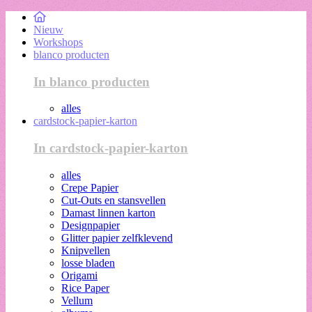
Nieuw
Workshops
blanco producten
In blanco producten
alles
cardstock-papier-karton
In cardstock-papier-karton
alles
Crepe Papier
Cut-Outs en stansvellen
Damast linnen karton
Designpapier
Glitter papier zelfklevend
Knipvellen
losse bladen
Origami
Rice Paper
Vellum