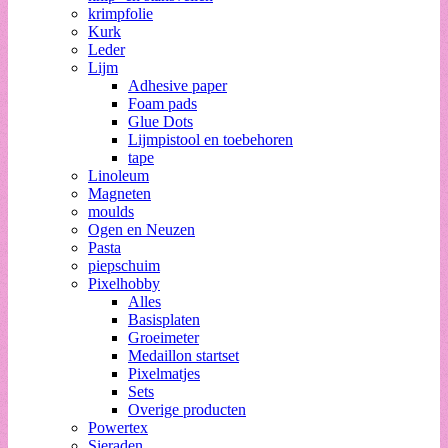
krimpfolie
Kurk
Leder
Lijm
Adhesive paper
Foam pads
Glue Dots
Lijmpistool en toebehoren
tape
Linoleum
Magneten
moulds
Ogen en Neuzen
Pasta
piepschuim
Pixelhobby
Alles
Basisplaten
Groeimeter
Medaillon startset
Pixelmatjes
Sets
Overige producten
Powertex
Sieraden