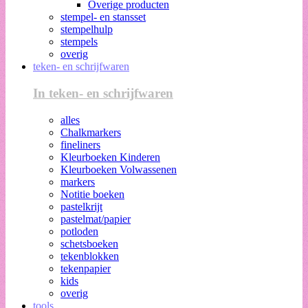
Overige producten
stempel- en stansset
stempelhulp
stempels
overig
teken- en schrijfwaren
In teken- en schrijfwaren
alles
Chalkmarkers
fineliners
Kleurboeken Kinderen
Kleurboeken Volwassenen
markers
Notitie boeken
pastelkrijt
pastelmat/papier
potloden
schetsboeken
tekenblokken
tekenpapier
kids
overig
tools