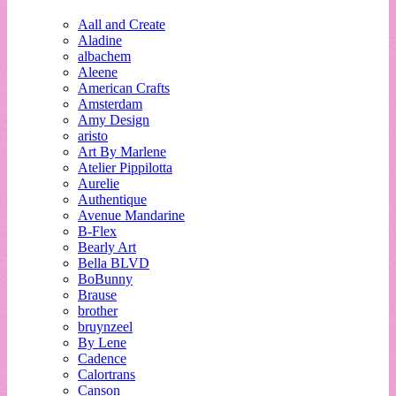
Aall and Create
Aladine
albachem
Aleene
American Crafts
Amsterdam
Amy Design
aristo
Art By Marlene
Atelier Pippilotta
Aurelie
Authentique
Avenue Mandarine
B-Flex
Bearly Art
Bella BLVD
BoBunny
Brause
brother
bruynzeel
By Lene
Cadence
Calortrans
Canson