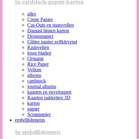
In cardstock-papier-karton
alles
Crepe Papier
Cut-Outs en stansvellen
Damast linnen karton
Designpapier
Glitter papier zelfklevend
Knipvellen
losse bladen
Origami
Rice Paper
Vellum
albums
cardstock
journal albums
kaarten en enveloppen
Kaarten pakketten 3D
karton
papier
Scrappapier
embellishments
In embellishments