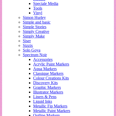
Speciale Media
Tools
Vinyl
Simon Hurley
Simple and basic
Simple Stories
Simply Creative
Simply Make
Siser
Sizzix
Solo Goya
Spectrum Noir
Accessories
Acrylic Paint Markers
Aqua Markers
Classique Markers
Colour Creations Kits
Discovery Kits
Graphic Markers
Illustrator Markers
Liners & Pens
Liquid Inks
Metallic Fip Markers
Metallic Paint Markers
Outline Markers