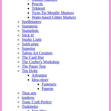
Pencils
Triblend
Twin-Tip Metallic Markers
Water-based Glitter Markers
Spellbinders
Stamperia
Stamplistic
Stick it!
Studio Light
Subli-print
Superior
Talens Art Creation
The Card Hut
The Crafter's Workshop
The Paper Tree
Tim Holtz
Advantus
Idea-ology
Fasteners
Paperie
Titan arts
tombow
Tonic Craft Perfect
Tsukineko
Versafine