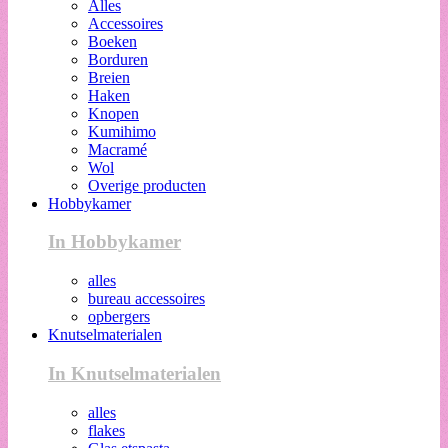
Alles
Accessoires
Boeken
Borduren
Breien
Haken
Knopen
Kumihimo
Macramé
Wol
Overige producten
Hobbykamer
In Hobbykamer
alles
bureau accessoires
opbergers
Knutselmaterialen
In Knutselmaterialen
alles
flakes