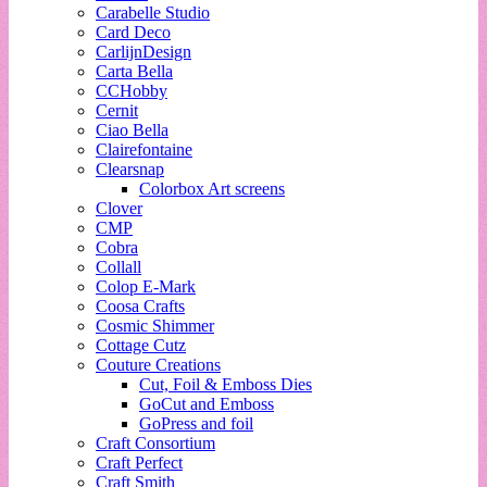
Carabelle Studio
Card Deco
CarlijnDesign
Carta Bella
CCHobby
Cernit
Ciao Bella
Clairefontaine
Clearsnap
Colorbox Art screens
Clover
CMP
Cobra
Collall
Colop E-Mark
Coosa Crafts
Cosmic Shimmer
Cottage Cutz
Couture Creations
Cut, Foil & Emboss Dies
GoCut and Emboss
GoPress and foil
Craft Consortium
Craft Perfect
Craft Smith