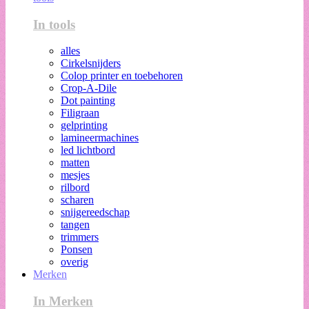
In tools
alles
Cirkelsnijders
Colop printer en toebehoren
Crop-A-Dile
Dot painting
Filigraan
gelprinting
lamineermachines
led lichtbord
matten
mesjes
rilbord
scharen
snijgereedschap
tangen
trimmers
Ponsen
overig
Merken
In Merken