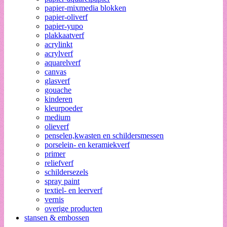
papier-mixmedia blokken
papier-oliverf
papier-yupo
plakkaatverf
acrylinkt
acrylverf
aquarelverf
canvas
glasverf
gouache
kinderen
kleurpoeder
medium
olieverf
penselen,kwasten en schildersmessen
porselein- en keramiekverf
primer
reliefverf
schildersezels
spray paint
textiel- en leerverf
vernis
overige producten
stansen & embossen