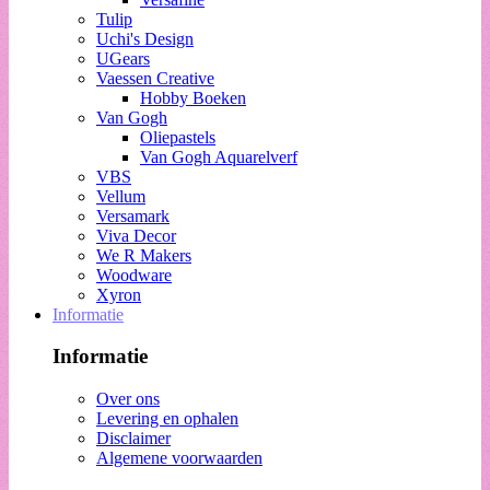
Tulip
Uchi's Design
UGears
Vaessen Creative
Hobby Boeken
Van Gogh
Oliepastels
Van Gogh Aquarelverf
VBS
Vellum
Versamark
Viva Decor
We R Makers
Woodware
Xyron
Informatie
Informatie
Over ons
Levering en ophalen
Disclaimer
Algemene voorwaarden