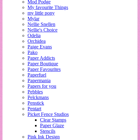
Mod Podge
My favourite Things
my little pony
Mylar
Nellie Snellen
Nellie's Choice
Odelia
Orchidea
Paige Evans
Pako
Paper Addicts
Paper Boutique
Paper Favourites
Paperfuel
Papermania
Papers for you
Pebbles
Pelckmans
Penstick
Pentart
Picket Fence Studios
Clear Stamps
Paper Glaze
Stencils
Pink Ink Design