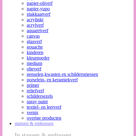
papier-oliverf
papier-yupo
plakkaatverf
acrylinkt
acrylverf
aquarelverf
canvas
glasverf
gouache
kinderen
kleurpoeder
medium
olieverf
penselen,kwasten en schildersmessen
porselein- en keramiekverf
primer
reliefverf
schildersezels
spray paint
textiel- en leerverf
vernis
overige producten
stansen & embossen
In stansen & embossen