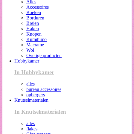
Alles
Accessoires
Boeken
Borduren
Breien
Haken
Knopen
Kumihimo
Macramé
Wol
Overige producten
Hobbykamer
In Hobbykamer
alles
bureau accessoires
opbergers
Knutselmaterialen
In Knutselmaterialen
alles
flakes