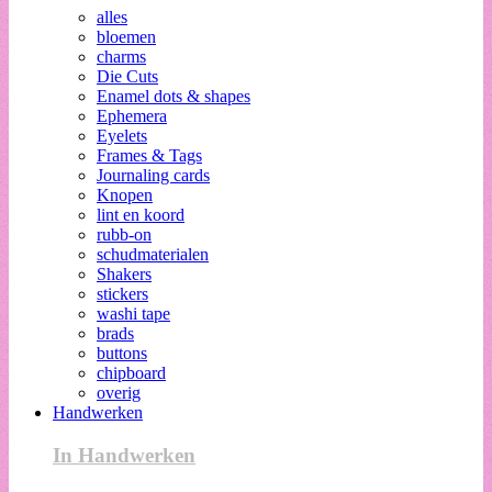
alles
bloemen
charms
Die Cuts
Enamel dots & shapes
Ephemera
Eyelets
Frames & Tags
Journaling cards
Knopen
lint en koord
rubb-on
schudmaterialen
Shakers
stickers
washi tape
brads
buttons
chipboard
overig
Handwerken
In Handwerken