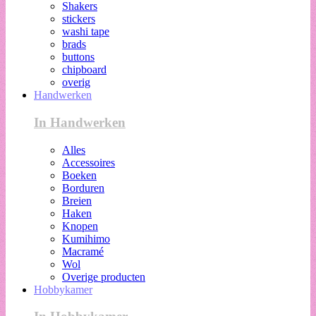
Shakers
stickers
washi tape
brads
buttons
chipboard
overig
Handwerken
In Handwerken
Alles
Accessoires
Boeken
Borduren
Breien
Haken
Knopen
Kumihimo
Macramé
Wol
Overige producten
Hobbykamer