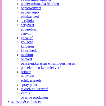
papier-mixmedia blokken
papier-oliverf
papier-yupo
plakkaatverf
acrylinkt
acrylverf
aquarelverf
canvas
glasverf
gouache
kinderen
kleurpoeder
medium
olieverf
penselen,kwasten en schildersmessen
porselein- en keramiekverf
primer
reliefverf
schildersezels
spray paint
textiel- en leerverf
vernis
overige producten
stansen & embossen