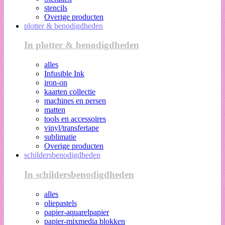
stencils
Overige producten
plotter & benodigdheden
In plotter & benodigdheden
alles
Infusible Ink
iron-on
kaarten collectie
machines en persen
matten
tools en accessoires
vinyl/transfertape
sublimatie
Overige producten
schildersbenodigdheden
In schildersbenodigdheden
alles
oliepastels
papier-aquarelpapier
papier-mixmedia blokken