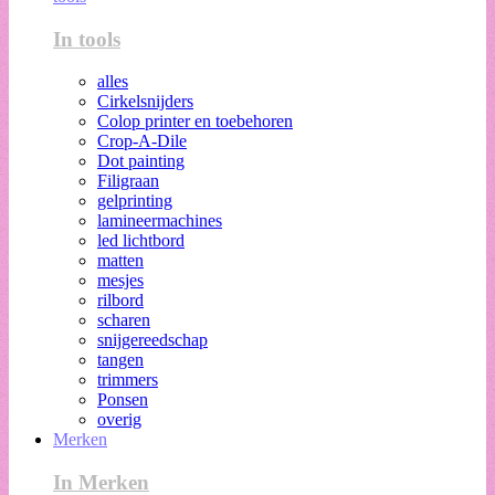
In tools
alles
Cirkelsnijders
Colop printer en toebehoren
Crop-A-Dile
Dot painting
Filigraan
gelprinting
lamineermachines
led lichtbord
matten
mesjes
rilbord
scharen
snijgereedschap
tangen
trimmers
Ponsen
overig
Merken
In Merken