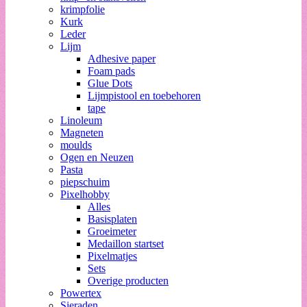
krimpfolie
Kurk
Leder
Lijm
Adhesive paper
Foam pads
Glue Dots
Lijmpistool en toebehoren
tape
Linoleum
Magneten
moulds
Ogen en Neuzen
Pasta
piepschuim
Pixelhobby
Alles
Basisplaten
Groeimeter
Medaillon startset
Pixelmatjes
Sets
Overige producten
Powertex
Sieraden