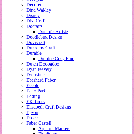
Decorer
Dina Wakley
Disney
Dixi Craft
Docrafts
Docrafts Artiste
Doodlebug Design
Dovecraft
Dress my Craft
Durable
Durable Cosy Fine
Dutch Doobadoo
Dyan reavely
Dylusions
Eberhard Faber
Èccolo
Echo Park
Edding
EK Tools
Elisabeth Craft Designs
Epson
Esdee
Faber Castell
Aquarel Markers
Fineliners