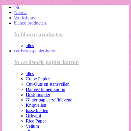
Nieuw
Workshops
blanco producten
In blanco producten
alles
cardstock-papier-karton
In cardstock-papier-karton
alles
Crepe Papier
Cut-Outs en stansvellen
Damast linnen karton
Designpapier
Glitter papier zelfklevend
Knipvellen
losse bladen
Origami
Rice Paper
Vellum