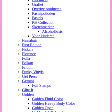
Grafiet
Overige producten
Pastelpotloden
Pastels
Pitt Collection
Sketchmarker
Alcoholbasis
Voor kinderen
Finnabair
First Edition
Fiskars
Florence
Folia
Folkart
Fridolin
Funky Vinyls
Gel Press
Gemini
Foil Stamps
Glitz It
Golden
Golden Fluid Color
Golden Heavy Body Color
Golden Open