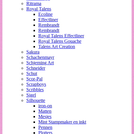
Ritrama
Royal Talens
Ecoline
Effectliner
Rembrandt
Rembrandt
Royal Talens Effectliner
Royal Talens Gouache
Talens Art Creation
Sakura
Schachenmayr
Schjerning Art
Schneider
Schut
Scor-Pal
Scrapboys
Scribbles
Sigel
Silhouette
iron-on
Matten
Mesjes
Mint Stampmaker en inkt
Pennen
Plotters