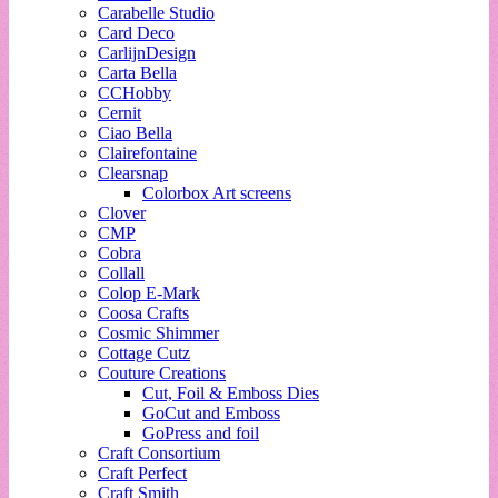
Carabelle Studio
Card Deco
CarlijnDesign
Carta Bella
CCHobby
Cernit
Ciao Bella
Clairefontaine
Clearsnap
Colorbox Art screens
Clover
CMP
Cobra
Collall
Colop E-Mark
Coosa Crafts
Cosmic Shimmer
Cottage Cutz
Couture Creations
Cut, Foil & Emboss Dies
GoCut and Emboss
GoPress and foil
Craft Consortium
Craft Perfect
Craft Smith