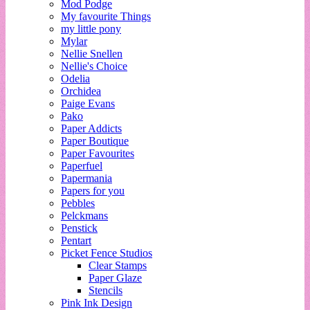
Mod Podge
My favourite Things
my little pony
Mylar
Nellie Snellen
Nellie's Choice
Odelia
Orchidea
Paige Evans
Pako
Paper Addicts
Paper Boutique
Paper Favourites
Paperfuel
Papermania
Papers for you
Pebbles
Pelckmans
Penstick
Pentart
Picket Fence Studios
Clear Stamps
Paper Glaze
Stencils
Pink Ink Design