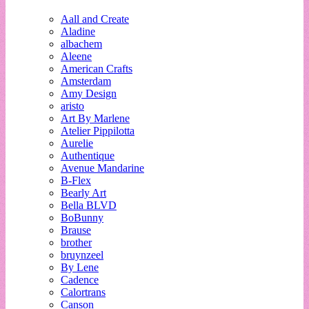
Aall and Create
Aladine
albachem
Aleene
American Crafts
Amsterdam
Amy Design
aristo
Art By Marlene
Atelier Pippilotta
Aurelie
Authentique
Avenue Mandarine
B-Flex
Bearly Art
Bella BLVD
BoBunny
Brause
brother
bruynzeel
By Lene
Cadence
Calortrans
Canson