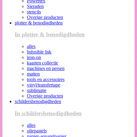
Powertex
Sieraden
stencils
Overige producten
plotter & benodigdheden
In plotter & benodigdheden
alles
Infusible Ink
iron-on
kaarten collectie
machines en persen
matten
tools en accessoires
vinyl/transfertape
sublimatie
Overige producten
schildersbenodigdheden
In schildersbenodigdheden
alles
oliepastels
papier-aquarelpapier