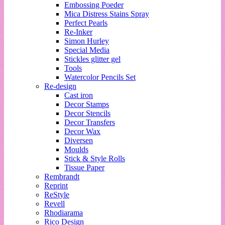
Embossing Poeder
Mica Distress Stains Spray
Perfect Pearls
Re-Inker
Simon Hurley
Special Media
Stickles glitter gel
Tools
Watercolor Pencils Set
Re-design
Cast iron
Decor Stamps
Decor Stencils
Decor Transfers
Decor Wax
Diversen
Moulds
Stick & Style Rolls
Tissue Paper
Rembrandt
Reprint
ReStyle
Revell
Rhodiarama
Rico Design