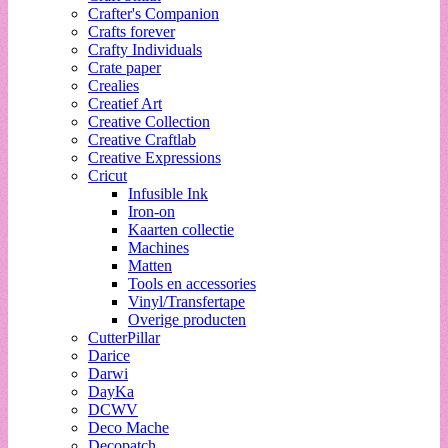
Crafter's Companion
Crafts forever
Crafty Individuals
Crate paper
Crealies
Creatief Art
Creative Collection
Creative Craftlab
Creative Expressions
Cricut
Infusible Ink
Iron-on
Kaarten collectie
Machines
Matten
Tools en accessories
Vinyl/Transfertape
Overige producten
CutterPillar
Darice
Darwi
DayKa
DCWV
Deco Mache
Decopatch