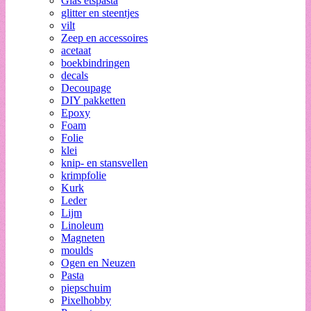
Glas etspasta
glitter en steentjes
vilt
Zeep en accessoires
acetaat
boekbindringen
decals
Decoupage
DIY pakketten
Epoxy
Foam
Folie
klei
knip- en stansvellen
krimpfolie
Kurk
Leder
Lijm
Linoleum
Magneten
moulds
Ogen en Neuzen
Pasta
piepschuim
Pixelhobby