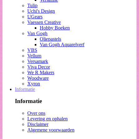
Tulip
Uchi's Design
UGears
Vaessen Creative
Hobby Boeken
Van Gogh
Oliepastels
Van Gogh Aquarelverf
VBS
Vellum
Versamark
Viva Decor
We R Makers
Woodware
Xyron
Informatie
Informatie
Over ons
Levering en ophalen
Disclaimer
Algemene voorwaarden