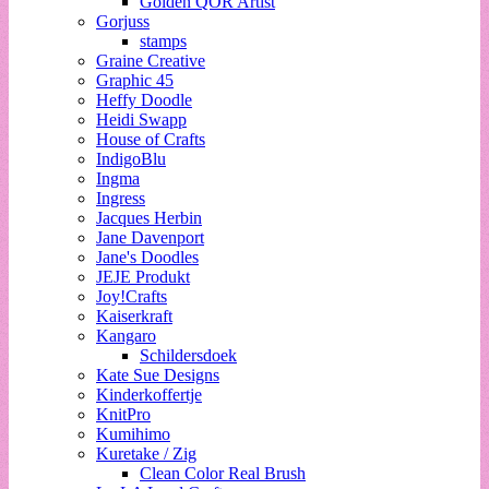
Golden QOR Artist
Gorjuss
stamps
Graine Creative
Graphic 45
Heffy Doodle
Heidi Swapp
House of Crafts
IndigoBlu
Ingma
Ingress
Jacques Herbin
Jane Davenport
Jane's Doodles
JEJE Produkt
Joy!Crafts
Kaiserkraft
Kangaro
Schildersdoek
Kate Sue Designs
Kinderkoffertje
KnitPro
Kumihimo
Kuretake / Zig
Clean Color Real Brush