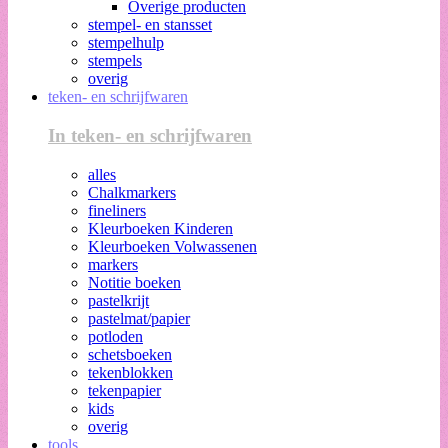
Overige producten
stempel- en stansset
stempelhulp
stempels
overig
teken- en schrijfwaren
In teken- en schrijfwaren
alles
Chalkmarkers
fineliners
Kleurboeken Kinderen
Kleurboeken Volwassenen
markers
Notitie boeken
pastelkrijt
pastelmat/papier
potloden
schetsboeken
tekenblokken
tekenpapier
kids
overig
tools