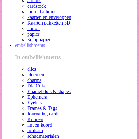
albums
cardstock
journal albums
kaarten en enveloppen
Kaarten pakketten 3D
karton
papier
Scrappapier
embellishments
In embellishments
alles
bloemen
charms
Die Cuts
Enamel dots & shapes
Ephemera
Eyelets
Frames & Tags
Journaling cards
Knopen
lint en koord
rubb-on
schudmaterialen