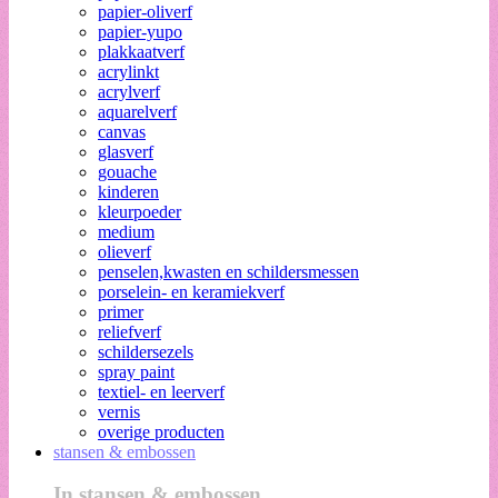
papier-oliverf
papier-yupo
plakkaatverf
acrylinkt
acrylverf
aquarelverf
canvas
glasverf
gouache
kinderen
kleurpoeder
medium
olieverf
penselen,kwasten en schildersmessen
porselein- en keramiekverf
primer
reliefverf
schildersezels
spray paint
textiel- en leerverf
vernis
overige producten
stansen & embossen
In stansen & embossen