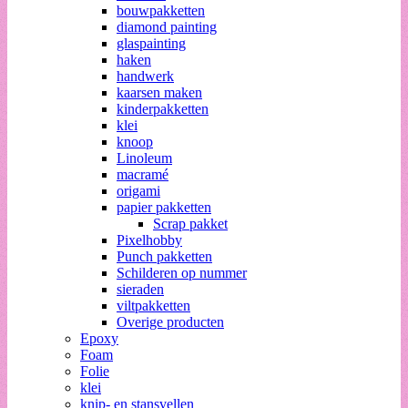
bouwpakketten
diamond painting
glaspainting
haken
handwerk
kaarsen maken
kinderpakketten
klei
knoop
Linoleum
macramé
origami
papier pakketten
Scrap pakket
Pixelhobby
Punch pakketten
Schilderen op nummer
sieraden
viltpakketten
Overige producten
Epoxy
Foam
Folie
klei
knip- en stansvellen