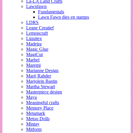
La-LA Land Crafts
Lawnfawn
Fundamentals
Lawn Fawn dies en stamps
LDRS
Leane Creatief
Lemoncraft
Liquitex
Madeira
Magic Glue
MagiCut
Marbel
Maremi
Marianne Design
Marij Rahder
Marjolein Bastin
Martha Stewart
Masterpiece design
Maya
Meaningful crafts
Memory Place
Metamark
Metoo Dolls
Mintay
Mitform