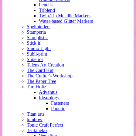
Pencils
Triblend
Twin-Tip Metallic Markers
Water-based Glitter Markers
Spellbinders
Stamperia
Stamplistic
Stick it!
Studio Light
Subli-print
Superior
Talens Art Creation
The Card Hut
The Crafter's Workshop
The Paper Tree
Tim Holtz
Advantus
Idea-ology
Fasteners
Paperie
Titan arts
tombow
Tonic Craft Perfect
Tsukineko
Versafine