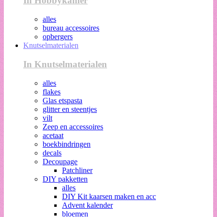
In Hobbykamer
alles
bureau accessoires
opbergers
Knutselmaterialen
In Knutselmaterialen
alles
flakes
Glas etspasta
glitter en steentjes
vilt
Zeep en accessoires
acetaat
boekbindringen
decals
Decoupage
Patchliner
DIY pakketten
alles
DIY Kit kaarsen maken en acc
Advent kalender
bloemen