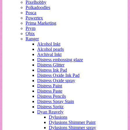
Pixelhobby
Polkadoodles
Posca
Powertex
Prima Marketing
Prym
Qbix
Ranger
Alcohol Inkt
Alcohol pearls
Archival Inkt
Distress embossing glaze
Distress Glitter
Distress Ink Pad
Distress Oxide Ink Pad
Distress Oxide spray
Distress Paint
Distress Paste
Distress Pencils
Distress Spray Stain
Distress Spritz
Dyan Reavely
Dylusions
Dylusions Shimmer Paint
Dylusions Shimmer spray