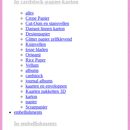
In cardstock-papier-karton
alles
Crepe Papier
Cut-Outs en stansvellen
Damast linnen karton
Designpapier
Glitter papier zelfklevend
Knipvellen
losse bladen
Origami
Rice Paper
Vellum
albums
cardstock
journal albums
kaarten en enveloppen
Kaarten pakketten 3D
karton
papier
Scrappapier
embellishments
In embellishments