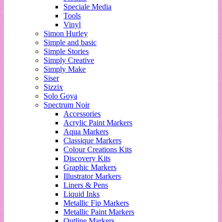
Speciale Media
Tools
Vinyl
Simon Hurley
Simple and basic
Simple Stories
Simply Creative
Simply Make
Siser
Sizzix
Solo Goya
Spectrum Noir
Accessories
Acrylic Paint Markers
Aqua Markers
Classique Markers
Colour Creations Kits
Discovery Kits
Graphic Markers
Illustrator Markers
Liners & Pens
Liquid Inks
Metallic Fip Markers
Metallic Paint Markers
Outline Markers