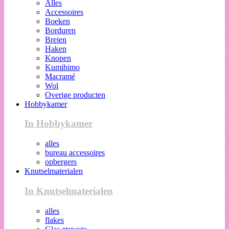
Alles
Accessoires
Boeken
Borduren
Breien
Haken
Knopen
Kumihimo
Macramé
Wol
Overige producten
Hobbykamer
In Hobbykamer
alles
bureau accessoires
opbergers
Knutselmaterialen
In Knutselmaterialen
alles
flakes