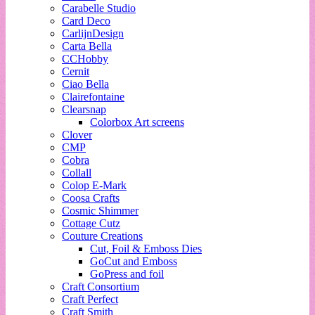
Carabelle Studio
Card Deco
CarlijnDesign
Carta Bella
CCHobby
Cernit
Ciao Bella
Clairefontaine
Clearsnap
Colorbox Art screens
Clover
CMP
Cobra
Collall
Colop E-Mark
Coosa Crafts
Cosmic Shimmer
Cottage Cutz
Couture Creations
Cut, Foil & Emboss Dies
GoCut and Emboss
GoPress and foil
Craft Consortium
Craft Perfect
Craft Smith