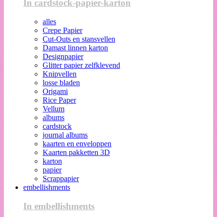
In cardstock-papier-karton
alles
Crepe Papier
Cut-Outs en stansvellen
Damast linnen karton
Designpapier
Glitter papier zelfklevend
Knipvellen
losse bladen
Origami
Rice Paper
Vellum
albums
cardstock
journal albums
kaarten en enveloppen
Kaarten pakketten 3D
karton
papier
Scrappapier
embellishments
In embellishments