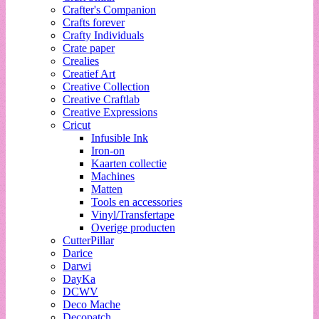
Crafter's Companion
Crafts forever
Crafty Individuals
Crate paper
Crealies
Creatief Art
Creative Collection
Creative Craftlab
Creative Expressions
Cricut
Infusible Ink
Iron-on
Kaarten collectie
Machines
Matten
Tools en accessories
Vinyl/Transfertape
Overige producten
CutterPillar
Darice
Darwi
DayKa
DCWV
Deco Mache
Decopatch