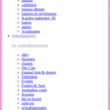
albums
cardstock
journal albums
kaarten en enveloppen
Kaarten pakketten 3D
karton
papier
Scrappapier
embellishments
In embellishments
alles
bloemen
charms
Die Cuts
Enamel dots & shapes
Ephemera
Eyelets
Frames & Tags
Journaling cards
Knopen
lint en koord
rubb-on
schudmaterialen