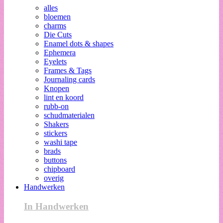
alles
bloemen
charms
Die Cuts
Enamel dots & shapes
Ephemera
Eyelets
Frames & Tags
Journaling cards
Knopen
lint en koord
rubb-on
schudmaterialen
Shakers
stickers
washi tape
brads
buttons
chipboard
overig
Handwerken
In Handwerken