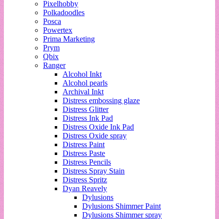
Pixelhobby
Polkadoodles
Posca
Powertex
Prima Marketing
Prym
Qbix
Ranger
Alcohol Inkt
Alcohol pearls
Archival Inkt
Distress embossing glaze
Distress Glitter
Distress Ink Pad
Distress Oxide Ink Pad
Distress Oxide spray
Distress Paint
Distress Paste
Distress Pencils
Distress Spray Stain
Distress Spritz
Dyan Reavely
Dylusions
Dylusions Shimmer Paint
Dylusions Shimmer spray