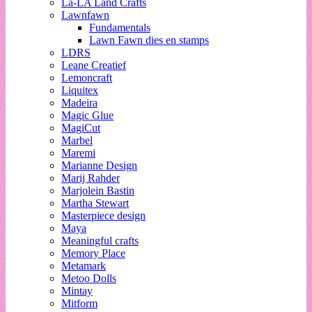
La-LA Land Crafts
Lawnfawn
Fundamentals
Lawn Fawn dies en stamps
LDRS
Leane Creatief
Lemoncraft
Liquitex
Madeira
Magic Glue
MagiCut
Marbel
Maremi
Marianne Design
Marij Rahder
Marjolein Bastin
Martha Stewart
Masterpiece design
Maya
Meaningful crafts
Memory Place
Metamark
Metoo Dolls
Mintay
Mitform