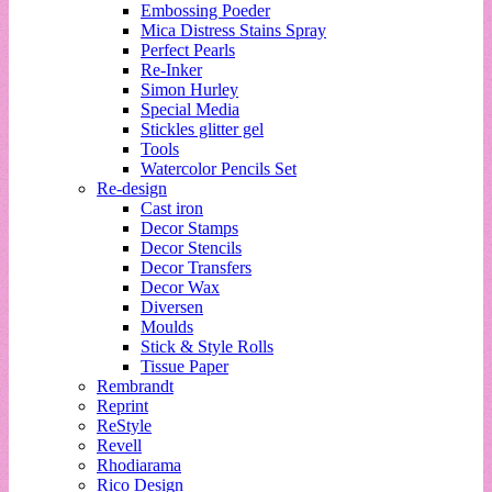
Embossing Poeder
Mica Distress Stains Spray
Perfect Pearls
Re-Inker
Simon Hurley
Special Media
Stickles glitter gel
Tools
Watercolor Pencils Set
Re-design
Cast iron
Decor Stamps
Decor Stencils
Decor Transfers
Decor Wax
Diversen
Moulds
Stick & Style Rolls
Tissue Paper
Rembrandt
Reprint
ReStyle
Revell
Rhodiarama
Rico Design