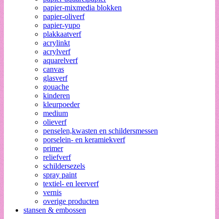
papier-mixmedia blokken
papier-oliverf
papier-yupo
plakkaatverf
acrylinkt
acrylverf
aquarelverf
canvas
glasverf
gouache
kinderen
kleurpoeder
medium
olieverf
penselen,kwasten en schildersmessen
porselein- en keramiekverf
primer
reliefverf
schildersezels
spray paint
textiel- en leerverf
vernis
overige producten
stansen & embossen