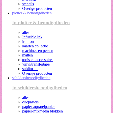
stencils
Overige producten
plotter & benodigdheden
In plotter & benodigdheden
alles
Infusible Ink
iron-on
kaarten collectie
machines en persen
matten
tools en accessoires
vinyl/transfertape
sublimatie
Overige producten
schildersbenodigdheden
In schildersbenodigdheden
alles
oliepastels
papier-aquarelpapier
papier-mixmedia blokken