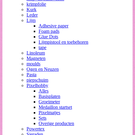
krimpfolie
Kurk
Leder
Lijm
Adhesive paper
Foam pads
Glue Dots
Lijmpistool en toebehoren
tape
Linoleum
Magneten
moulds
Ogen en Neuzen
Pasta
piepschuim
Pixelhobby
Alles
Basisplaten
Groeimeter
Medaillon startset
Pixelmatjes
Sets
Overige producten
Powertex
Sieraden