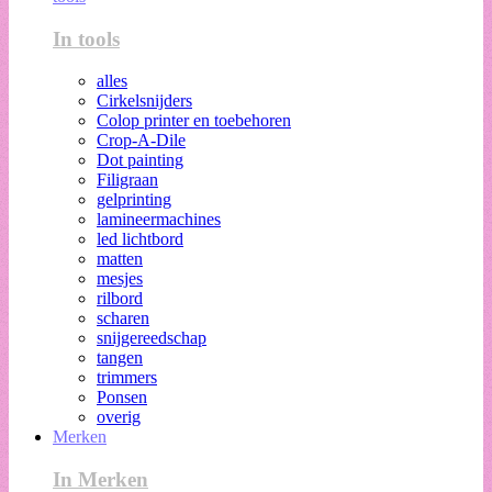
In tools
alles
Cirkelsnijders
Colop printer en toebehoren
Crop-A-Dile
Dot painting
Filigraan
gelprinting
lamineermachines
led lichtbord
matten
mesjes
rilbord
scharen
snijgereedschap
tangen
trimmers
Ponsen
overig
Merken
In Merken