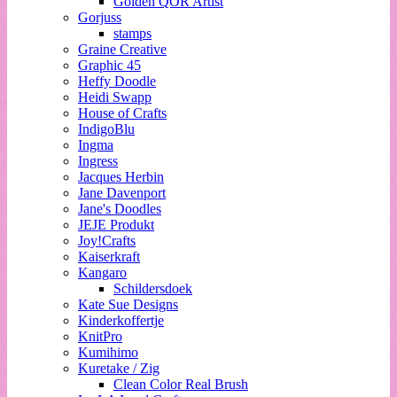
Golden QOR Artist
Gorjuss
stamps
Graine Creative
Graphic 45
Heffy Doodle
Heidi Swapp
House of Crafts
IndigoBlu
Ingma
Ingress
Jacques Herbin
Jane Davenport
Jane's Doodles
JEJE Produkt
Joy!Crafts
Kaiserkraft
Kangaro
Schildersdoek
Kate Sue Designs
Kinderkoffertje
KnitPro
Kumihimo
Kuretake / Zig
Clean Color Real Brush