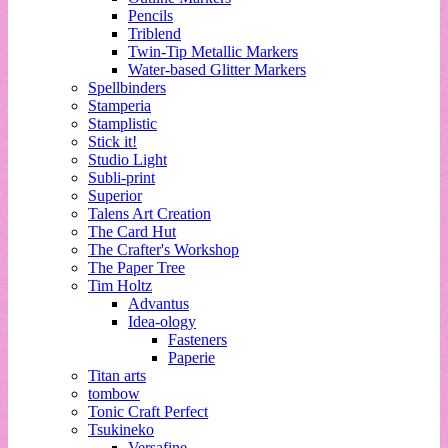
Pencils
Triblend
Twin-Tip Metallic Markers
Water-based Glitter Markers
Spellbinders
Stamperia
Stamplistic
Stick it!
Studio Light
Subli-print
Superior
Talens Art Creation
The Card Hut
The Crafter's Workshop
The Paper Tree
Tim Holtz
Advantus
Idea-ology
Fasteners
Paperie
Titan arts
tombow
Tonic Craft Perfect
Tsukineko
Versafine