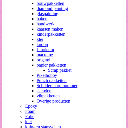
bouwpakketten
diamond painting
glaspainting
haken
handwerk
kaarsen maken
kinderpakketten
klei
knoop
Linoleum
macramé
origami
papier pakketten
Scrap pakket
Pixelhobby
Punch pakketten
Schilderen op nummer
sieraden
viltpakketten
Overige producten
Epoxy
Foam
Folie
klei
knip- en stansvellen