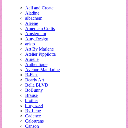
Aall and Create
Aladine
albachem
Aleene
American Crafts
Amsterdam
Amy Design
aristo
Art By Marlene
Atelier Pippilotta
Aurelie
Authentique
Avenue Mandarine
B-Flex
Bearly Art
Bella BLVD
BoBunny
Brause
brother
bruynzeel
By Lene
Cadence
Calortrans
Canson