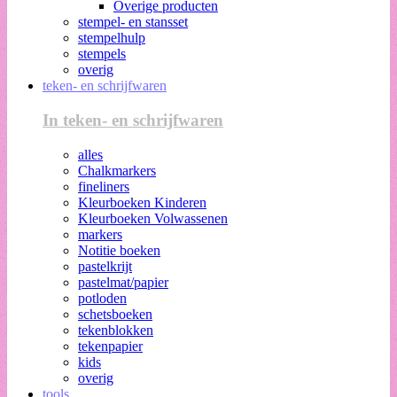
Overige producten
stempel- en stansset
stempelhulp
stempels
overig
teken- en schrijfwaren
In teken- en schrijfwaren
alles
Chalkmarkers
fineliners
Kleurboeken Kinderen
Kleurboeken Volwassenen
markers
Notitie boeken
pastelkrijt
pastelmat/papier
potloden
schetsboeken
tekenblokken
tekenpapier
kids
overig
tools