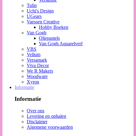
Tulip
Uchi's Design
UGears
Vaessen Creative
Hobby Boeken
Van Gogh
Oliepastels
Van Gogh Aquarelverf
VBS
Vellum
Versamark
Viva Decor
We R Makers
Woodware
Xyron
Informatie
Informatie
Over ons
Levering en ophalen
Disclaimer
Algemene voorwaarden