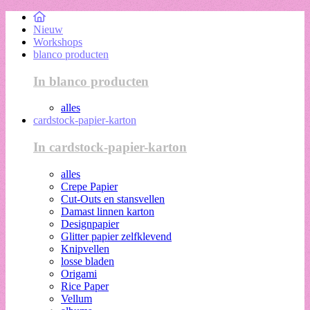
Nieuw
Workshops
blanco producten
In blanco producten
alles
cardstock-papier-karton
In cardstock-papier-karton
alles
Crepe Papier
Cut-Outs en stansvellen
Damast linnen karton
Designpapier
Glitter papier zelfklevend
Knipvellen
losse bladen
Origami
Rice Paper
Vellum