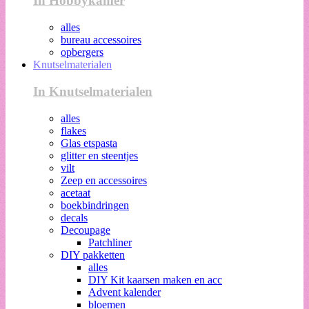
In Hobbykamer
alles
bureau accessoires
opbergers
Knutselmaterialen
In Knutselmaterialen
alles
flakes
Glas etspasta
glitter en steentjes
vilt
Zeep en accessoires
acetaat
boekbindringen
decals
Decoupage
Patchliner
DIY pakketten
alles
DIY Kit kaarsen maken en acc
Advent kalender
bloemen