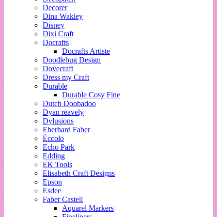
Decorer
Dina Wakley
Disney
Dixi Craft
Docrafts
Docrafts Artiste
Doodlebug Design
Dovecraft
Dress my Craft
Durable
Durable Cosy Fine
Dutch Doobadoo
Dyan reavely
Dylusions
Eberhard Faber
Èccolo
Echo Park
Edding
EK Tools
Elisabeth Craft Designs
Epson
Esdee
Faber Castell
Aquarel Markers
Fineliners