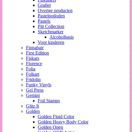
Grafiet
Overige producten
Pastelpotloden
Pastels
Pitt Collection
Sketchmarker
Alcoholbasis
Voor kinderen
Finnabair
First Edition
Fiskars
Florence
Folia
Folkart
Fridolin
Funky Vinyls
Gel Press
Gemini
Foil Stamps
Glitz It
Golden
Golden Fluid Color
Golden Heavy Body Color
Golden Open