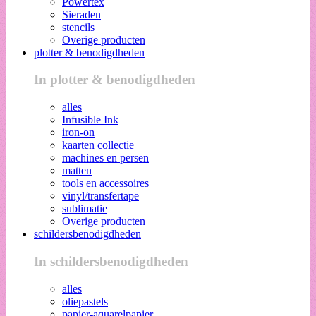
Powertex
Sieraden
stencils
Overige producten
plotter & benodigdheden
In plotter & benodigdheden
alles
Infusible Ink
iron-on
kaarten collectie
machines en persen
matten
tools en accessoires
vinyl/transfertape
sublimatie
Overige producten
schildersbenodigdheden
In schildersbenodigdheden
alles
oliepastels
papier-aquarelpapier