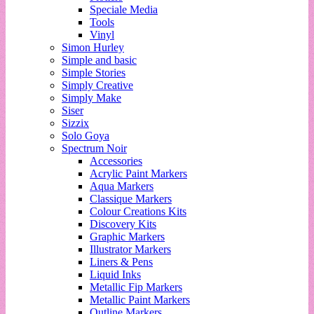
Speciale Media
Tools
Vinyl
Simon Hurley
Simple and basic
Simple Stories
Simply Creative
Simply Make
Siser
Sizzix
Solo Goya
Spectrum Noir
Accessories
Acrylic Paint Markers
Aqua Markers
Classique Markers
Colour Creations Kits
Discovery Kits
Graphic Markers
Illustrator Markers
Liners & Pens
Liquid Inks
Metallic Fip Markers
Metallic Paint Markers
Outline Markers