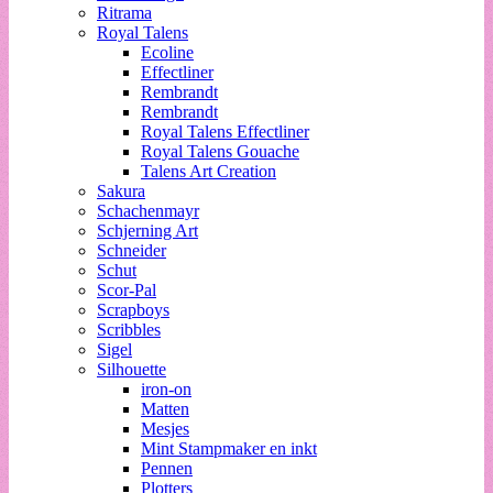
Ritrama
Royal Talens
Ecoline
Effectliner
Rembrandt
Rembrandt
Royal Talens Effectliner
Royal Talens Gouache
Talens Art Creation
Sakura
Schachenmayr
Schjerning Art
Schneider
Schut
Scor-Pal
Scrapboys
Scribbles
Sigel
Silhouette
iron-on
Matten
Mesjes
Mint Stampmaker en inkt
Pennen
Plotters