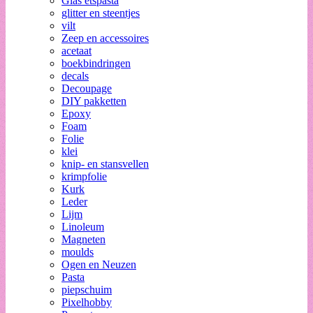
Glas etspasta
glitter en steentjes
vilt
Zeep en accessoires
acetaat
boekbindringen
decals
Decoupage
DIY pakketten
Epoxy
Foam
Folie
klei
knip- en stansvellen
krimpfolie
Kurk
Leder
Lijm
Linoleum
Magneten
moulds
Ogen en Neuzen
Pasta
piepschuim
Pixelhobby