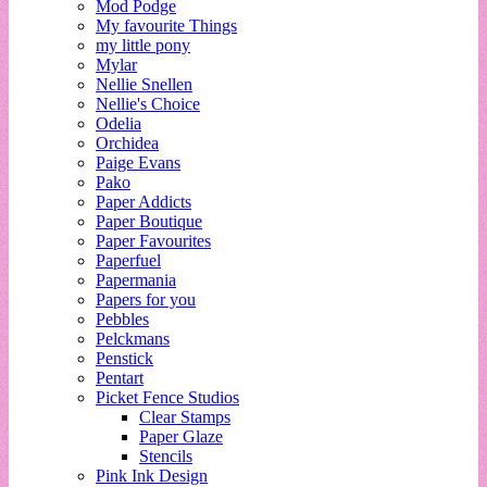
Mod Podge
My favourite Things
my little pony
Mylar
Nellie Snellen
Nellie's Choice
Odelia
Orchidea
Paige Evans
Pako
Paper Addicts
Paper Boutique
Paper Favourites
Paperfuel
Papermania
Papers for you
Pebbles
Pelckmans
Penstick
Pentart
Picket Fence Studios
Clear Stamps
Paper Glaze
Stencils
Pink Ink Design