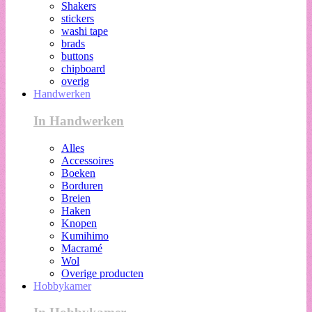
Shakers
stickers
washi tape
brads
buttons
chipboard
overig
Handwerken
In Handwerken
Alles
Accessoires
Boeken
Borduren
Breien
Haken
Knopen
Kumihimo
Macramé
Wol
Overige producten
Hobbykamer