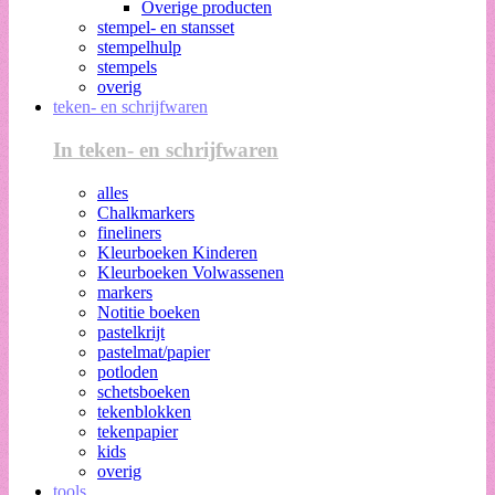
Overige producten
stempel- en stansset
stempelhulp
stempels
overig
teken- en schrijfwaren
In teken- en schrijfwaren
alles
Chalkmarkers
fineliners
Kleurboeken Kinderen
Kleurboeken Volwassenen
markers
Notitie boeken
pastelkrijt
pastelmat/papier
potloden
schetsboeken
tekenblokken
tekenpapier
kids
overig
tools