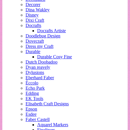
Decorer
Dina Wakley
Disney
Dixi Craft
Docrafts
Docrafts Artiste
Doodlebug Design
Dovecraft
Dress my Craft
Durable
Durable Cosy Fine
Dutch Doobadoo
Dyan reavely
Dylusions
Eberhard Faber
Èccolo
Echo Park
Edding
EK Tools
Elisabeth Craft Designs
Epson
Esdee
Faber Castell
Aquarel Markers
Fineliners