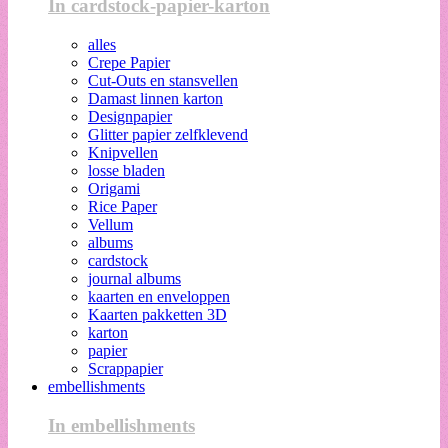
In cardstock-papier-karton
alles
Crepe Papier
Cut-Outs en stansvellen
Damast linnen karton
Designpapier
Glitter papier zelfklevend
Knipvellen
losse bladen
Origami
Rice Paper
Vellum
albums
cardstock
journal albums
kaarten en enveloppen
Kaarten pakketten 3D
karton
papier
Scrappapier
embellishments
In embellishments