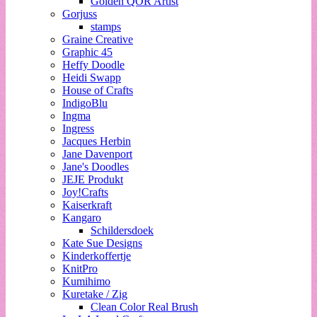
Golden QOR Artist
Gorjuss
stamps
Graine Creative
Graphic 45
Heffy Doodle
Heidi Swapp
House of Crafts
IndigoBlu
Ingma
Ingress
Jacques Herbin
Jane Davenport
Jane's Doodles
JEJE Produkt
Joy!Crafts
Kaiserkraft
Kangaro
Schildersdoek
Kate Sue Designs
Kinderkoffertje
KnitPro
Kumihimo
Kuretake / Zig
Clean Color Real Brush