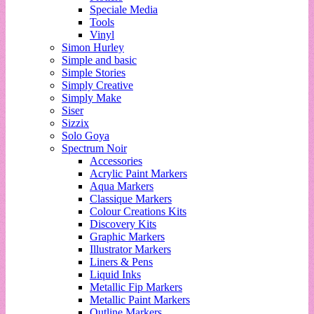
Speciale Media
Tools
Vinyl
Simon Hurley
Simple and basic
Simple Stories
Simply Creative
Simply Make
Siser
Sizzix
Solo Goya
Spectrum Noir
Accessories
Acrylic Paint Markers
Aqua Markers
Classique Markers
Colour Creations Kits
Discovery Kits
Graphic Markers
Illustrator Markers
Liners & Pens
Liquid Inks
Metallic Fip Markers
Metallic Paint Markers
Outline Markers