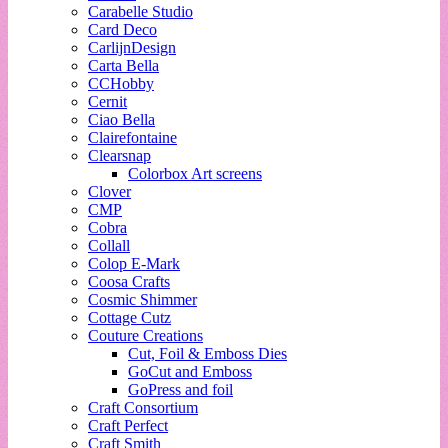
Carabelle Studio
Card Deco
CarlijnDesign
Carta Bella
CCHobby
Cernit
Ciao Bella
Clairefontaine
Clearsnap
Colorbox Art screens
Clover
CMP
Cobra
Collall
Colop E-Mark
Coosa Crafts
Cosmic Shimmer
Cottage Cutz
Couture Creations
Cut, Foil & Emboss Dies
GoCut and Emboss
GoPress and foil
Craft Consortium
Craft Perfect
Craft Smith