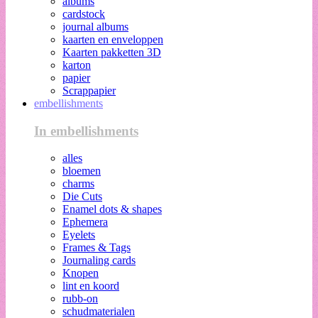
albums
cardstock
journal albums
kaarten en enveloppen
Kaarten pakketten 3D
karton
papier
Scrappapier
embellishments
In embellishments
alles
bloemen
charms
Die Cuts
Enamel dots & shapes
Ephemera
Eyelets
Frames & Tags
Journaling cards
Knopen
lint en koord
rubb-on
schudmaterialen