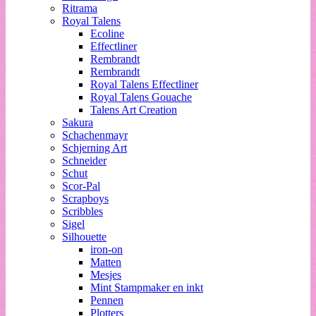
Ritrama
Royal Talens
Ecoline
Effectliner
Rembrandt
Rembrandt
Royal Talens Effectliner
Royal Talens Gouache
Talens Art Creation
Sakura
Schachenmayr
Schjerning Art
Schneider
Schut
Scor-Pal
Scrapboys
Scribbles
Sigel
Silhouette
iron-on
Matten
Mesjes
Mint Stampmaker en inkt
Pennen
Plotters