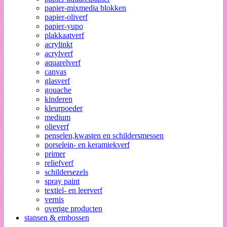
papier-mixmedia blokken
papier-oliverf
papier-yupo
plakkaatverf
acrylinkt
acrylverf
aquarelverf
canvas
glasverf
gouache
kinderen
kleurpoeder
medium
olieverf
penselen,kwasten en schildersmessen
porselein- en keramiekverf
primer
reliefverf
schildersezels
spray paint
textiel- en leerverf
vernis
overige producten
stansen & embossen