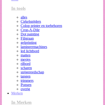
In tools
alles
Cirkelsnijders
Colop printer en toebehoren
Crop-A-Dile
Dot painting
Filigraan
gelprinting
lamineermachines
led lichtbord
matten
mesjes
rilbord
scharen
snijgereedschap
tangen
trimmers
Ponsen
overig
Merken
In Merken