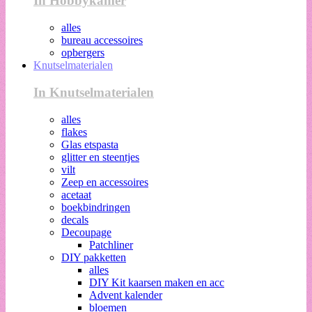
In Hobbykamer
alles
bureau accessoires
opbergers
Knutselmaterialen
In Knutselmaterialen
alles
flakes
Glas etspasta
glitter en steentjes
vilt
Zeep en accessoires
acetaat
boekbindringen
decals
Decoupage
Patchliner
DIY pakketten
alles
DIY Kit kaarsen maken en acc
Advent kalender
bloemen