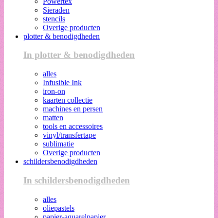
Powertex
Sieraden
stencils
Overige producten
plotter & benodigdheden
In plotter & benodigdheden
alles
Infusible Ink
iron-on
kaarten collectie
machines en persen
matten
tools en accessoires
vinyl/transfertape
sublimatie
Overige producten
schildersbenodigdheden
In schildersbenodigdheden
alles
oliepastels
papier-aquarelpapier