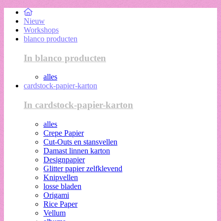
Nieuw
Workshops
blanco producten
In blanco producten
alles
cardstock-papier-karton
In cardstock-papier-karton
alles
Crepe Papier
Cut-Outs en stansvellen
Damast linnen karton
Designpapier
Glitter papier zelfklevend
Knipvellen
losse bladen
Origami
Rice Paper
Vellum