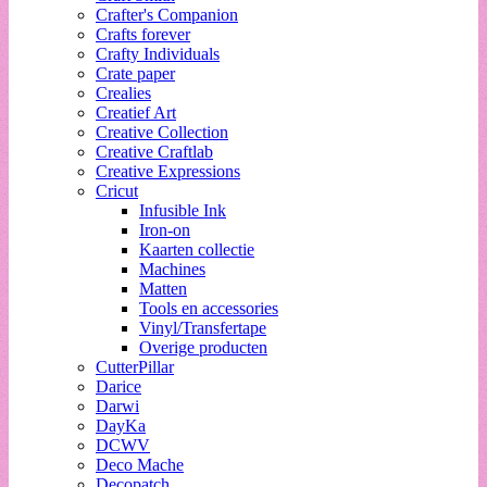
Crafter's Companion
Crafts forever
Crafty Individuals
Crate paper
Crealies
Creatief Art
Creative Collection
Creative Craftlab
Creative Expressions
Cricut
Infusible Ink
Iron-on
Kaarten collectie
Machines
Matten
Tools en accessories
Vinyl/Transfertape
Overige producten
CutterPillar
Darice
Darwi
DayKa
DCWV
Deco Mache
Decopatch