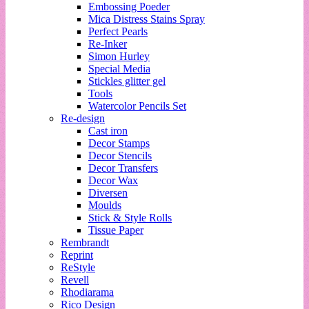
Embossing Poeder
Mica Distress Stains Spray
Perfect Pearls
Re-Inker
Simon Hurley
Special Media
Stickles glitter gel
Tools
Watercolor Pencils Set
Re-design
Cast iron
Decor Stamps
Decor Stencils
Decor Transfers
Decor Wax
Diversen
Moulds
Stick & Style Rolls
Tissue Paper
Rembrandt
Reprint
ReStyle
Revell
Rhodiarama
Rico Design