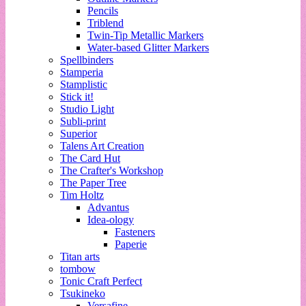
Pencils
Triblend
Twin-Tip Metallic Markers
Water-based Glitter Markers
Spellbinders
Stamperia
Stamplistic
Stick it!
Studio Light
Subli-print
Superior
Talens Art Creation
The Card Hut
The Crafter's Workshop
The Paper Tree
Tim Holtz
Advantus
Idea-ology
Fasteners
Paperie
Titan arts
tombow
Tonic Craft Perfect
Tsukineko
Versafine