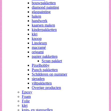
bouwpakketten
diamond painting
glaspainting
haken
handwerk
kaarsen maken
kinderpakketten
klei
knoop
Linoleum
macramé
origami
papier pakketten
Scrap pakket
Pixelhobby
Punch pakketten
Schilderen op nummer
sieraden
viltpakketten
Overige producten
Epoxy
Foam
Folie
klei
knip- en stansvellen