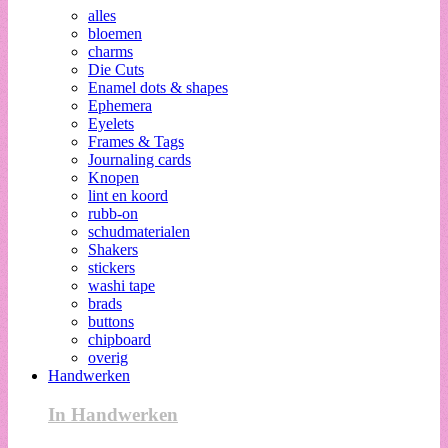
alles
bloemen
charms
Die Cuts
Enamel dots & shapes
Ephemera
Eyelets
Frames & Tags
Journaling cards
Knopen
lint en koord
rubb-on
schudmaterialen
Shakers
stickers
washi tape
brads
buttons
chipboard
overig
Handwerken
In Handwerken