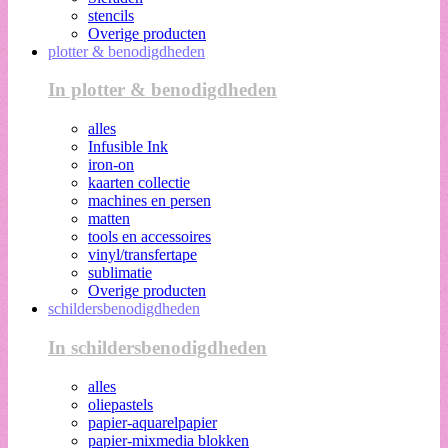
stencils
Overige producten
plotter & benodigdheden
In plotter & benodigdheden
alles
Infusible Ink
iron-on
kaarten collectie
machines en persen
matten
tools en accessoires
vinyl/transfertape
sublimatie
Overige producten
schildersbenodigdheden
In schildersbenodigdheden
alles
oliepastels
papier-aquarelpapier
papier-mixmedia blokken