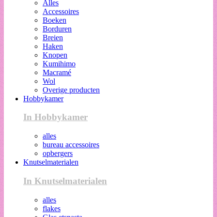
Alles
Accessoires
Boeken
Borduren
Breien
Haken
Knopen
Kumihimo
Macramé
Wol
Overige producten
Hobbykamer
In Hobbykamer
alles
bureau accessoires
opbergers
Knutselmaterialen
In Knutselmaterialen
alles
flakes