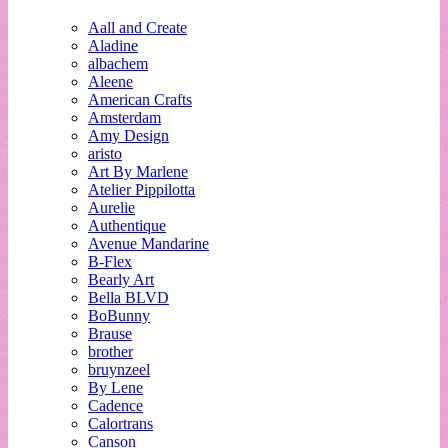
Aall and Create
Aladine
albachem
Aleene
American Crafts
Amsterdam
Amy Design
aristo
Art By Marlene
Atelier Pippilotta
Aurelie
Authentique
Avenue Mandarine
B-Flex
Bearly Art
Bella BLVD
BoBunny
Brause
brother
bruynzeel
By Lene
Cadence
Calortrans
Canson