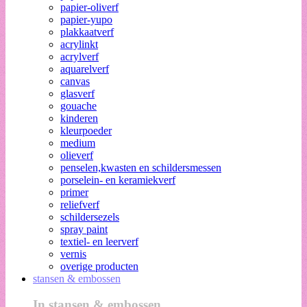
papier-oliverf
papier-yupo
plakkaatverf
acrylinkt
acrylverf
aquarelverf
canvas
glasverf
gouache
kinderen
kleurpoeder
medium
olieverf
penselen,kwasten en schildersmessen
porselein- en keramiekverf
primer
reliefverf
schildersezels
spray paint
textiel- en leerverf
vernis
overige producten
stansen & embossen
In stansen & embossen