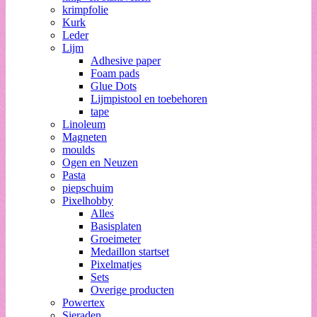
krimpfolie
Kurk
Leder
Lijm
Adhesive paper
Foam pads
Glue Dots
Lijmpistool en toebehoren
tape
Linoleum
Magneten
moulds
Ogen en Neuzen
Pasta
piepschuim
Pixelhobby
Alles
Basisplaten
Groeimeter
Medaillon startset
Pixelmatjes
Sets
Overige producten
Powertex
Sieraden