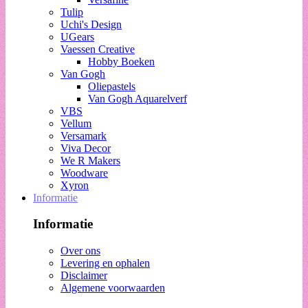
Tulip
Uchi's Design
UGears
Vaessen Creative
Hobby Boeken
Van Gogh
Oliepastels
Van Gogh Aquarelverf
VBS
Vellum
Versamark
Viva Decor
We R Makers
Woodware
Xyron
Informatie
Informatie
Over ons
Levering en ophalen
Disclaimer
Algemene voorwaarden