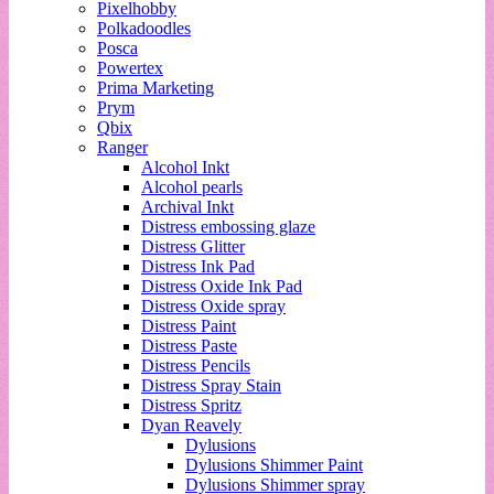
Pixelhobby
Polkadoodles
Posca
Powertex
Prima Marketing
Prym
Qbix
Ranger
Alcohol Inkt
Alcohol pearls
Archival Inkt
Distress embossing glaze
Distress Glitter
Distress Ink Pad
Distress Oxide Ink Pad
Distress Oxide spray
Distress Paint
Distress Paste
Distress Pencils
Distress Spray Stain
Distress Spritz
Dyan Reavely
Dylusions
Dylusions Shimmer Paint
Dylusions Shimmer spray