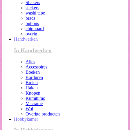
Shakers
stickers
washi tape
brads
buttons
chipboard
overig
Handwerken
In Handwerken
Alles
Accessoires
Boeken
Borduren
Breien
Haken
Knopen
Kumihimo
Macramé
Wol
Overige producten
Hobbykamer