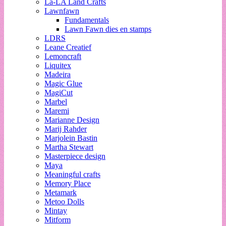
La-LA Land Crafts
Lawnfawn
Fundamentals
Lawn Fawn dies en stamps
LDRS
Leane Creatief
Lemoncraft
Liquitex
Madeira
Magic Glue
MagiCut
Marbel
Maremi
Marianne Design
Marij Rahder
Marjolein Bastin
Martha Stewart
Masterpiece design
Maya
Meaningful crafts
Memory Place
Metamark
Metoo Dolls
Mintay
Mitform