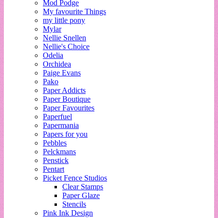
Mod Podge
My favourite Things
my little pony
Mylar
Nellie Snellen
Nellie's Choice
Odelia
Orchidea
Paige Evans
Pako
Paper Addicts
Paper Boutique
Paper Favourites
Paperfuel
Papermania
Papers for you
Pebbles
Pelckmans
Penstick
Pentart
Picket Fence Studios
Clear Stamps
Paper Glaze
Stencils
Pink Ink Design