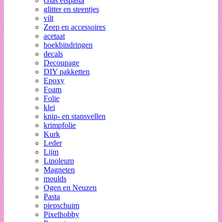
Glas etspasta
glitter en steentjes
vilt
Zeep en accessoires
acetaat
boekbindringen
decals
Decoupage
DIY pakketten
Epoxy
Foam
Folie
klei
knip- en stansvellen
krimpfolie
Kurk
Leder
Lijm
Linoleum
Magneten
moulds
Ogen en Neuzen
Pasta
piepschuim
Pixelhobby