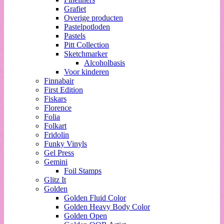
Grafiet
Overige producten
Pastelpotloden
Pastels
Pitt Collection
Sketchmarker
Alcoholbasis
Voor kinderen
Finnabair
First Edition
Fiskars
Florence
Folia
Folkart
Fridolin
Funky Vinyls
Gel Press
Gemini
Foil Stamps
Glitz It
Golden
Golden Fluid Color
Golden Heavy Body Color
Golden Open