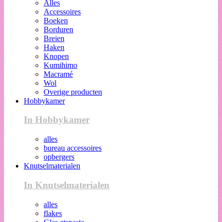
Alles
Accessoires
Boeken
Borduren
Breien
Haken
Knopen
Kumihimo
Macramé
Wol
Overige producten
Hobbykamer
In Hobbykamer
alles
bureau accessoires
opbergers
Knutselmaterialen
In Knutselmaterialen
alles
flakes