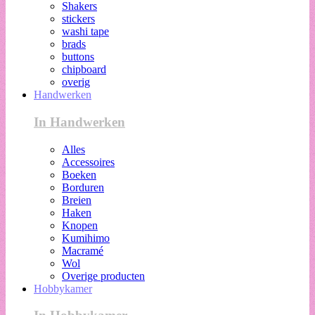
Shakers
stickers
washi tape
brads
buttons
chipboard
overig
Handwerken
In Handwerken
Alles
Accessoires
Boeken
Borduren
Breien
Haken
Knopen
Kumihimo
Macramé
Wol
Overige producten
Hobbykamer