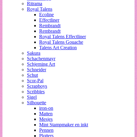
Ritrama
Royal Talens
Ecoline
Effectliner
Rembrandt
Rembrandt
Royal Talens Effectliner
Royal Talens Gouache
Talens Art Creation
Sakura
Schachenmayr
Schjerning Art
Schneider
Schut
Scor-Pal
Scrapboys
Scribbles
Sigel
Silhouette
iron-on
Matten
Mesjes
Mint Stampmaker en inkt
Pennen
Plotters