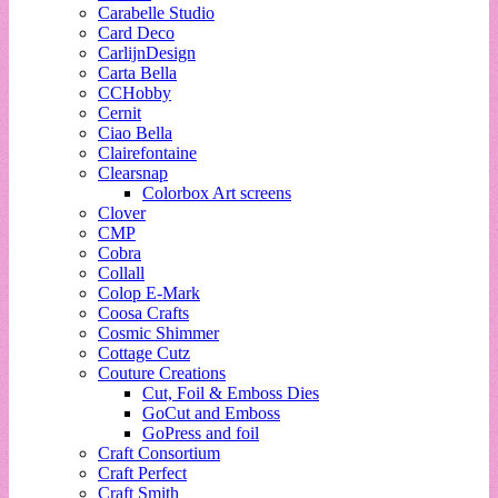
Carabelle Studio
Card Deco
CarlijnDesign
Carta Bella
CCHobby
Cernit
Ciao Bella
Clairefontaine
Clearsnap
Colorbox Art screens
Clover
CMP
Cobra
Collall
Colop E-Mark
Coosa Crafts
Cosmic Shimmer
Cottage Cutz
Couture Creations
Cut, Foil & Emboss Dies
GoCut and Emboss
GoPress and foil
Craft Consortium
Craft Perfect
Craft Smith