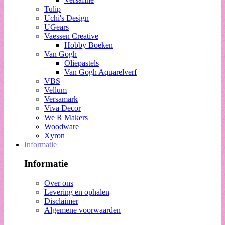
Tulip
Uchi's Design
UGears
Vaessen Creative
Hobby Boeken
Van Gogh
Oliepastels
Van Gogh Aquarelverf
VBS
Vellum
Versamark
Viva Decor
We R Makers
Woodware
Xyron
Informatie
Informatie
Over ons
Levering en ophalen
Disclaimer
Algemene voorwaarden