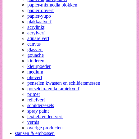
papier-mixmedia blokken
papier-oliverf
papier-yupo
plakkaatverf
acrylinkt
acrylverf
aquarelverf
canvas
glasverf
gouache
kinderen
kleurpoeder
medium
olieverf
penselen,kwasten en schildersmessen
porselein- en keramiekverf
primer
reliefverf
schildersezels
spray paint
textiel- en leerverf
vernis
overige producten
stansen & embossen