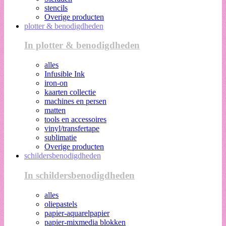
stencils
Overige producten
plotter & benodigdheden
In plotter & benodigdheden
alles
Infusible Ink
iron-on
kaarten collectie
machines en persen
matten
tools en accessoires
vinyl/transfertape
sublimatie
Overige producten
schildersbenodigdheden
In schildersbenodigdheden
alles
oliepastels
papier-aquarelpapier
papier-mixmedia blokken