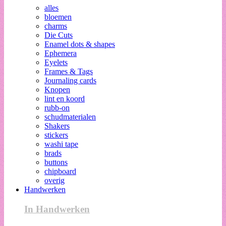
alles
bloemen
charms
Die Cuts
Enamel dots & shapes
Ephemera
Eyelets
Frames & Tags
Journaling cards
Knopen
lint en koord
rubb-on
schudmaterialen
Shakers
stickers
washi tape
brads
buttons
chipboard
overig
Handwerken
In Handwerken