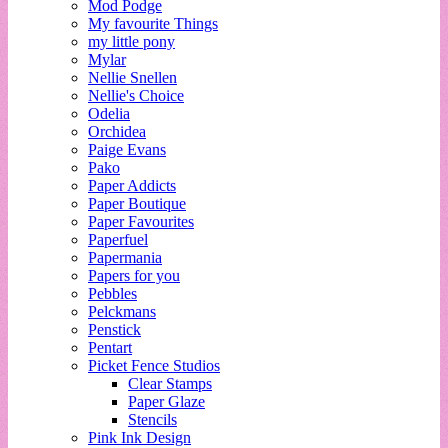
Mod Podge
My favourite Things
my little pony
Mylar
Nellie Snellen
Nellie's Choice
Odelia
Orchidea
Paige Evans
Pako
Paper Addicts
Paper Boutique
Paper Favourites
Paperfuel
Papermania
Papers for you
Pebbles
Pelckmans
Penstick
Pentart
Picket Fence Studios
Clear Stamps
Paper Glaze
Stencils
Pink Ink Design