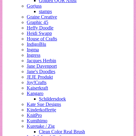
Golden QOR Artist
Gorjuss
stamps
Graine Creative
Graphic 45
Heffy Doodle
Heidi Swapp
House of Crafts
IndigoBlu
Ingma
Ingress
Jacques Herbin
Jane Davenport
Jane's Doodles
JEJE Produkt
Joy!Crafts
Kaiserkraft
Kangaro
Schildersdoek
Kate Sue Designs
Kinderkoffertje
KnitPro
Kumihimo
Kuretake / Zig
Clean Color Real Brush