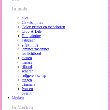
In tools
alles
Cirkelsnijders
Colop printer en toebehoren
Crop-A-Dile
Dot painting
Filigraan
gelprinting
lamineermachines
led lichtbord
matten
mesjes
rilbord
scharen
snijgereedschap
tangen
trimmers
Ponsen
overig
Merken
In Merken