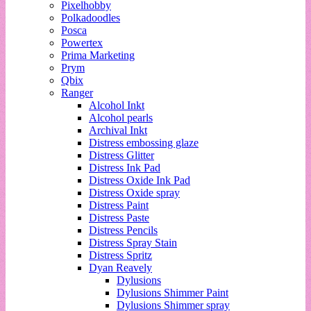
Pixelhobby
Polkadoodles
Posca
Powertex
Prima Marketing
Prym
Qbix
Ranger
Alcohol Inkt
Alcohol pearls
Archival Inkt
Distress embossing glaze
Distress Glitter
Distress Ink Pad
Distress Oxide Ink Pad
Distress Oxide spray
Distress Paint
Distress Paste
Distress Pencils
Distress Spray Stain
Distress Spritz
Dyan Reavely
Dylusions
Dylusions Shimmer Paint
Dylusions Shimmer spray