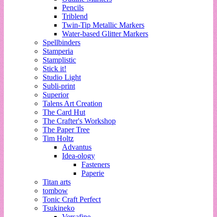
Pencils
Triblend
Twin-Tip Metallic Markers
Water-based Glitter Markers
Spellbinders
Stamperia
Stamplistic
Stick it!
Studio Light
Subli-print
Superior
Talens Art Creation
The Card Hut
The Crafter's Workshop
The Paper Tree
Tim Holtz
Advantus
Idea-ology
Fasteners
Paperie
Titan arts
tombow
Tonic Craft Perfect
Tsukineko
Versafine