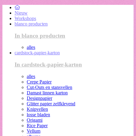
Nieuw
Workshops
blanco producten
In blanco producten
alles
cardstock-papier-karton
In cardstock-papier-karton
alles
Crepe Papier
Cut-Outs en stansvellen
Damast linnen karton
Designpapier
Glitter papier zelfklevend
Knipvellen
losse bladen
Origami
Rice Paper
Vellum