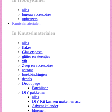
In Hobbykamer
alles
bureau accessoires
opbergers
Knutselmaterialen
In Knutselmaterialen
alles
flakes
Glas etspasta
glitter en steentjes
vilt
Zeep en accessoires
acetaat
boekbindringen
decals
Decoupage
Patchliner
DIY pakketten
alles
DIY Kit kaarsen maken en acc
Advent kalender
bloemen