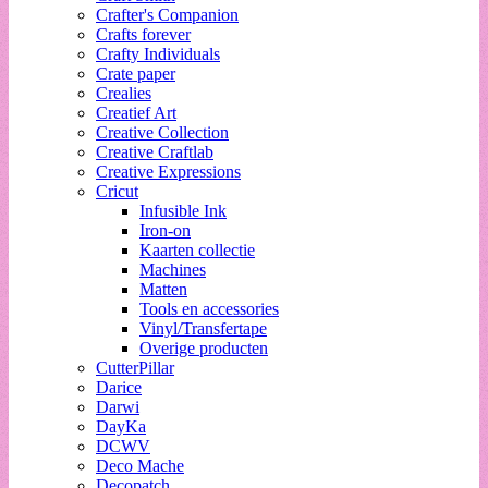
Crafter's Companion
Crafts forever
Crafty Individuals
Crate paper
Crealies
Creatief Art
Creative Collection
Creative Craftlab
Creative Expressions
Cricut
Infusible Ink
Iron-on
Kaarten collectie
Machines
Matten
Tools en accessories
Vinyl/Transfertape
Overige producten
CutterPillar
Darice
Darwi
DayKa
DCWV
Deco Mache
Decopatch