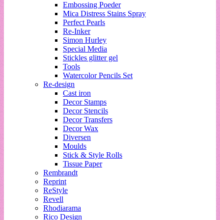
Embossing Poeder
Mica Distress Stains Spray
Perfect Pearls
Re-Inker
Simon Hurley
Special Media
Stickles glitter gel
Tools
Watercolor Pencils Set
Re-design
Cast iron
Decor Stamps
Decor Stencils
Decor Transfers
Decor Wax
Diversen
Moulds
Stick & Style Rolls
Tissue Paper
Rembrandt
Reprint
ReStyle
Revell
Rhodiarama
Rico Design