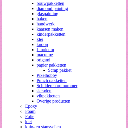
bouwpakketten
diamond painting
glaspainting
haken
handwerk
kaarsen maken
kinderpakketten
klei
knoop
Linoleum
macramé
origami
papier pakketten
Scrap pakket
Pixelhobby
Punch pakketten
Schilderen op nummer
sieraden
viltpakketten
Overige producten
Epoxy
Foam
Folie
klei
knip- en stansvellen