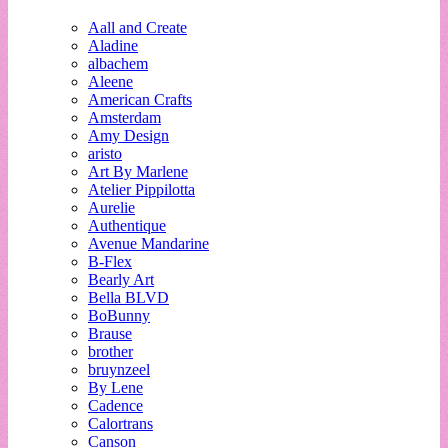
Aall and Create
Aladine
albachem
Aleene
American Crafts
Amsterdam
Amy Design
aristo
Art By Marlene
Atelier Pippilotta
Aurelie
Authentique
Avenue Mandarine
B-Flex
Bearly Art
Bella BLVD
BoBunny
Brause
brother
bruynzeel
By Lene
Cadence
Calortrans
Canson