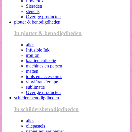
Powertex
Sieraden
stencils
Overige producten
plotter & benodigdheden
In plotter & benodigdheden
alles
Infusible Ink
iron-on
kaarten collectie
machines en persen
matten
tools en accessoires
vinyl/transfertape
sublimatie
Overige producten
schildersbenodigdheden
In schildersbenodigdheden
alles
oliepastels
papier-aquarelpapier