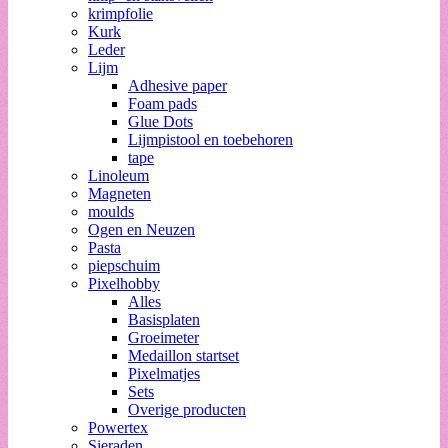
krimpfolie
Kurk
Leder
Lijm
Adhesive paper
Foam pads
Glue Dots
Lijmpistool en toebehoren
tape
Linoleum
Magneten
moulds
Ogen en Neuzen
Pasta
piepschuim
Pixelhobby
Alles
Basisplaten
Groeimeter
Medaillon startset
Pixelmatjes
Sets
Overige producten
Powertex
Sieraden