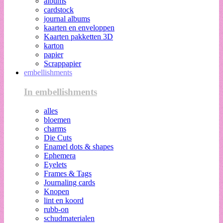
albums
cardstock
journal albums
kaarten en enveloppen
Kaarten pakketten 3D
karton
papier
Scrappapier
embellishments
In embellishments
alles
bloemen
charms
Die Cuts
Enamel dots & shapes
Ephemera
Eyelets
Frames & Tags
Journaling cards
Knopen
lint en koord
rubb-on
schudmaterialen