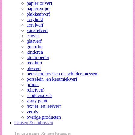
papier-oliverf
papier-yupo
plakkaatverf
acrylinkt
acrylverf
aquarelverf
canvas
glasverf
gouache
kinderen
kleurpoeder
medium
olieverf
penselen,kwasten en schildersmessen
porselein- en keramiekverf
primer
reliefverf
schildersezels
spray paint
textiel- en leerverf
vernis
overige producten
stansen & embossen
In stansen & embossen