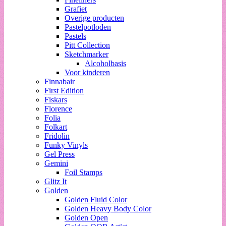
Grafiet
Overige producten
Pastelpotloden
Pastels
Pitt Collection
Sketchmarker
Alcoholbasis
Voor kinderen
Finnabair
First Edition
Fiskars
Florence
Folia
Folkart
Fridolin
Funky Vinyls
Gel Press
Gemini
Foil Stamps
Glitz It
Golden
Golden Fluid Color
Golden Heavy Body Color
Golden Open