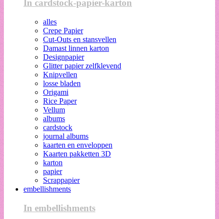
In cardstock-papier-karton
alles
Crepe Papier
Cut-Outs en stansvellen
Damast linnen karton
Designpapier
Glitter papier zelfklevend
Knipvellen
losse bladen
Origami
Rice Paper
Vellum
albums
cardstock
journal albums
kaarten en enveloppen
Kaarten pakketten 3D
karton
papier
Scrappapier
embellishments
In embellishments