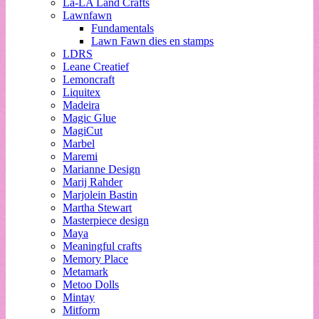
La-LA Land Crafts
Lawnfawn
Fundamentals
Lawn Fawn dies en stamps
LDRS
Leane Creatief
Lemoncraft
Liquitex
Madeira
Magic Glue
MagiCut
Marbel
Maremi
Marianne Design
Marij Rahder
Marjolein Bastin
Martha Stewart
Masterpiece design
Maya
Meaningful crafts
Memory Place
Metamark
Metoo Dolls
Mintay
Mitform