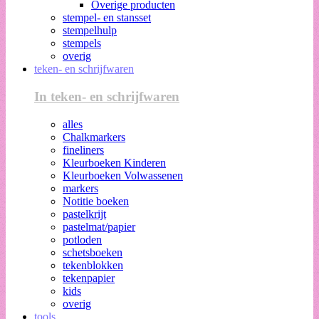
Overige producten
stempel- en stansset
stempelhulp
stempels
overig
teken- en schrijfwaren
In teken- en schrijfwaren
alles
Chalkmarkers
fineliners
Kleurboeken Kinderen
Kleurboeken Volwassenen
markers
Notitie boeken
pastelkrijt
pastelmat/papier
potloden
schetsboeken
tekenblokken
tekenpapier
kids
overig
tools