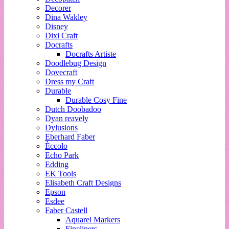
Decorer
Dina Wakley
Disney
Dixi Craft
Docrafts
Docrafts Artiste
Doodlebug Design
Dovecraft
Dress my Craft
Durable
Durable Cosy Fine
Dutch Doobadoo
Dyan reavely
Dylusions
Eberhard Faber
Èccolo
Echo Park
Edding
EK Tools
Elisabeth Craft Designs
Epson
Esdee
Faber Castell
Aquarel Markers
Fineliners