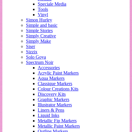
Speciale Media
Tools
Vinyl
Simon Hurley
Simple and basic
Simple Stories
Simply Creative
Simply Make
Siser
Sizzix
Solo Goya
Spectrum Noir
Accessories
Acrylic Paint Markers
Aqua Markers
Classique Markers
Colour Creations Kits
Discovery Kits
Graphic Markers
Illustrator Markers
Liners & Pens
Liquid Inks
Metallic Fip Markers
Metallic Paint Markers
Outline Markers