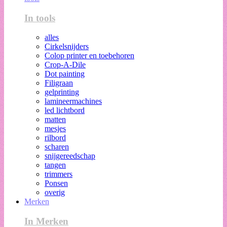
In tools
alles
Cirkelsnijders
Colop printer en toebehoren
Crop-A-Dile
Dot painting
Filigraan
gelprinting
lamineermachines
led lichtbord
matten
mesjes
rilbord
scharen
snijgereedschap
tangen
trimmers
Ponsen
overig
Merken
In Merken