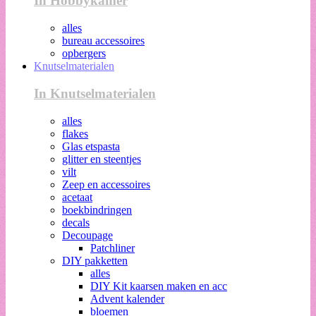
In Hobbykamer
alles
bureau accessoires
opbergers
Knutselmaterialen
In Knutselmaterialen
alles
flakes
Glas etspasta
glitter en steentjes
vilt
Zeep en accessoires
acetaat
boekbindringen
decals
Decoupage
Patchliner
DIY pakketten
alles
DIY Kit kaarsen maken en acc
Advent kalender
bloemen