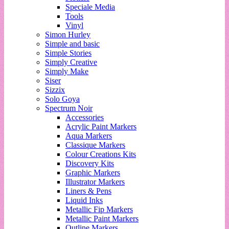
Speciale Media
Tools
Vinyl
Simon Hurley
Simple and basic
Simple Stories
Simply Creative
Simply Make
Siser
Sizzix
Solo Goya
Spectrum Noir
Accessories
Acrylic Paint Markers
Aqua Markers
Classique Markers
Colour Creations Kits
Discovery Kits
Graphic Markers
Illustrator Markers
Liners & Pens
Liquid Inks
Metallic Fip Markers
Metallic Paint Markers
Outline Markers