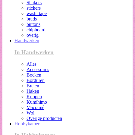
Shakers
stickers
washi tape
brads
buttons
chipboard
overig
Handwerken
In Handwerken
Alles
Accessoires
Boeken
Borduren
Breien
Haken
Knopen
Kumihimo
Macramé
Wol
Overige producten
Hobbykamer