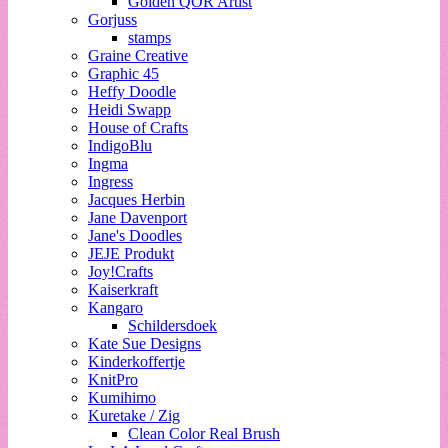
Golden QOR Artist
Gorjuss
stamps
Graine Creative
Graphic 45
Heffy Doodle
Heidi Swapp
House of Crafts
IndigoBlu
Ingma
Ingress
Jacques Herbin
Jane Davenport
Jane's Doodles
JEJE Produkt
Joy!Crafts
Kaiserkraft
Kangaro
Schildersdoek
Kate Sue Designs
Kinderkoffertje
KnitPro
Kumihimo
Kuretake / Zig
Clean Color Real Brush