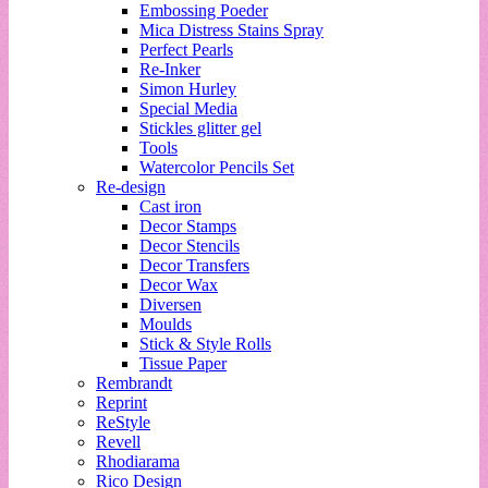
Embossing Poeder
Mica Distress Stains Spray
Perfect Pearls
Re-Inker
Simon Hurley
Special Media
Stickles glitter gel
Tools
Watercolor Pencils Set
Re-design
Cast iron
Decor Stamps
Decor Stencils
Decor Transfers
Decor Wax
Diversen
Moulds
Stick & Style Rolls
Tissue Paper
Rembrandt
Reprint
ReStyle
Revell
Rhodiarama
Rico Design