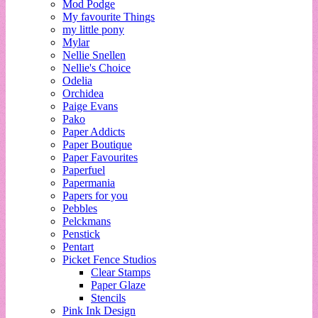
Mod Podge
My favourite Things
my little pony
Mylar
Nellie Snellen
Nellie's Choice
Odelia
Orchidea
Paige Evans
Pako
Paper Addicts
Paper Boutique
Paper Favourites
Paperfuel
Papermania
Papers for you
Pebbles
Pelckmans
Penstick
Pentart
Picket Fence Studios
Clear Stamps
Paper Glaze
Stencils
Pink Ink Design