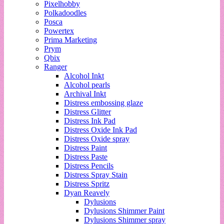
Pixelhobby
Polkadoodles
Posca
Powertex
Prima Marketing
Prym
Qbix
Ranger
Alcohol Inkt
Alcohol pearls
Archival Inkt
Distress embossing glaze
Distress Glitter
Distress Ink Pad
Distress Oxide Ink Pad
Distress Oxide spray
Distress Paint
Distress Paste
Distress Pencils
Distress Spray Stain
Distress Spritz
Dyan Reavely
Dylusions
Dylusions Shimmer Paint
Dylusions Shimmer spray