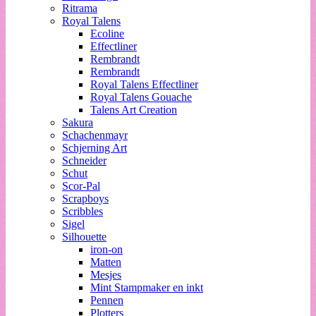
Ritrama
Royal Talens
Ecoline
Effectliner
Rembrandt
Rembrandt
Royal Talens Effectliner
Royal Talens Gouache
Talens Art Creation
Sakura
Schachenmayr
Schjerning Art
Schneider
Schut
Scor-Pal
Scrapboys
Scribbles
Sigel
Silhouette
iron-on
Matten
Mesjes
Mint Stampmaker en inkt
Pennen
Plotters