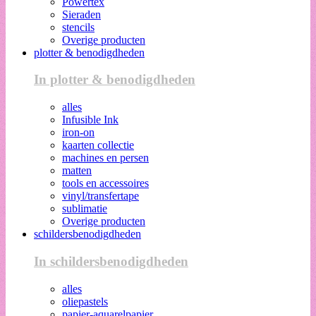
Powertex
Sieraden
stencils
Overige producten
plotter & benodigdheden
In plotter & benodigdheden
alles
Infusible Ink
iron-on
kaarten collectie
machines en persen
matten
tools en accessoires
vinyl/transfertape
sublimatie
Overige producten
schildersbenodigdheden
In schildersbenodigdheden
alles
oliepastels
papier-aquarelpapier