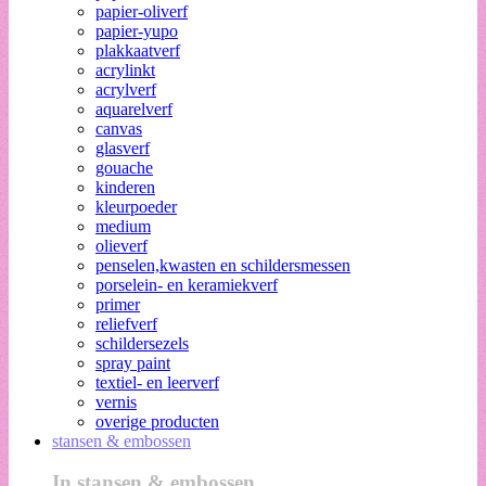
papier-oliverf
papier-yupo
plakkaatverf
acrylinkt
acrylverf
aquarelverf
canvas
glasverf
gouache
kinderen
kleurpoeder
medium
olieverf
penselen,kwasten en schildersmessen
porselein- en keramiekverf
primer
reliefverf
schildersezels
spray paint
textiel- en leerverf
vernis
overige producten
stansen & embossen
In stansen & embossen