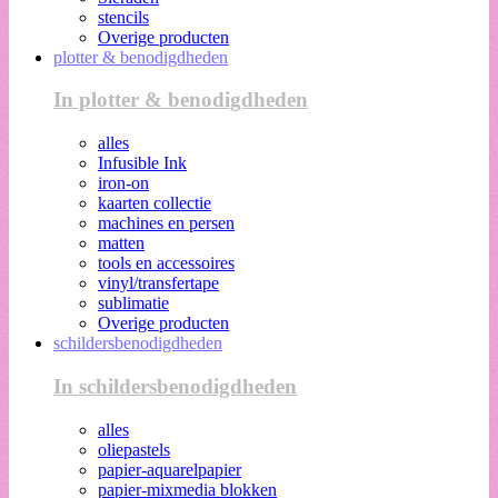
stencils
Overige producten
plotter & benodigdheden
In plotter & benodigdheden
alles
Infusible Ink
iron-on
kaarten collectie
machines en persen
matten
tools en accessoires
vinyl/transfertape
sublimatie
Overige producten
schildersbenodigdheden
In schildersbenodigdheden
alles
oliepastels
papier-aquarelpapier
papier-mixmedia blokken