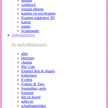
albums
cardstock
journal albums
kaarten en enveloppen
Kaarten pakketten 3D
karton
papier
Scrappapier
embellishments
In embellishments
alles
bloemen
charms
Die Cuts
Enamel dots & shapes
Ephemera
Eyelets
Frames & Tags
Journaling cards
Knopen
lint en koord
rubb-on
schudmaterialen