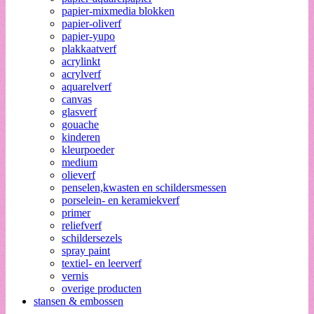
papier-mixmedia blokken
papier-oliverf
papier-yupo
plakkaatverf
acrylinkt
acrylverf
aquarelverf
canvas
glasverf
gouache
kinderen
kleurpoeder
medium
olieverf
penselen,kwasten en schildersmessen
porselein- en keramiekverf
primer
reliefverf
schildersezels
spray paint
textiel- en leerverf
vernis
overige producten
stansen & embossen