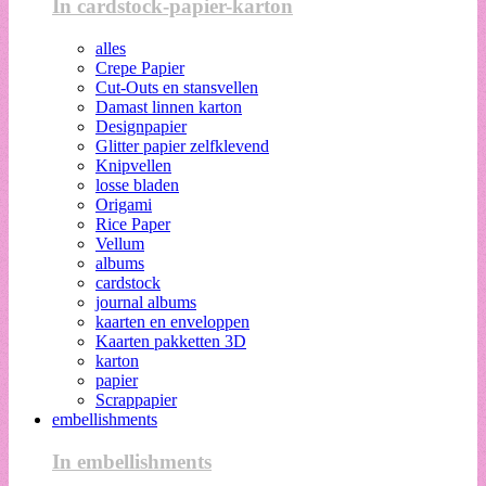
In cardstock-papier-karton
alles
Crepe Papier
Cut-Outs en stansvellen
Damast linnen karton
Designpapier
Glitter papier zelfklevend
Knipvellen
losse bladen
Origami
Rice Paper
Vellum
albums
cardstock
journal albums
kaarten en enveloppen
Kaarten pakketten 3D
karton
papier
Scrappapier
embellishments
In embellishments