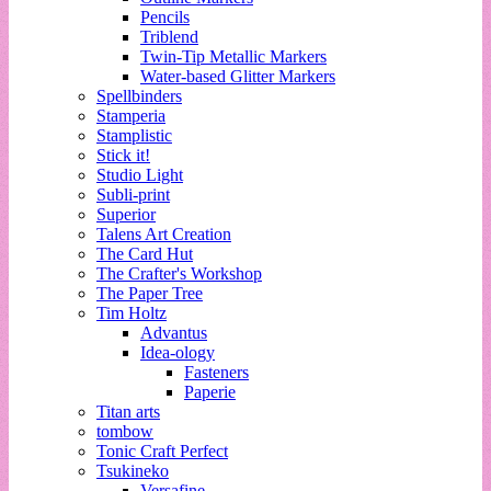
Pencils
Triblend
Twin-Tip Metallic Markers
Water-based Glitter Markers
Spellbinders
Stamperia
Stamplistic
Stick it!
Studio Light
Subli-print
Superior
Talens Art Creation
The Card Hut
The Crafter's Workshop
The Paper Tree
Tim Holtz
Advantus
Idea-ology
Fasteners
Paperie
Titan arts
tombow
Tonic Craft Perfect
Tsukineko
Versafine