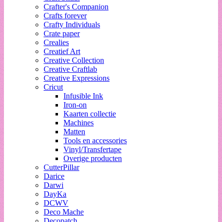
Crafter's Companion
Crafts forever
Crafty Individuals
Crate paper
Crealies
Creatief Art
Creative Collection
Creative Craftlab
Creative Expressions
Cricut
Infusible Ink
Iron-on
Kaarten collectie
Machines
Matten
Tools en accessories
Vinyl/Transfertape
Overige producten
CutterPillar
Darice
Darwi
DayKa
DCWV
Deco Mache
Decopatch