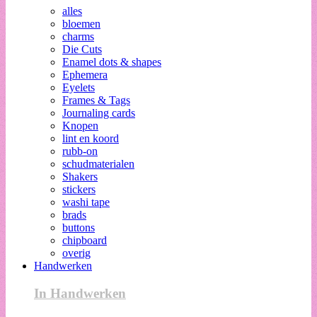
alles
bloemen
charms
Die Cuts
Enamel dots & shapes
Ephemera
Eyelets
Frames & Tags
Journaling cards
Knopen
lint en koord
rubb-on
schudmaterialen
Shakers
stickers
washi tape
brads
buttons
chipboard
overig
Handwerken
In Handwerken