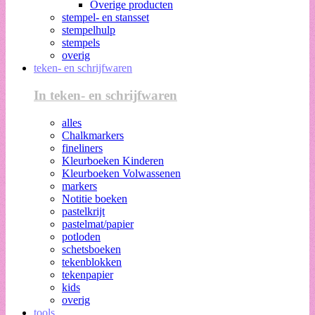
Overige producten
stempel- en stansset
stempelhulp
stempels
overig
teken- en schrijfwaren
In teken- en schrijfwaren
alles
Chalkmarkers
fineliners
Kleurboeken Kinderen
Kleurboeken Volwassenen
markers
Notitie boeken
pastelkrijt
pastelmat/papier
potloden
schetsboeken
tekenblokken
tekenpapier
kids
overig
tools