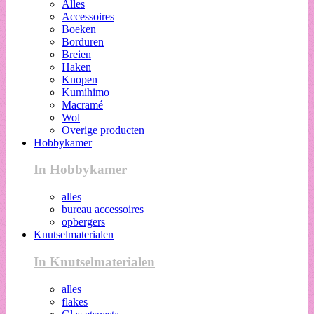
Alles
Accessoires
Boeken
Borduren
Breien
Haken
Knopen
Kumihimo
Macramé
Wol
Overige producten
Hobbykamer
In Hobbykamer
alles
bureau accessoires
opbergers
Knutselmaterialen
In Knutselmaterialen
alles
flakes