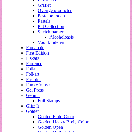
Grafiet
Overige producten
Pastelpotloden
Pastels
Pitt Collection
Sketchmarker
Alcoholbasis
Voor kinderen
Finnabair
First Edition
Fiskars
Florence
Folia
Folkart
Fridolin
Funky Vinyls
Gel Press
Gemini
Foil Stamps
Glitz It
Golden
Golden Fluid Color
Golden Heavy Body Color
Golden Open