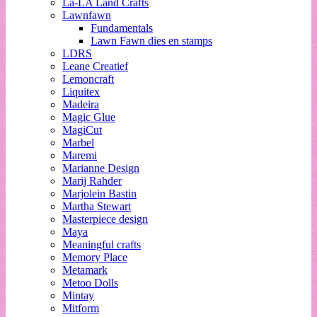
La-LA Land Crafts
Lawnfawn
Fundamentals
Lawn Fawn dies en stamps
LDRS
Leane Creatief
Lemoncraft
Liquitex
Madeira
Magic Glue
MagiCut
Marbel
Maremi
Marianne Design
Marij Rahder
Marjolein Bastin
Martha Stewart
Masterpiece design
Maya
Meaningful crafts
Memory Place
Metamark
Metoo Dolls
Mintay
Mitform