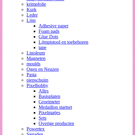
krimpfolie
Kurk
Leder
Lijm
Adhesive paper
Foam pads
Glue Dots
Lijmpistool en toebehoren
tape
Linoleum
Magneten
moulds
Ogen en Neuzen
Pasta
piepschuim
Pixelhobby
Alles
Basisplaten
Groeimeter
Medaillon startset
Pixelmatjes
Sets
Overige producten
Powertex
Sieraden