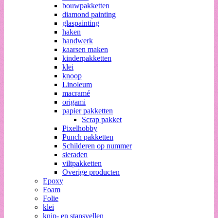
bouwpakketten
diamond painting
glaspainting
haken
handwerk
kaarsen maken
kinderpakketten
klei
knoop
Linoleum
macramé
origami
papier pakketten
Scrap pakket
Pixelhobby
Punch pakketten
Schilderen op nummer
sieraden
viltpakketten
Overige producten
Epoxy
Foam
Folie
klei
knip- en stansvellen