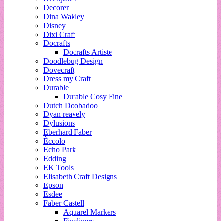
Decorer
Dina Wakley
Disney
Dixi Craft
Docrafts
Docrafts Artiste
Doodlebug Design
Dovecraft
Dress my Craft
Durable
Durable Cosy Fine
Dutch Doobadoo
Dyan reavely
Dylusions
Eberhard Faber
Èccolo
Echo Park
Edding
EK Tools
Elisabeth Craft Designs
Epson
Esdee
Faber Castell
Aquarel Markers
Fineliners