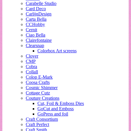
Carabelle Studio
Card Deco
CarlijnDesign
Carta Bella
CCHobby
Cernit
Ciao Bella
Clairefontaine
Clearsnap
Colorbox Art screens
Clover
CMP
Cobra
Collall
Colop E-Mark
Coosa Crafts
Cosmic Shimmer
Cottage Cutz
Couture Creations
Cut, Foil & Emboss Dies
GoCut and Emboss
GoPress and foil
Craft Consortium
Craft Perfect
Craft Smith