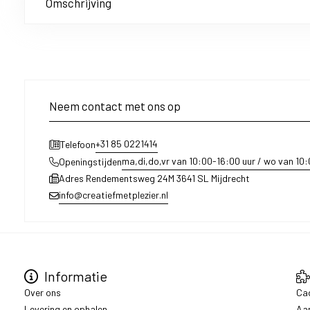
Omschrijving
Neem contact met ons op
+31 85 0221414
Telefoon
ma,di,do,vr van 10:00-16:00 uur / wo van 10
Openingstijden
Adres Rendementsweg 24M 3641 SL Mijdrecht
info@creatiefmetplezier.nl
Informatie
Over ons
Ca
Levering en ophalen
Aa