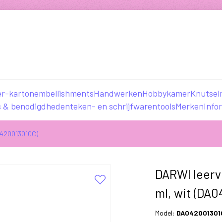
er-karton
embellishments
Handwerken
Hobbykamer
Knutsel
s & benodigdheden
teken- en schrijfwaren
tools
Merken
Info
A0420013010C)
DARWI leerv
ml, wit (DA
Model:
DA042001301