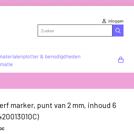
inloggen
Zoeken
materialen
plotter & benodigdheden
rmatie
erf marker, punt van 2 mm, inhoud 6
0420013010C)
0C