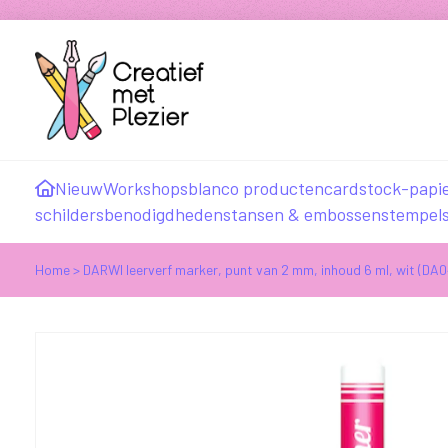
Nieuw
Workshops
blanco producten
cardstock-papi
schildersbenodigdheden
stansen & embossen
stempel
Home
>
DARWI leerverf marker, punt van 2 mm, inhoud 6 ml, wit (D