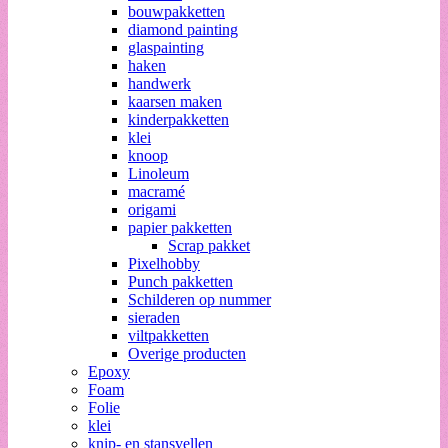
bouwpakketten
diamond painting
glaspainting
haken
handwerk
kaarsen maken
kinderpakketten
klei
knoop
Linoleum
macramé
origami
papier pakketten
Scrap pakket
Pixelhobby
Punch pakketten
Schilderen op nummer
sieraden
viltpakketten
Overige producten
Epoxy
Foam
Folie
klei
knip- en stansvellen