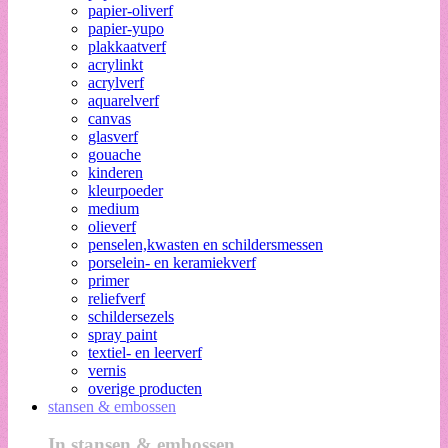
papier-oliverf
papier-yupo
plakkaatverf
acrylinkt
acrylverf
aquarelverf
canvas
glasverf
gouache
kinderen
kleurpoeder
medium
olieverf
penselen,kwasten en schildersmessen
porselein- en keramiekverf
primer
reliefverf
schildersezels
spray paint
textiel- en leerverf
vernis
overige producten
stansen & embossen
In stansen & embossen