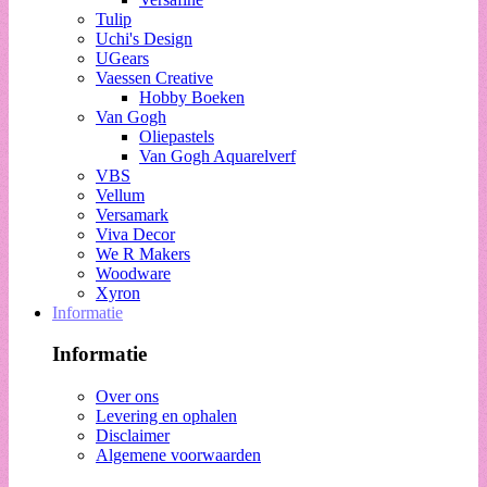
Tulip
Uchi's Design
UGears
Vaessen Creative
Hobby Boeken
Van Gogh
Oliepastels
Van Gogh Aquarelverf
VBS
Vellum
Versamark
Viva Decor
We R Makers
Woodware
Xyron
Informatie
Informatie
Over ons
Levering en ophalen
Disclaimer
Algemene voorwaarden