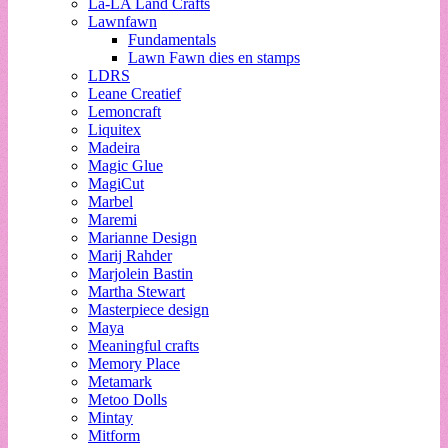
La-LA Land Crafts
Lawnfawn
Fundamentals
Lawn Fawn dies en stamps
LDRS
Leane Creatief
Lemoncraft
Liquitex
Madeira
Magic Glue
MagiCut
Marbel
Maremi
Marianne Design
Marij Rahder
Marjolein Bastin
Martha Stewart
Masterpiece design
Maya
Meaningful crafts
Memory Place
Metamark
Metoo Dolls
Mintay
Mitform