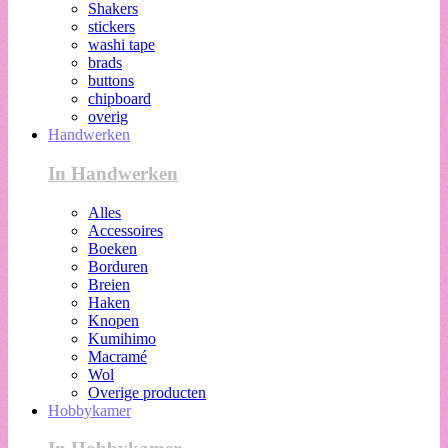
Shakers
stickers
washi tape
brads
buttons
chipboard
overig
Handwerken
In Handwerken
Alles
Accessoires
Boeken
Borduren
Breien
Haken
Knopen
Kumihimo
Macramé
Wol
Overige producten
Hobbykamer