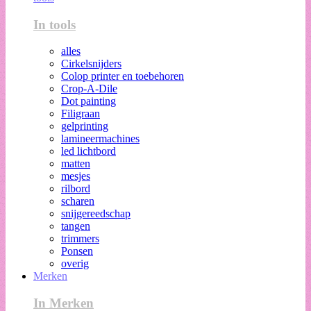
In tools
alles
Cirkelsnijders
Colop printer en toebehoren
Crop-A-Dile
Dot painting
Filigraan
gelprinting
lamineermachines
led lichtbord
matten
mesjes
rilbord
scharen
snijgereedschap
tangen
trimmers
Ponsen
overig
Merken
In Merken