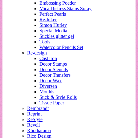
Embossing Poeder
Mica Distress Stains Spray
Perfect Pearls
Re-Inker
Simon Hurley
Special Media
Stickles glitter gel
Tools
Watercolor Pencils Set
Re-design
Cast iron
Decor Stamps
Decor Stencils
Decor Transfers
Decor Wax
Diversen
Moulds
Stick & Style Rolls
Tissue Paper
Rembrandt
Reprint
ReStyle
Revell
Rhodiarama
Rico Design