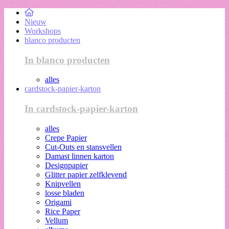
Nieuw
Workshops
blanco producten
In blanco producten
alles
cardstock-papier-karton
In cardstock-papier-karton
alles
Crepe Papier
Cut-Outs en stansvellen
Damast linnen karton
Designpapier
Glitter papier zelfklevend
Knipvellen
losse bladen
Origami
Rice Paper
Vellum