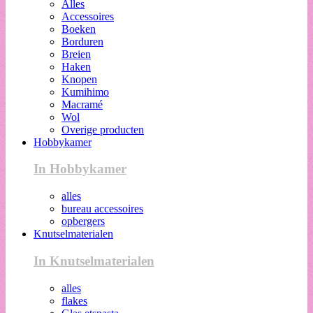
Alles
Accessoires
Boeken
Borduren
Breien
Haken
Knopen
Kumihimo
Macramé
Wol
Overige producten
Hobbykamer
In Hobbykamer
alles
bureau accessoires
opbergers
Knutselmaterialen
In Knutselmaterialen
alles
flakes