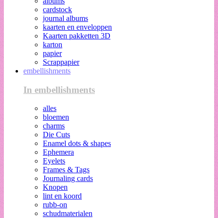
albums
cardstock
journal albums
kaarten en enveloppen
Kaarten pakketten 3D
karton
papier
Scrappapier
embellishments
In embellishments
alles
bloemen
charms
Die Cuts
Enamel dots & shapes
Ephemera
Eyelets
Frames & Tags
Journaling cards
Knopen
lint en koord
rubb-on
schudmaterialen