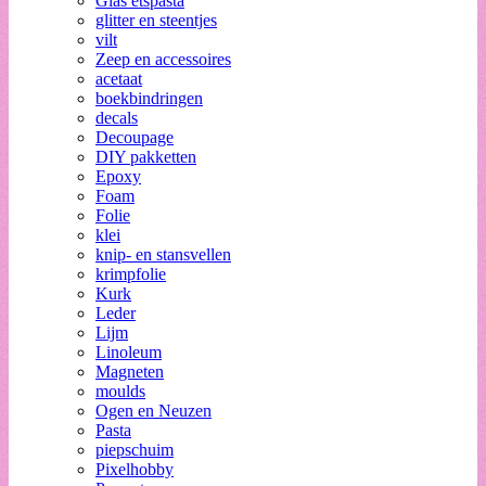
Glas etspasta
glitter en steentjes
vilt
Zeep en accessoires
acetaat
boekbindringen
decals
Decoupage
DIY pakketten
Epoxy
Foam
Folie
klei
knip- en stansvellen
krimpfolie
Kurk
Leder
Lijm
Linoleum
Magneten
moulds
Ogen en Neuzen
Pasta
piepschuim
Pixelhobby