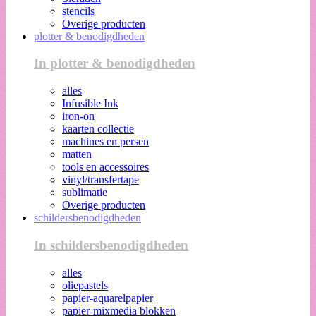
stencils
Overige producten
plotter & benodigdheden
In plotter & benodigdheden
alles
Infusible Ink
iron-on
kaarten collectie
machines en persen
matten
tools en accessoires
vinyl/transfertape
sublimatie
Overige producten
schildersbenodigdheden
In schildersbenodigdheden
alles
oliepastels
papier-aquarelpapier
papier-mixmedia blokken