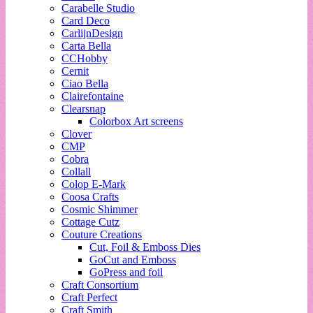
Carabelle Studio
Card Deco
CarlijnDesign
Carta Bella
CCHobby
Cernit
Ciao Bella
Clairefontaine
Clearsnap
Colorbox Art screens
Clover
CMP
Cobra
Collall
Colop E-Mark
Coosa Crafts
Cosmic Shimmer
Cottage Cutz
Couture Creations
Cut, Foil & Emboss Dies
GoCut and Emboss
GoPress and foil
Craft Consortium
Craft Perfect
Craft Smith