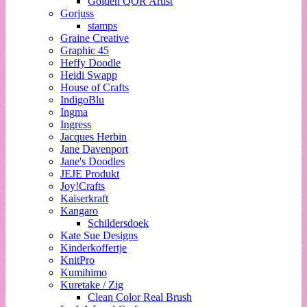
Golden QOR Artist
Gorjuss
stamps
Graine Creative
Graphic 45
Heffy Doodle
Heidi Swapp
House of Crafts
IndigoBlu
Ingma
Ingress
Jacques Herbin
Jane Davenport
Jane's Doodles
JEJE Produkt
Joy!Crafts
Kaiserkraft
Kangaro
Schildersdoek
Kate Sue Designs
Kinderkoffertje
KnitPro
Kumihimo
Kuretake / Zig
Clean Color Real Brush