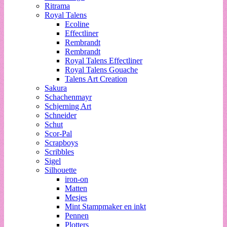
Ritrama
Royal Talens
Ecoline
Effectliner
Rembrandt
Rembrandt
Royal Talens Effectliner
Royal Talens Gouache
Talens Art Creation
Sakura
Schachenmayr
Schjerning Art
Schneider
Schut
Scor-Pal
Scrapboys
Scribbles
Sigel
Silhouette
iron-on
Matten
Mesjes
Mint Stampmaker en inkt
Pennen
Plotters