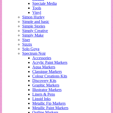
Speciale Media
Tools
Vinyl
Simon Hurley
Simple and basic
Simple Stories
Simply Creative
Simply Make
Siser
Sizzix
Solo Goya
Spectrum Noir
Accessories
Acrylic Paint Markers
Aqua Markers
Classique Markers
Colour Creations Kits
Discovery Kits
Graphic Markers
Illustrator Markers
Liners & Pens
Liquid Inks
Metallic Fip Markers
Metallic Paint Markers
Outline Markers