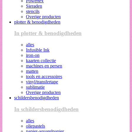
Powertex
Sieraden
stencils
Overige producten
plotter & benodigdheden
In plotter & benodigdheden
alles
Infusible Ink
iron-on
kaarten collectie
machines en persen
matten
tools en accessoires
vinyl/transfertape
sublimatie
Overige producten
schildersbenodigdheden
In schildersbenodigdheden
alles
oliepastels
papier-aquarelpapier