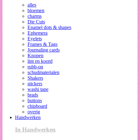
alles
bloemen
charms
Die Cuts
Enamel dots & shapes
Ephemera
Eyelets
Frames & Tags
Journaling cards
Knopen
lint en koord
rubb-on
schudmaterialen
Shakers
stickers
washi tape
brads
buttons
chipboard
overig
Handwerken
In Handwerken