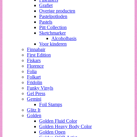
Grafiet
Overige producten
Pastelpotloden
Pastels
Pitt Collection
Sketchmarker
Alcoholbasis
Voor kinderen
Finnabair
First Edition
Fiskars
Florence
Folia
Folkart
Fridolin
Funky Vinyls
Gel Press
Gemini
Foil Stamps
Glitz It
Golden
Golden Fluid Color
Golden Heavy Body Color
Golden Open