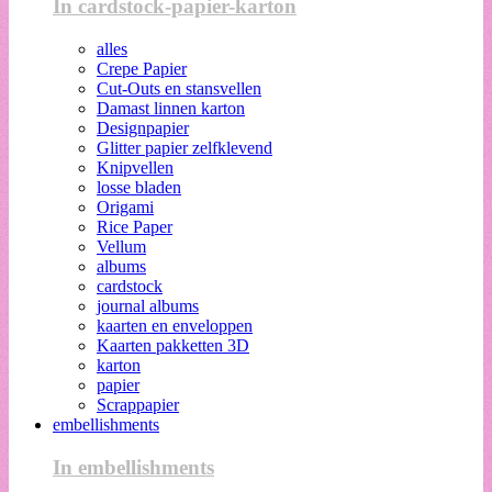
In cardstock-papier-karton
alles
Crepe Papier
Cut-Outs en stansvellen
Damast linnen karton
Designpapier
Glitter papier zelfklevend
Knipvellen
losse bladen
Origami
Rice Paper
Vellum
albums
cardstock
journal albums
kaarten en enveloppen
Kaarten pakketten 3D
karton
papier
Scrappapier
embellishments
In embellishments