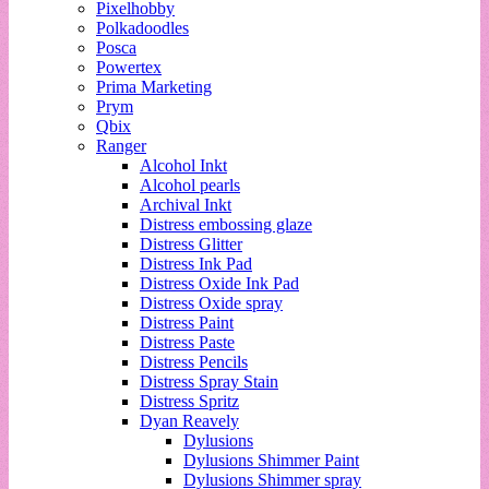
Pixelhobby
Polkadoodles
Posca
Powertex
Prima Marketing
Prym
Qbix
Ranger
Alcohol Inkt
Alcohol pearls
Archival Inkt
Distress embossing glaze
Distress Glitter
Distress Ink Pad
Distress Oxide Ink Pad
Distress Oxide spray
Distress Paint
Distress Paste
Distress Pencils
Distress Spray Stain
Distress Spritz
Dyan Reavely
Dylusions
Dylusions Shimmer Paint
Dylusions Shimmer spray