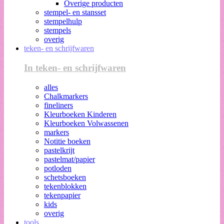
Overige producten
stempel- en stansset
stempelhulp
stempels
overig
teken- en schrijfwaren
In teken- en schrijfwaren
alles
Chalkmarkers
fineliners
Kleurboeken Kinderen
Kleurboeken Volwassenen
markers
Notitie boeken
pastelkrijt
pastelmat/papier
potloden
schetsboeken
tekenblokken
tekenpapier
kids
overig
tools