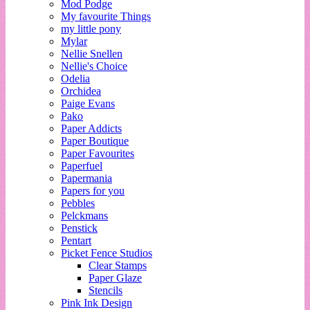
Mod Podge
My favourite Things
my little pony
Mylar
Nellie Snellen
Nellie's Choice
Odelia
Orchidea
Paige Evans
Pako
Paper Addicts
Paper Boutique
Paper Favourites
Paperfuel
Papermania
Papers for you
Pebbles
Pelckmans
Penstick
Pentart
Picket Fence Studios
Clear Stamps
Paper Glaze
Stencils
Pink Ink Design