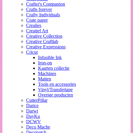
Crafter's Companion
Crafts forever
Crafty Individuals
Crate paper
Crealies
Creatief Art
Creative Collection
Creative Craftlab
Creative Expressions
Cricut
Infusible Ink
Iron-on
Kaarten collectie
Machines
Matten
Tools en accessories
Vinyl/Transfertape
Overige producten
CutterPillar
Darice
Darwi
DayKa
DCWV
Deco Mache
Decopatch