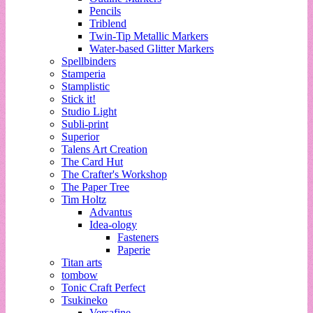
Pencils
Triblend
Twin-Tip Metallic Markers
Water-based Glitter Markers
Spellbinders
Stamperia
Stamplistic
Stick it!
Studio Light
Subli-print
Superior
Talens Art Creation
The Card Hut
The Crafter's Workshop
The Paper Tree
Tim Holtz
Advantus
Idea-ology
Fasteners
Paperie
Titan arts
tombow
Tonic Craft Perfect
Tsukineko
Versafine