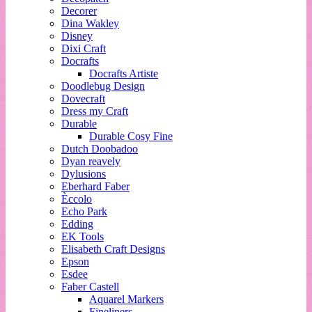
Decorer
Dina Wakley
Disney
Dixi Craft
Docrafts
Docrafts Artiste
Doodlebug Design
Dovecraft
Dress my Craft
Durable
Durable Cosy Fine
Dutch Doobadoo
Dyan reavely
Dylusions
Eberhard Faber
Èccolo
Echo Park
Edding
EK Tools
Elisabeth Craft Designs
Epson
Esdee
Faber Castell
Aquarel Markers
Fineliners