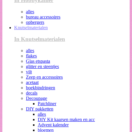
In Hobbykamer
alles
bureau accessoires
opbergers
Knutselmaterialen
In Knutselmaterialen
alles
flakes
Glas etspasta
glitter en steentjes
vilt
Zeep en accessoires
acetaat
boekbindringen
decals
Decoupage
Patchliner
DIY pakketten
alles
DIY Kit kaarsen maken en acc
Advent kalender
bloemen