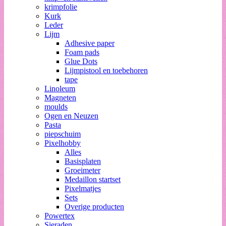
krimpfolie
Kurk
Leder
Lijm
Adhesive paper
Foam pads
Glue Dots
Lijmpistool en toebehoren
tape
Linoleum
Magneten
moulds
Ogen en Neuzen
Pasta
piepschuim
Pixelhobby
Alles
Basisplaten
Groeimeter
Medaillon startset
Pixelmatjes
Sets
Overige producten
Powertex
Sieraden