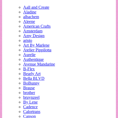
Aall and Create
Aladine
albachem
Aleene
American Crafts
Amsterdam
Amy Design
aristo
Art By Marlene
Atelier Pippilotta
Aurelie
Authentique
Avenue Mandarine
B-Flex
Bearly Art
Bella BLVD
BoBunny
Brause
brother
bruynzeel
By Lene
Cadence
Calortrans
Canson