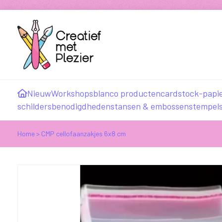
Nieuw
Workshops
blanco producten
cardstock-papi
schildersbenodigdheden
stansen & embossen
stempel
Home
>
CMP cellofaanzakjes 6x8 cm