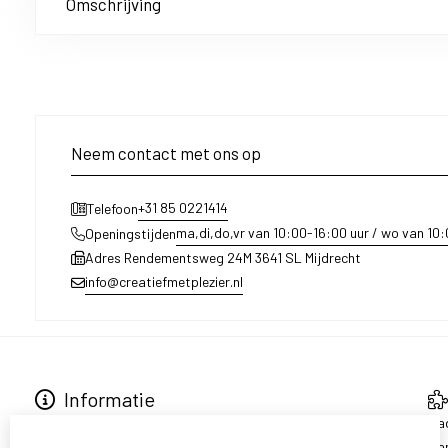
Omschrijving
Neem contact met ons op
+31 85 0221414
Telefoon
ma,di,do,vr van 10:00-16:00 uur / wo van 10
Openingstijden
Adres Rendementsweg 24M 3641 SL Mijdrecht
info@creatiefmetplezier.nl
Informatie
Over ons
Ca
Levering en ophalen
Aa