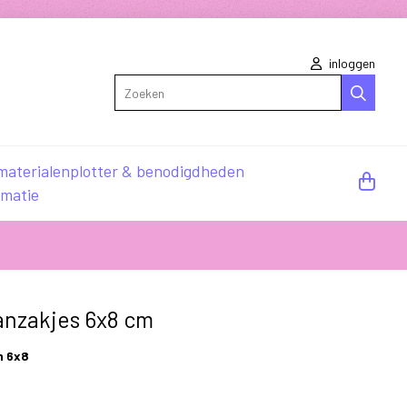
inloggen
Zoeken
materialen
plotter & benodigdheden
rmatie
anzakjes 6x8 cm
n 6x8