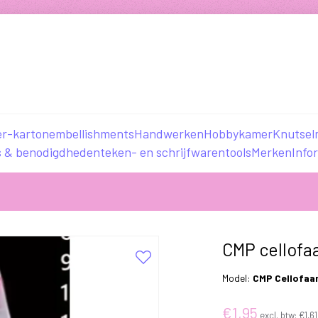
er-karton
embellishments
Handwerken
Hobbykamer
Knutsel
s & benodigdheden
teken- en schrijfwaren
tools
Merken
Info
CMP cellofa
Model:
CMP Cellofaa
€1,95
excl. btw:
€1,61