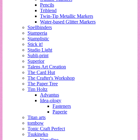
Pencils
Triblend
Twin-Tip Metallic Markers
Water-based Glitter Markers
Spellbinders
Stamperia
Stamplistic
Stick it!
Studio Light
Subli-print
Superior
Talens Art Creation
The Card Hut
The Crafter's Workshop
The Paper Tree
Tim Holtz
Advantus
Idea-ology
Fasteners
Paperie
Titan arts
tombow
Tonic Craft Perfect
Tsukineko
Versafine