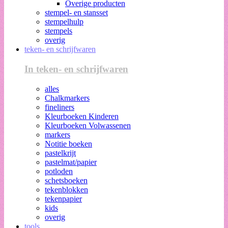
Overige producten
stempel- en stansset
stempelhulp
stempels
overig
teken- en schrijfwaren
In teken- en schrijfwaren
alles
Chalkmarkers
fineliners
Kleurboeken Kinderen
Kleurboeken Volwassenen
markers
Notitie boeken
pastelkrijt
pastelmat/papier
potloden
schetsboeken
tekenblokken
tekenpapier
kids
overig
tools