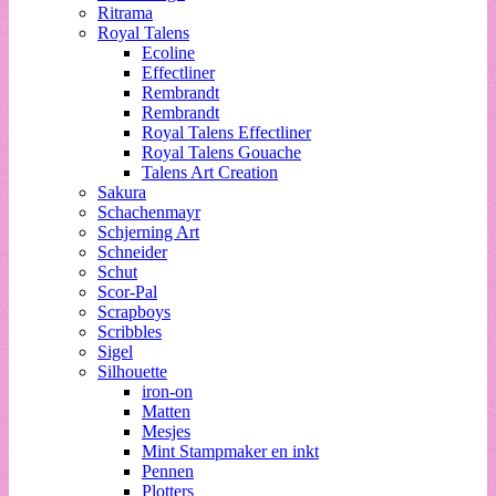
Ritrama
Royal Talens
Ecoline
Effectliner
Rembrandt
Rembrandt
Royal Talens Effectliner
Royal Talens Gouache
Talens Art Creation
Sakura
Schachenmayr
Schjerning Art
Schneider
Schut
Scor-Pal
Scrapboys
Scribbles
Sigel
Silhouette
iron-on
Matten
Mesjes
Mint Stampmaker en inkt
Pennen
Plotters