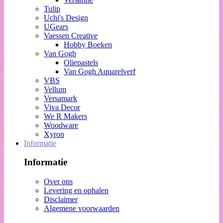
Tulip
Uchi's Design
UGears
Vaessen Creative
Hobby Boeken
Van Gogh
Oliepastels
Van Gogh Aquarelverf
VBS
Vellum
Versamark
Viva Decor
We R Makers
Woodware
Xyron
Informatie
Informatie
Over ons
Levering en ophalen
Disclaimer
Algemene voorwaarden