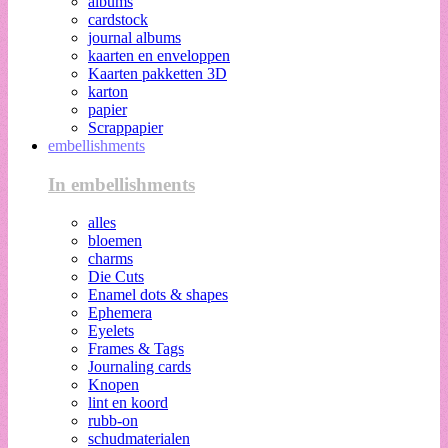
albums
cardstock
journal albums
kaarten en enveloppen
Kaarten pakketten 3D
karton
papier
Scrappapier
embellishments
In embellishments
alles
bloemen
charms
Die Cuts
Enamel dots & shapes
Ephemera
Eyelets
Frames & Tags
Journaling cards
Knopen
lint en koord
rubb-on
schudmaterialen