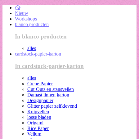
Nieuw
Workshops
blanco producten
In blanco producten
alles
cardstock-papier-karton
In cardstock-papier-karton
alles
Crepe Papier
Cut-Outs en stansvellen
Damast linnen karton
Designpapier
Glitter papier zelfklevend
Knipvellen
losse bladen
Origami
Rice Paper
Vellum