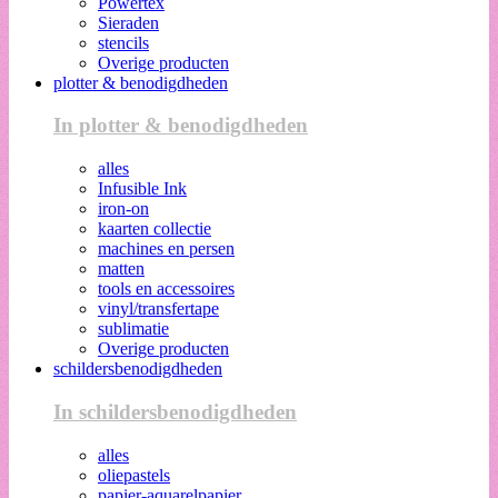
Powertex
Sieraden
stencils
Overige producten
plotter & benodigdheden
In plotter & benodigdheden
alles
Infusible Ink
iron-on
kaarten collectie
machines en persen
matten
tools en accessoires
vinyl/transfertape
sublimatie
Overige producten
schildersbenodigdheden
In schildersbenodigdheden
alles
oliepastels
papier-aquarelpapier