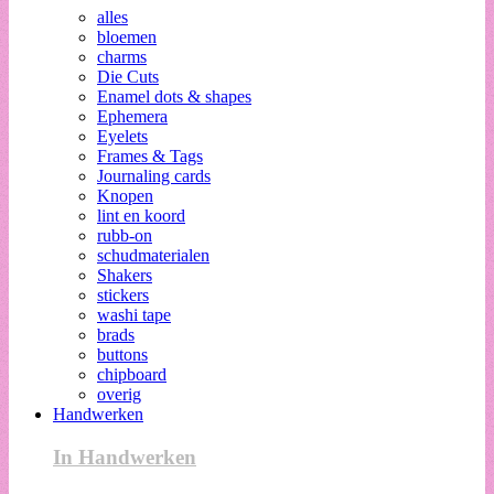
alles
bloemen
charms
Die Cuts
Enamel dots & shapes
Ephemera
Eyelets
Frames & Tags
Journaling cards
Knopen
lint en koord
rubb-on
schudmaterialen
Shakers
stickers
washi tape
brads
buttons
chipboard
overig
Handwerken
In Handwerken