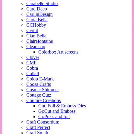
Carabelle Studio
Card Deco
CarlijnDesign
Carta Bella
CCHobby
Cernit
Ciao Bella
Clairefontaine
Clearsnap
Colorbox Art screens
Clover
CMP
Cobra
Collall
Colop E-Mark
Coosa Crafts
Cosmic Shimmer
Cottage Cutz
Couture Creations
Cut, Foil & Emboss Dies
GoCut and Emboss
GoPress and foil
Craft Consortium
Craft Perfect
Craft Smith