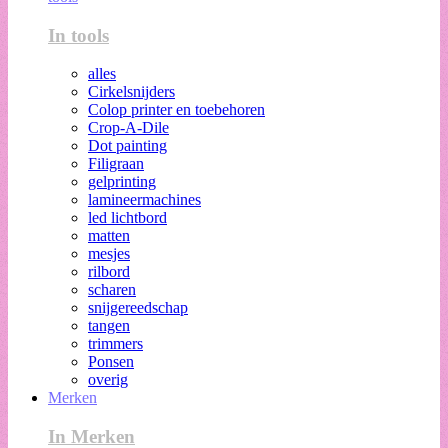
In tools
alles
Cirkelsnijders
Colop printer en toebehoren
Crop-A-Dile
Dot painting
Filigraan
gelprinting
lamineermachines
led lichtbord
matten
mesjes
rilbord
scharen
snijgereedschap
tangen
trimmers
Ponsen
overig
Merken
In Merken