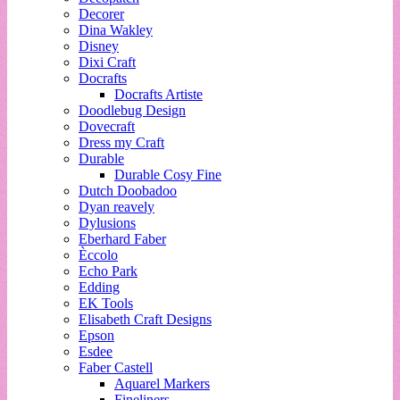
Decorer
Dina Wakley
Disney
Dixi Craft
Docrafts
Docrafts Artiste
Doodlebug Design
Dovecraft
Dress my Craft
Durable
Durable Cosy Fine
Dutch Doobadoo
Dyan reavely
Dylusions
Eberhard Faber
Èccolo
Echo Park
Edding
EK Tools
Elisabeth Craft Designs
Epson
Esdee
Faber Castell
Aquarel Markers
Fineliners