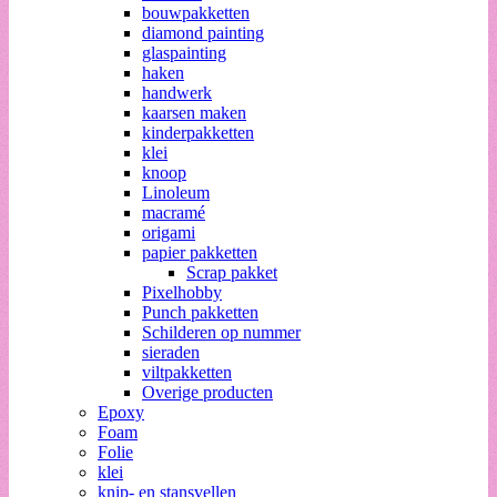
bouwpakketten
diamond painting
glaspainting
haken
handwerk
kaarsen maken
kinderpakketten
klei
knoop
Linoleum
macramé
origami
papier pakketten
Scrap pakket
Pixelhobby
Punch pakketten
Schilderen op nummer
sieraden
viltpakketten
Overige producten
Epoxy
Foam
Folie
klei
knip- en stansvellen