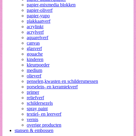
papier-mixmedia blokken
papier-oliverf
papier-yupo
plakkaatverf
acrylinkt
acrylverf
aquarelverf
canvas
glasverf
gouache
kinderen
kleurpoeder
medium
olieverf
penselen,kwasten en schildersmessen
porselein- en keramiekverf
primer
reliefverf
schildersezels
spray paint
textiel- en leerverf
vernis
overige producten
stansen & embossen