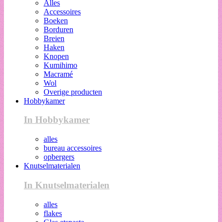
Alles
Accessoires
Boeken
Borduren
Breien
Haken
Knopen
Kumihimo
Macramé
Wol
Overige producten
Hobbykamer
In Hobbykamer
alles
bureau accessoires
opbergers
Knutselmaterialen
In Knutselmaterialen
alles
flakes