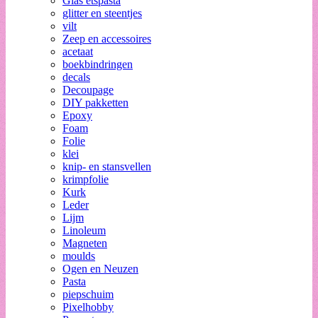
Glas etspasta
glitter en steentjes
vilt
Zeep en accessoires
acetaat
boekbindringen
decals
Decoupage
DIY pakketten
Epoxy
Foam
Folie
klei
knip- en stansvellen
krimpfolie
Kurk
Leder
Lijm
Linoleum
Magneten
moulds
Ogen en Neuzen
Pasta
piepschuim
Pixelhobby