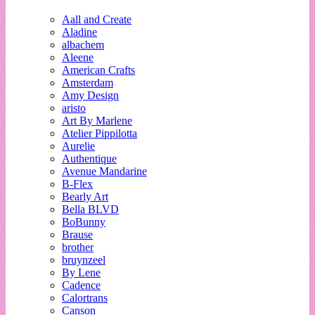
Aall and Create
Aladine
albachem
Aleene
American Crafts
Amsterdam
Amy Design
aristo
Art By Marlene
Atelier Pippilotta
Aurelie
Authentique
Avenue Mandarine
B-Flex
Bearly Art
Bella BLVD
BoBunny
Brause
brother
bruynzeel
By Lene
Cadence
Calortrans
Canson