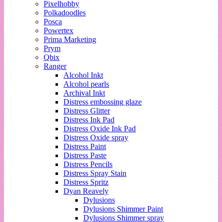
Pixelhobby
Polkadoodles
Posca
Powertex
Prima Marketing
Prym
Qbix
Ranger
Alcohol Inkt
Alcohol pearls
Archival Inkt
Distress embossing glaze
Distress Glitter
Distress Ink Pad
Distress Oxide Ink Pad
Distress Oxide spray
Distress Paint
Distress Paste
Distress Pencils
Distress Spray Stain
Distress Spritz
Dyan Reavely
Dylusions
Dylusions Shimmer Paint
Dylusions Shimmer spray