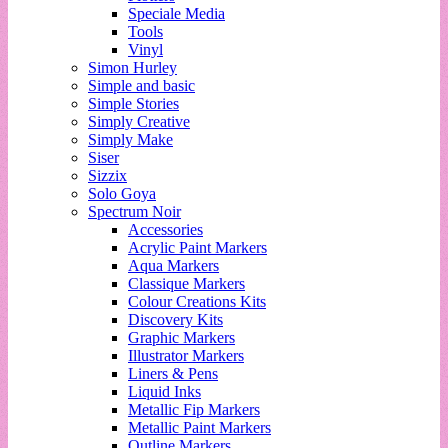
Speciale Media
Tools
Vinyl
Simon Hurley
Simple and basic
Simple Stories
Simply Creative
Simply Make
Siser
Sizzix
Solo Goya
Spectrum Noir
Accessories
Acrylic Paint Markers
Aqua Markers
Classique Markers
Colour Creations Kits
Discovery Kits
Graphic Markers
Illustrator Markers
Liners & Pens
Liquid Inks
Metallic Fip Markers
Metallic Paint Markers
Outline Markers