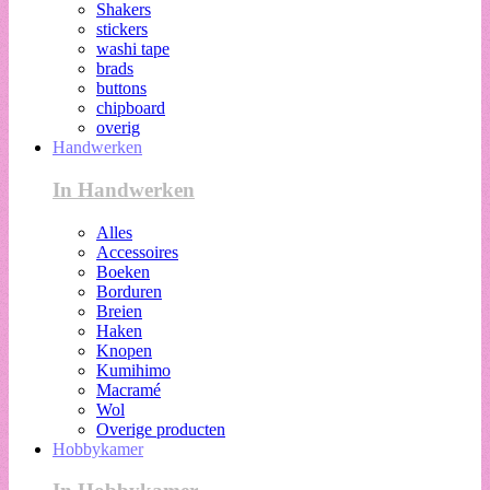
Shakers
stickers
washi tape
brads
buttons
chipboard
overig
Handwerken
In Handwerken
Alles
Accessoires
Boeken
Borduren
Breien
Haken
Knopen
Kumihimo
Macramé
Wol
Overige producten
Hobbykamer