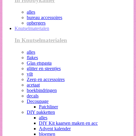
In Hobbykamer
alles
bureau accessoires
opbergers
Knutselmaterialen
In Knutselmaterialen
alles
flakes
Glas etspasta
glitter en steentjes
vilt
Zeep en accessoires
acetaat
boekbindringen
decals
Decoupage
Patchliner
DIY pakketten
alles
DIY Kit kaarsen maken en acc
Advent kalender
bloemen