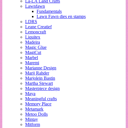
La-LA Land Crafts
Lawnfawn
Fundamentals
Lawn Fawn dies en stamps
LDRS
Leane Creatief
Lemoncraft
Liquitex
Madeira
Magic Glue
MagiCut
Marbel
Maremi
Marianne Design
Marij Rahder
Marjolein Bastin
Martha Stewart
Masterpiece design
Maya
Meaningful crafts
Memory Place
Metamark
Metoo Dolls
Mintay
Mitform