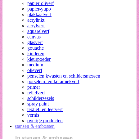
papier-oliverf
papier-yupo
plakkaatverf
acrylinkt
acrylverf
aquarelverf
canvas
glasverf
gouache
kinderen
kleurpoeder
medium
olieverf
penselen,kwasten en schildersmessen
porselein- en keramiekverf
primer
reliefverf
schildersezels
spray paint
textiel- en leerverf
vernis
overige producten
stansen & embossen
In stansen & embossen