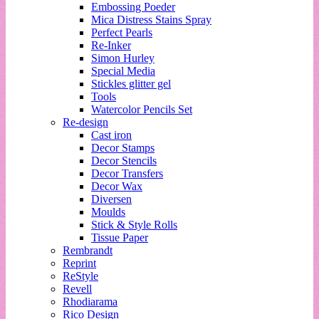
Embossing Poeder
Mica Distress Stains Spray
Perfect Pearls
Re-Inker
Simon Hurley
Special Media
Stickles glitter gel
Tools
Watercolor Pencils Set
Re-design
Cast iron
Decor Stamps
Decor Stencils
Decor Transfers
Decor Wax
Diversen
Moulds
Stick & Style Rolls
Tissue Paper
Rembrandt
Reprint
ReStyle
Revell
Rhodiarama
Rico Design