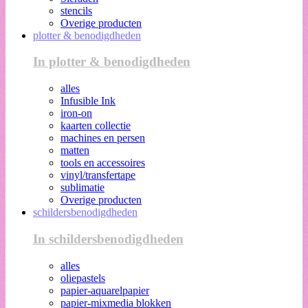
stencils
Overige producten
plotter & benodigdheden
In plotter & benodigdheden
alles
Infusible Ink
iron-on
kaarten collectie
machines en persen
matten
tools en accessoires
vinyl/transfertape
sublimatie
Overige producten
schildersbenodigdheden
In schildersbenodigdheden
alles
oliepastels
papier-aquarelpapier
papier-mixmedia blokken