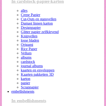
In cardstock-papier-karton
alles
Crepe Papier
Cut-Outs en stansvellen
Damast linnen karton
Designpapier
Glitter papier zelfklevend
Knipvellen
losse bladen
Origami
Rice Paper
Vellum
albums
cardstock
journal albums
kaarten en enveloppen
Kaarten pakketten 3D
karton
papier
Scrappapier
embellishments
In embellishments