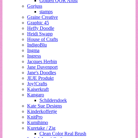
Golden QOR Artist
Gorjuss
stamps
Graine Creative
Graphic 45
Heffy Doodle
Heidi Swapp
House of Crafts
IndigoBlu
Ingma
Ingress
Jacques Herbin
Jane Davenport
Jane's Doodles
JEJE Produkt
Joy!Crafts
Kaiserkraft
Kangaro
Schildersdoek
Kate Sue Designs
Kinderkoffertje
KnitPro
Kumihimo
Kuretake / Zig
Clean Color Real Brush