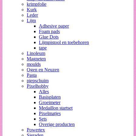
krimpfolie
Kurk
Leder
Lijm
Adhesive paper
Foam pads
Glue Dots
Lijmpistool en toebehoren
tape
Linoleum
Magneten
moulds
Ogen en Neuzen
Pasta
piepschuim
Pixelhobby
Alles
Basisplaten
Groeimeter
Medaillon startset
Pixelmatjes
Sets
Overige producten
Powertex
Sieraden