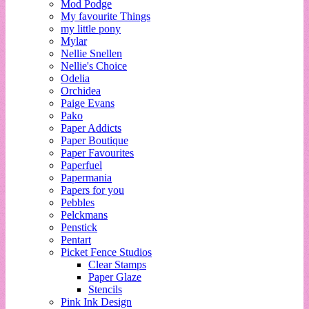
Mod Podge
My favourite Things
my little pony
Mylar
Nellie Snellen
Nellie's Choice
Odelia
Orchidea
Paige Evans
Pako
Paper Addicts
Paper Boutique
Paper Favourites
Paperfuel
Papermania
Papers for you
Pebbles
Pelckmans
Penstick
Pentart
Picket Fence Studios
Clear Stamps
Paper Glaze
Stencils
Pink Ink Design