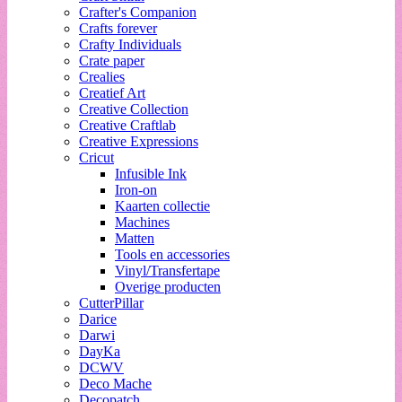
Crafter's Companion
Crafts forever
Crafty Individuals
Crate paper
Crealies
Creatief Art
Creative Collection
Creative Craftlab
Creative Expressions
Cricut
Infusible Ink
Iron-on
Kaarten collectie
Machines
Matten
Tools en accessories
Vinyl/Transfertape
Overige producten
CutterPillar
Darice
Darwi
DayKa
DCWV
Deco Mache
Decopatch