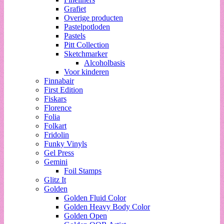
Grafiet
Overige producten
Pastelpotloden
Pastels
Pitt Collection
Sketchmarker
Alcoholbasis
Voor kinderen
Finnabair
First Edition
Fiskars
Florence
Folia
Folkart
Fridolin
Funky Vinyls
Gel Press
Gemini
Foil Stamps
Glitz It
Golden
Golden Fluid Color
Golden Heavy Body Color
Golden Open