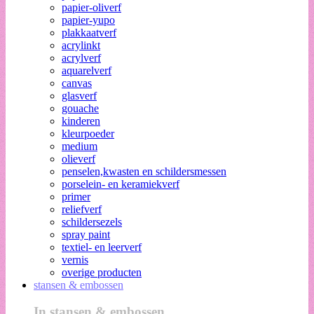
papier-oliverf
papier-yupo
plakkaatverf
acrylinkt
acrylverf
aquarelverf
canvas
glasverf
gouache
kinderen
kleurpoeder
medium
olieverf
penselen,kwasten en schildersmessen
porselein- en keramiekverf
primer
reliefverf
schildersezels
spray paint
textiel- en leerverf
vernis
overige producten
stansen & embossen
In stansen & embossen