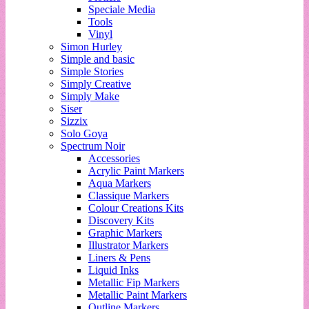
Speciale Media
Tools
Vinyl
Simon Hurley
Simple and basic
Simple Stories
Simply Creative
Simply Make
Siser
Sizzix
Solo Goya
Spectrum Noir
Accessories
Acrylic Paint Markers
Aqua Markers
Classique Markers
Colour Creations Kits
Discovery Kits
Graphic Markers
Illustrator Markers
Liners & Pens
Liquid Inks
Metallic Fip Markers
Metallic Paint Markers
Outline Markers