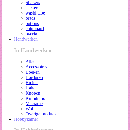
Shakers
stickers
washi tape
brads
buttons
chipboard
overig
Handwerken
In Handwerken
Alles
Accessoires
Boeken
Borduren
Breien
Haken
Knopen
Kumihimo
Macramé
Wol
Overige producten
Hobbykamer