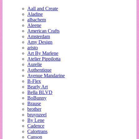
Aall and Create
Aladine
albachem
Aleene
American Crafts
Amsterdam
Amy Design
aristo
Art By Marlene
Atelier Pippilotta
Aurelie
Authentique
Avenue Mandarine
B-Flex
Bearly Art
Bella BLVD
BoBunny
Brause
brother
bruynzeel
By Lene
Cadence
Calortrans
Canson