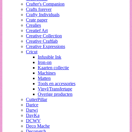
Crafter's Companion
Crafts forever
Crafty Individuals
Crate paper
Crealies
Creatief Art
Creative Collection
Creative Craftlab
Creative Expressions
Cricut
Infusible Ink
Iron-on
Kaarten collectie
Machines
Matten
Tools en accessories
Vinyl/Transfertape
Overige producten
CutterPillar
Darice
Darwi
DayKa
DCWV
Deco Mache
Decopatch