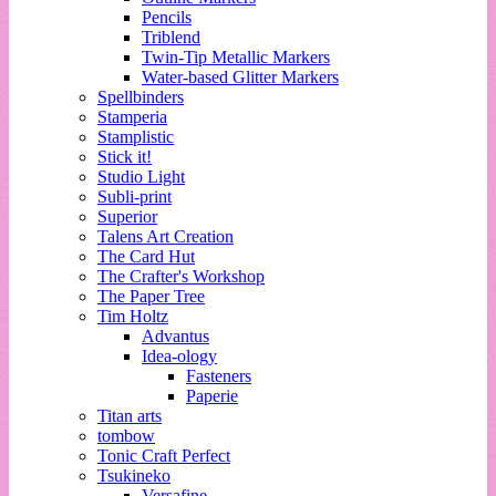
Pencils
Triblend
Twin-Tip Metallic Markers
Water-based Glitter Markers
Spellbinders
Stamperia
Stamplistic
Stick it!
Studio Light
Subli-print
Superior
Talens Art Creation
The Card Hut
The Crafter's Workshop
The Paper Tree
Tim Holtz
Advantus
Idea-ology
Fasteners
Paperie
Titan arts
tombow
Tonic Craft Perfect
Tsukineko
Versafine