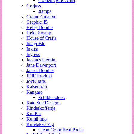
Golden QOR Artist
Gorjuss
stamps
Graine Creative
Graphic 45
Heffy Doodle
Heidi Swapp
House of Crafts
IndigoBlu
Ingma
Ingress
Jacques Herbin
Jane Davenport
Jane's Doodles
JEJE Produkt
Joy!Crafts
Kaiserkraft
Kangaro
Schildersdoek
Kate Sue Designs
Kinderkoffertje
KnitPro
Kumihimo
Kuretake / Zig
Clean Color Real Brush