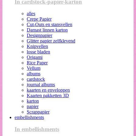
In cardstock-papier-karton
alles
Crepe Papier
Cut-Outs en stansvellen
Damast linnen karton
Designpapier
Glitter papier zelfklevend
Knipvellen
losse bladen
Origami
Rice Paper
Vellum
albums
cardstock
journal albums
kaarten en enveloppen
Kaarten pakketten 3D
karton
papier
Scrappapier
embellishments
In embellishments