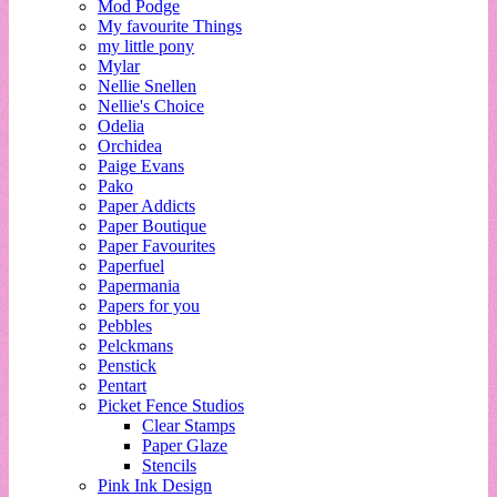
Mod Podge
My favourite Things
my little pony
Mylar
Nellie Snellen
Nellie's Choice
Odelia
Orchidea
Paige Evans
Pako
Paper Addicts
Paper Boutique
Paper Favourites
Paperfuel
Papermania
Papers for you
Pebbles
Pelckmans
Penstick
Pentart
Picket Fence Studios
Clear Stamps
Paper Glaze
Stencils
Pink Ink Design