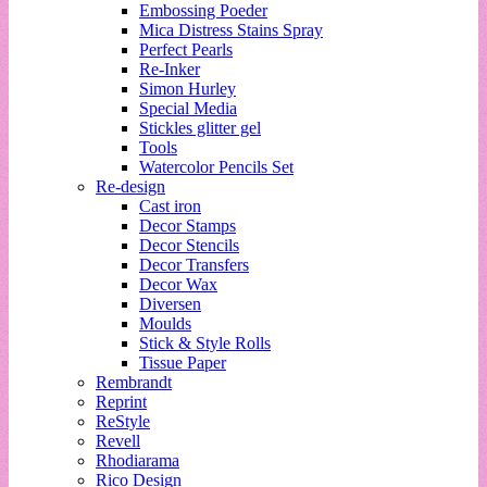
Embossing Poeder
Mica Distress Stains Spray
Perfect Pearls
Re-Inker
Simon Hurley
Special Media
Stickles glitter gel
Tools
Watercolor Pencils Set
Re-design
Cast iron
Decor Stamps
Decor Stencils
Decor Transfers
Decor Wax
Diversen
Moulds
Stick & Style Rolls
Tissue Paper
Rembrandt
Reprint
ReStyle
Revell
Rhodiarama
Rico Design