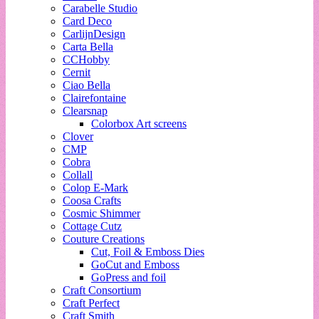
Carabelle Studio
Card Deco
CarlijnDesign
Carta Bella
CCHobby
Cernit
Ciao Bella
Clairefontaine
Clearsnap
Colorbox Art screens
Clover
CMP
Cobra
Collall
Colop E-Mark
Coosa Crafts
Cosmic Shimmer
Cottage Cutz
Couture Creations
Cut, Foil & Emboss Dies
GoCut and Emboss
GoPress and foil
Craft Consortium
Craft Perfect
Craft Smith