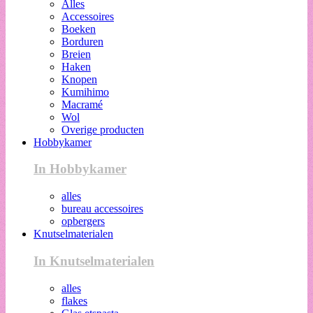
Alles
Accessoires
Boeken
Borduren
Breien
Haken
Knopen
Kumihimo
Macramé
Wol
Overige producten
Hobbykamer
In Hobbykamer
alles
bureau accessoires
opbergers
Knutselmaterialen
In Knutselmaterialen
alles
flakes