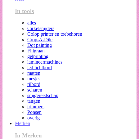
In tools
alles
Cirkelsnijders
Colop printer en toebehoren
Crop-A-Dile
Dot painting
Filigraan
gelprinting
lamineermachines
led lichtbord
matten
mesjes
rilbord
scharen
snijgereedschap
tangen
trimmers
Ponsen
overig
Merken
In Merken