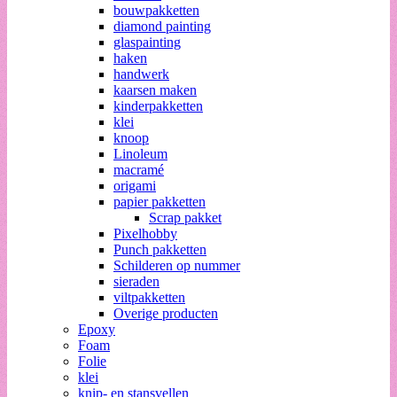
bouwpakketten
diamond painting
glaspainting
haken
handwerk
kaarsen maken
kinderpakketten
klei
knoop
Linoleum
macramé
origami
papier pakketten
Scrap pakket
Pixelhobby
Punch pakketten
Schilderen op nummer
sieraden
viltpakketten
Overige producten
Epoxy
Foam
Folie
klei
knip- en stansvellen