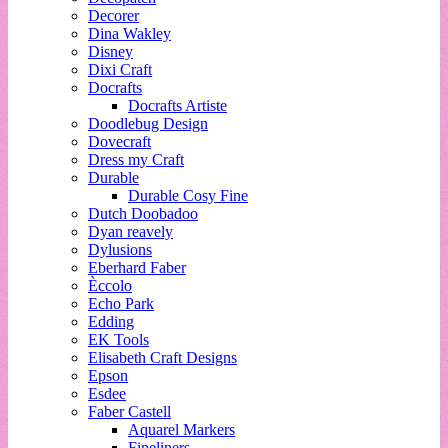
Decorer
Dina Wakley
Disney
Dixi Craft
Docrafts
Docrafts Artiste
Doodlebug Design
Dovecraft
Dress my Craft
Durable
Durable Cosy Fine
Dutch Doobadoo
Dyan reavely
Dylusions
Eberhard Faber
Èccolo
Echo Park
Edding
EK Tools
Elisabeth Craft Designs
Epson
Esdee
Faber Castell
Aquarel Markers
Fineliners