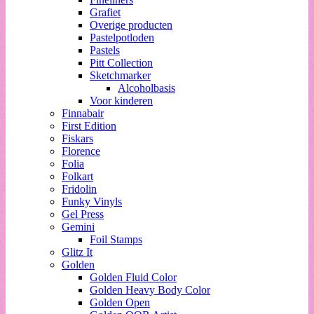
Grafiet
Overige producten
Pastelpotloden
Pastels
Pitt Collection
Sketchmarker
Alcoholbasis
Voor kinderen
Finnabair
First Edition
Fiskars
Florence
Folia
Folkart
Fridolin
Funky Vinyls
Gel Press
Gemini
Foil Stamps
Glitz It
Golden
Golden Fluid Color
Golden Heavy Body Color
Golden Open