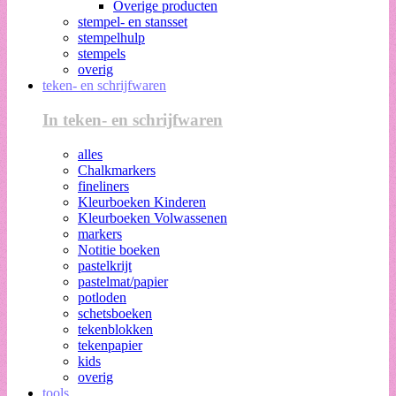
Overige producten
stempel- en stansset
stempelhulp
stempels
overig
teken- en schrijfwaren
In teken- en schrijfwaren
alles
Chalkmarkers
fineliners
Kleurboeken Kinderen
Kleurboeken Volwassenen
markers
Notitie boeken
pastelkrijt
pastelmat/papier
potloden
schetsboeken
tekenblokken
tekenpapier
kids
overig
tools