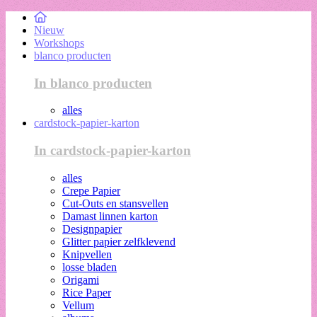
Nieuw
Workshops
blanco producten
In blanco producten
alles
cardstock-papier-karton
In cardstock-papier-karton
alles
Crepe Papier
Cut-Outs en stansvellen
Damast linnen karton
Designpapier
Glitter papier zelfklevend
Knipvellen
losse bladen
Origami
Rice Paper
Vellum