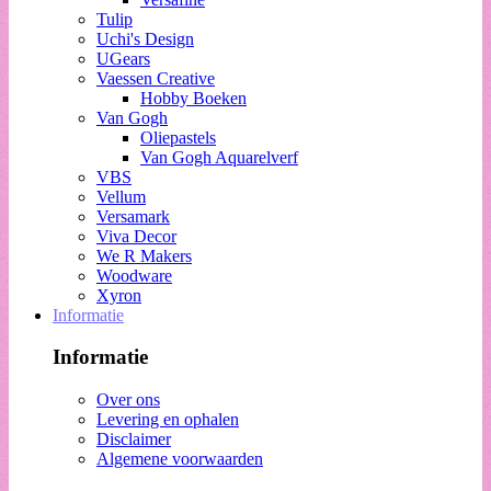
Tulip
Uchi's Design
UGears
Vaessen Creative
Hobby Boeken
Van Gogh
Oliepastels
Van Gogh Aquarelverf
VBS
Vellum
Versamark
Viva Decor
We R Makers
Woodware
Xyron
Informatie
Informatie
Over ons
Levering en ophalen
Disclaimer
Algemene voorwaarden