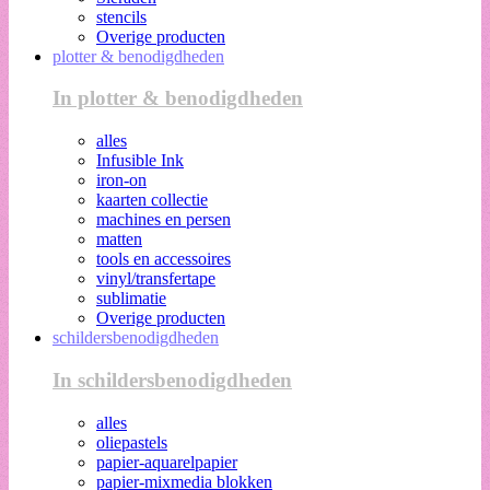
stencils
Overige producten
plotter & benodigdheden
In plotter & benodigdheden
alles
Infusible Ink
iron-on
kaarten collectie
machines en persen
matten
tools en accessoires
vinyl/transfertape
sublimatie
Overige producten
schildersbenodigdheden
In schildersbenodigdheden
alles
oliepastels
papier-aquarelpapier
papier-mixmedia blokken