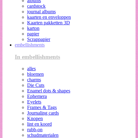
albums
cardstock
journal albums
kaarten en enveloppen
Kaarten pakketten 3D
karton
papier
Scrappapier
embellishments
In embellishments
alles
bloemen
charms
Die Cuts
Enamel dots & shapes
Ephemera
Eyelets
Frames & Tags
Journaling cards
Knopen
lint en koord
rubb-on
schudmaterialen