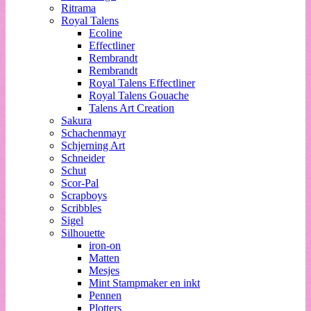
Ritrama
Royal Talens
Ecoline
Effectliner
Rembrandt
Rembrandt
Royal Talens Effectliner
Royal Talens Gouache
Talens Art Creation
Sakura
Schachenmayr
Schjerning Art
Schneider
Schut
Scor-Pal
Scrapboys
Scribbles
Sigel
Silhouette
iron-on
Matten
Mesjes
Mint Stampmaker en inkt
Pennen
Plotters