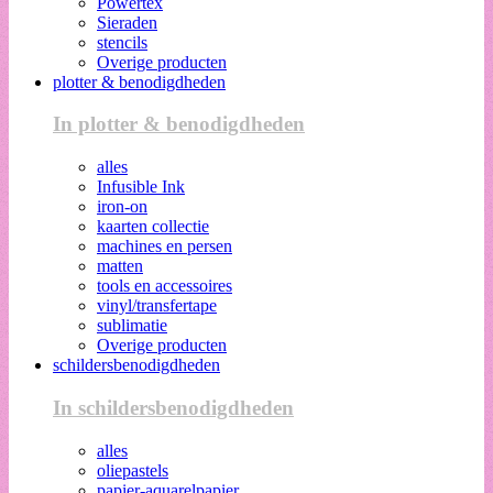
Powertex
Sieraden
stencils
Overige producten
plotter & benodigdheden
In plotter & benodigdheden
alles
Infusible Ink
iron-on
kaarten collectie
machines en persen
matten
tools en accessoires
vinyl/transfertape
sublimatie
Overige producten
schildersbenodigdheden
In schildersbenodigdheden
alles
oliepastels
papier-aquarelpapier