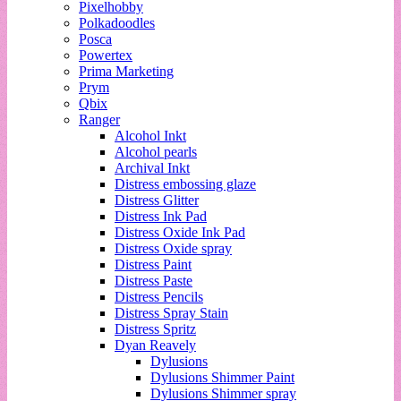
Pixelhobby
Polkadoodles
Posca
Powertex
Prima Marketing
Prym
Qbix
Ranger
Alcohol Inkt
Alcohol pearls
Archival Inkt
Distress embossing glaze
Distress Glitter
Distress Ink Pad
Distress Oxide Ink Pad
Distress Oxide spray
Distress Paint
Distress Paste
Distress Pencils
Distress Spray Stain
Distress Spritz
Dyan Reavely
Dylusions
Dylusions Shimmer Paint
Dylusions Shimmer spray