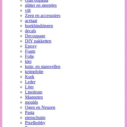
Glas etspasta
glitter en steentjes
vilt
Zeep en accessoires
acetaat
boekbindringen
decals
Decoupage
DIY pakketten
Epoxy
Foam
Folie
klei
knip- en stansvellen
krimpfolie
Kurk
Leder
Lijm
Linoleum
Magneten
moulds
Ogen en Neuzen
Pasta
piepschuim
Pixelhobby