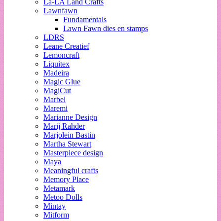
La-LA Land Crafts
Lawnfawn
Fundamentals
Lawn Fawn dies en stamps
LDRS
Leane Creatief
Lemoncraft
Liquitex
Madeira
Magic Glue
MagiCut
Marbel
Maremi
Marianne Design
Marij Rahder
Marjolein Bastin
Martha Stewart
Masterpiece design
Maya
Meaningful crafts
Memory Place
Metamark
Metoo Dolls
Mintay
Mitform