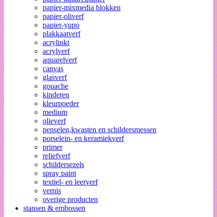
papier-mixmedia blokken
papier-oliverf
papier-yupo
plakkaatverf
acrylinkt
acrylverf
aquarelverf
canvas
glasverf
gouache
kinderen
kleurpoeder
medium
olieverf
penselen,kwasten en schildersmessen
porselein- en keramiekverf
primer
reliefverf
schildersezels
spray paint
textiel- en leerverf
vernis
overige producten
stansen & embossen