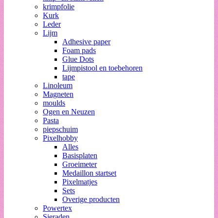
krimpfolie
Kurk
Leder
Lijm
Adhesive paper
Foam pads
Glue Dots
Lijmpistool en toebehoren
tape
Linoleum
Magneten
moulds
Ogen en Neuzen
Pasta
piepschuim
Pixelhobby
Alles
Basisplaten
Groeimeter
Medaillon startset
Pixelmatjes
Sets
Overige producten
Powertex
Sieraden