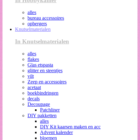
In Hobbykamer
alles
bureau accessoires
opbergers
Knutselmaterialen
In Knutselmaterialen
alles
flakes
Glas etspasta
glitter en steentjes
vilt
Zeep en accessoires
acetaat
boekbindringen
decals
Decoupage
Patchliner
DIY pakketten
alles
DIY Kit kaarsen maken en acc
Advent kalender
bloemen