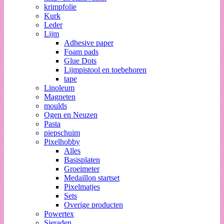
krimpfolie
Kurk
Leder
Lijm
Adhesive paper
Foam pads
Glue Dots
Lijmpistool en toebehoren
tape
Linoleum
Magneten
moulds
Ogen en Neuzen
Pasta
piepschuim
Pixelhobby
Alles
Basisplaten
Groeimeter
Medaillon startset
Pixelmatjes
Sets
Overige producten
Powertex
Sieraden