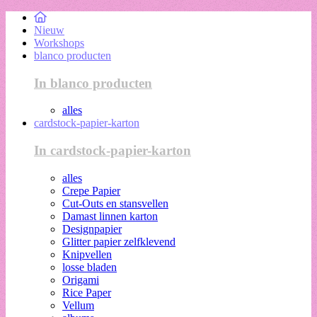
Nieuw
Workshops
blanco producten
In blanco producten
alles
cardstock-papier-karton
In cardstock-papier-karton
alles
Crepe Papier
Cut-Outs en stansvellen
Damast linnen karton
Designpapier
Glitter papier zelfklevend
Knipvellen
losse bladen
Origami
Rice Paper
Vellum