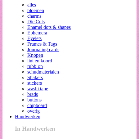
alles
bloemen
charms
Die Cuts
Enamel dots & shapes
Ephemera
Eyelets
Frames & Tags
Journaling cards
Knopen
lint en koord
rubb-on
schudmaterialen
Shakers
stickers
washi tape
brads
buttons
chipboard
overig
Handwerken
In Handwerken