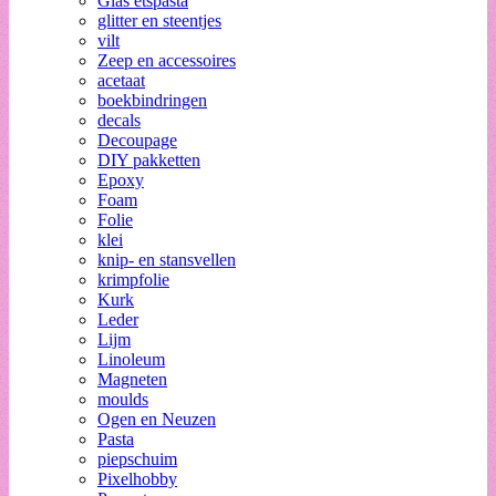
Glas etspasta
glitter en steentjes
vilt
Zeep en accessoires
acetaat
boekbindringen
decals
Decoupage
DIY pakketten
Epoxy
Foam
Folie
klei
knip- en stansvellen
krimpfolie
Kurk
Leder
Lijm
Linoleum
Magneten
moulds
Ogen en Neuzen
Pasta
piepschuim
Pixelhobby