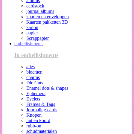
albums
cardstock
journal albums
kaarten en enveloppen
Kaarten pakketten 3D
karton
papier
Scrappapier
embellishments
In embellishments
alles
bloemen
charms
Die Cuts
Enamel dots & shapes
Ephemera
Eyelets
Frames & Tags
Journaling cards
Knopen
lint en koord
rubb-on
schudmaterialen