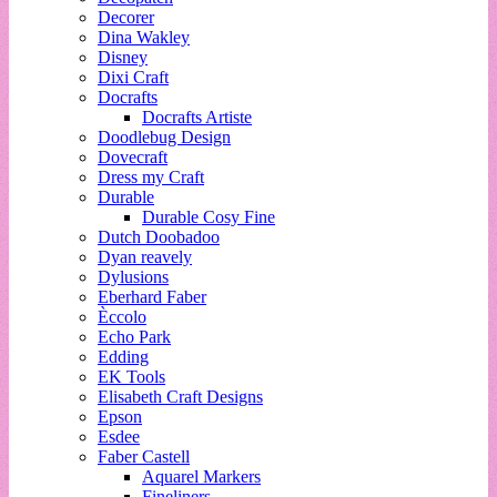
Decorer
Dina Wakley
Disney
Dixi Craft
Docrafts
Docrafts Artiste
Doodlebug Design
Dovecraft
Dress my Craft
Durable
Durable Cosy Fine
Dutch Doobadoo
Dyan reavely
Dylusions
Eberhard Faber
Èccolo
Echo Park
Edding
EK Tools
Elisabeth Craft Designs
Epson
Esdee
Faber Castell
Aquarel Markers
Fineliners