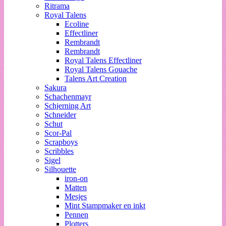
Ritrama
Royal Talens
Ecoline
Effectliner
Rembrandt
Rembrandt
Royal Talens Effectliner
Royal Talens Gouache
Talens Art Creation
Sakura
Schachenmayr
Schjerning Art
Schneider
Schut
Scor-Pal
Scrapboys
Scribbles
Sigel
Silhouette
iron-on
Matten
Mesjes
Mint Stampmaker en inkt
Pennen
Plotters