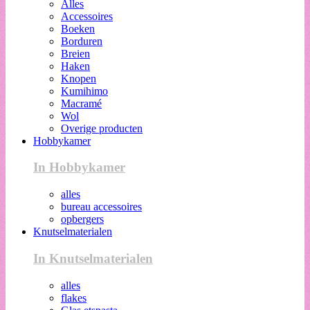
Alles
Accessoires
Boeken
Borduren
Breien
Haken
Knopen
Kumihimo
Macramé
Wol
Overige producten
Hobbykamer
In Hobbykamer
alles
bureau accessoires
opbergers
Knutselmaterialen
In Knutselmaterialen
alles
flakes