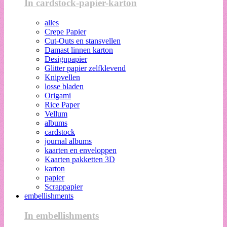
In cardstock-papier-karton
alles
Crepe Papier
Cut-Outs en stansvellen
Damast linnen karton
Designpapier
Glitter papier zelfklevend
Knipvellen
losse bladen
Origami
Rice Paper
Vellum
albums
cardstock
journal albums
kaarten en enveloppen
Kaarten pakketten 3D
karton
papier
Scrappapier
embellishments
In embellishments