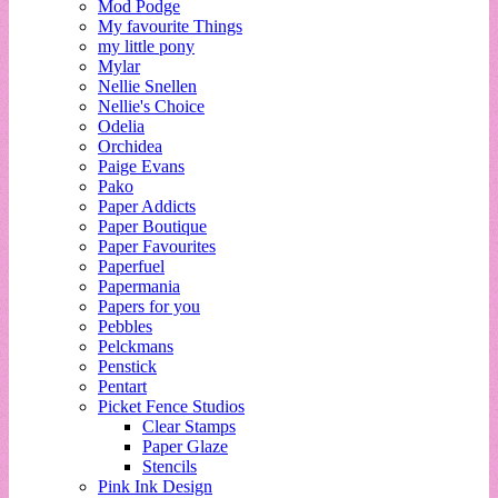
Mod Podge
My favourite Things
my little pony
Mylar
Nellie Snellen
Nellie's Choice
Odelia
Orchidea
Paige Evans
Pako
Paper Addicts
Paper Boutique
Paper Favourites
Paperfuel
Papermania
Papers for you
Pebbles
Pelckmans
Penstick
Pentart
Picket Fence Studios
Clear Stamps
Paper Glaze
Stencils
Pink Ink Design