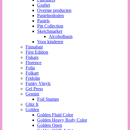
Grafiet
Overige producten
Pastelpotloden
Pastels
Pitt Collection
Sketchmarker
Alcoholbasis
Voor kinderen
Finnabair
First Edition
Fiskars
Florence
Folia
Folkart
Fridolin
Funky Vinyls
Gel Press
Gemini
Foil Stamps
Glitz It
Golden
Golden Fluid Color
Golden Heavy Body Color
Golden Open