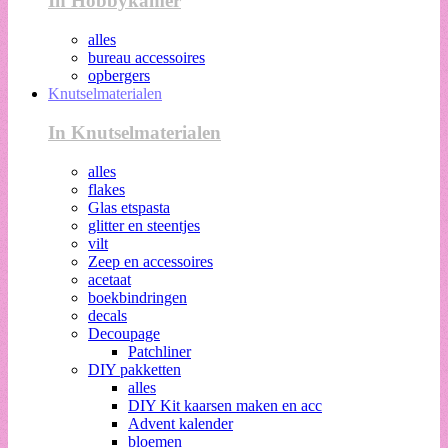
In Hobbykamer
alles
bureau accessoires
opbergers
Knutselmaterialen
In Knutselmaterialen
alles
flakes
Glas etspasta
glitter en steentjes
vilt
Zeep en accessoires
acetaat
boekbindringen
decals
Decoupage
Patchliner
DIY pakketten
alles
DIY Kit kaarsen maken en acc
Advent kalender
bloemen