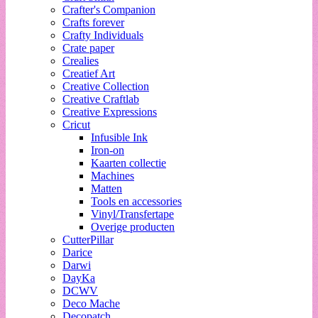
Crafter's Companion
Crafts forever
Crafty Individuals
Crate paper
Crealies
Creatief Art
Creative Collection
Creative Craftlab
Creative Expressions
Cricut
Infusible Ink
Iron-on
Kaarten collectie
Machines
Matten
Tools en accessories
Vinyl/Transfertape
Overige producten
CutterPillar
Darice
Darwi
DayKa
DCWV
Deco Mache
Decopatch