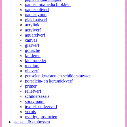
papier-mixmedia blokken
papier-oliverf
papier-yupo
plakkaatverf
acrylinkt
acrylverf
aquarelverf
canvas
glasverf
gouache
kinderen
kleurpoeder
medium
olieverf
penselen,kwasten en schildersmessen
porselein- en keramiekverf
primer
reliefverf
schildersezels
spray paint
textiel- en leerverf
vernis
overige producten
stansen & embossen