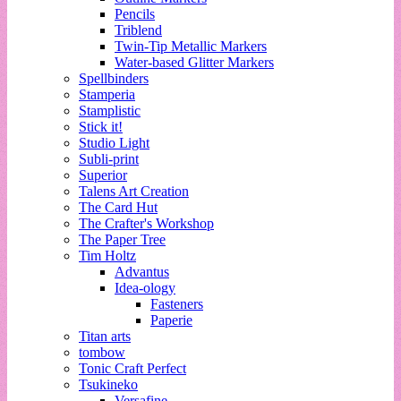
Pencils
Triblend
Twin-Tip Metallic Markers
Water-based Glitter Markers
Spellbinders
Stamperia
Stamplistic
Stick it!
Studio Light
Subli-print
Superior
Talens Art Creation
The Card Hut
The Crafter's Workshop
The Paper Tree
Tim Holtz
Advantus
Idea-ology
Fasteners
Paperie
Titan arts
tombow
Tonic Craft Perfect
Tsukineko
Versafine