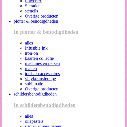
Powertex
Sieraden
stencils
Overige producten
plotter & benodigdheden
In plotter & benodigdheden
alles
Infusible Ink
iron-on
kaarten collectie
machines en persen
matten
tools en accessoires
vinyl/transfertape
sublimatie
Overige producten
schildersbenodigdheden
In schildersbenodigdheden
alles
oliepastels
papier-aquarelpapier