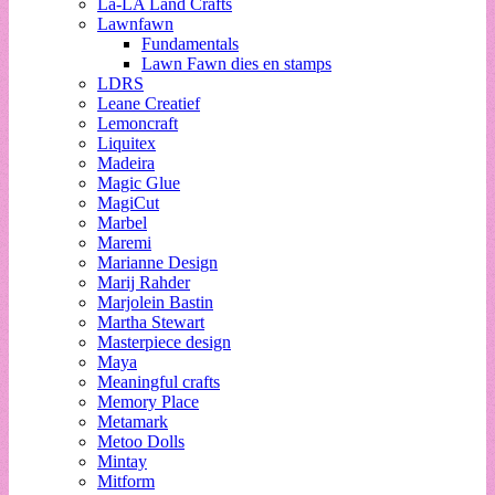
La-LA Land Crafts
Lawnfawn
Fundamentals
Lawn Fawn dies en stamps
LDRS
Leane Creatief
Lemoncraft
Liquitex
Madeira
Magic Glue
MagiCut
Marbel
Maremi
Marianne Design
Marij Rahder
Marjolein Bastin
Martha Stewart
Masterpiece design
Maya
Meaningful crafts
Memory Place
Metamark
Metoo Dolls
Mintay
Mitform