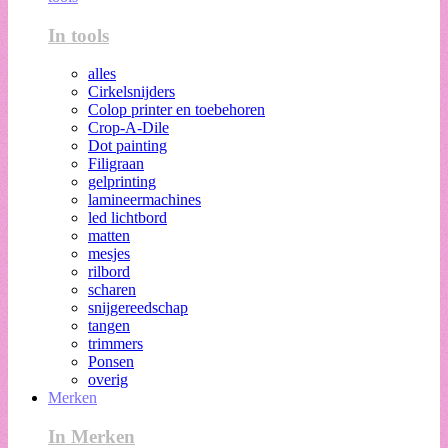
In tools
alles
Cirkelsnijders
Colop printer en toebehoren
Crop-A-Dile
Dot painting
Filigraan
gelprinting
lamineermachines
led lichtbord
matten
mesjes
rilbord
scharen
snijgereedschap
tangen
trimmers
Ponsen
overig
Merken
In Merken