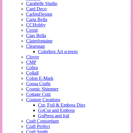
Carabelle Studio
Card Deco
CarlijnDesign
Carta Bella
CCHobby
Cernit
Ciao Bella
Clairefontaine
Clearsnap
Colorbox Art screens
Clover
CMP
Cobra
Collall
Colop E-Mark
Coosa Crafts
Cosmic Shimmer
Cottage Cutz
Couture Creations
Cut, Foil & Emboss Dies
GoCut and Emboss
GoPress and foil
Craft Consortium
Craft Perfect
Craft Smith