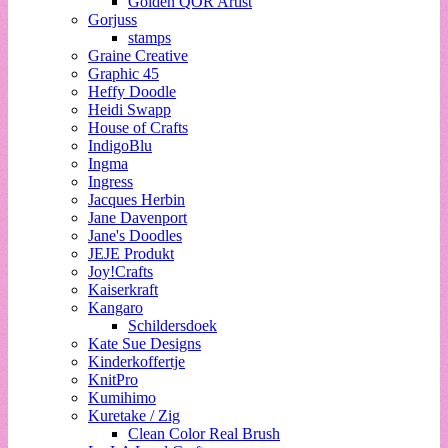
Golden QOR Artist
Gorjuss
stamps
Graine Creative
Graphic 45
Heffy Doodle
Heidi Swapp
House of Crafts
IndigoBlu
Ingma
Ingress
Jacques Herbin
Jane Davenport
Jane's Doodles
JEJE Produkt
Joy!Crafts
Kaiserkraft
Kangaro
Schildersdoek
Kate Sue Designs
Kinderkoffertje
KnitPro
Kumihimo
Kuretake / Zig
Clean Color Real Brush