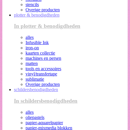
stencils
Overige producten
plotter & benodigdheden
In plotter & benodigdheden
alles
Infusible Ink
iron-on
kaarten collectie
machines en persen
matten
tools en accessoires
vinyl/transfertape
sublimatie
Overige producten
schildersbenodigdheden
In schildersbenodigdheden
alles
oliepastels
papier-aquarelpapier
papier-mixmedia blokken