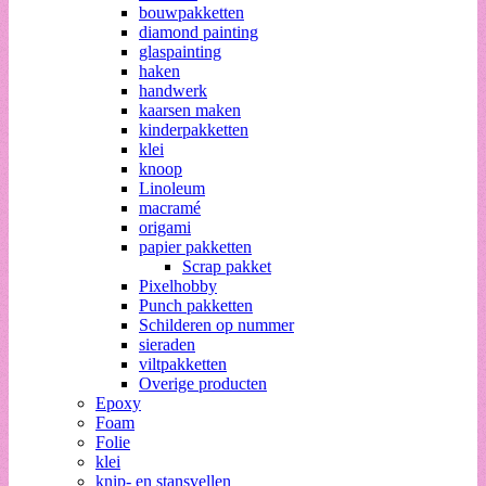
bouwpakketten
diamond painting
glaspainting
haken
handwerk
kaarsen maken
kinderpakketten
klei
knoop
Linoleum
macramé
origami
papier pakketten
Scrap pakket
Pixelhobby
Punch pakketten
Schilderen op nummer
sieraden
viltpakketten
Overige producten
Epoxy
Foam
Folie
klei
knip- en stansvellen