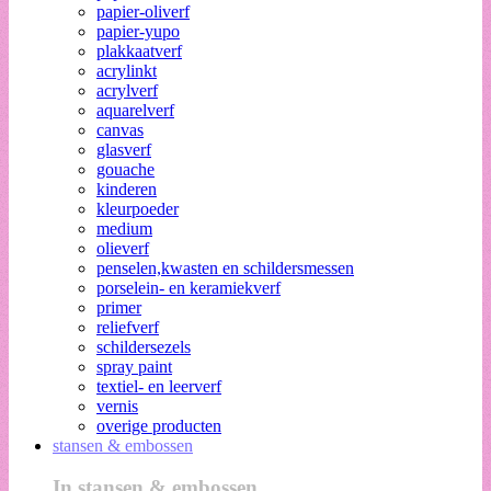
papier-oliverf
papier-yupo
plakkaatverf
acrylinkt
acrylverf
aquarelverf
canvas
glasverf
gouache
kinderen
kleurpoeder
medium
olieverf
penselen,kwasten en schildersmessen
porselein- en keramiekverf
primer
reliefverf
schildersezels
spray paint
textiel- en leerverf
vernis
overige producten
stansen & embossen
In stansen & embossen