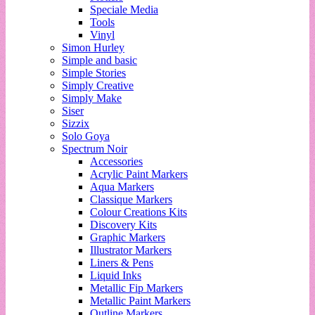
Speciale Media
Tools
Vinyl
Simon Hurley
Simple and basic
Simple Stories
Simply Creative
Simply Make
Siser
Sizzix
Solo Goya
Spectrum Noir
Accessories
Acrylic Paint Markers
Aqua Markers
Classique Markers
Colour Creations Kits
Discovery Kits
Graphic Markers
Illustrator Markers
Liners & Pens
Liquid Inks
Metallic Fip Markers
Metallic Paint Markers
Outline Markers