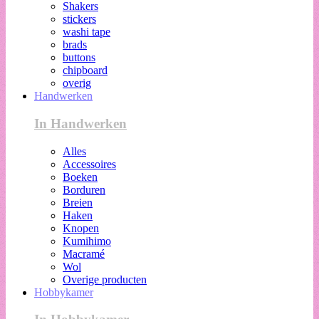
Shakers
stickers
washi tape
brads
buttons
chipboard
overig
Handwerken
In Handwerken
Alles
Accessoires
Boeken
Borduren
Breien
Haken
Knopen
Kumihimo
Macramé
Wol
Overige producten
Hobbykamer