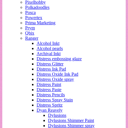
Pixelhobby
Polkadoodles
Posca
Powertex
Prima Marketing
Prym
Qbix
Ranger
Alcohol Inkt
Alcohol pearls
Archival Inkt
Distress embossing glaze
Distress Glitter
Distress Ink Pad
Distress Oxide Ink Pad
Distress Oxide spray
Distress Paint
Distress Paste
Distress Pencils
Distress Spray Stain
Distress Spritz
Dyan Reavely
Dylusions
Dylusions Shimmer Paint
Dylusions Shimmer spray