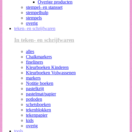
Overige producten
stempel- en stansset
stempelhulp
stempels
overig
teken- en schrijfwaren
In teken- en schrijfwaren
alles
Chalkmarkers
fineliners
Kleurboeken Kinderen
Kleurboeken Volwassenen
markers
Notitie boeken
pastelkrijt
pastelmat/papier
potloden
schetsboeken
tekenblokken
tekenpapier
kids
overig
tools