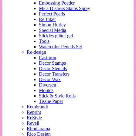
Embossing Poeder
Mica Distress Stains Spray
Perfect Pearls
Re-Inker
Simon Hurley
Special Media
Stickles glitter gel
Tools
Watercolor Pencils Set
Re-design
Cast iron
Decor Stamps
Decor Stencils
Decor Transfers
Decor Wax
Diversen
Moulds
Stick & Style Rolls
Tissue Paper
Rembrandt
Reprint
ReStyle
Revell
Rhodiarama
Rico Design