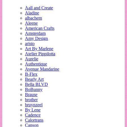
Aall and Create
Aladine
albachem
Aleene
American Crafts
Amsterdam
Amy Design
aristo
Art By Marlene
Atelier Pippilotta
Aurelie
Authentique
Avenue Mandarine
B-Flex
Bearly Art
Bella BLVD
BoBunny
Brause
brother
bruynzeel
By Lene
Cadence
Calortrans
Canson