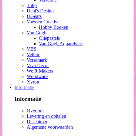
Tulip
Uchi's Design
UGears
Vaessen Creative
Hobby Boeken
Van Gogh
Oliepastels
Van Gogh Aquarelverf
VBS
Vellum
Versamark
Viva Decor
We R Makers
Woodware
Xyron
Informatie
Informatie
Over ons
Levering en ophalen
Disclaimer
Algemene voorwaarden