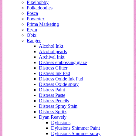
Pixelhobby
Polkadoodles
Posca
Powertex
Prima Marketing
Prym
Qbix
Ranger
Alcohol Inkt
Alcohol pearls
Archival Inkt
Distress embossing glaze
Distress Glitter
Distress Ink Pad
Distress Oxide Ink Pad
Distress Oxide spray
Distress Paint
Distress Paste
Distress Pencils
Distress Spray Stain
Distress Spritz
Dyan Reavely
Dylusions
Dylusions Shimmer Paint
Dylusions Shimmer spray