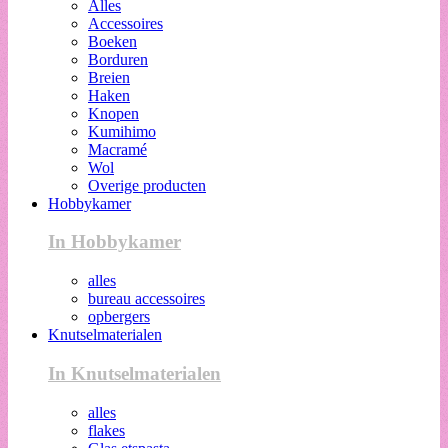
Alles
Accessoires
Boeken
Borduren
Breien
Haken
Knopen
Kumihimo
Macramé
Wol
Overige producten
Hobbykamer
In Hobbykamer
alles
bureau accessoires
opbergers
Knutselmaterialen
In Knutselmaterialen
alles
flakes