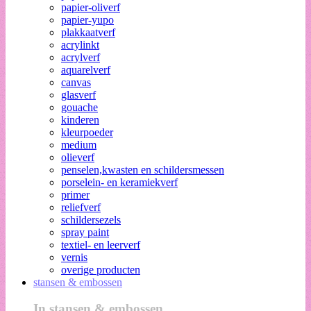
papier-oliverf
papier-yupo
plakkaatverf
acrylinkt
acrylverf
aquarelverf
canvas
glasverf
gouache
kinderen
kleurpoeder
medium
olieverf
penselen,kwasten en schildersmessen
porselein- en keramiekverf
primer
reliefverf
schildersezels
spray paint
textiel- en leerverf
vernis
overige producten
stansen & embossen
In stansen & embossen