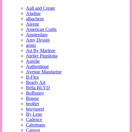
Aall and Create
Aladine
albachem
Aleene
American Crafts
Amsterdam
Amy Design
aristo
Art By Marlene
Atelier Pippilotta
Aurelie
Authentique
Avenue Mandarine
B-Flex
Bearly Art
Bella BLVD
BoBunny
Brause
brother
bruynzeel
By Lene
Cadence
Calortrans
Canson