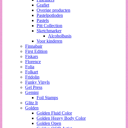
Grafiet
Overige producten
Pastelpotloden
Pastels
Pitt Collection
Sketchmarker
Alcoholbasis
Voor kinderen
Finnabair
First Edition
Fiskars
Florence
Folia
Folkart
Fridolin
Funky Vinyls
Gel Press
Gemini
Foil Stamps
Glitz It
Golden
Golden Fluid Color
Golden Heavy Body Color
Golden Open