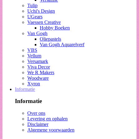
Tulip
Uchi's Design
UGears
Vaessen Creative
Hobby Boeken
Van Gogh
Oliepastels
Van Gogh Aquarelverf
VBS
Vellum
Versamark
Viva Decor
We R Makers
Woodware
Xyron
Informatie
Informatie
Over ons
Levering en ophalen
Disclaimer
Algemene voorwaarden