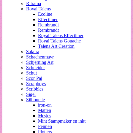
Ritrama
Royal Talens
Ecoline
Effectliner
Rembrandt
Rembrandt
Royal Talens Effectliner
Royal Talens Gouache
Talens Art Creation
Sakura
Schachenmayr
Schjerning Art
Schneider
Schut
Scor-Pal
Scrapboys
Scribbles
Sigel
Silhouette
iron-on
Matten
Mesjes
Mint Stampmaker en inkt
Pennen
Plotters