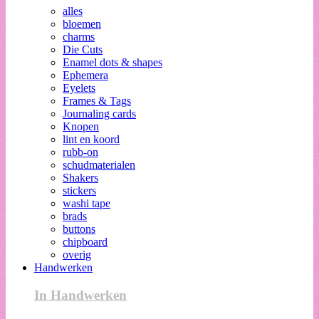
alles
bloemen
charms
Die Cuts
Enamel dots & shapes
Ephemera
Eyelets
Frames & Tags
Journaling cards
Knopen
lint en koord
rubb-on
schudmaterialen
Shakers
stickers
washi tape
brads
buttons
chipboard
overig
Handwerken
In Handwerken