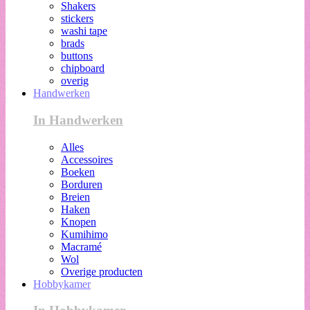
Shakers
stickers
washi tape
brads
buttons
chipboard
overig
Handwerken
In Handwerken
Alles
Accessoires
Boeken
Borduren
Breien
Haken
Knopen
Kumihimo
Macramé
Wol
Overige producten
Hobbykamer