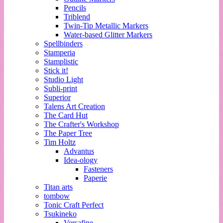
Pencils
Triblend
Twin-Tip Metallic Markers
Water-based Glitter Markers
Spellbinders
Stamperia
Stamplistic
Stick it!
Studio Light
Subli-print
Superior
Talens Art Creation
The Card Hut
The Crafter's Workshop
The Paper Tree
Tim Holtz
Advantus
Idea-ology
Fasteners
Paperie
Titan arts
tombow
Tonic Craft Perfect
Tsukineko
Versafine