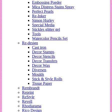
Embossing Poeder
Mica Distress Stains Spray
Perfect Pearls
Re-Inker
Simon Hurley
Special Media
Stickles glitter gel
Tools
Watercolor Pencils Set
Re-design
Cast iron
Decor Stamps
Decor Stencils
Decor Transfers
Decor Wax
Diversen
Moulds
Stick & Style Rolls
Tissue Paper
Rembrandt
Reprint
ReStyle
Revell
Rhodiarama
Rico Design