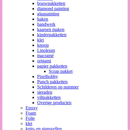
bouwpakketten
diamond painting
glaspainting
haken
handwerk
kaarsen maken
kinderpakketten
klei
knoop
Linoleum
macramé
origami
papier pakketten
Scrap pakket
Pixelhobby
Punch pakketten
Schilderen op nummer
sieraden
viltpakketten
Overige producten
Epoxy
Foam
Folie
klei
knip- en stansvellen