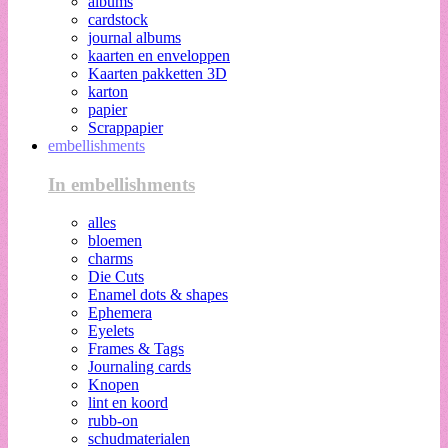
albums
cardstock
journal albums
kaarten en enveloppen
Kaarten pakketten 3D
karton
papier
Scrappapier
embellishments
In embellishments
alles
bloemen
charms
Die Cuts
Enamel dots & shapes
Ephemera
Eyelets
Frames & Tags
Journaling cards
Knopen
lint en koord
rubb-on
schudmaterialen