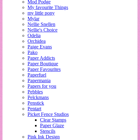
Mod Podge
My favourite Things
my little pony
Mylar
Nellie Snellen
Nellie's Choice
Odelia
Orchidea
Paige Evans
Pako
Paper Addicts
Paper Boutique
Paper Favourites
Paperfuel
Papermania
Papers for you
Pebbles
Pelckmans
Penstick
Pentart
Picket Fence Studios
Clear Stamps
Paper Glaze
Stencils
Pink Ink Design