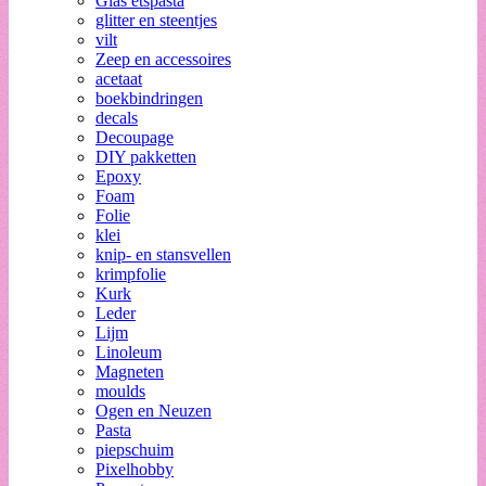
Glas etspasta
glitter en steentjes
vilt
Zeep en accessoires
acetaat
boekbindringen
decals
Decoupage
DIY pakketten
Epoxy
Foam
Folie
klei
knip- en stansvellen
krimpfolie
Kurk
Leder
Lijm
Linoleum
Magneten
moulds
Ogen en Neuzen
Pasta
piepschuim
Pixelhobby