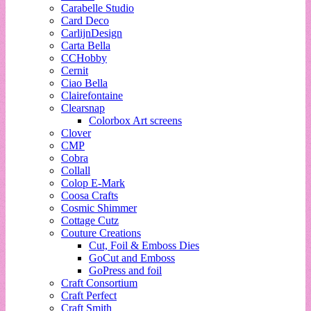
Carabelle Studio
Card Deco
CarlijnDesign
Carta Bella
CCHobby
Cernit
Ciao Bella
Clairefontaine
Clearsnap
Colorbox Art screens
Clover
CMP
Cobra
Collall
Colop E-Mark
Coosa Crafts
Cosmic Shimmer
Cottage Cutz
Couture Creations
Cut, Foil & Emboss Dies
GoCut and Emboss
GoPress and foil
Craft Consortium
Craft Perfect
Craft Smith