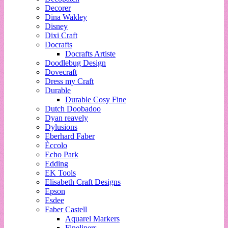
Decorer
Dina Wakley
Disney
Dixi Craft
Docrafts
Docrafts Artiste
Doodlebug Design
Dovecraft
Dress my Craft
Durable
Durable Cosy Fine
Dutch Doobadoo
Dyan reavely
Dylusions
Eberhard Faber
Èccolo
Echo Park
Edding
EK Tools
Elisabeth Craft Designs
Epson
Esdee
Faber Castell
Aquarel Markers
Fineliners