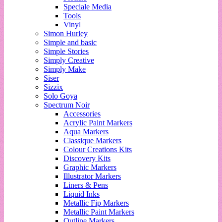
Speciale Media
Tools
Vinyl
Simon Hurley
Simple and basic
Simple Stories
Simply Creative
Simply Make
Siser
Sizzix
Solo Goya
Spectrum Noir
Accessories
Acrylic Paint Markers
Aqua Markers
Classique Markers
Colour Creations Kits
Discovery Kits
Graphic Markers
Illustrator Markers
Liners & Pens
Liquid Inks
Metallic Fip Markers
Metallic Paint Markers
Outline Markers