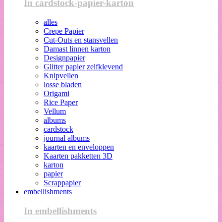
In cardstock-papier-karton
alles
Crepe Papier
Cut-Outs en stansvellen
Damast linnen karton
Designpapier
Glitter papier zelfklevend
Knipvellen
losse bladen
Origami
Rice Paper
Vellum
albums
cardstock
journal albums
kaarten en enveloppen
Kaarten pakketten 3D
karton
papier
Scrappapier
embellishments
In embellishments