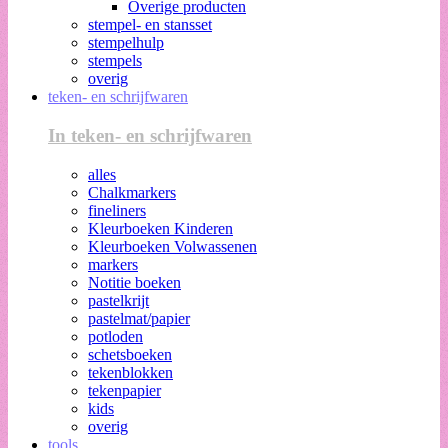
Overige producten
stempel- en stansset
stempelhulp
stempels
overig
teken- en schrijfwaren
In teken- en schrijfwaren
alles
Chalkmarkers
fineliners
Kleurboeken Kinderen
Kleurboeken Volwassenen
markers
Notitie boeken
pastelkrijt
pastelmat/papier
potloden
schetsboeken
tekenblokken
tekenpapier
kids
overig
tools