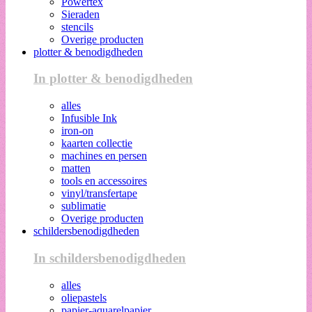
Powertex
Sieraden
stencils
Overige producten
plotter & benodigdheden
In plotter & benodigdheden
alles
Infusible Ink
iron-on
kaarten collectie
machines en persen
matten
tools en accessoires
vinyl/transfertape
sublimatie
Overige producten
schildersbenodigdheden
In schildersbenodigdheden
alles
oliepastels
papier-aquarelpapier