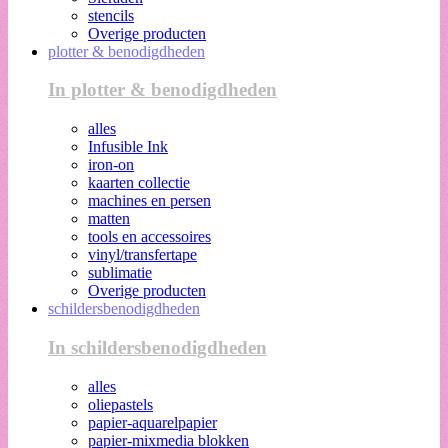
stencils
Overige producten
plotter & benodigdheden
In plotter & benodigdheden
alles
Infusible Ink
iron-on
kaarten collectie
machines en persen
matten
tools en accessoires
vinyl/transfertape
sublimatie
Overige producten
schildersbenodigdheden
In schildersbenodigdheden
alles
oliepastels
papier-aquarelpapier
papier-mixmedia blokken