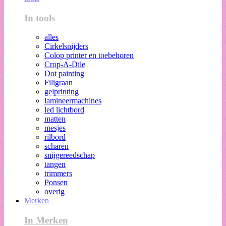
In tools
alles
Cirkelsnijders
Colop printer en toebehoren
Crop-A-Dile
Dot painting
Filigraan
gelprinting
lamineermachines
led lichtbord
matten
mesjes
rilbord
scharen
snijgereedschap
tangen
trimmers
Ponsen
overig
Merken
In Merken