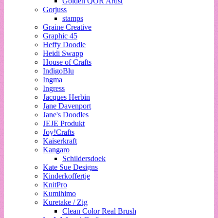
Golden QOR Artist
Gorjuss
stamps
Graine Creative
Graphic 45
Heffy Doodle
Heidi Swapp
House of Crafts
IndigoBlu
Ingma
Ingress
Jacques Herbin
Jane Davenport
Jane's Doodles
JEJE Produkt
Joy!Crafts
Kaiserkraft
Kangaro
Schildersdoek
Kate Sue Designs
Kinderkoffertje
KnitPro
Kumihimo
Kuretake / Zig
Clean Color Real Brush