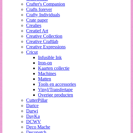
Crafter's Companion
Crafts forever
Crafty Individuals
Crate paper
Crealies
Creatief Art
Creative Collection
Creative Craftlab
Creative Expressions
Cricut
Infusible Ink
Iron-on
Kaarten collectie
Machines
Matten
Tools en accessories
Vinyl/Transfertape
Overige producten
CutterPillar
Darice
Darwi
DayKa
DCWV
Deco Mache
Decopatch