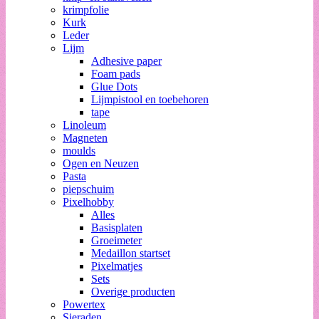
krimpfolie
Kurk
Leder
Lijm
Adhesive paper
Foam pads
Glue Dots
Lijmpistool en toebehoren
tape
Linoleum
Magneten
moulds
Ogen en Neuzen
Pasta
piepschuim
Pixelhobby
Alles
Basisplaten
Groeimeter
Medaillon startset
Pixelmatjes
Sets
Overige producten
Powertex
Sieraden