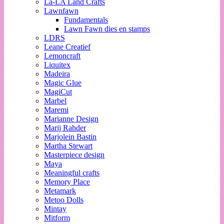
La-LA Land Crafts
Lawnfawn
Fundamentals
Lawn Fawn dies en stamps
LDRS
Leane Creatief
Lemoncraft
Liquitex
Madeira
Magic Glue
MagiCut
Marbel
Maremi
Marianne Design
Marij Rahder
Marjolein Bastin
Martha Stewart
Masterpiece design
Maya
Meaningful crafts
Memory Place
Metamark
Metoo Dolls
Mintay
Mitform