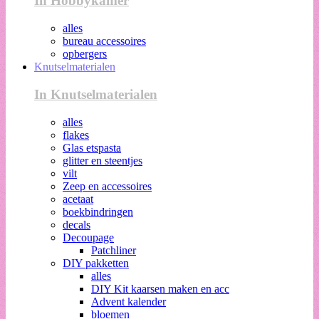
In Hobbykamer
alles
bureau accessoires
opbergers
Knutselmaterialen
In Knutselmaterialen
alles
flakes
Glas etspasta
glitter en steentjes
vilt
Zeep en accessoires
acetaat
boekbindringen
decals
Decoupage
Patchliner
DIY pakketten
alles
DIY Kit kaarsen maken en acc
Advent kalender
bloemen