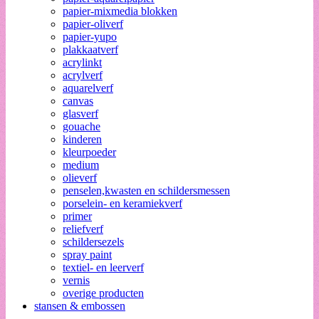
papier-mixmedia blokken
papier-oliverf
papier-yupo
plakkaatverf
acrylinkt
acrylverf
aquarelverf
canvas
glasverf
gouache
kinderen
kleurpoeder
medium
olieverf
penselen,kwasten en schildersmessen
porselein- en keramiekverf
primer
reliefverf
schildersezels
spray paint
textiel- en leerverf
vernis
overige producten
stansen & embossen