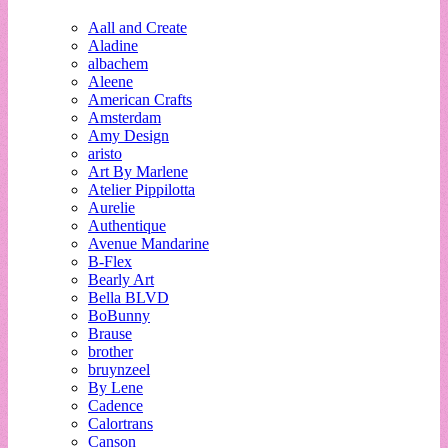
Aall and Create
Aladine
albachem
Aleene
American Crafts
Amsterdam
Amy Design
aristo
Art By Marlene
Atelier Pippilotta
Aurelie
Authentique
Avenue Mandarine
B-Flex
Bearly Art
Bella BLVD
BoBunny
Brause
brother
bruynzeel
By Lene
Cadence
Calortrans
Canson