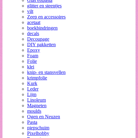
Glas etspasta
glitter en steentjes
vilt
Zeep en accessoires
acetaat
boekbindringen
decals
Decoupage
DIY pakketten
Epoxy
Foam
Folie
klei
knip- en stansvellen
krimpfolie
Kurk
Leder
Lijm
Linoleum
Magneten
moulds
Ogen en Neuzen
Pasta
piepschuim
Pixelhobby