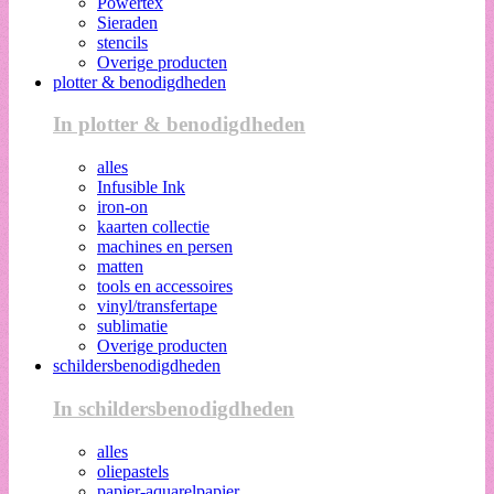
Powertex
Sieraden
stencils
Overige producten
plotter & benodigdheden
In plotter & benodigdheden
alles
Infusible Ink
iron-on
kaarten collectie
machines en persen
matten
tools en accessoires
vinyl/transfertape
sublimatie
Overige producten
schildersbenodigdheden
In schildersbenodigdheden
alles
oliepastels
papier-aquarelpapier