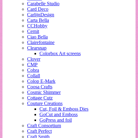
Carabelle Studio
Card Deco
CarlijnDesign
Carta Bella
CCHobby
Cernit
Ciao Bella
Clairefontaine
Clearsnap
Colorbox Art screens
Clover
CMP
Cobra
Collall
Colop E-Mark
Coosa Crafts
Cosmic Shimmer
Cottage Cutz
Couture Creations
Cut, Foil & Emboss Dies
GoCut and Emboss
GoPress and foil
Craft Consortium
Craft Perfect
Craft Smith