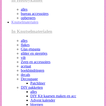
In Hobbykamer
alles
bureau accessoires
opbergers
Knutselmaterialen
In Knutselmaterialen
alles
flakes
Glas etspasta
glitter en steentjes
vilt
Zeep en accessoires
acetaat
boekbindringen
decals
Decoupage
Patchliner
DIY pakketten
alles
DIY Kit kaarsen maken en acc
Advent kalender
bloemen