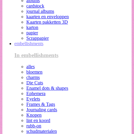
albums
cardstock
journal albums
kaarten en enveloppen
Kaarten pakketten 3D
karton
papier
Scrappapier
embellishments
In embellishments
alles
bloemen
charms
Die Cuts
Enamel dots & shapes
Ephemera
Eyelets
Frames & Tags
Journaling cards
Knopen
lint en koord
rubb-on
schudmaterialen