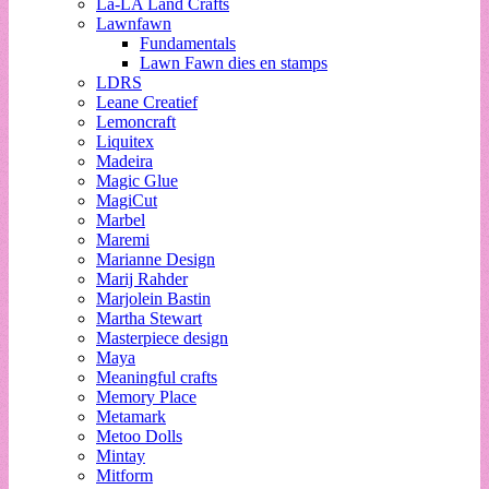
La-LA Land Crafts
Lawnfawn
Fundamentals
Lawn Fawn dies en stamps
LDRS
Leane Creatief
Lemoncraft
Liquitex
Madeira
Magic Glue
MagiCut
Marbel
Maremi
Marianne Design
Marij Rahder
Marjolein Bastin
Martha Stewart
Masterpiece design
Maya
Meaningful crafts
Memory Place
Metamark
Metoo Dolls
Mintay
Mitform