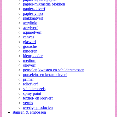
papier-mixmedia blokken
papier-oliverf
papier-yupo
plakkaatverf
acrylinkt
acrylverf
aquarelverf
canvas
glasverf
gouache
kinderen
kleurpoeder
medium
olieverf
penselen,kwasten en schildersmessen
porselein- en keramiekverf
primer
reliefverf
schildersezels
spray paint
textiel- en leerverf
vernis
overige producten
stansen & embossen