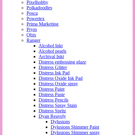
Pixelhobby
Polkadoodles
Posca
Powertex
Prima Marketing
Prym
Qbix
Ranger
Alcohol Inkt
Alcohol pearls
Archival Inkt
Distress embossing glaze
Distress Glitter
Distress Ink Pad
Distress Oxide Ink Pad
Distress Oxide spray
Distress Paint
Distress Paste
Distress Pencils
Distress Spray Stain
Distress Spritz
Dyan Reavely
Dylusions
Dylusions Shimmer Paint
Dylusions Shimmer spray