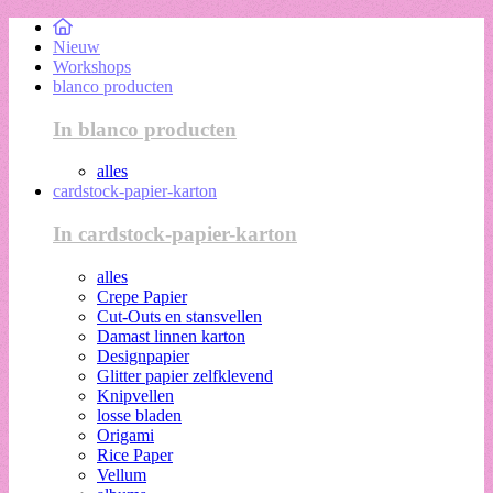
Nieuw
Workshops
blanco producten
In blanco producten
alles
cardstock-papier-karton
In cardstock-papier-karton
alles
Crepe Papier
Cut-Outs en stansvellen
Damast linnen karton
Designpapier
Glitter papier zelfklevend
Knipvellen
losse bladen
Origami
Rice Paper
Vellum