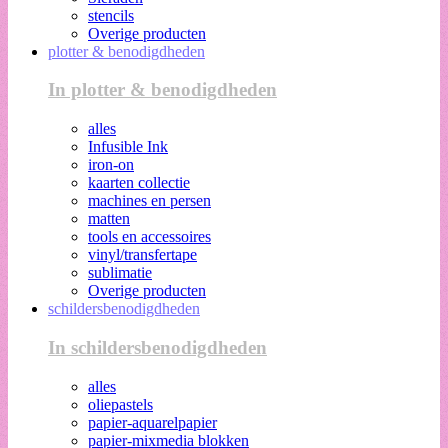
stencils
Overige producten
plotter & benodigdheden
In plotter & benodigdheden
alles
Infusible Ink
iron-on
kaarten collectie
machines en persen
matten
tools en accessoires
vinyl/transfertape
sublimatie
Overige producten
schildersbenodigdheden
In schildersbenodigdheden
alles
oliepastels
papier-aquarelpapier
papier-mixmedia blokken