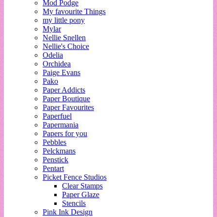
Mod Podge
My favourite Things
my little pony
Mylar
Nellie Snellen
Nellie's Choice
Odelia
Orchidea
Paige Evans
Pako
Paper Addicts
Paper Boutique
Paper Favourites
Paperfuel
Papermania
Papers for you
Pebbles
Pelckmans
Penstick
Pentart
Picket Fence Studios
Clear Stamps
Paper Glaze
Stencils
Pink Ink Design