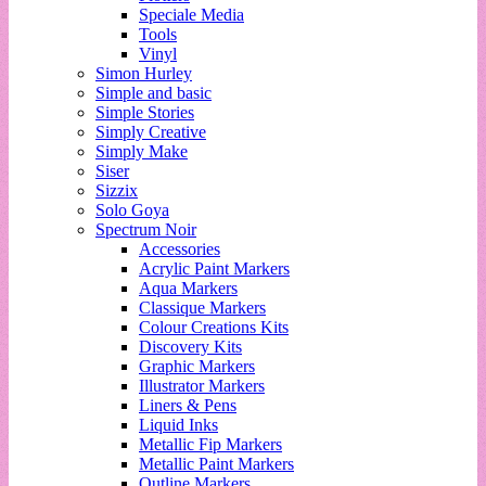
Speciale Media
Tools
Vinyl
Simon Hurley
Simple and basic
Simple Stories
Simply Creative
Simply Make
Siser
Sizzix
Solo Goya
Spectrum Noir
Accessories
Acrylic Paint Markers
Aqua Markers
Classique Markers
Colour Creations Kits
Discovery Kits
Graphic Markers
Illustrator Markers
Liners & Pens
Liquid Inks
Metallic Fip Markers
Metallic Paint Markers
Outline Markers