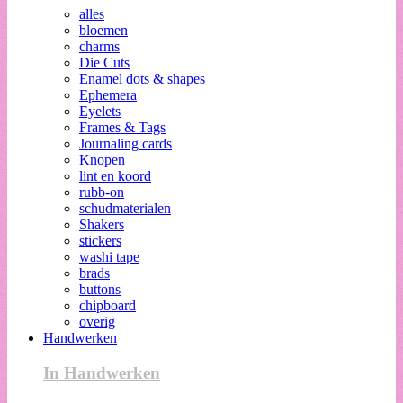
alles
bloemen
charms
Die Cuts
Enamel dots & shapes
Ephemera
Eyelets
Frames & Tags
Journaling cards
Knopen
lint en koord
rubb-on
schudmaterialen
Shakers
stickers
washi tape
brads
buttons
chipboard
overig
Handwerken
In Handwerken