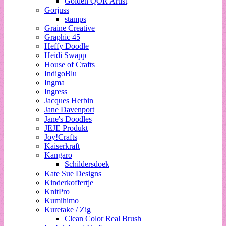
Golden QOR Artist
Gorjuss
stamps
Graine Creative
Graphic 45
Heffy Doodle
Heidi Swapp
House of Crafts
IndigoBlu
Ingma
Ingress
Jacques Herbin
Jane Davenport
Jane's Doodles
JEJE Produkt
Joy!Crafts
Kaiserkraft
Kangaro
Schildersdoek
Kate Sue Designs
Kinderkoffertje
KnitPro
Kumihimo
Kuretake / Zig
Clean Color Real Brush