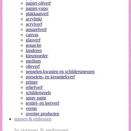
papier-oliverf
papier-yupo
plakkaatverf
acrylinkt
acrylverf
aquarelverf
canvas
glasverf
gouache
kinderen
kleurpoeder
medium
olieverf
penselen,kwasten en schildersmessen
porselein- en keramiekverf
primer
reliefverf
schildersezels
spray paint
textiel- en leerverf
vernis
overige producten
stansen & embossen
In stansen & embossen