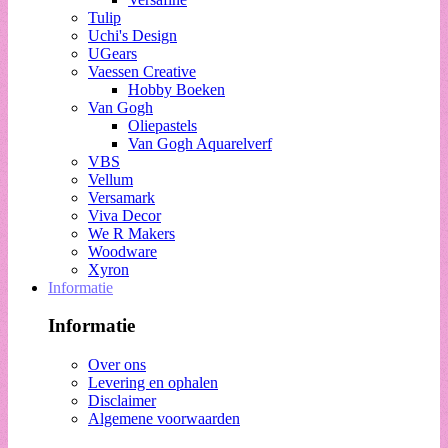
Tulip
Uchi's Design
UGears
Vaessen Creative
Hobby Boeken
Van Gogh
Oliepastels
Van Gogh Aquarelverf
VBS
Vellum
Versamark
Viva Decor
We R Makers
Woodware
Xyron
Informatie
Informatie
Over ons
Levering en ophalen
Disclaimer
Algemene voorwaarden