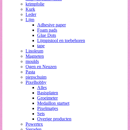
krimpfolie
Kurk
Leder
Lijm
Adhesive paper
Foam pads
Glue Dots
Lijmpistool en toebehoren
tape
Linoleum
Magneten
moulds
Ogen en Neuzen
Pasta
piepschuim
Pixelhobby
Alles
Basisplaten
Groeimeter
Medaillon startset
Pixelmatjes
Sets
Overige producten
Powertex
Sieraden