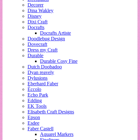
Decorer
Dina Wakley
Disney
Dixi Craft
Docrafts
Docrafts Artiste
Doodlebug Design
Dovecraft
Dress my Craft
Durable
Durable Cosy Fine
Dutch Doobadoo
Dyan reavely
Dylusions
Eberhard Faber
Èccolo
Echo Park
Edding
EK Tools
Elisabeth Craft Designs
Epson
Esdee
Faber Castell
Aquarel Markers
Fineliners