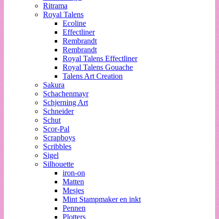
Ritrama
Royal Talens
Ecoline
Effectliner
Rembrandt
Rembrandt
Royal Talens Effectliner
Royal Talens Gouache
Talens Art Creation
Sakura
Schachenmayr
Schjerning Art
Schneider
Schut
Scor-Pal
Scrapboys
Scribbles
Sigel
Silhouette
iron-on
Matten
Mesjes
Mint Stampmaker en inkt
Pennen
Plotters