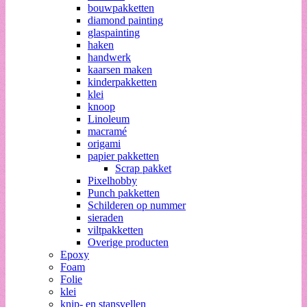
bouwpakketten
diamond painting
glaspainting
haken
handwerk
kaarsen maken
kinderpakketten
klei
knoop
Linoleum
macramé
origami
papier pakketten
Scrap pakket
Pixelhobby
Punch pakketten
Schilderen op nummer
sieraden
viltpakketten
Overige producten
Epoxy
Foam
Folie
klei
knip- en stansvellen