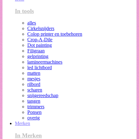
In tools
alles
Cirkelsnijders
Colop printer en toebehoren
Crop-A-Dile
Dot painting
Filigraan
gelprinting
lamineermachines
led lichtbord
matten
mesjes
rilbord
scharen
snijgereedschap
tangen
trimmers
Ponsen
overig
Merken
In Merken