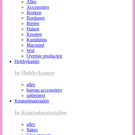
Alles
Accessoires
Boeken
Borduren
Breien
Haken
Knopen
Kumihimo
Macramé
Wol
Overige producten
Hobbykamer
In Hobbykamer
alles
bureau accessoires
opbergers
Knutselmaterialen
In Knutselmaterialen
alles
flakes