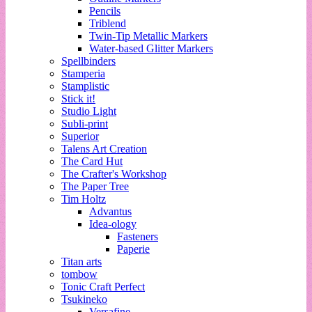
Pencils
Triblend
Twin-Tip Metallic Markers
Water-based Glitter Markers
Spellbinders
Stamperia
Stamplistic
Stick it!
Studio Light
Subli-print
Superior
Talens Art Creation
The Card Hut
The Crafter's Workshop
The Paper Tree
Tim Holtz
Advantus
Idea-ology
Fasteners
Paperie
Titan arts
tombow
Tonic Craft Perfect
Tsukineko
Versafine