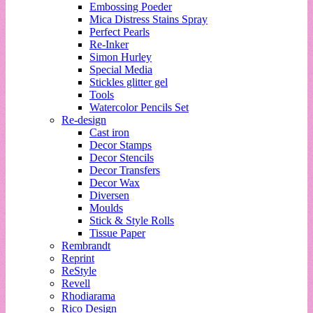
Embossing Poeder
Mica Distress Stains Spray
Perfect Pearls
Re-Inker
Simon Hurley
Special Media
Stickles glitter gel
Tools
Watercolor Pencils Set
Re-design
Cast iron
Decor Stamps
Decor Stencils
Decor Transfers
Decor Wax
Diversen
Moulds
Stick & Style Rolls
Tissue Paper
Rembrandt
Reprint
ReStyle
Revell
Rhodiarama
Rico Design