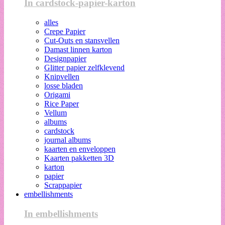
In cardstock-papier-karton
alles
Crepe Papier
Cut-Outs en stansvellen
Damast linnen karton
Designpapier
Glitter papier zelfklevend
Knipvellen
losse bladen
Origami
Rice Paper
Vellum
albums
cardstock
journal albums
kaarten en enveloppen
Kaarten pakketten 3D
karton
papier
Scrappapier
embellishments
In embellishments