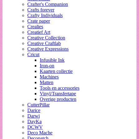
Crafter's Companion
Crafts forever
Crafty Individuals
Crate paper
Crealies
Creatief Art
Creative Collection
Creative Craftlab
Creative Expressions
Cricut
Infusible Ink
Iron-on
Kaarten collectie
Machines
Matten
Tools en accessories
Vinyl/Transfertape
Overige producten
CutterPillar
Darice
Darwi
DayKa
DCWV
Deco Mache
Decopatch