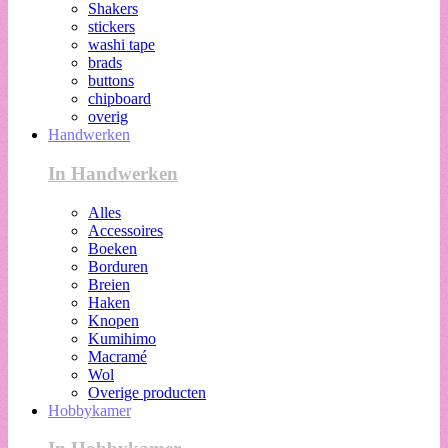
Shakers
stickers
washi tape
brads
buttons
chipboard
overig
Handwerken
In Handwerken
Alles
Accessoires
Boeken
Borduren
Breien
Haken
Knopen
Kumihimo
Macramé
Wol
Overige producten
Hobbykamer