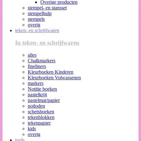
Overige producten
stempel- en stansset
stempelhulp
stempels
overig
teken- en schrijfwaren
In teken- en schrijfwaren
alles
Chalkmarkers
fineliners
Kleurboeken Kinderen
Kleurboeken Volwassenen
markers
Notitie boeken
pastelkrijt
pastelmat/papier
potloden
schetsboeken
tekenblokken
tekenpapier
kids
overig
tools