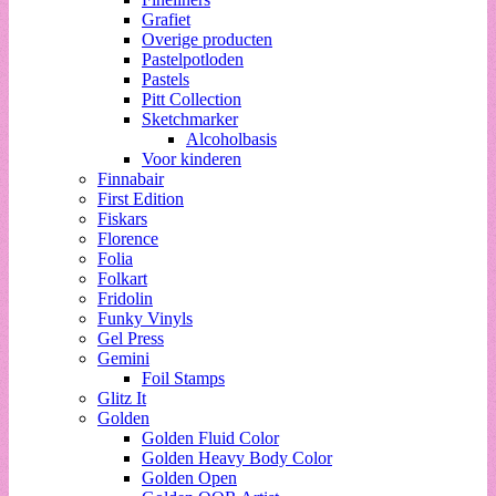
Grafiet
Overige producten
Pastelpotloden
Pastels
Pitt Collection
Sketchmarker
Alcoholbasis
Voor kinderen
Finnabair
First Edition
Fiskars
Florence
Folia
Folkart
Fridolin
Funky Vinyls
Gel Press
Gemini
Foil Stamps
Glitz It
Golden
Golden Fluid Color
Golden Heavy Body Color
Golden Open