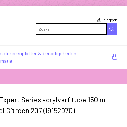
inloggen
Zoeken
materialen
plotter & benodigdheden
rmatie
xpert Series acrylverf tube 150 ml
 Citroen 207 (19152070)