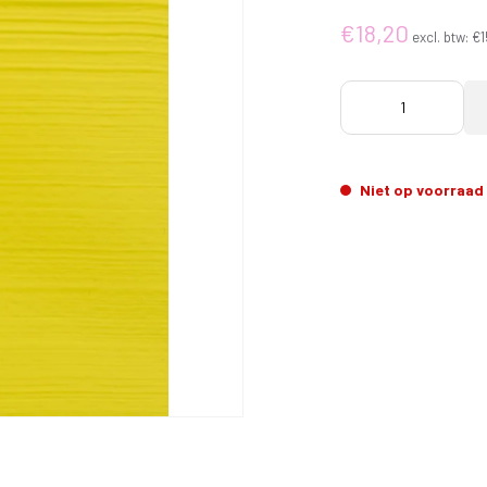
€18,20
excl. btw:
€1
Niet op voorraad