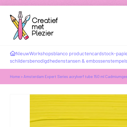
Nieuw
Workshops
blanco producten
cardstock-papi
schildersbenodigdheden
stansen & embossen
stempel
Home
>
Amsterdam Expert Series acrylverf tube 150 ml Cadmiumgeel