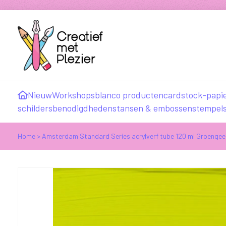
Nieuw
Workshops
blanco producten
cardstock-papi
schildersbenodigdheden
stansen & embossen
stempel
Home
>
Amsterdam Standard Series acrylverf tube 120 ml Groengee