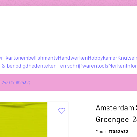
er-karton
embellishments
Handwerken
Hobbykamer
Knutsel
s & benodigdheden
teken- en schrijfwaren
tools
Merken
Info
l 243 (17092432)
Amsterdam S
Groengeel 2
Model:
17092432