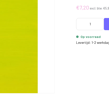
€7,20
excl. btw:
€5,
Op voorraad
Levertijd: 1-2 werkda