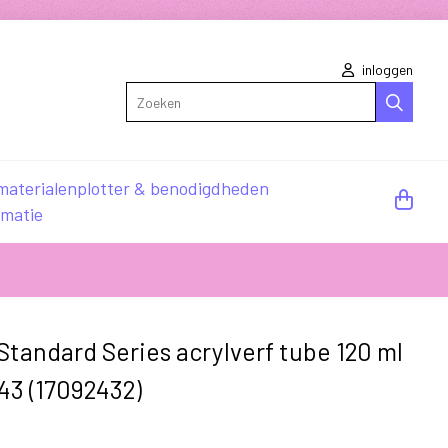
inloggen
Zoeken
materialen
plotter & benodigdheden
rmatie
tandard Series acrylverf tube 120 ml
43 (17092432)