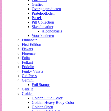
Grafiet
Overige producten
Pastelpotloden
Pastels
Pitt Collection
Sketchmarker
Alcoholbasis
Voor kinderen
Finnabair
First Edition
Fiskars
Florence
Folia
Folkart
Fridolin
Funky Vinyls
Gel Press
Gemini
Foil Stamps
Glitz It
Golden
Golden Fluid Color
Golden Heavy Body Color
Golden Open