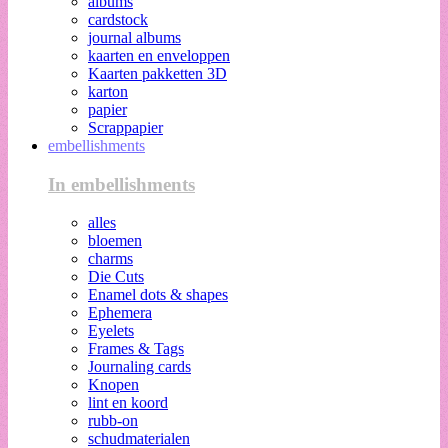
albums
cardstock
journal albums
kaarten en enveloppen
Kaarten pakketten 3D
karton
papier
Scrappapier
embellishments
In embellishments
alles
bloemen
charms
Die Cuts
Enamel dots & shapes
Ephemera
Eyelets
Frames & Tags
Journaling cards
Knopen
lint en koord
rubb-on
schudmaterialen