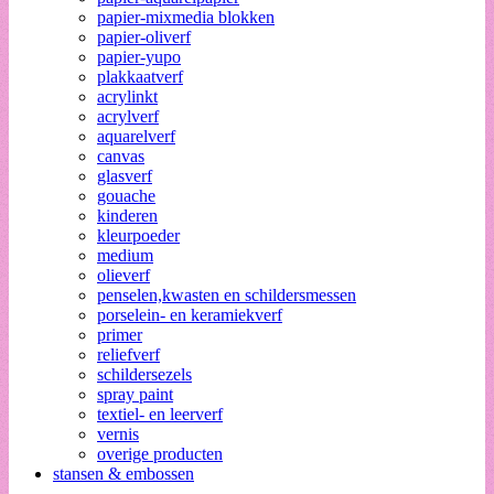
papier-mixmedia blokken
papier-oliverf
papier-yupo
plakkaatverf
acrylinkt
acrylverf
aquarelverf
canvas
glasverf
gouache
kinderen
kleurpoeder
medium
olieverf
penselen,kwasten en schildersmessen
porselein- en keramiekverf
primer
reliefverf
schildersezels
spray paint
textiel- en leerverf
vernis
overige producten
stansen & embossen