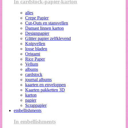
In cardstock-papier-karton
alles
Crepe Papier
Cut-Outs en stansvellen
Damast linnen karton
Designpapier
Glitter papier zelfklevend
Knipvellen
losse bladen
Origami
Rice Paper
Vellum
albums
cardstock
journal albums
kaarten en enveloppen
Kaarten pakketten 3D
karton
papier
Scrappapier
embellishments
In embellishments