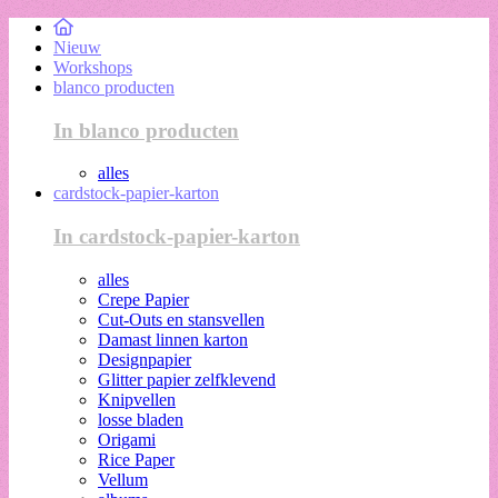
Nieuw
Workshops
blanco producten
In blanco producten
alles
cardstock-papier-karton
In cardstock-papier-karton
alles
Crepe Papier
Cut-Outs en stansvellen
Damast linnen karton
Designpapier
Glitter papier zelfklevend
Knipvellen
losse bladen
Origami
Rice Paper
Vellum