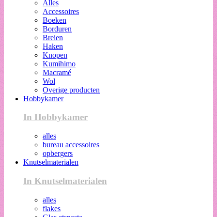
Alles
Accessoires
Boeken
Borduren
Breien
Haken
Knopen
Kumihimo
Macramé
Wol
Overige producten
Hobbykamer
In Hobbykamer
alles
bureau accessoires
opbergers
Knutselmaterialen
In Knutselmaterialen
alles
flakes