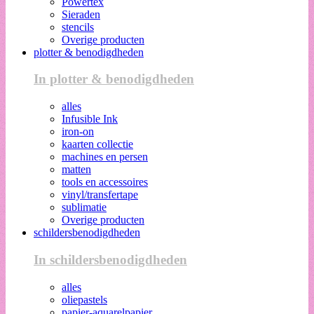
Powertex
Sieraden
stencils
Overige producten
plotter & benodigdheden
In plotter & benodigdheden
alles
Infusible Ink
iron-on
kaarten collectie
machines en persen
matten
tools en accessoires
vinyl/transfertape
sublimatie
Overige producten
schildersbenodigdheden
In schildersbenodigdheden
alles
oliepastels
papier-aquarelpapier