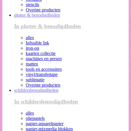
stencils
Overige producten
plotter & benodigdheden
In plotter & benodigdheden
alles
Infusible Ink
iron-on
kaarten collectie
machines en persen
matten
tools en accessoires
vinyl/transfertape
sublimatie
Overige producten
schildersbenodigdheden
In schildersbenodigdheden
alles
oliepastels
papier-aquarelpapier
papier-mixmedia blokken