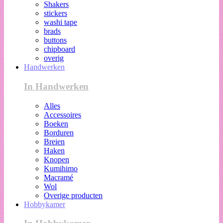
Shakers
stickers
washi tape
brads
buttons
chipboard
overig
Handwerken
In Handwerken
Alles
Accessoires
Boeken
Borduren
Breien
Haken
Knopen
Kumihimo
Macramé
Wol
Overige producten
Hobbykamer