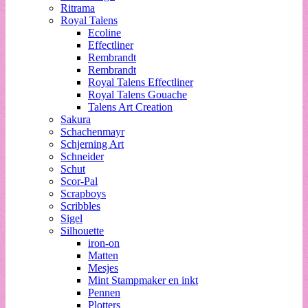
Ritrama
Royal Talens
Ecoline
Effectliner
Rembrandt
Rembrandt
Royal Talens Effectliner
Royal Talens Gouache
Talens Art Creation
Sakura
Schachenmayr
Schjerning Art
Schneider
Schut
Scor-Pal
Scrapboys
Scribbles
Sigel
Silhouette
iron-on
Matten
Mesjes
Mint Stampmaker en inkt
Pennen
Plotters