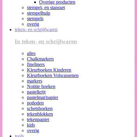
Overige producten
stempel- en stansset
stempelhulp
stempels
overig
teken- en schrijfwaren
In teken- en schrijfwaren
alles
Chalkmarkers
fineliners
Kleurboeken Kinderen
Kleurboeken Volwassenen
markers
Notitie boeken
pastelkrijt
pastelmat/papier
potloden
schetsboeken
tekenblokken
tekenpapier
kids
overig
tools