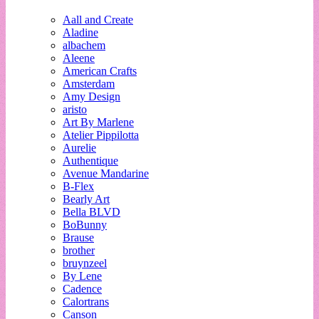
Aall and Create
Aladine
albachem
Aleene
American Crafts
Amsterdam
Amy Design
aristo
Art By Marlene
Atelier Pippilotta
Aurelie
Authentique
Avenue Mandarine
B-Flex
Bearly Art
Bella BLVD
BoBunny
Brause
brother
bruynzeel
By Lene
Cadence
Calortrans
Canson