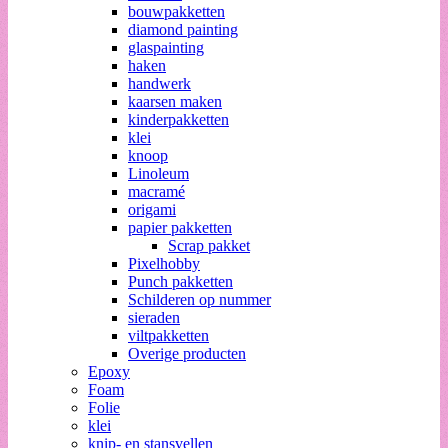
bouwpakketten
diamond painting
glaspainting
haken
handwerk
kaarsen maken
kinderpakketten
klei
knoop
Linoleum
macramé
origami
papier pakketten
Scrap pakket
Pixelhobby
Punch pakketten
Schilderen op nummer
sieraden
viltpakketten
Overige producten
Epoxy
Foam
Folie
klei
knip- en stansvellen