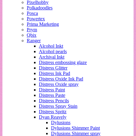
Pixelhobby
Polkadoodles
Posca
Powertex
Prima Marketing
Prym
Qbix
Ranger
Alcohol Inkt
Alcohol pearls
Archival Inkt
Distress embossing glaze
Distress Glitter
Distress Ink Pad
Distress Oxide Ink Pad
Distress Oxide spray
Distress Paint
Distress Paste
Distress Pencils
Distress Spray Stain
Distress Spritz
Dyan Reavely
Dylusions
Dylusions Shimmer Paint
Dylusions Shimmer spray