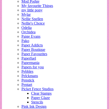
Mod Podge
My favourite Things
my little pony
Mylar
Nellie Snellen
Nellie's Choice
Odelia
Orchidea
Paige Evans
Pako
Paper Addicts
Paper Boutique
Paper Favourites
Paperfuel
Papermania
Papers for you
Pebbles
Pelckmans
Penstick
Pentart
Picket Fence Studios
Clear Stamps
Paper Glaze
Stencils
Pink Ink Design