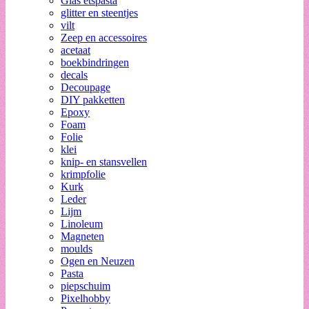
Glas etspasta
glitter en steentjes
vilt
Zeep en accessoires
acetaat
boekbindringen
decals
Decoupage
DIY pakketten
Epoxy
Foam
Folie
klei
knip- en stansvellen
krimpfolie
Kurk
Leder
Lijm
Linoleum
Magneten
moulds
Ogen en Neuzen
Pasta
piepschuim
Pixelhobby