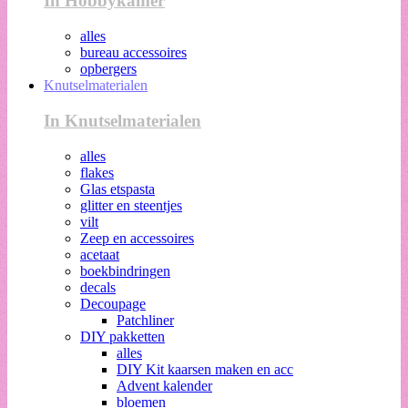
In Hobbykamer
alles
bureau accessoires
opbergers
Knutselmaterialen
In Knutselmaterialen
alles
flakes
Glas etspasta
glitter en steentjes
vilt
Zeep en accessoires
acetaat
boekbindringen
decals
Decoupage
Patchliner
DIY pakketten
alles
DIY Kit kaarsen maken en acc
Advent kalender
bloemen