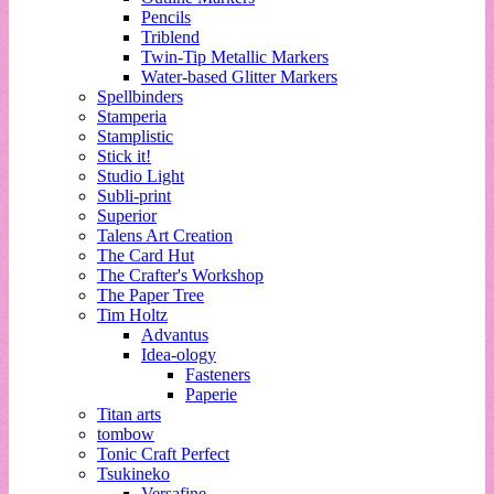
Pencils
Triblend
Twin-Tip Metallic Markers
Water-based Glitter Markers
Spellbinders
Stamperia
Stamplistic
Stick it!
Studio Light
Subli-print
Superior
Talens Art Creation
The Card Hut
The Crafter's Workshop
The Paper Tree
Tim Holtz
Advantus
Idea-ology
Fasteners
Paperie
Titan arts
tombow
Tonic Craft Perfect
Tsukineko
Versafine