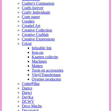
Crafter's Companion
Crafts forever
Crafty Individuals
Crate paper
Crealies
Creatief Art
Creative Collection
Creative Craftlab
Creative Expressions
Cricut
Infusible Ink
Iron-on
Kaarten collectie
Machines
Matten
Tools en accessories
Vinyl/Transfertape
Overige producten
CutterPillar
Darice
Darwi
DayKa
DCWV
Deco Mache
Decopatch