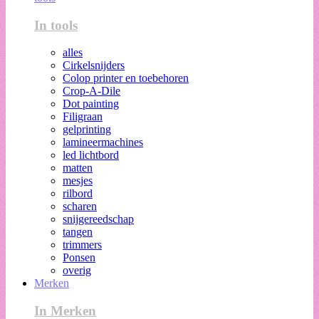
In tools
alles
Cirkelsnijders
Colop printer en toebehoren
Crop-A-Dile
Dot painting
Filigraan
gelprinting
lamineermachines
led lichtbord
matten
mesjes
rilbord
scharen
snijgereedschap
tangen
trimmers
Ponsen
overig
Merken
In Merken