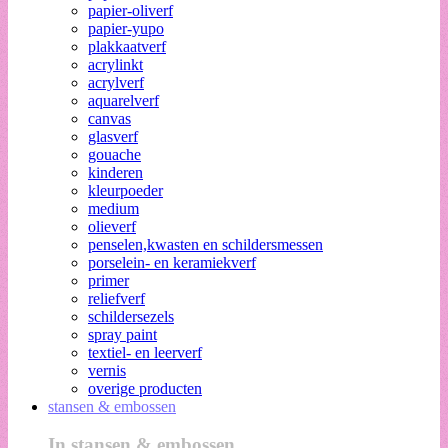
papier-oliverf
papier-yupo
plakkaatverf
acrylinkt
acrylverf
aquarelverf
canvas
glasverf
gouache
kinderen
kleurpoeder
medium
olieverf
penselen,kwasten en schildersmessen
porselein- en keramiekverf
primer
reliefverf
schildersezels
spray paint
textiel- en leerverf
vernis
overige producten
stansen & embossen
In stansen & embossen