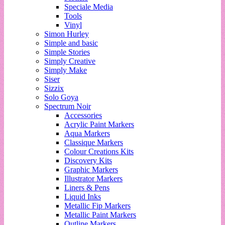
Speciale Media
Tools
Vinyl
Simon Hurley
Simple and basic
Simple Stories
Simply Creative
Simply Make
Siser
Sizzix
Solo Goya
Spectrum Noir
Accessories
Acrylic Paint Markers
Aqua Markers
Classique Markers
Colour Creations Kits
Discovery Kits
Graphic Markers
Illustrator Markers
Liners & Pens
Liquid Inks
Metallic Fip Markers
Metallic Paint Markers
Outline Markers