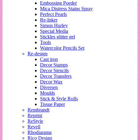
Embossing Poeder
Mica Distress Stains Spray
Perfect Pearls
Re-Inker
Simon Hurley
Special Media
Stickles glitter gel
Tools
Watercolor Pencils Set
Re-design
Cast iron
Decor Stamps
Decor Stencils
Decor Transfers
Decor Wax
Diversen
Moulds
Stick & Style Rolls
Tissue Paper
Rembrandt
Reprint
ReStyle
Revell
Rhodiarama
Rico Design