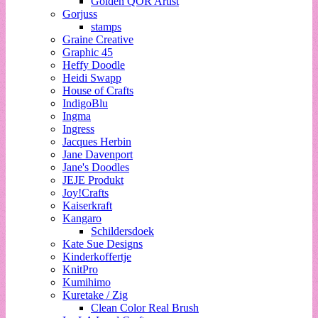
Golden QOR Artist
Gorjuss
stamps
Graine Creative
Graphic 45
Heffy Doodle
Heidi Swapp
House of Crafts
IndigoBlu
Ingma
Ingress
Jacques Herbin
Jane Davenport
Jane's Doodles
JEJE Produkt
Joy!Crafts
Kaiserkraft
Kangaro
Schildersdoek
Kate Sue Designs
Kinderkoffertje
KnitPro
Kumihimo
Kuretake / Zig
Clean Color Real Brush