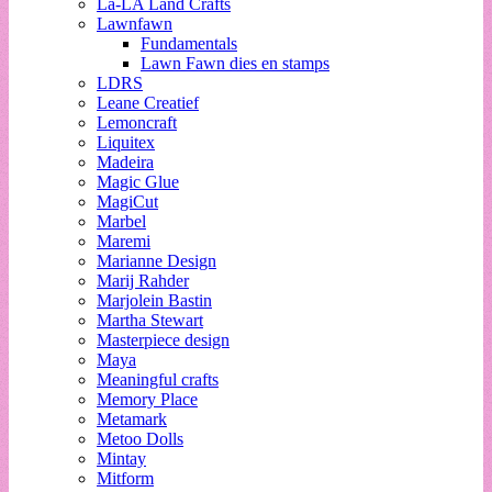
La-LA Land Crafts
Lawnfawn
Fundamentals
Lawn Fawn dies en stamps
LDRS
Leane Creatief
Lemoncraft
Liquitex
Madeira
Magic Glue
MagiCut
Marbel
Maremi
Marianne Design
Marij Rahder
Marjolein Bastin
Martha Stewart
Masterpiece design
Maya
Meaningful crafts
Memory Place
Metamark
Metoo Dolls
Mintay
Mitform