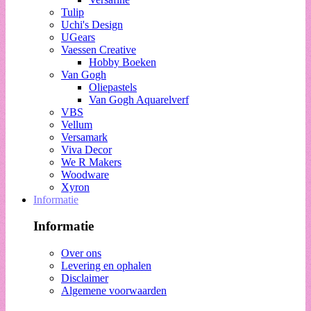
Tulip
Uchi's Design
UGears
Vaessen Creative
Hobby Boeken
Van Gogh
Oliepastels
Van Gogh Aquarelverf
VBS
Vellum
Versamark
Viva Decor
We R Makers
Woodware
Xyron
Informatie
Informatie
Over ons
Levering en ophalen
Disclaimer
Algemene voorwaarden