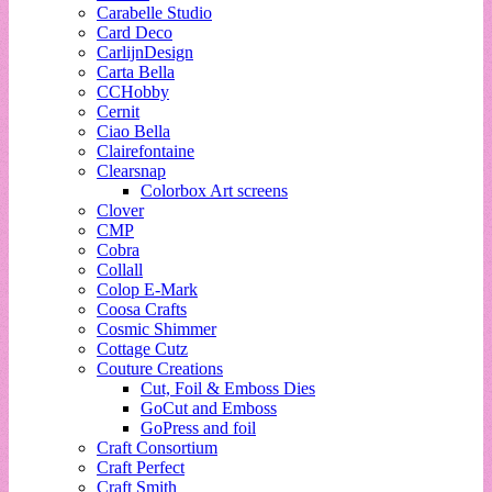
Carabelle Studio
Card Deco
CarlijnDesign
Carta Bella
CCHobby
Cernit
Ciao Bella
Clairefontaine
Clearsnap
Colorbox Art screens
Clover
CMP
Cobra
Collall
Colop E-Mark
Coosa Crafts
Cosmic Shimmer
Cottage Cutz
Couture Creations
Cut, Foil & Emboss Dies
GoCut and Emboss
GoPress and foil
Craft Consortium
Craft Perfect
Craft Smith