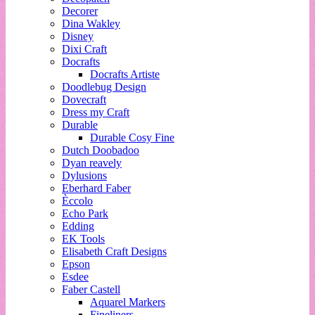
Decorer
Dina Wakley
Disney
Dixi Craft
Docrafts
Docrafts Artiste
Doodlebug Design
Dovecraft
Dress my Craft
Durable
Durable Cosy Fine
Dutch Doobadoo
Dyan reavely
Dylusions
Eberhard Faber
Èccolo
Echo Park
Edding
EK Tools
Elisabeth Craft Designs
Epson
Esdee
Faber Castell
Aquarel Markers
Fineliners