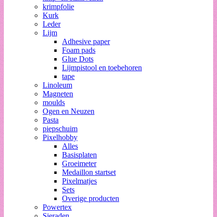
krimpfolie
Kurk
Leder
Lijm
Adhesive paper
Foam pads
Glue Dots
Lijmpistool en toebehoren
tape
Linoleum
Magneten
moulds
Ogen en Neuzen
Pasta
piepschuim
Pixelhobby
Alles
Basisplaten
Groeimeter
Medaillon startset
Pixelmatjes
Sets
Overige producten
Powertex
Sieraden