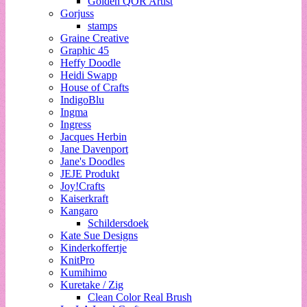
Golden QOR Artist
Gorjuss
stamps
Graine Creative
Graphic 45
Heffy Doodle
Heidi Swapp
House of Crafts
IndigoBlu
Ingma
Ingress
Jacques Herbin
Jane Davenport
Jane's Doodles
JEJE Produkt
Joy!Crafts
Kaiserkraft
Kangaro
Schildersdoek
Kate Sue Designs
Kinderkoffertje
KnitPro
Kumihimo
Kuretake / Zig
Clean Color Real Brush