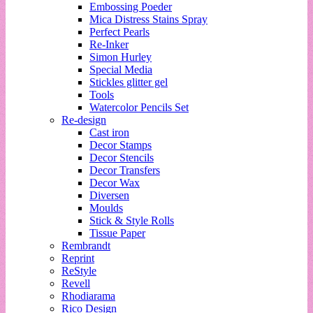
Embossing Poeder
Mica Distress Stains Spray
Perfect Pearls
Re-Inker
Simon Hurley
Special Media
Stickles glitter gel
Tools
Watercolor Pencils Set
Re-design
Cast iron
Decor Stamps
Decor Stencils
Decor Transfers
Decor Wax
Diversen
Moulds
Stick & Style Rolls
Tissue Paper
Rembrandt
Reprint
ReStyle
Revell
Rhodiarama
Rico Design