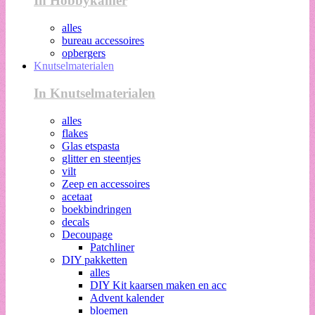
In Hobbykamer
alles
bureau accessoires
opbergers
Knutselmaterialen
In Knutselmaterialen
alles
flakes
Glas etspasta
glitter en steentjes
vilt
Zeep en accessoires
acetaat
boekbindringen
decals
Decoupage
Patchliner
DIY pakketten
alles
DIY Kit kaarsen maken en acc
Advent kalender
bloemen