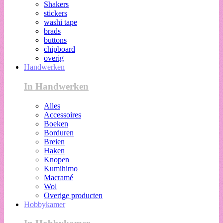
Shakers
stickers
washi tape
brads
buttons
chipboard
overig
Handwerken
In Handwerken
Alles
Accessoires
Boeken
Borduren
Breien
Haken
Knopen
Kumihimo
Macramé
Wol
Overige producten
Hobbykamer