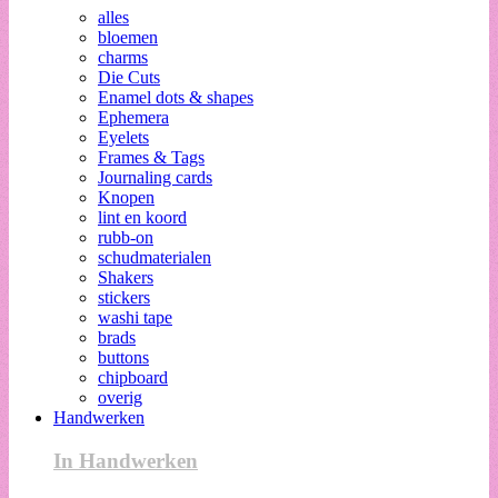
alles
bloemen
charms
Die Cuts
Enamel dots & shapes
Ephemera
Eyelets
Frames & Tags
Journaling cards
Knopen
lint en koord
rubb-on
schudmaterialen
Shakers
stickers
washi tape
brads
buttons
chipboard
overig
Handwerken
In Handwerken