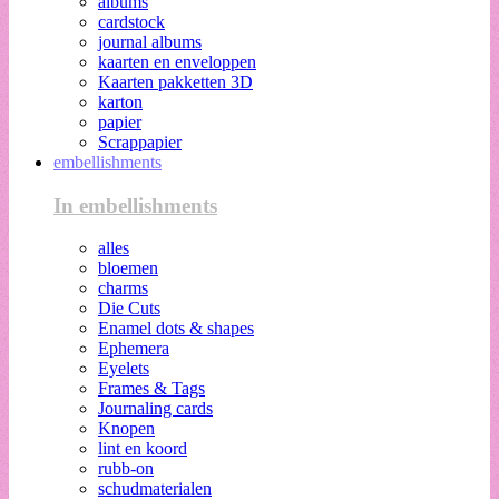
albums
cardstock
journal albums
kaarten en enveloppen
Kaarten pakketten 3D
karton
papier
Scrappapier
embellishments
In embellishments
alles
bloemen
charms
Die Cuts
Enamel dots & shapes
Ephemera
Eyelets
Frames & Tags
Journaling cards
Knopen
lint en koord
rubb-on
schudmaterialen