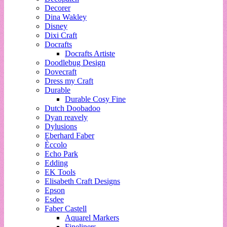
Decorer
Dina Wakley
Disney
Dixi Craft
Docrafts
Docrafts Artiste
Doodlebug Design
Dovecraft
Dress my Craft
Durable
Durable Cosy Fine
Dutch Doobadoo
Dyan reavely
Dylusions
Eberhard Faber
Èccolo
Echo Park
Edding
EK Tools
Elisabeth Craft Designs
Epson
Esdee
Faber Castell
Aquarel Markers
Fineliners