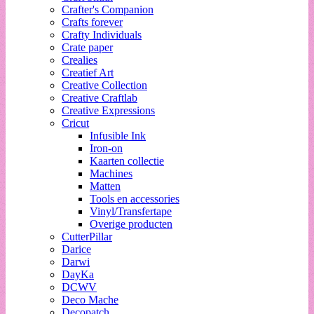
Crafter's Companion
Crafts forever
Crafty Individuals
Crate paper
Crealies
Creatief Art
Creative Collection
Creative Craftlab
Creative Expressions
Cricut
Infusible Ink
Iron-on
Kaarten collectie
Machines
Matten
Tools en accessories
Vinyl/Transfertape
Overige producten
CutterPillar
Darice
Darwi
DayKa
DCWV
Deco Mache
Decopatch