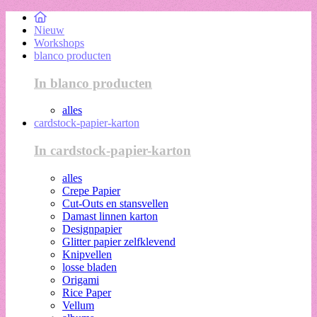
Nieuw
Workshops
blanco producten
In blanco producten
alles
cardstock-papier-karton
In cardstock-papier-karton
alles
Crepe Papier
Cut-Outs en stansvellen
Damast linnen karton
Designpapier
Glitter papier zelfklevend
Knipvellen
losse bladen
Origami
Rice Paper
Vellum