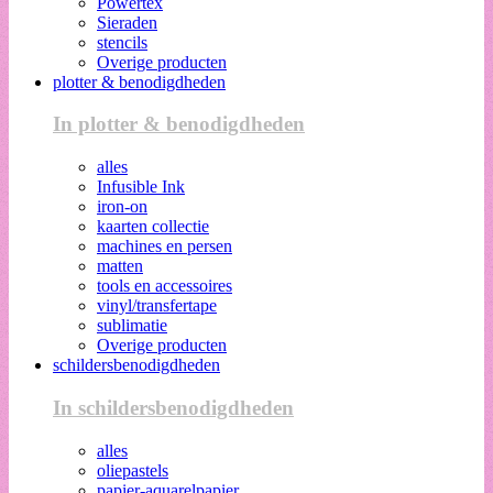
Powertex
Sieraden
stencils
Overige producten
plotter & benodigdheden
In plotter & benodigdheden
alles
Infusible Ink
iron-on
kaarten collectie
machines en persen
matten
tools en accessoires
vinyl/transfertape
sublimatie
Overige producten
schildersbenodigdheden
In schildersbenodigdheden
alles
oliepastels
papier-aquarelpapier