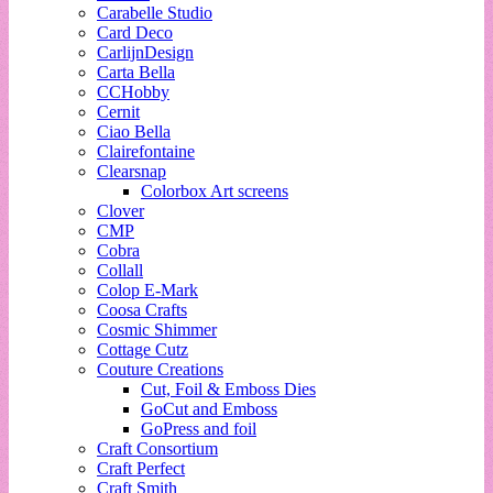
Carabelle Studio
Card Deco
CarlijnDesign
Carta Bella
CCHobby
Cernit
Ciao Bella
Clairefontaine
Clearsnap
Colorbox Art screens
Clover
CMP
Cobra
Collall
Colop E-Mark
Coosa Crafts
Cosmic Shimmer
Cottage Cutz
Couture Creations
Cut, Foil & Emboss Dies
GoCut and Emboss
GoPress and foil
Craft Consortium
Craft Perfect
Craft Smith