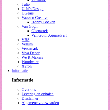
Tulip
Uchi's Design
UGears
Vaessen Creative
Hobby Boeken
Van Gogh
Oliepastels
Van Gogh Aquarelverf
VBS
Vellum
Versamark
Viva Decor
We R Makers
Woodware
Xyron
Informatie
Informatie
Over ons
Levering en ophalen
Disclaimer
Algemene voorwaarden