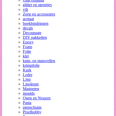
Glas etspasta
glitter en steentjes
vilt
Zeep en accessoires
acetaat
boekbindringen
decals
Decoupage
DIY pakketten
Epoxy
Foam
Folie
klei
knip- en stansvellen
krimpfolie
Kurk
Leder
Lijm
Linoleum
Magneten
moulds
Ogen en Neuzen
Pasta
piepschuim
Pixelhobby