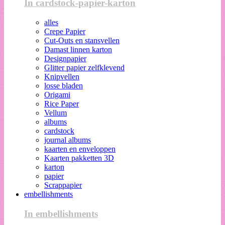
In cardstock-papier-karton
alles
Crepe Papier
Cut-Outs en stansvellen
Damast linnen karton
Designpapier
Glitter papier zelfklevend
Knipvellen
losse bladen
Origami
Rice Paper
Vellum
albums
cardstock
journal albums
kaarten en enveloppen
Kaarten pakketten 3D
karton
papier
Scrappapier
embellishments
In embellishments