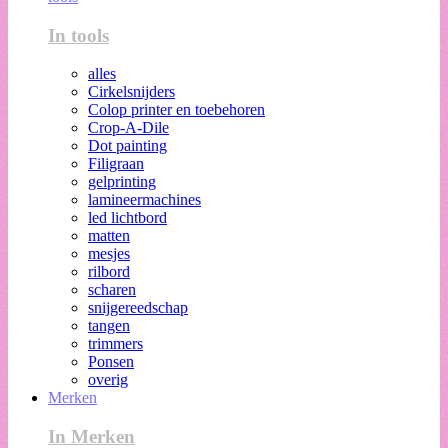
In tools
alles
Cirkelsnijders
Colop printer en toebehoren
Crop-A-Dile
Dot painting
Filigraan
gelprinting
lamineermachines
led lichtbord
matten
mesjes
rilbord
scharen
snijgereedschap
tangen
trimmers
Ponsen
overig
Merken
In Merken