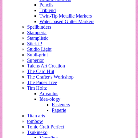
Pencils
Triblend
Twin-Tip Metallic Markers
Water-based Glitter Markers
Spellbinders
Stamperia
Stamplistic
Stick it!
Studio Light
Subli-print
Superior
Talens Art Creation
The Card Hut
The Crafter's Workshop
The Paper Tree
Tim Holtz
Advantus
Idea-ology
Fasteners
Paperie
Titan arts
tombow
Tonic Craft Perfect
Tsukineko
Versafine