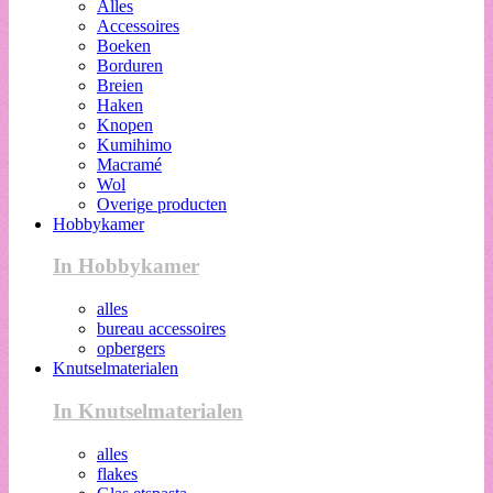
Alles
Accessoires
Boeken
Borduren
Breien
Haken
Knopen
Kumihimo
Macramé
Wol
Overige producten
Hobbykamer
In Hobbykamer
alles
bureau accessoires
opbergers
Knutselmaterialen
In Knutselmaterialen
alles
flakes