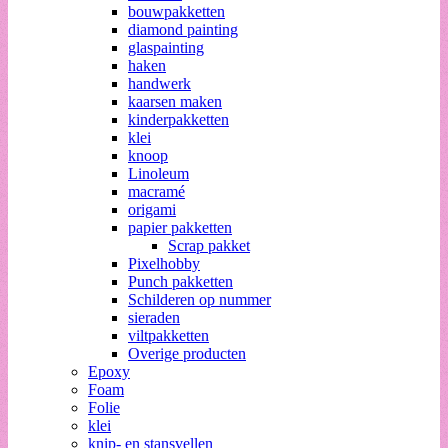
bouwpakketten
diamond painting
glaspainting
haken
handwerk
kaarsen maken
kinderpakketten
klei
knoop
Linoleum
macramé
origami
papier pakketten
Scrap pakket
Pixelhobby
Punch pakketten
Schilderen op nummer
sieraden
viltpakketten
Overige producten
Epoxy
Foam
Folie
klei
knip- en stansvellen