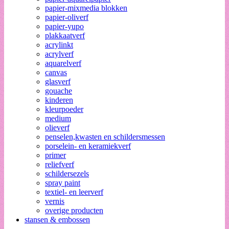
papier-mixmedia blokken
papier-oliverf
papier-yupo
plakkaatverf
acrylinkt
acrylverf
aquarelverf
canvas
glasverf
gouache
kinderen
kleurpoeder
medium
olieverf
penselen,kwasten en schildersmessen
porselein- en keramiekverf
primer
reliefverf
schildersezels
spray paint
textiel- en leerverf
vernis
overige producten
stansen & embossen