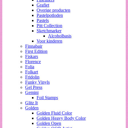
Grafiet
Overige producten
Pastelpotloden
Pastels
Pitt Collection
Sketchmarker
Alcoholbasis
Voor kinderen
Finnabair
First Edition
Fiskars
Florence
Folia
Folkart
Fridolin
Funky Vinyls
Gel Press
Gemini
Foil Stamps
Glitz It
Golden
Golden Fluid Color
Golden Heavy Body Color
Golden Open