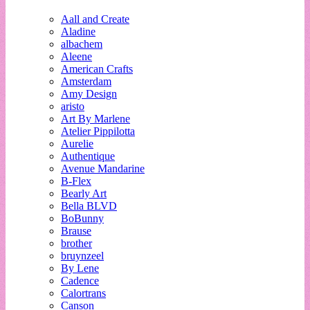
Aall and Create
Aladine
albachem
Aleene
American Crafts
Amsterdam
Amy Design
aristo
Art By Marlene
Atelier Pippilotta
Aurelie
Authentique
Avenue Mandarine
B-Flex
Bearly Art
Bella BLVD
BoBunny
Brause
brother
bruynzeel
By Lene
Cadence
Calortrans
Canson