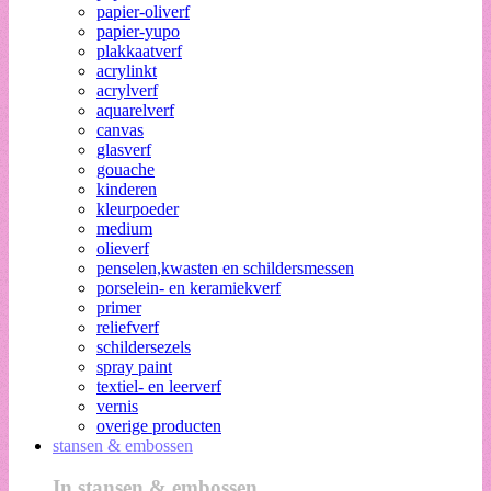
papier-oliverf
papier-yupo
plakkaatverf
acrylinkt
acrylverf
aquarelverf
canvas
glasverf
gouache
kinderen
kleurpoeder
medium
olieverf
penselen,kwasten en schildersmessen
porselein- en keramiekverf
primer
reliefverf
schildersezels
spray paint
textiel- en leerverf
vernis
overige producten
stansen & embossen
In stansen & embossen