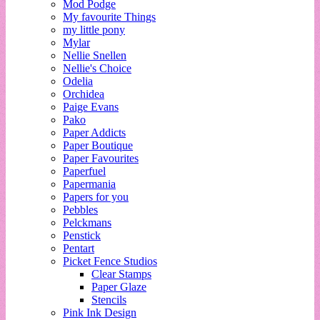
Mod Podge
My favourite Things
my little pony
Mylar
Nellie Snellen
Nellie's Choice
Odelia
Orchidea
Paige Evans
Pako
Paper Addicts
Paper Boutique
Paper Favourites
Paperfuel
Papermania
Papers for you
Pebbles
Pelckmans
Penstick
Pentart
Picket Fence Studios
Clear Stamps
Paper Glaze
Stencils
Pink Ink Design