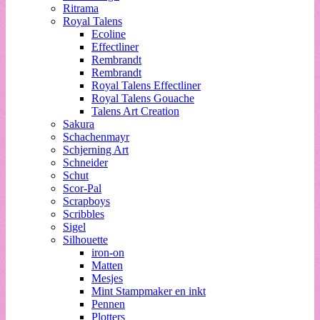
Ritrama
Royal Talens
Ecoline
Effectliner
Rembrandt
Rembrandt
Royal Talens Effectliner
Royal Talens Gouache
Talens Art Creation
Sakura
Schachenmayr
Schjerning Art
Schneider
Schut
Scor-Pal
Scrapboys
Scribbles
Sigel
Silhouette
iron-on
Matten
Mesjes
Mint Stampmaker en inkt
Pennen
Plotters