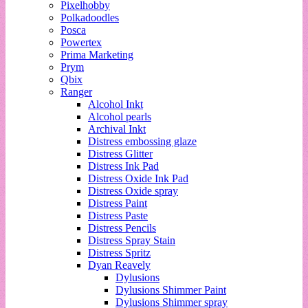
Pixelhobby
Polkadoodles
Posca
Powertex
Prima Marketing
Prym
Qbix
Ranger
Alcohol Inkt
Alcohol pearls
Archival Inkt
Distress embossing glaze
Distress Glitter
Distress Ink Pad
Distress Oxide Ink Pad
Distress Oxide spray
Distress Paint
Distress Paste
Distress Pencils
Distress Spray Stain
Distress Spritz
Dyan Reavely
Dylusions
Dylusions Shimmer Paint
Dylusions Shimmer spray