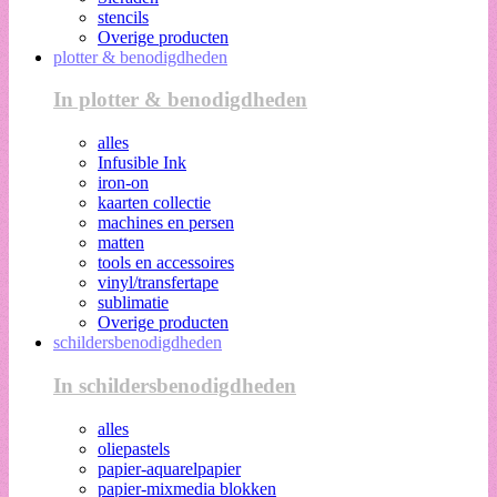
stencils
Overige producten
plotter & benodigdheden
In plotter & benodigdheden
alles
Infusible Ink
iron-on
kaarten collectie
machines en persen
matten
tools en accessoires
vinyl/transfertape
sublimatie
Overige producten
schildersbenodigdheden
In schildersbenodigdheden
alles
oliepastels
papier-aquarelpapier
papier-mixmedia blokken