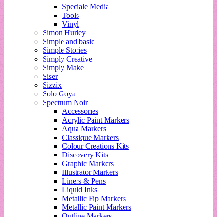
Speciale Media
Tools
Vinyl
Simon Hurley
Simple and basic
Simple Stories
Simply Creative
Simply Make
Siser
Sizzix
Solo Goya
Spectrum Noir
Accessories
Acrylic Paint Markers
Aqua Markers
Classique Markers
Colour Creations Kits
Discovery Kits
Graphic Markers
Illustrator Markers
Liners & Pens
Liquid Inks
Metallic Fip Markers
Metallic Paint Markers
Outline Markers