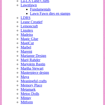
La-LA Land Crafts
Lawnfawn
Fundamentals
Lawn Fawn dies en stamps
LDRS
Leane Creatief
Lemoncraft
Liquitex
Madeira
Magic Glue
MagiCut
Marbel
Maremi
Marianne Design
Marij Rahder
Marjolein Bastin
Martha Stewart
Masterpiece design
Maya
Meaningful crafts
Memory Place
Metamark
Metoo Dolls
Mintay
Mitform