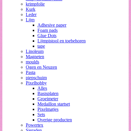
krimpfolie
Kurk
Leder
Lijm
Adhesive paper
Foam pads
Glue Dots
Lijmpistool en toebehoren
tape
Linoleum
Magneten
moulds
Ogen en Neuzen
Pasta
piepschuim
Pixelhobby
Alles
Basisplaten
Groeimeter
Medaillon startset
Pixelmatjes
Sets
Overige producten
Powertex
Sieraden