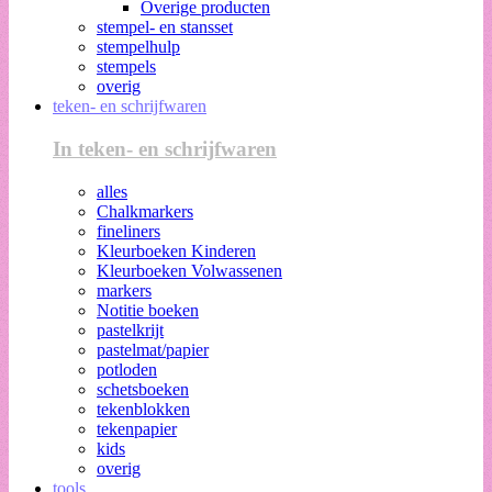
Overige producten
stempel- en stansset
stempelhulp
stempels
overig
teken- en schrijfwaren
In teken- en schrijfwaren
alles
Chalkmarkers
fineliners
Kleurboeken Kinderen
Kleurboeken Volwassenen
markers
Notitie boeken
pastelkrijt
pastelmat/papier
potloden
schetsboeken
tekenblokken
tekenpapier
kids
overig
tools