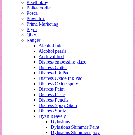
Pixelhobby
Polkadoodles
Posca
Powertex
Prima Marketing
Prym
Qbix
Ranger
Alcohol Inkt
Alcohol pearls
Archival Inkt
Distress embossing glaze
Distress Glitter
Distress Ink Pad
Distress Oxide Ink Pad
Distress Oxide spray
Distress Paint
Distress Paste
Distress Pencils
Distress Spray Stain
Distress Spritz
Dyan Reavely
Dylusions
Dylusions Shimmer Paint
Dylusions Shimmer spray