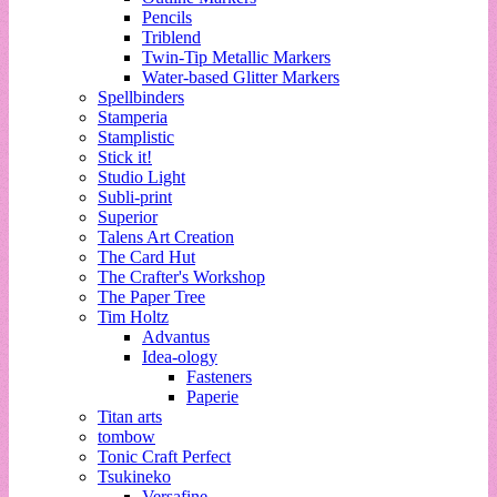
Pencils
Triblend
Twin-Tip Metallic Markers
Water-based Glitter Markers
Spellbinders
Stamperia
Stamplistic
Stick it!
Studio Light
Subli-print
Superior
Talens Art Creation
The Card Hut
The Crafter's Workshop
The Paper Tree
Tim Holtz
Advantus
Idea-ology
Fasteners
Paperie
Titan arts
tombow
Tonic Craft Perfect
Tsukineko
Versafine