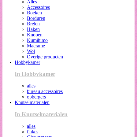
Alles
Accessoires
Boeken
Borduren
Breien
Haken
Knopen
Kumihimo
Macramé
Wol
Overige producten
Hobbykamer
In Hobbykamer
alles
bureau accessoires
opbergers
Knutselmaterialen
In Knutselmaterialen
alles
flakes