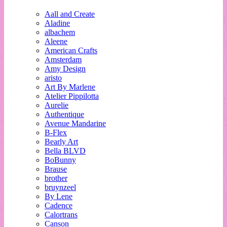
Aall and Create
Aladine
albachem
Aleene
American Crafts
Amsterdam
Amy Design
aristo
Art By Marlene
Atelier Pippilotta
Aurelie
Authentique
Avenue Mandarine
B-Flex
Bearly Art
Bella BLVD
BoBunny
Brause
brother
bruynzeel
By Lene
Cadence
Calortrans
Canson