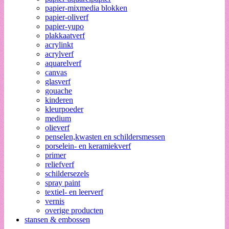
papier-mixmedia blokken
papier-oliverf
papier-yupo
plakkaatverf
acrylinkt
acrylverf
aquarelverf
canvas
glasverf
gouache
kinderen
kleurpoeder
medium
olieverf
penselen,kwasten en schildersmessen
porselein- en keramiekverf
primer
reliefverf
schildersezels
spray paint
textiel- en leerverf
vernis
overige producten
stansen & embossen