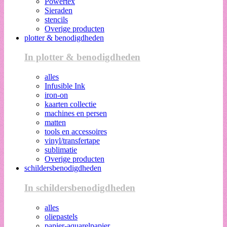
Powertex
Sieraden
stencils
Overige producten
plotter & benodigdheden
In plotter & benodigdheden
alles
Infusible Ink
iron-on
kaarten collectie
machines en persen
matten
tools en accessoires
vinyl/transfertape
sublimatie
Overige producten
schildersbenodigdheden
In schildersbenodigdheden
alles
oliepastels
papier-aquarelpapier