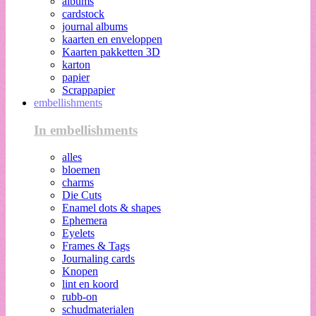
albums
cardstock
journal albums
kaarten en enveloppen
Kaarten pakketten 3D
karton
papier
Scrappapier
embellishments
In embellishments
alles
bloemen
charms
Die Cuts
Enamel dots & shapes
Ephemera
Eyelets
Frames & Tags
Journaling cards
Knopen
lint en koord
rubb-on
schudmaterialen