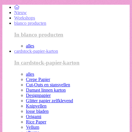
Nieuw
Workshops
blanco producten
In blanco producten
alles
cardstock-papier-karton
In cardstock-papier-karton
alles
Crepe Papier
Cut-Outs en stansvellen
Damast linnen karton
Designpapier
Glitter papier zelfklevend
Knipvellen
losse bladen
Origami
Rice Paper
Vellum