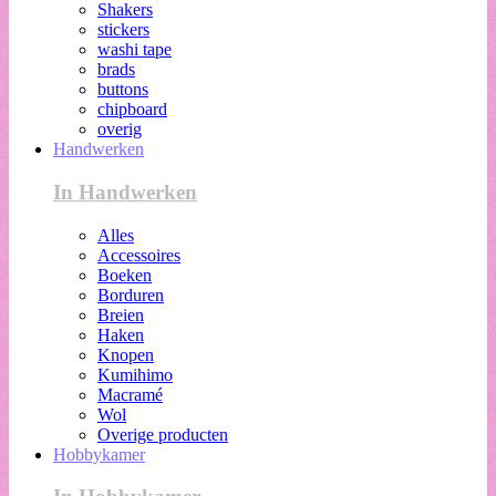
Shakers
stickers
washi tape
brads
buttons
chipboard
overig
Handwerken
In Handwerken
Alles
Accessoires
Boeken
Borduren
Breien
Haken
Knopen
Kumihimo
Macramé
Wol
Overige producten
Hobbykamer