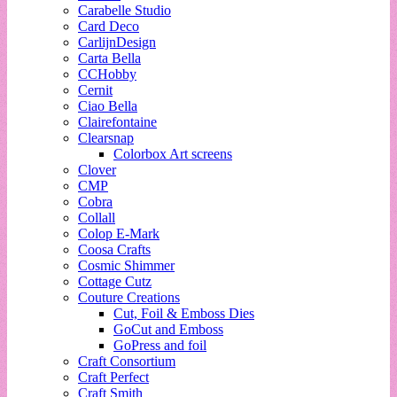
Carabelle Studio
Card Deco
CarlijnDesign
Carta Bella
CCHobby
Cernit
Ciao Bella
Clairefontaine
Clearsnap
Colorbox Art screens
Clover
CMP
Cobra
Collall
Colop E-Mark
Coosa Crafts
Cosmic Shimmer
Cottage Cutz
Couture Creations
Cut, Foil & Emboss Dies
GoCut and Emboss
GoPress and foil
Craft Consortium
Craft Perfect
Craft Smith