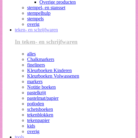
Overige producten
stempel- en stansset
stempelhulp
stempels
overig
teken- en schrijfwaren
In teken- en schrijfwaren
alles
Chalkmarkers
fineliners
Kleurboeken Kinderen
Kleurboeken Volwassenen
markers
Notitie boeken
pastelkrijt
pastelmat/papier
potloden
schetsboeken
tekenblokken
tekenpapier
kids
overig
tools