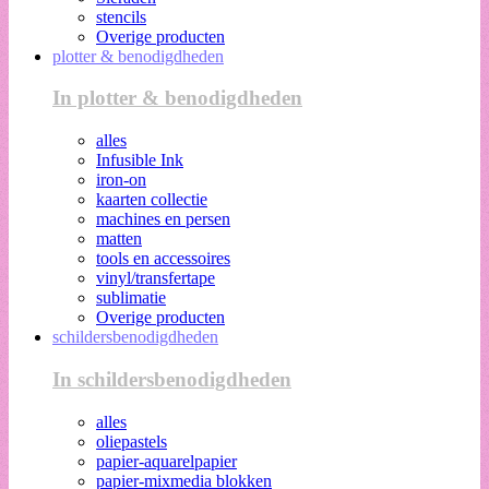
stencils
Overige producten
plotter & benodigdheden
In plotter & benodigdheden
alles
Infusible Ink
iron-on
kaarten collectie
machines en persen
matten
tools en accessoires
vinyl/transfertape
sublimatie
Overige producten
schildersbenodigdheden
In schildersbenodigdheden
alles
oliepastels
papier-aquarelpapier
papier-mixmedia blokken