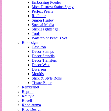
Embossing Poeder
Mica Distress Stains Spray
Perfect Pearls
Re-Inker
Simon Hurley
Special Media
Stickles glitter gel
Tools
Watercolor Pencils Set
Re-design
Cast iron
Decor Stamps
Decor Stencils
Decor Transfers
Decor Wax
Diversen
Moulds
Stick & Style Rolls
Tissue Paper
Rembrandt
Reprint
ReStyle
Revell
Rhodiarama
Rico Design