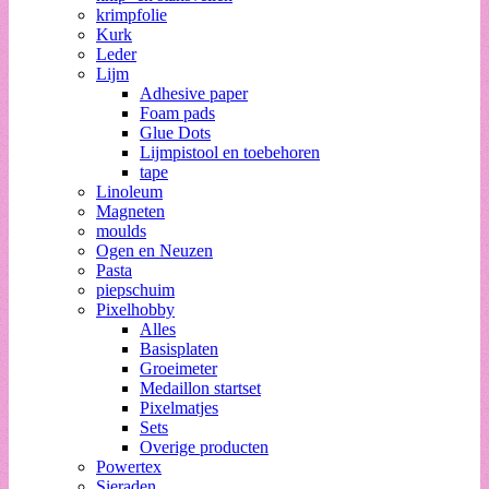
krimpfolie
Kurk
Leder
Lijm
Adhesive paper
Foam pads
Glue Dots
Lijmpistool en toebehoren
tape
Linoleum
Magneten
moulds
Ogen en Neuzen
Pasta
piepschuim
Pixelhobby
Alles
Basisplaten
Groeimeter
Medaillon startset
Pixelmatjes
Sets
Overige producten
Powertex
Sieraden