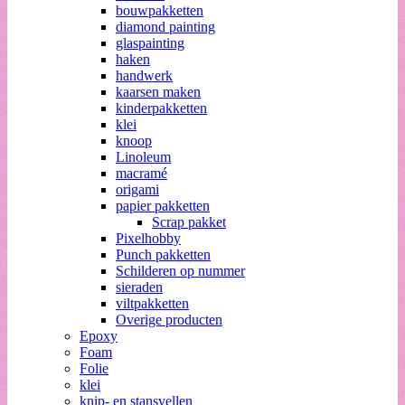
bouwpakketten
diamond painting
glaspainting
haken
handwerk
kaarsen maken
kinderpakketten
klei
knoop
Linoleum
macramé
origami
papier pakketten
Scrap pakket
Pixelhobby
Punch pakketten
Schilderen op nummer
sieraden
viltpakketten
Overige producten
Epoxy
Foam
Folie
klei
knip- en stansvellen