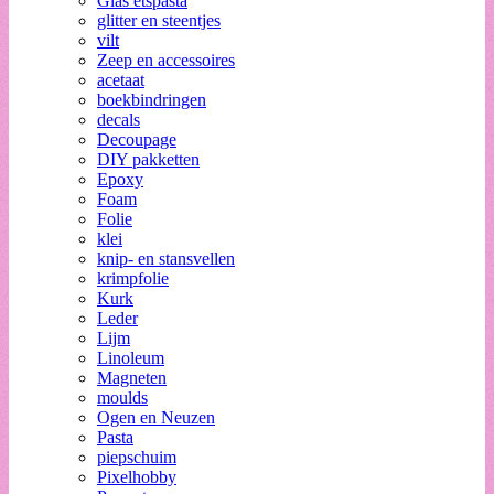
Glas etspasta
glitter en steentjes
vilt
Zeep en accessoires
acetaat
boekbindringen
decals
Decoupage
DIY pakketten
Epoxy
Foam
Folie
klei
knip- en stansvellen
krimpfolie
Kurk
Leder
Lijm
Linoleum
Magneten
moulds
Ogen en Neuzen
Pasta
piepschuim
Pixelhobby