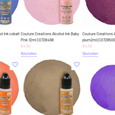
l Ink cobalt
Couture Creations Alcohol Ink Baby
Couture Creations A
Pink 12ml CO728498
plum2ml (CO728500
€
4,50
€
4,50
Bestellen
Bestellen