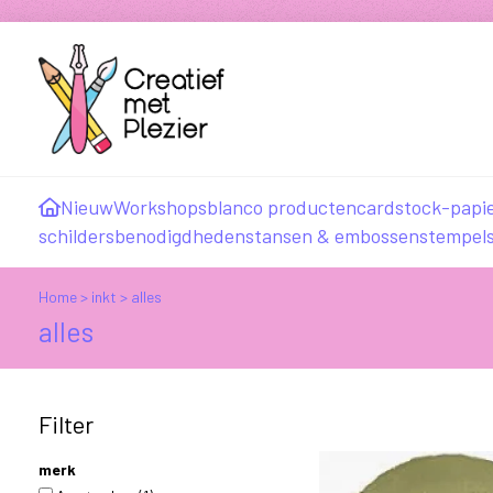
Nieuw
Workshops
blanco producten
cardstock-papi
schildersbenodigdheden
stansen & embossen
stempel
Home
>
inkt
>
alles
alles
Filter
merk