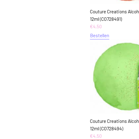
Couture Creations Alcoh
12ml (CO728491)
€
4,50
Bestellen
Couture Creations Alcoho
12ml (CO728494)
€
4,50