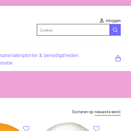
inloggen
Zoeken
materialen
plotter & benodigdheden
rmatie
Sorteren op:
nieuwste eerst