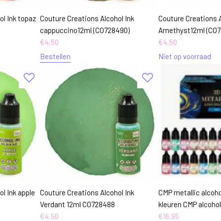
ol Ink topaz
Couture Creations Alcohol Ink
Couture Creations A
cappuccino12ml (CO728490)
Amethyst12ml (CO7
€
4,50
€
4,50
Bestellen
Niet op voorraad
l Ink apple
Couture Creations Alcohol Ink
CMP metallic alcoho
Verdant 12ml CO728488
kleuren CMP alcohol
€
4,50
€
16,95