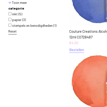
Toon meer
categorie
inkt
(5)
papier
(3)
stempels en benodigdheden
(1)
Reset
Couture Creations Alcoho
12ml CO728487
€
4,50
Bestellen