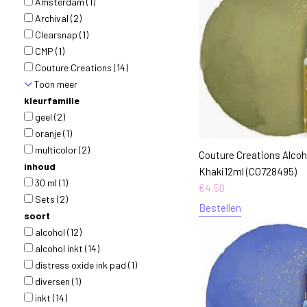
Amsterdam
(1)
Archival
(2)
Clearsnap
(1)
CMP
(1)
Couture Creations
(14)
Toon meer
kleurfamilie
geel
(2)
oranje
(1)
multicolor
(2)
Couture Creations Alcoho
inhoud
Khaki12ml (CO728495)
30 ml
(1)
€
4,50
Sets
(2)
Bestellen
soort
alcohol
(12)
alcohol inkt
(14)
distress oxide ink pad
(1)
diversen
(1)
inkt
(14)