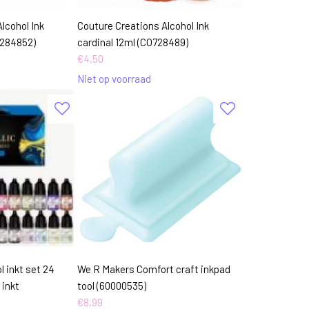
lcohol Ink
Couture Creations Alcohol Ink
284852)
cardinal 12ml (CO728489)
€
4,50
Niet op voorraad
l inkt set 24
We R Makers Comfort craft inkpad
 inkt
tool (60000535)
€
8,99