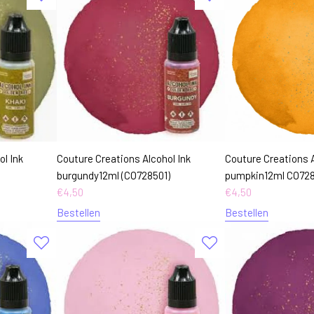
l Ink
Couture Creations Alcohol Ink
Couture Creations A
burgundy12ml (CO728501)
pumpkin12ml CO72
€
4,50
€
4,50
Bestellen
Bestellen