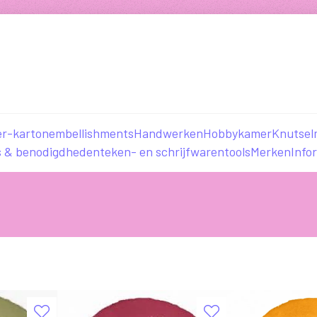
er-karton
embellishments
Handwerken
Hobbykamer
Knutsel
s & benodigdheden
teken- en schrijfwaren
tools
Merken
Info