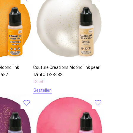
lcohol Ink
Couture Creations Alcohol Ink pearl
8492
12ml CO728482
€
4,50
Bestellen