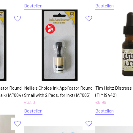
Bestellen
Bestellen
icator Round
Nellie's Choice Ink Applicator Round
Tim Holtz Distress 
alk (IAP004)
Small with 2 Pads, for Inkt (IAP005)
(TIM19442)
€
3,50
€
6,99
Bestellen
Bestellen