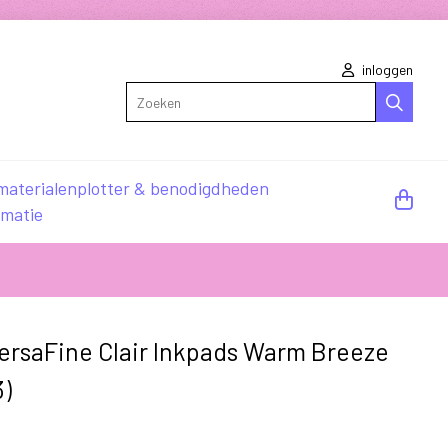
inloggen
Zoeken
materialen
plotter & benodigdheden
rmatie
ersaFine Clair Inkpads Warm Breeze
)