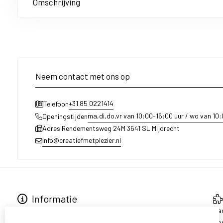
Omschrijving
Neem contact met ons op
+31 85 0221414
Telefoon
ma,di,do,vr van 10:00-16:00 uur / wo van 10
Openingstijden
Adres Rendementsweg 24M 3641 SL Mijdrecht
info@creatiefmetplezier.nl
Informatie
Over ons
Ca
Levering en ophalen
Aa