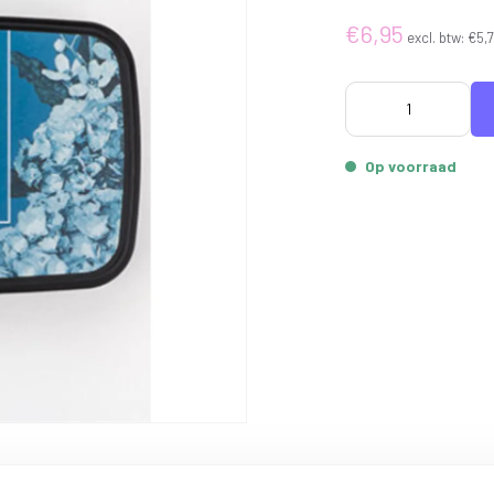
€6,95
excl. btw:
€5,
Op voorraad