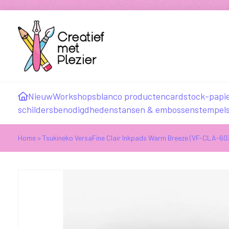
Nieuw
Workshops
blanco producten
cardstock-papi
schildersbenodigdheden
stansen & embossen
stempel
Home
>
Tsukineko VersaFine Clair Inkpads Warm Breeze (VF-CLA-60