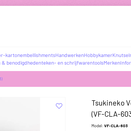
er-karton
embellishments
Handwerken
Hobbykamer
Knutsel
s & benodigdheden
teken- en schrijfwaren
tools
Merken
Info
3)
Tsukineko V
(VF-CLA-603
Model:
VF-CLA-603